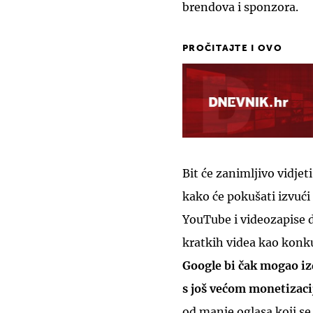
brendova i sponzora.
PROČITAJTE I OVO
Bit će zanimljivo vidjet
kako će pokušati izvući 
YouTube i videozapise du
kratkih videa kao kon
Google bi čak mogao izd
s još većom monetizac
od manje oglasa koji s