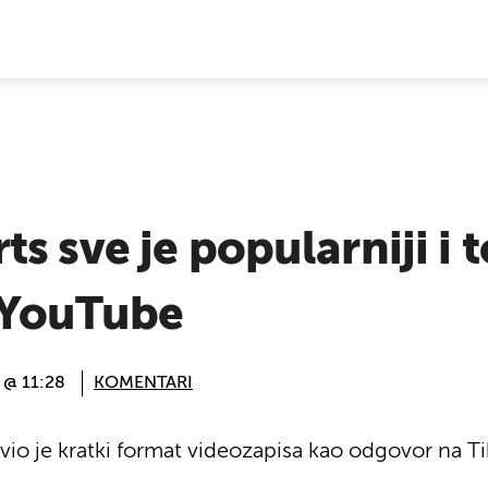
E VIJESTI
 sve je popularniji i to
 YouTube
. @ 11:28
KOMENTARI
io je kratki format videozapisa kao odgovor na Tik