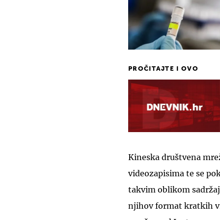
PROČITAJTE I OVO
Kineska društvena mreža
videozapisima te se poka
takvim oblikom sadržaj
njihov format kratkih v