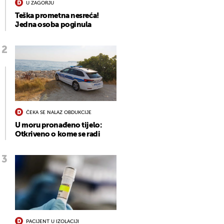
U ZAGORJU
Teška prometna nesreća!
Jedna osoba poginula
ČEKA SE NALAZ OBDUKCIJE
U moru pronađeno tijelo:
Otkriveno o kome se radi
PACIJENT U IZOLACIJI