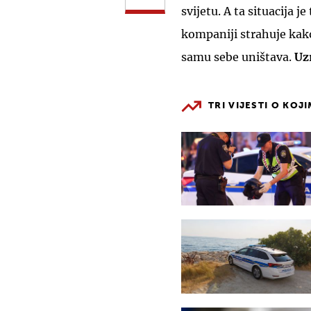
svijetu. A ta situacija 
kompaniji strahuje kak
samu sebe uništava.
Uzr
TRI VIJESTI O KOJ