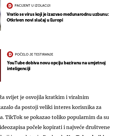
PACIJENT U IZOLACIJI
Vratio se virus koji je izazvao međunarodnu uzbunu:
Otkriven novi slučaj u Europi
POČELO JE TESTIRANJE
YouTube dobiva novu opciju baziranu na umjetnoj
inteligenciji
 svijet je osvojila kratkim i viralnim
zalo da postoji veliki interes korisnika za
a. TikTok se pokazao toliko popularnim da su
ideozapisa počele kopirati i najveće društvene