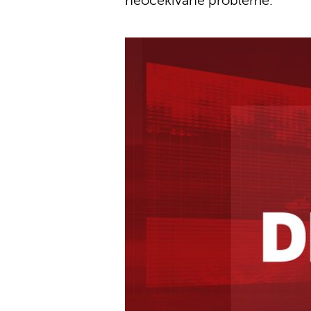
neočekivane probleme.