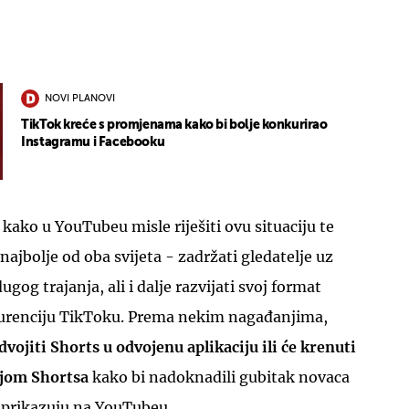
NOVI PLANOVI
TikTok kreće s promjenama kako bi bolje konkurirao
Instagramu i Facebooku
i kako u YouTubeu misle riješiti ovu situaciju te
najbolje od oba svijeta - zadržati gledatelje uz
gog trajanja, ali i dalje razvijati svoj format
kurenciju TikToku. Prema nekim nagađanjima,
vojiti Shorts u odvojenu aplikaciju ili će krenuti
ijom Shortsa
kako bi nadoknadili gubitak novaca
e prikazuju na YouTubeu.