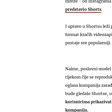
mreže - od Instagrama 
predstavio Shorts
.
I upravo u Shortsu leži
format kraćih videozapi
postaje sve popularniji.
Naime, poslovni model 
tijekom čije se reprodu
oglasa kompanija zarađ
bude gledalo Shortse, u
korisnicima prikazivat
kompaniju.