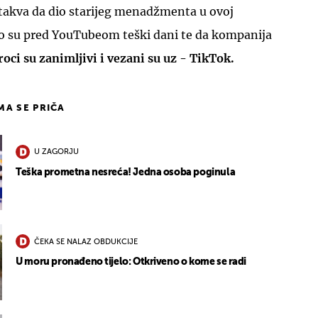
je takva da dio starijeg menadžmenta u ovoj
o su pred YouTubeom teški dani te da kompanija
oci su zanimljivi i vezani su uz - TikTok.
IMA SE PRIČA
U ZAGORJU
Teška prometna nesreća! Jedna osoba poginula
ČEKA SE NALAZ OBDUKCIJE
U moru pronađeno tijelo: Otkriveno o kome se radi