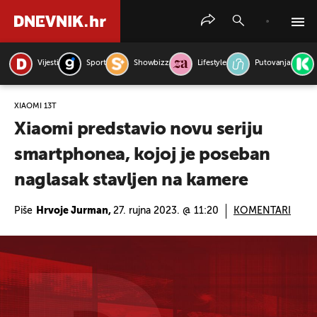
Vijesti
Sport
Showbizz
Lifestyle
Putovanja
PRETRAŽITE VIJESTI
XIAOMI 13T
Xiaomi predstavio novu seriju
smartphonea, kojoj je poseban
naglasak stavljen na kamere
Piše
Hrvoje Jurman,
27. rujna 2023. @ 11:20
KOMENTARI