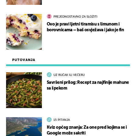
PREJEDNOSTAVNO ZA SLOŽITI
Ovo je pravi ljetni tiramisu s limunom i
borovnicama – baš osvježava i jako je fin
PUTOVANJA
UZ RUČAK ILI VEČERU
Savršeni prilog: Recept za najfinije mahune
sa špekom
15 PITANJA
Kviz općeg znanja: Za one pred kojima se i
Google može sakriti