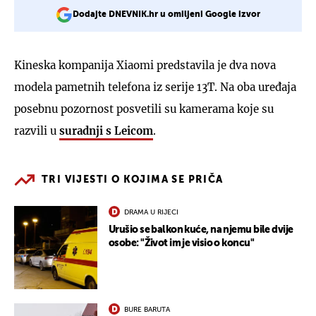
Dodajte DNEVNIK.hr u omiljeni Google izvor
Kineska kompanija Xiaomi predstavila je dva nova
modela pametnih telefona iz serije 13T. Na oba uređaja
posebnu pozornost posvetili su kamerama koje su
razvili u
suradnji s Leicom
.
TRI VIJESTI O KOJIMA SE PRIČA
DRAMA U RIJECI
Urušio se balkon kuće, na njemu bile dvije
osobe: "Život im je visio o koncu"
BURE BARUTA