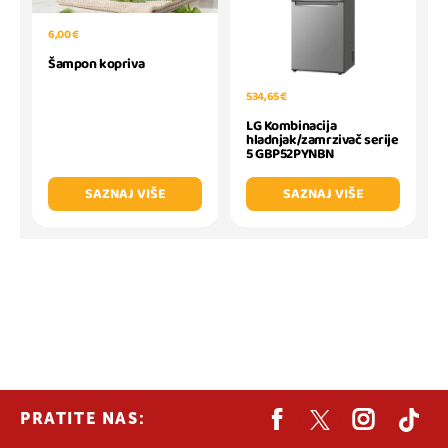
6,00 €
Šampon kopriva
534,65 €
LG Kombinacija
hladnjak/zamrzivač serije
5 GBP52PYNBN
SAZNAJ VIŠE
SAZNAJ VIŠE
PRATITE NAS: