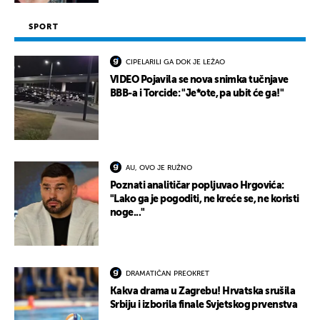
SPORT
CIPELARILI GA DOK JE LEŽAO
VIDEO Pojavila se nova snimka tučnjave
BBB-a i Torcide: "Je*ote, pa ubit će ga!"
AU, OVO JE RUŽNO
Poznati analitičar popljuvao Hrgovića:
"Lako ga je pogoditi, ne kreće se, ne koristi
noge..."
DRAMATIČAN PREOKRET
Kakva drama u Zagrebu! Hrvatska srušila
Srbiju i izborila finale Svjetskog prvenstva