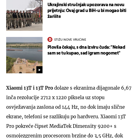
Ukrajinski stručnjak upozorava na novu
prijetnju: Ovaj grad u BiH-u bi mogao biti
žarište
STIŽU NOVE VRUĆINE
Plovila čekaju, s dna izviru čuda: "Nekad
sam se tu kupao, sad igram nogomet"
Xiaomi 13T i 13T Pro
dolaze s ekranima dijagonale 6,67
inča rezolucije 2712 x 1220 piksela uz stopu
osvježavanja zaslona od 144 Hz, no dok imaju slične
ekrane, telefoni se razlikuju po hardveru. Xiaomi 13T
Pro pokreće čipset MediaTek Dimensity 9200+ s
osmojezgrenim procesorom brzine do 3,5 GHz, dok