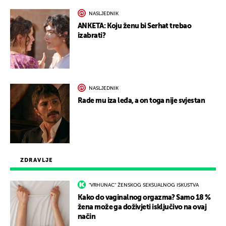
NASLJEDNIK
ANKETA: Koju ženu bi Serhat trebao
izabrati?
NASLJEDNIK
Rade mu iza leđa, a on toga nije svjestan
ZDRAVLJE
"VRHUNAC" ŽENSKOG SEKSUALNOG ISKUSTVA
Kako do vaginalnog orgazma? Samo 18 %
žena može ga doživjeti isključivo na ovaj
način