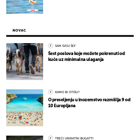
NOVAC
SAM SVOJ ŠEF
Šest poslova koje možete pokrenuti od
kuće uz minimalna ulaganja
KAMO BI OTIŠLI?
O preseljenju u inozemstvo razmišlja 9 od
10 Europljana
TREĆI UNIKATNI BUGATTI