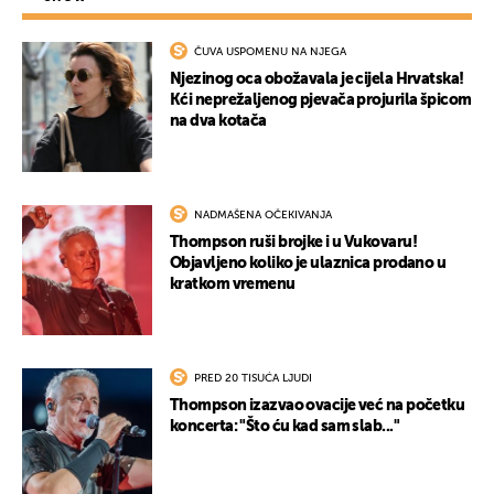
ČUVA USPOMENU NA NJEGA
Njezinog oca obožavala je cijela Hrvatska!
Kći neprežaljenog pjevača projurila špicom
na dva kotača
NADMAŠENA OČEKIVANJA
Thompson ruši brojke i u Vukovaru!
Objavljeno koliko je ulaznica prodano u
kratkom vremenu
PRED 20 TISUĆA LJUDI
Thompson izazvao ovacije već na početku
koncerta: "Što ću kad sam slab..."