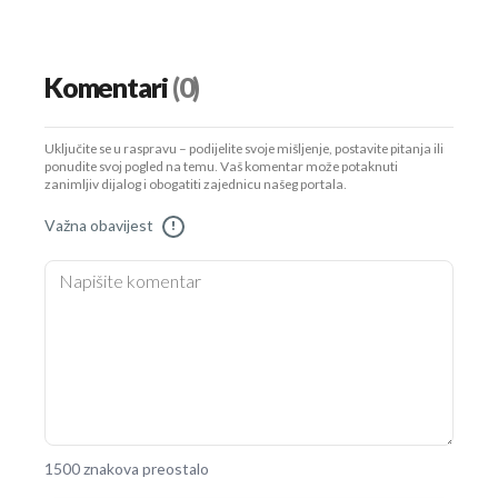
Komentari
(0)
Uključite se u raspravu – podijelite svoje mišljenje, postavite pitanja ili
ponudite svoj pogled na temu. Vaš komentar može potaknuti
zanimljiv dijalog i obogatiti zajednicu našeg portala.
Važna obavijest
!
1500 znakova preostalo