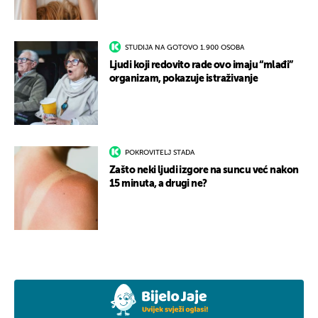
STUDIJA NA GOTOVO 1.900 OSOBA
Ljudi koji redovito rade ovo imaju “mlađi”
organizam, pokazuje istraživanje
POKROVITELJ STADA
Zašto neki ljudi izgore na suncu već nakon
15 minuta, a drugi ne?