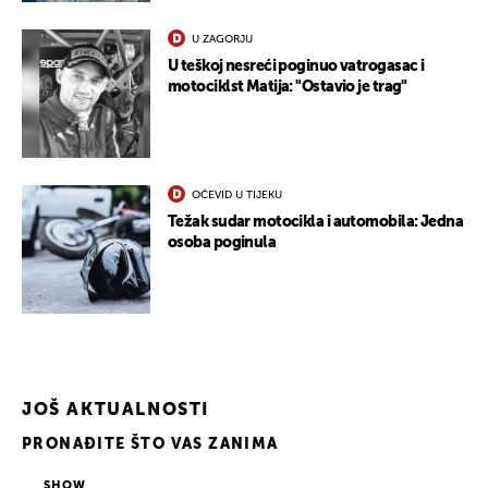
U ZAGORJU
U teškoj nesreći poginuo vatrogasac i
motociklst Matija: "Ostavio je trag"
OČEVID U TIJEKU
Težak sudar motocikla i automobila: Jedna
osoba poginula
JOŠ AKTUALNOSTI
PRONAĐITE ŠTO VAS ZANIMA
SHOW