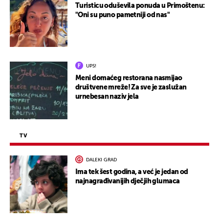
Turisticu oduševila ponuda u Primoštenu:
"Oni su puno pametniji od nas"
UPS!
Meni domaćeg restorana nasmijao
društvene mreže! Za sve je zaslužan
urnebesan naziv jela
TV
DALEKI GRAD
Ima tek šest godina, a već je jedan od
najnagrađivanijih dječjih glumaca