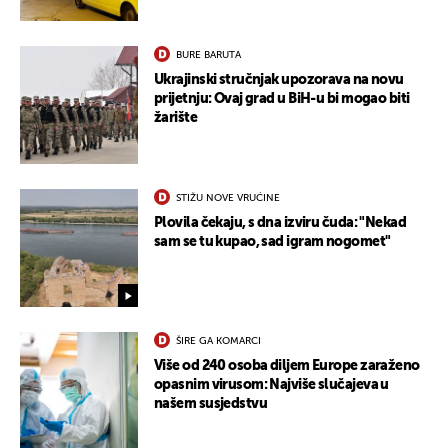
BURE BARUTA
Ukrajinski stručnjak upozorava na novu
prijetnju: Ovaj grad u BiH-u bi mogao biti
žarište
STIŽU NOVE VRUĆINE
Plovila čekaju, s dna izviru čuda: "Nekad
sam se tu kupao, sad igram nogomet"
ŠIRE GA KOMARCI
Više od 240 osoba diljem Europe zaraženo
opasnim virusom: Najviše slučajeva u
UKLJUČITE NOTIFIKACIJE
našem susjedstvu