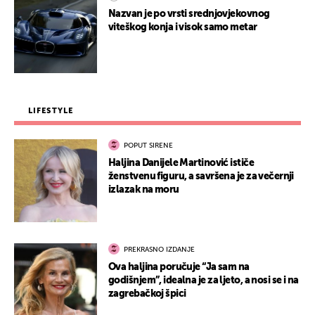
Nazvan je po vrsti srednjovjekovnog
viteškog konja i visok samo metar
LIFESTYLE
POPUT SIRENE
Haljina Danijele Martinović ističe
ženstvenu figuru, a savršena je za večernji
izlazak na moru
PREKRASNO IZDANJE
Ova haljina poručuje “Ja sam na
godišnjem”, idealna je za ljeto, a nosi se i na
zagrebačkoj špici