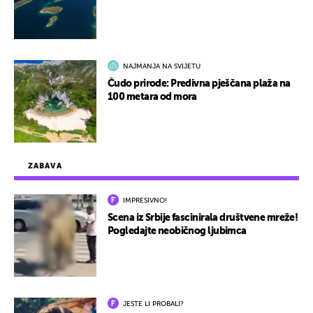
NAJMANJA NA SVIJETU
Čudo prirode: Predivna pješčana plaža na
100 metara od mora
ZABAVA
IMPRESIVNO!
Scena iz Srbije fascinirala društvene mreže!
Pogledajte neobičnog ljubimca
JESTE LI PROBALI?