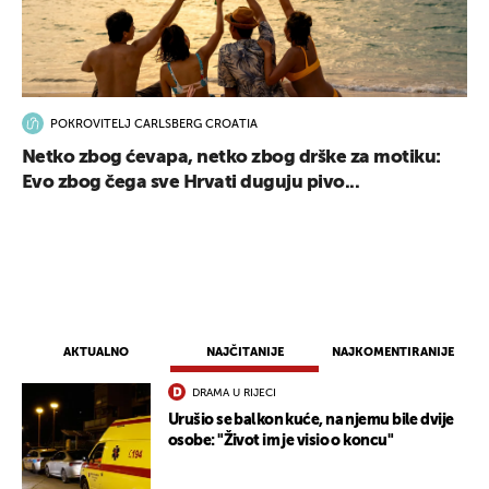
POKROVITELJ CARLSBERG CROATIA
Netko zbog ćevapa, netko zbog drške za motiku:
Evo zbog čega sve Hrvati duguju pivo...
AKTUALNO
NAJČITANIJE
NAJKOMENTIRANIJE
DRAMA U RIJECI
Urušio se balkon kuće, na njemu bile dvije
osobe: "Život im je visio o koncu"