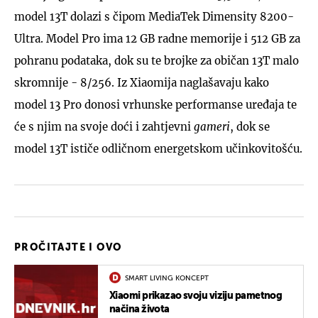
model 13T dolazi s čipom MediaTek Dimensity 8200-
Ultra. Model Pro ima 12 GB radne memorije i 512 GB za
pohranu podataka, dok su te brojke za običan 13T malo
skromnije - 8/256. Iz Xiaomija naglašavaju kako
model 13 Pro donosi vrhunske performanse uređaja te
će s njim na svoje doći i zahtjevni
gameri
, dok se
model 13T ističe odličnom energetskom učinkovitošću.
PROČITAJTE I OVO
SMART LIVING KONCEPT
Xiaomi prikazao svoju viziju pametnog
načina života