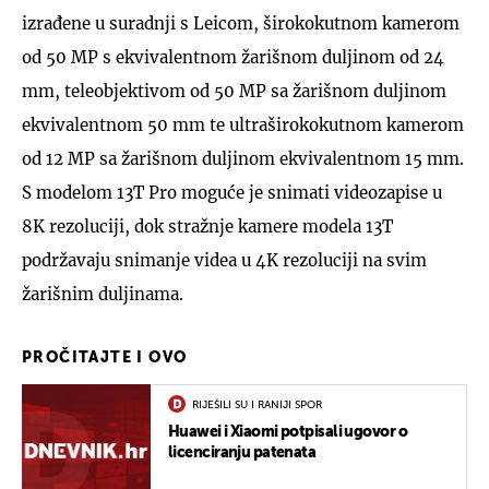
izrađene u suradnji s Leicom, širokokutnom kamerom
od 50 MP s ekvivalentnom žarišnom duljinom od 24
mm, teleobjektivom od 50 MP sa žarišnom duljinom
ekvivalentnom 50 mm te ultraširokokutnom kamerom
od 12 MP sa žarišnom duljinom ekvivalentnom 15 mm.
S modelom 13T Pro moguće je snimati videozapise u
8K rezoluciji, dok stražnje kamere modela 13T
podržavaju snimanje videa u 4K rezoluciji na svim
žarišnim duljinama.
PROČITAJTE I OVO
RIJEŠILI SU I RANIJI SPOR
Huawei i Xiaomi potpisali ugovor o
licenciranju patenata