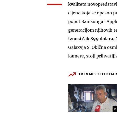
kvaliteta novopredstavlj
cijena koja se opasno p
poput Samsunga i Apple
generacijom njihovih t
iznosi čak 899 dolara,
Galaxyja S. Obična osmi
kamere, stoji prihvatljiv
TRI VIJESTI O KOJ