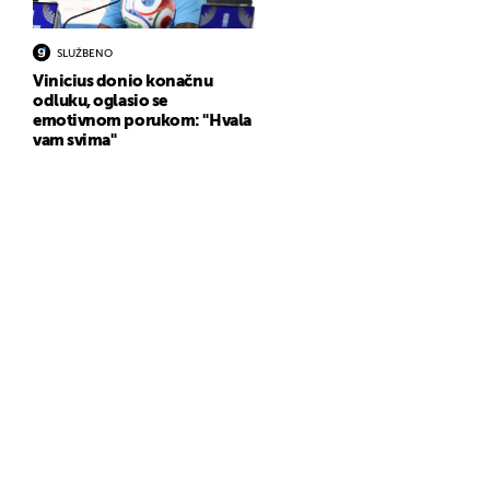
SLUŽBENO
Vinicius donio konačnu
odluku, oglasio se
emotivnom porukom: "Hvala
vam svima"