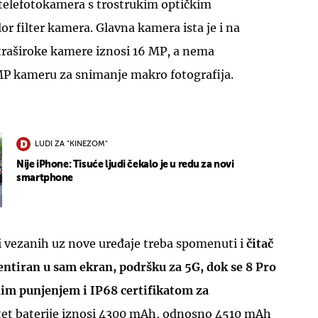
 telefotokamera s trostrukim optičkim
r filter kamera. Glavna kamera ista je i na
ltraširoke kamere iznosi 16 MP, a nema
MP kameru za snimanje makro fotografija.
LUDI ZA "KINEZOM"
Nije iPhone: Tisuće ljudi čekalo je u redu za novi
smartphone
i vezanih uz nove uređaje treba spomenuti i
čitač
entiran u sam ekran, podršku za 5G, dok se 8 Pro
nim punjenjem i IP68 certifikatom za
et baterije iznosi 4300 mAh, odnosno 4510 mAh