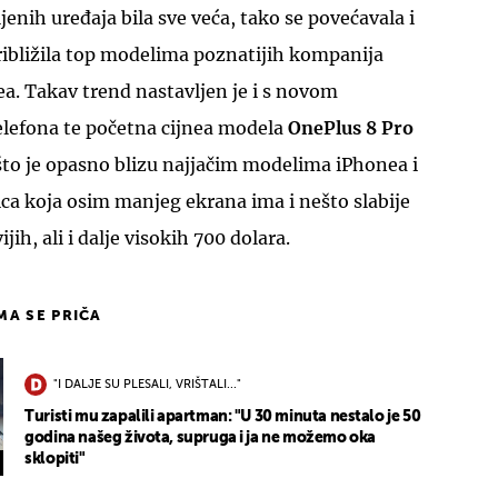
enih uređaja bila sve veća, tako se povećavala i
ribližila top modelima poznatijih kompanija
a. Takav trend nastavljen je i s novom
elefona te početna cijnea modela
OnePlus 8 Pro
što je opasno blizu najjačim modelima iPhonea i
ca koja osim manjeg ekrana ima i nešto slabije
ijih, ali i dalje visokih 700 dolara.
IMA SE PRIČA
"I DALJE SU PLESALI, VRIŠTALI..."
Turisti mu zapalili apartman: "U 30 minuta nestalo je 50
godina našeg života, supruga i ja ne možemo oka
sklopiti"