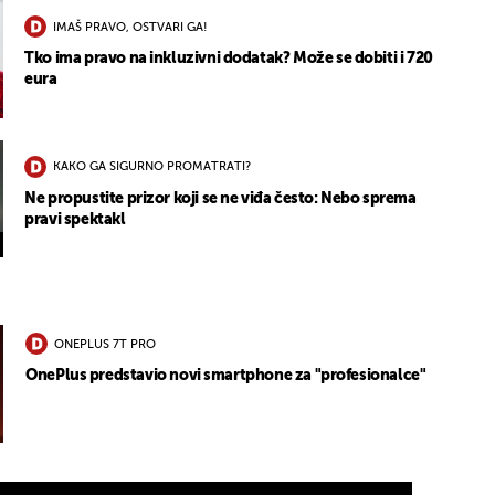
IMAŠ PRAVO, OSTVARI GA!
Tko ima pravo na inkluzivni dodatak? Može se dobiti i 720
eura
KAKO GA SIGURNO PROMATRATI?
Ne propustite prizor koji se ne viđa često: Nebo sprema
pravi spektakl
ONEPLUS 7T PRO
OnePlus predstavio novi smartphone za "profesionalce"