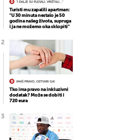
"I DALJE SU PLESALI, VRIŠTALI..."
Turisti mu zapalili apartman:
"U 30 minuta nestalo je 50
godina našeg života, supruga
i ja ne možemo oka sklopiti"
IMAŠ PRAVO, OSTVARI GA!
Tko ima pravo na inkluzivni
dodatak? Može se dobiti i
720 eura