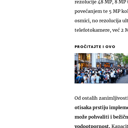
rezolucije 48 MP, 8 MP
povećanjem te 5 MP kolo
osmici, no rezolucija u
telefotokamere, već 2 
PROČITAJTE I OVO
Od ostalih zanimljivost
otisaka prstiju implem
može pohvaliti i bežič
vodootpornost.
Kapacit