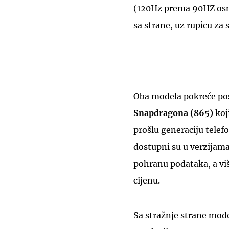
(120Hz prema 90HZ osmi
sa strane, uz rupicu za
Oba modela pokreće pos
Snapdragona (865)
koj
prošlu generaciju telef
dostupni su u verzijama
pohranu podataka, a viš
cijenu.
Sa stražnje strane mode