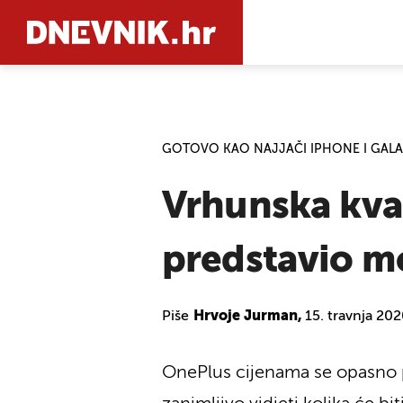
PRETRAŽIT
GOTOVO KAO NAJJAČI IPHONE I GALA
Vrhunska kvali
predstavio mo
Piše
Hrvoje Jurman,
15. travnja 20
OnePlus cijenama se opasno p