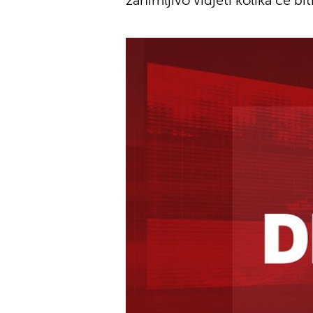
zanimljivo vidjeti kolika će b