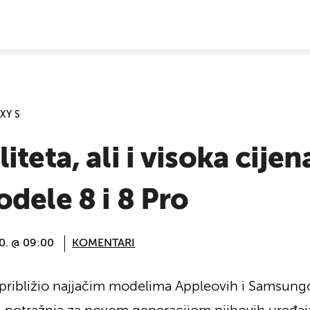
E VIJESTI
XY S
teta, ali i visoka cije
dele 8 i 8 Pro
20. @ 09:00
KOMENTARI
ribližio najjačim modelima Appleovih i Samsungov