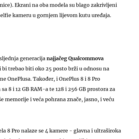
ce). Ekrani na oba modela su blago zakrivljeni
 selfie kameru u gornjem lijevom kutu uređaja.
ljednja generacija
najjačeg Qualcommova
i bi trebao biti oko 25 posto brži u odnosu na
one OnePlusa. Također, i OnePlus 8 i 8 Pro
 sa 8 i 12 GB RAM-a te 128 i 256 GB prostora za
e memorije i veća pohrana znače, jasno, i veću
la 8 Pro nalaze se 4 kamere - glavna i ultraširoka