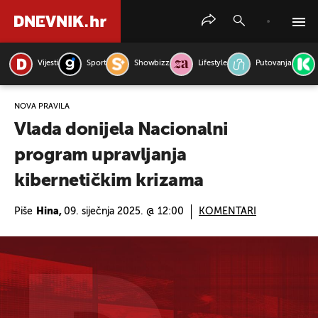
Vijesti
Sport
Showbizz
Lifestyle
Putovanja
PRETRAŽITE VIJESTI
NOVA PRAVILA
Vlada donijela Nacionalni
program upravljanja
kibernetičkim krizama
Piše
Hina,
09. siječnja 2025. @ 12:00
KOMENTARI