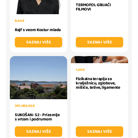
TERMOFOL GRIJAĆI
FILMOVI
8,90 €
Rajf s veom Kostur mlada
SAZNAJ VIŠE
SAZNAJ VIŠE
1,00 €
Fizikalna terapija za
kralježnicu, zglobove,
mišiće, tetive, ligamente
397.086,00 €
SUKOŠAN- S2 - Prizemlje
s vrtom i podrumom
SAZNAJ VIŠE
SAZNAJ VIŠE