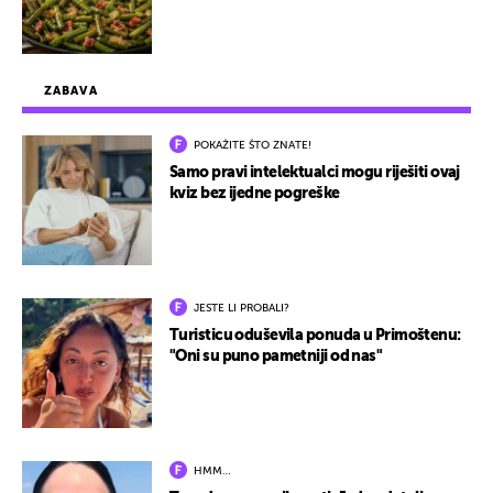
ZABAVA
POKAŽITE ŠTO ZNATE!
Samo pravi intelektualci mogu riješiti ovaj
kviz bez ijedne pogreške
JESTE LI PROBALI?
Turisticu oduševila ponuda u Primoštenu:
"Oni su puno pametniji od nas"
HMM…