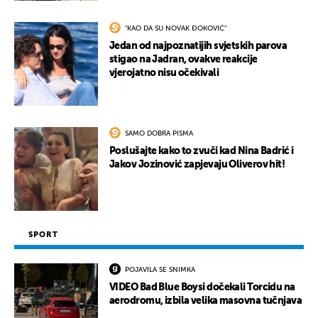
"KAO DA SU NOVAK ĐOKOVIĆ"
Jedan od najpoznatijih svjetskih parova
stigao na Jadran, ovakve reakcije
vjerojatno nisu očekivali
SAMO DOBRA PISMA
Poslušajte kako to zvuči kad Nina Badrić i
Jakov Jozinović zapjevaju Oliverov hit!
SPORT
POJAVILA SE SNIMKA
VIDEO Bad Blue Boysi dočekali Torcidu na
aerodromu, izbila velika masovna tučnjava