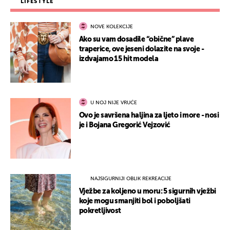
LIFESTYLE
NOVE KOLEKCIJE
Ako su vam dosadile “obične” plave
traperice, ove jeseni dolazite na svoje -
izdvajamo 15 hit modela
U NOJ NIJE VRUĆE
Ovo je savršena haljina za ljeto i more - nosi
je i Bojana Gregorić Vejzović
NAJSIGURNIJI OBLIK REKREACIJE
Vježbe za koljeno u moru: 5 sigurnih vježbi
koje mogu smanjiti bol i poboljšati
pokretljivost