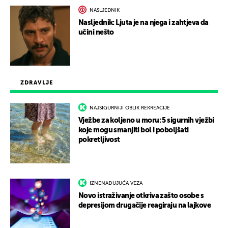
NASLJEDNIK
Nasljednik: Ljuta je na njega i zahtjeva da
učini nešto
ZDRAVLJE
NAJSIGURNIJI OBLIK REKREACIJE
Vježbe za koljeno u moru: 5 sigurnih vježbi
koje mogu smanjiti bol i poboljšati
pokretljivost
IZNENAĐUJUĆA VEZA
Novo istraživanje otkriva zašto osobe s
depresijom drugačije reagiraju na lajkove