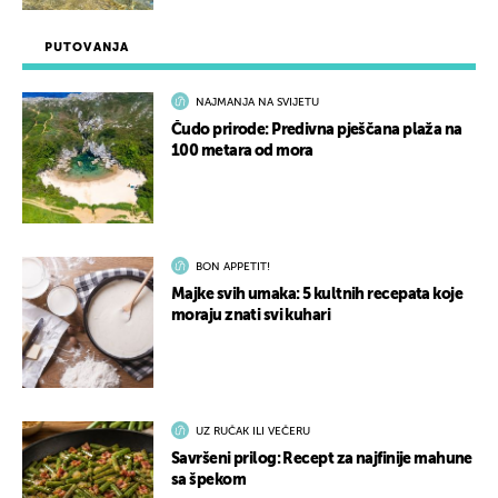
PUTOVANJA
NAJMANJA NA SVIJETU
Čudo prirode: Predivna pješčana plaža na
100 metara od mora
BON APPETIT!
Majke svih umaka: 5 kultnih recepata koje
moraju znati svi kuhari
UZ RUČAK ILI VEČERU
Savršeni prilog: Recept za najfinije mahune
sa špekom