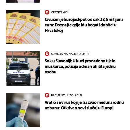
ČESTITAMO!
Izvučen je Eurojackpot od čak 32,6 milijuna
eura: Doznajte gdje idu bogati dobitci u
Hrvatskoj
SUMNJA NA NASILNU SMRT
Šok u Slavoniji: U kući pronađeno tijelo
muškarca, policija odmah uhitila jednu
osobu
UKLJUČITE NOTIFIKACIJE
PACIJENT U IZOLACIJI
Vratio se virus koji je izazvao međunarodnu
uzbunu: Otkriven novi slučaj u Europi