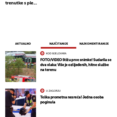
trenutke s ple...
AKTUALNO
NAJČITANIJE
NAJKOMENTIRANIJE
KOD BJELOVARA
FOTO/VIDEO Stižu prve snimke! Sudarila se
dva vlaka: Više je ozlijeđenih, hitne službe
na terenu
U ZAGORJU
Teška prometna nesreća! Jedna osoba
poginula