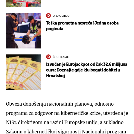
U ZAGORJU
Teška prometna nesreća! Jedna osoba
poginula
ČESTITAMO!
Izvučen je Eurojackpot od čak 32,6 milijuna
eura: Doznajte gdje idu bogati dobitci u
Hrvatskoj
Obveza donošenja nacionalnih planova, odnosno
programa za odgovor na kibernetičke krize, utvrđena je
NIS2 direktivom na razini Europske unije, a sukladno
Zakonu o kibernetičkoj sigurnosti Nacionalni program