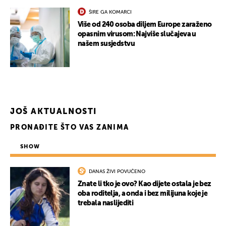
ŠIRE GA KOMARCI
Više od 240 osoba diljem Europe zaraženo
opasnim virusom: Najviše slučajeva u
našem susjedstvu
JOŠ AKTUALNOSTI
PRONAĐITE ŠTO VAS ZANIMA
SHOW
DANAS ŽIVI POVUČENO
Znate li tko je ovo? Kao dijete ostala je bez
oba roditelja, a onda i bez milijuna koje je
trebala naslijediti