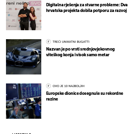
Digitalna rješenja za stvarne probleme: Dva
hrvatska projekta dobila potporu za razvoj
TREĆI UNIKATNI BUGATTI
Nazvan je po vrsti srednjovjekovnog
viteškog konja i visok samo metar
OVO JE 10 NAJBOLJIH
Europske dionice dosegnule su rekordne
razine