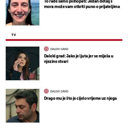
To rade samo psihopati: Jedan detalj s
mora može vam otkriti puno o prijateljima
TV
DALEKI GRAD
Daleki grad: Jako je ljuta jer se miješa u
njezine stvari
DALEKI GRAD
Drago mu je što je cijelo vrijeme uz njega