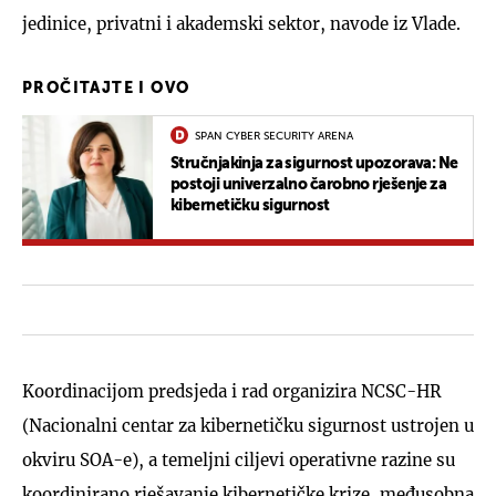
jedinice, privatni i akademski sektor, navode iz Vlade.
PROČITAJTE I OVO
SPAN CYBER SECURITY ARENA
Stručnjakinja za sigurnost upozorava: Ne
postoji univerzalno čarobno rješenje za
kibernetičku sigurnost
Koordinacijom predsjeda i rad organizira NCSC-HR
(Nacionalni centar za kibernetičku sigurnost ustrojen u
okviru SOA-e), a temeljni ciljevi operativne razine su
koordinirano rješavanje kibernetičke krize, međusobna