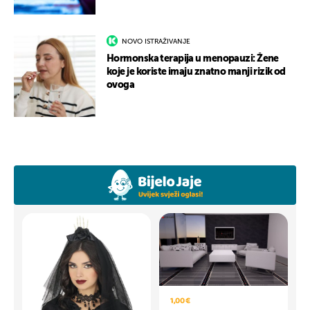
NOVO ISTRAŽIVANJE
Hormonska terapija u menopauzi: Žene
koje je koriste imaju znatno manji rizik od
ovoga
1,00 €