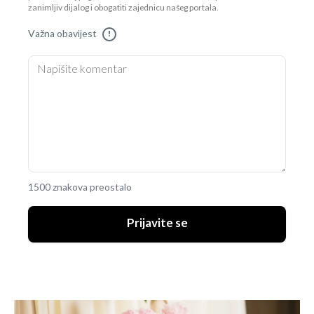
zanimljiv dijalog i obogatiti zajednicu našeg portala.
Važna obavijest
!
1500 znakova preostalo
Prijavite se