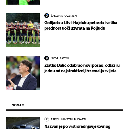
ŽALGIRIS RAZBIJEN
Golijada u Litvi: Hajduku petarda i velika
prednost uoči uzvrata na Poljudu
NOVI IZAZOV
Zlatko Dalić odabrao novi posao, odlazi u
jednu od najatraktivnijih zemalja svijeta
NOVAC
TREĆI UNIKATNI BUGATTI
Nazvan je po vrsti srednjovjekovnog