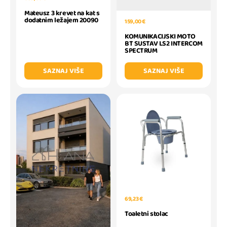
Mateusz 3 krevet na kat s
dodatnim ležajem 20090
159,00 €
KOMUNIKACIJSKI MOTO
BT SUSTAV LS2 INTERCOM
SPECTRUM
SAZNAJ VIŠE
SAZNAJ VIŠE
69,23 €
Toaletni stolac