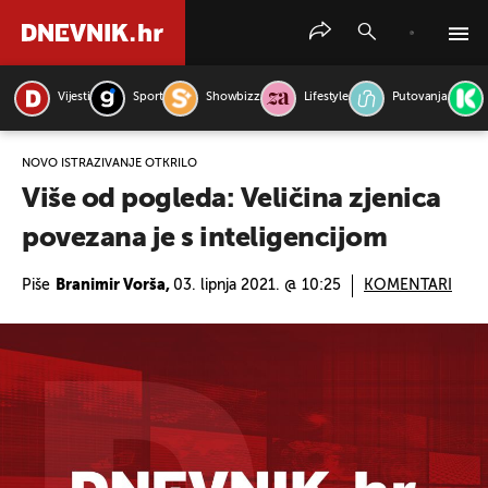
Vijesti
Sport
Showbizz
Lifestyle
Putovanja
PRETRAŽITE VIJESTI
NOVO ISTRAŽIVANJE OTKRILO
Više od pogleda: Veličina zjenica
povezana je s inteligencijom
Piše
Branimir Vorša,
03. lipnja 2021. @ 10:25
KOMENTARI