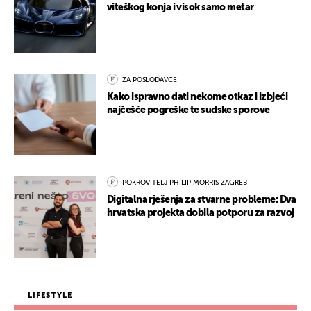
viteškog konja i visok samo metar
ZA POSLODAVCE
Kako ispravno dati nekome otkaz i izbjeći
najčešće pogreške te sudske sporove
POKROVITELJ PHILIP MORRIS ZAGREB
Digitalna rješenja za stvarne probleme: Dva
hrvatska projekta dobila potporu za razvoj
LIFESTYLE