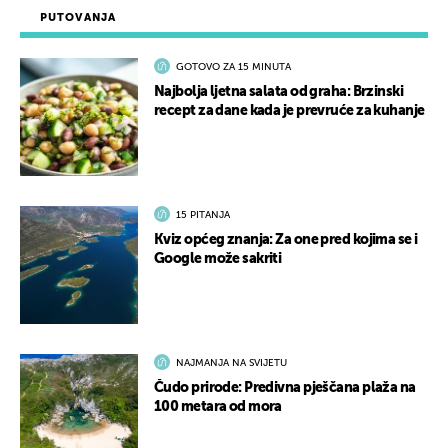
PUTOVANJA
GOTOVO ZA 15 MINUTA
Najbolja ljetna salata od graha: Brzinski
recept za dane kada je prevruće za kuhanje
15 PITANJA
Kviz općeg znanja: Za one pred kojima se i
Google može sakriti
NAJMANJA NA SVIJETU
Čudo prirode: Predivna pješčana plaža na
100 metara od mora