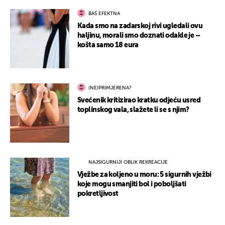
BAŠ EFEKTNA
Kada smo na zadarskoj rivi ugledali ovu
haljinu, morali smo doznati odakle je –
košta samo 18 eura
(NE)PRIMJERENA?
Svećenik kritizirao kratku odjeću usred
toplinskog vala, slažete li se s njim?
NAJSIGURNIJI OBLIK REKREACIJE
Vježbe za koljeno u moru: 5 sigurnih vježbi
koje mogu smanjiti bol i poboljšati
pokretljivost