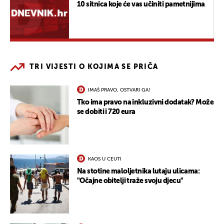
10 sitnica koje će vas učiniti pametnijima
TRI VIJESTI O KOJIMA SE PRIČA
IMAŠ PRAVO, OSTVARI GA!
Tko ima pravo na inkluzivni dodatak? Može
se dobiti i 720 eura
KAOS U CEUTI
Na stotine maloljetnika lutaju ulicama:
"Očajne obitelji traže svoju djecu"