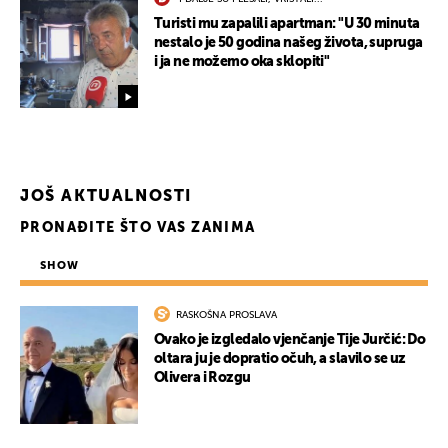
Turisti mu zapalili apartman: "U 30 minuta
nestalo je 50 godina našeg života, supruga
i ja ne možemo oka sklopiti"
JOŠ AKTUALNOSTI
PRONAĐITE ŠTO VAS ZANIMA
SHOW
RASKOŠNA PROSLAVA
Ovako je izgledalo vjenčanje Tije Jurčić: Do
oltara ju je dopratio očuh, a slavilo se uz
Olivera i Rozgu