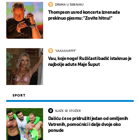
DRAMA U ŠIBENIKU
Thompson usred koncerta iznenada
prekinuo pjesmu: "Zovite hitnu!"
"UUUUUUFFFF"
Vau, koje noge! Ružičasti badić istaknuo je
najbolje adute Maje Šuput
SPORT
SLAŽE SE STOŽER
Daliću će se pridružiti jedan od omiljenih
Vatrenih, pomoćnici i dalje dvoje oko
ponude