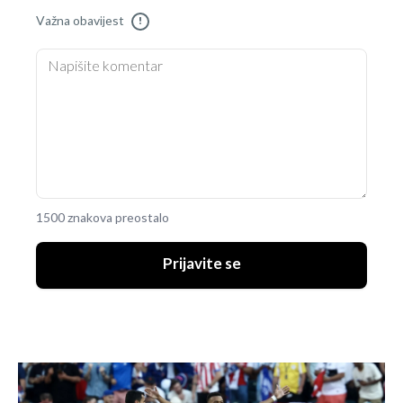
Važna obavijest
!
1500 znakova preostalo
Prijavite se