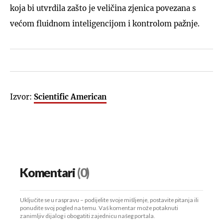
koja bi utvrdila zašto je veličina zjenica povezana s
većom fluidnom inteligencijom i kontrolom pažnje.
Izvor:
Scientific American
Komentari
(0)
Uključite se u raspravu – podijelite svoje mišljenje, postavite pitanja ili
ponudite svoj pogled na temu. Vaš komentar može potaknuti
zanimljiv dijalog i obogatiti zajednicu našeg portala.