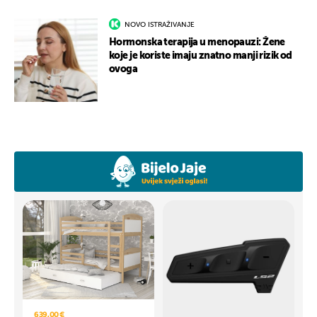
NOVO ISTRAŽIVANJE
Hormonska terapija u menopauzi: Žene
koje je koriste imaju znatno manji rizik od
ovoga
639,00 €