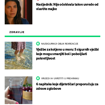
Nasljednik: Nije očekivala takve uvrede od
vlastite majke
ZDRAVLJE
NAJSIGURNIJI OBLIK REKREACIJE
Vježbe za koljeno u moru: 5 sigurnih vježbi
koje mogu smanjiti bol i poboljšati
pokretljivost
VRIJEDI IH UVRSTITI U PREHRANU
6 napitaka koje dijetetičari preporučuju za
zdrave zglobove