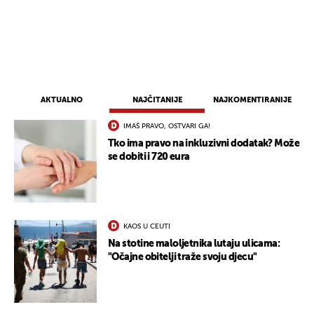
AKTUALNO
NAJČITANIJE
NAJKOMENTIRANIJE
IMAŠ PRAVO, OSTVARI GA!
Tko ima pravo na inkluzivni dodatak? Može
se dobiti i 720 eura
KAOS U CEUTI
Na stotine maloljetnika lutaju ulicama:
"Očajne obitelji traže svoju djecu"