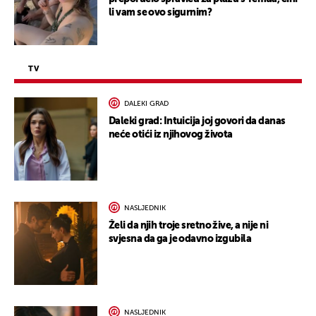
li vam se ovo sigurnim?
TV
DALEKI GRAD
Daleki grad: Intuicija joj govori da danas
neće otići iz njihovog života
NASLJEDNIK
Želi da njih troje sretno žive, a nije ni
svjesna da ga je odavno izgubila
NASLJEDNIK