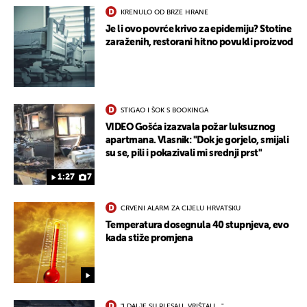
KRENULO OD BRZE HRANE
Je li ovo povrće krivo za epidemiju? Stotine
zaraženih, restorani hitno povukli proizvod
STIGAO I ŠOK S BOOKINGA
VIDEO Gošća izazvala požar luksuznog
apartmana. Vlasnik: "Dok je gorjelo, smijali
su se, pili i pokazivali mi srednji prst"
1:27
7
CRVENI ALARM ZA CIJELU HRVATSKU
Temperatura dosegnula 40 stupnjeva, evo
kada stiže promjena
"I DALJE SU PLESALI, VRIŠTALI..."