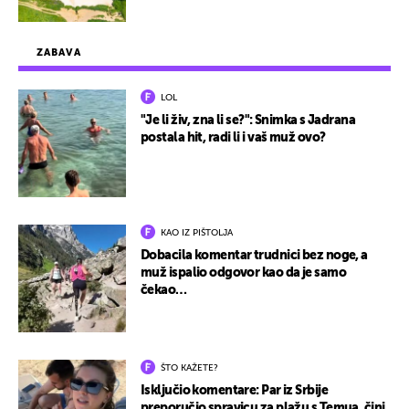
ZABAVA
LOL
"Je li živ, zna li se?": Snimka s Jadrana
postala hit, radi li i vaš muž ovo?
KAO IZ PIŠTOLJA
Dobacila komentar trudnici bez noge, a
muž ispalio odgovor kao da je samo
čekao…
ŠTO KAŽETE?
Isključio komentare: Par iz Srbije
preporučio spravicu za plažu s Temua, čini