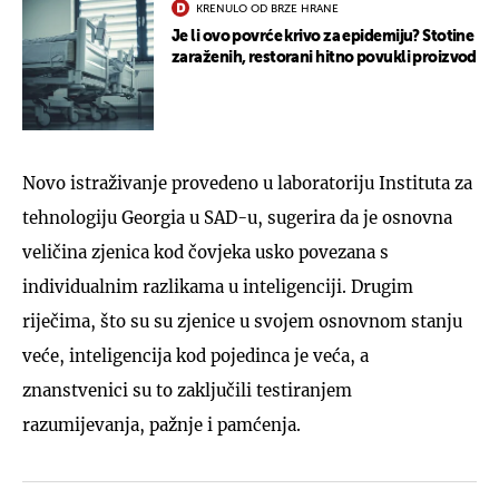
KRENULO OD BRZE HRANE
Je li ovo povrće krivo za epidemiju? Stotine
zaraženih, restorani hitno povukli proizvod
Novo istraživanje provedeno u laboratoriju Instituta za
tehnologiju Georgia u SAD-u, sugerira da je osnovna
veličina zjenica kod čovjeka usko povezana s
individualnim razlikama u inteligenciji. Drugim
riječima, što su su zjenice u svojem osnovnom stanju
veće, inteligencija kod pojedinca je veća, a
znanstvenici su to zaključili testiranjem
razumijevanja, pažnje i pamćenja.