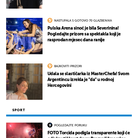
NASTUPALA S GOTOVO 70 GLAZBENIKA
Pulska Arena sinoć je bila Severinina!
Pogledajte prizore sa spektakla koji je
rasprodan mjesec dana ranije
BAJKOVITI PRIZORI
Udala se slastičarka iz MasterChefa! Svom
Argentincu izrekla je "da" u rodnoj
Hercegovini
SPORT
POGLEDAJTE PORUKU
FOTO Torcida podigla transparente koji će