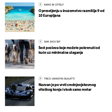
KAMO BI OTIŠLI?
O preseljenju u inozemstvo razmišlja 9 od
10 Europljana
SAM SVOJ ŠEF
Šest poslova koje možete pokrenuti od
kuće uz minimalna ulaganja
TREĆI UNIKATNI BUGATTI
Nazvan je po vrsti srednjovjekovnog
viteškog konja i visok samo metar