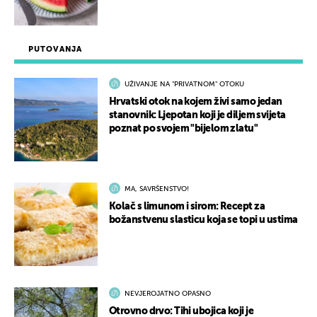
PUTOVANJA
UŽIVANJE NA "PRIVATNOM" OTOKU
Hrvatski otok na kojem živi samo jedan
stanovnik: Ljepotan koji je diljem svijeta
poznat po svojem "bijelom zlatu"
MA, SAVRŠENSTVO!
Kolač s limunom i sirom: Recept za
božanstvenu slasticu koja se topi u ustima
NEVJEROJATNO OPASNO
Otrovno drvo: Tihi ubojica koji je