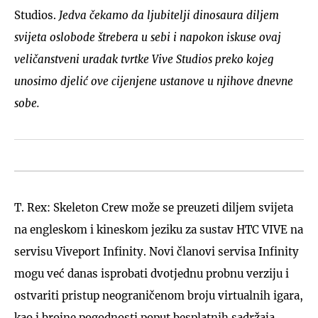
Studios.
Jedva čekamo da ljubitelji dinosaura diljem
svijeta oslobode štrebera u sebi i napokon iskuse ovaj
veličanstveni uradak tvrtke Vive Studios preko kojeg
unosimo djelić ove cijenjene ustanove u njihove dnevne
sobe.
T. Rex: Skeleton Crew može se preuzeti diljem svijeta
na engleskom i kineskom jeziku za sustav HTC VIVE na
servisu Viveport Infinity. Novi članovi servisa Infinity
mogu već danas isprobati dvotjednu probnu verziju i
ostvariti pristup neograničenom broju virtualnih igara,
kao i brojne pogodnosti poput besplatnih sadržaja,