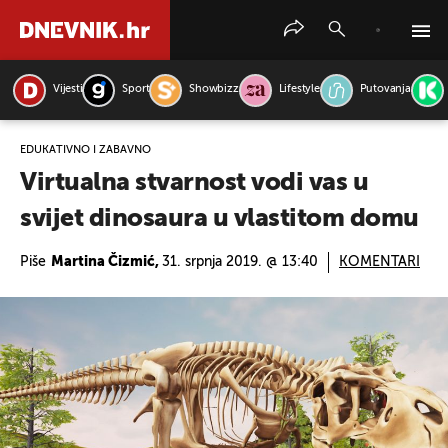
Vijesti
Sport
Showbizz
Lifestyle
Putovanja
PRETRAŽITE VIJESTI
EDUKATIVNO I ZABAVNO
Virtualna stvarnost vodi vas u
svijet dinosaura u vlastitom domu
Piše
Martina Čizmić,
31. srpnja 2019. @ 13:40
KOMENTARI