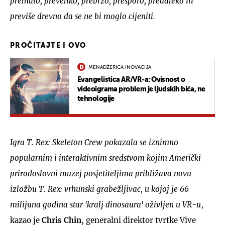
premalo, preveliko, prebrzo, presporo, predaleko ili
previše drevno da se ne bi moglo cijeniti.
PROČITAJTE I OVO
MENADŽERICA INOVACIJA
Evangelistica AR/VR-a: Ovisnost o
videoigrama problem je ljudskih bića, ne
tehnologije
Igra T. Rex: Skeleton Crew pokazala se iznimno
popularnim i interaktivnim sredstvom kojim Američki
prirodoslovni muzej posjetiteljima približava novu
izložbu T. Rex: vrhunski grabežljivac, u kojoj je 66
milijuna godina star 'kralj dinosaura' oživljen u VR-u
,
kazao je
Chris Chin
, generalni direktor tvrtke Vive