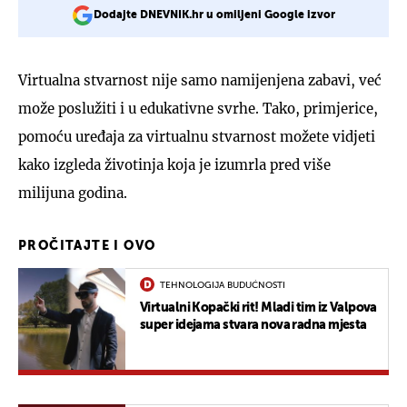
Dodajte DNEVNIK.hr u omiljeni Google izvor
Virtualna stvarnost nije samo namijenjena zabavi, već
može poslužiti i u edukativne svrhe. Tako, primjerice,
pomoću uređaja za virtualnu stvarnost možete vidjeti
kako izgleda životinja koja je izumrla pred više
milijuna godina.
PROČITAJTE I OVO
TEHNOLOGIJA BUDUĆNOSTI
Virtualni Kopački rit! Mladi tim iz Valpova
super idejama stvara nova radna mjesta