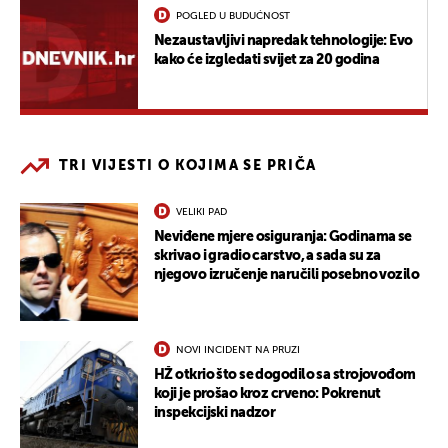
POGLED U BUDUĆNOST
Nezaustavljivi napredak tehnologije: Evo
kako će izgledati svijet za 20 godina
TRI VIJESTI O KOJIMA SE PRIČA
VELIKI PAD
Neviđene mjere osiguranja: Godinama se
skrivao i gradio carstvo, a sada su za
njegovo izručenje naručili posebno vozilo
NOVI INCIDENT NA PRUZI
HŽ otkrio što se dogodilo sa strojovođom
koji je prošao kroz crveno: Pokrenut
inspekcijski nadzor