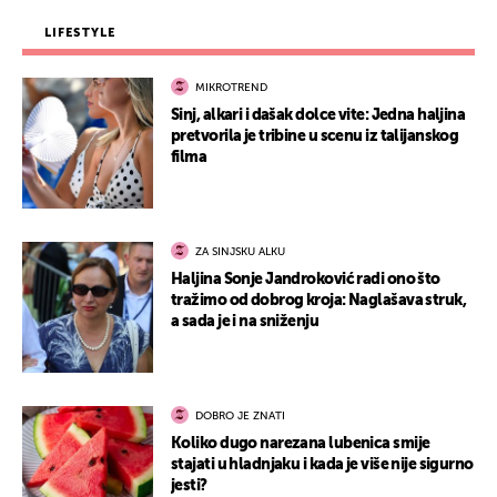
LIFESTYLE
MIKROTREND
Sinj, alkari i dašak dolce vite: Jedna haljina
pretvorila je tribine u scenu iz talijanskog
filma
ZA SINJSKU ALKU
Haljina Sonje Jandroković radi ono što
tražimo od dobrog kroja: Naglašava struk,
a sada je i na sniženju
DOBRO JE ZNATI
Koliko dugo narezana lubenica smije
stajati u hladnjaku i kada je više nije sigurno
jesti?