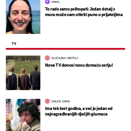
HMM…
To rade samo psihopati: Jedan detalj s
mora može vam otkriti puno o prijateljima
TV
SLUČAJNA OBITELJ
Nova TV donosi novu domaću seriju!
DALEKI GRAD
Ima tek šest godina, a već je jedan od
najnagrađivanijih dječjih glumaca