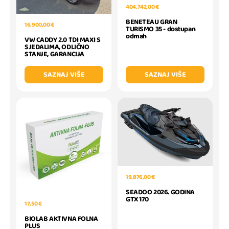
404.742,00 €
BENETEAU GRAN
16.900,00 €
TURISMO 35 - dostupan
odmah
VW CADDY 2.0 TDI MAXI S
SJEDALIMA, ODLIČNO
STANJE, GARANCIJA
SAZNAJ VIŠE
SAZNAJ VIŠE
19.876,00 €
SEADOO 2026. GODINA
GTX 170
17,50 €
BIOLAB AKTIVNA FOLNA
PLUS