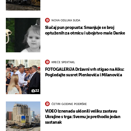
NOVA ODLUKA SUDA
Slučaj pun propusta: Smanjuje se broj
optuženih za otmicu i ubojstvo male Danke
KREĆE SPEKTAKL
FOTOGALERIJA Državni vrh stigao na Alku:
Pogledajte susret Plenkovića i Milanovića
22
ČETIRI GODINE PODRŠKE
VIDEO Iznenada uklonili veliku zastavu
Ukrajine s trga: Svemu je prethodio jedan
sastanak