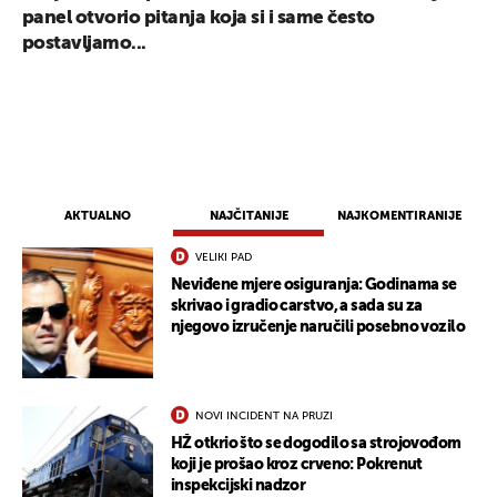
panel otvorio pitanja koja si i same često
postavljamo...
AKTUALNO
NAJČITANIJE
NAJKOMENTIRANIJE
VELIKI PAD
Neviđene mjere osiguranja: Godinama se
skrivao i gradio carstvo, a sada su za
njegovo izručenje naručili posebno vozilo
NOVI INCIDENT NA PRUZI
HŽ otkrio što se dogodilo sa strojovođom
koji je prošao kroz crveno: Pokrenut
inspekcijski nadzor