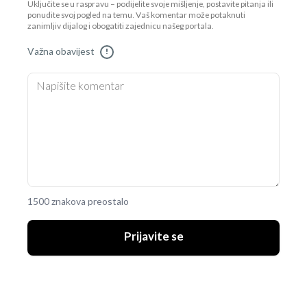
Uključite se u raspravu – podijelite svoje mišljenje, postavite pitanja ili
ponudite svoj pogled na temu. Vaš komentar može potaknuti
zanimljiv dijalog i obogatiti zajednicu našeg portala.
Važna obavijest
!
1500 znakova preostalo
Prijavite se