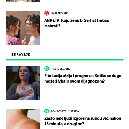
NASLJEDNIK
ANKETA: Koju ženu bi Serhat trebao
izabrati?
ZDRAVLJE
PIŠE LIJEČNIK
Fibrilacija atrija i prognoza: Koliko se dugo
može živjeti s ovom dijagnozom?
POKROVITELJ STADA
Zašto neki ljudi izgore na suncu već nakon
15 minuta, a drugi ne?