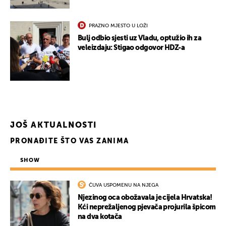
PRAZNO MJESTO U LOŽI
Bulj odbio sjesti uz Vladu, optužio ih za
veleizdaju: Stigao odgovor HDZ-a
JOŠ AKTUALNOSTI
PRONAĐITE ŠTO VAS ZANIMA
SHOW
ČUVA USPOMENU NA NJEGA
Njezinog oca obožavala je cijela Hrvatska!
Kći neprežaljenog pjevača projurila špicom
na dva kotača