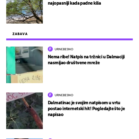
najopasniji kada padne kiša
ZABAVA
URNEBESNO
Nema ribe! Natpis na tržnici u Dalmaciji
nasmijao društvene mreže
URNEBESNO
Dalmatinac je svojim natpisom u vrtu
postao internetski hit! Pogledajte što je
napisao