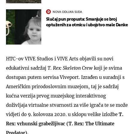
NOVA ODLUKA SUDA
Slučaj pun propusta: Smanjuje se broj
optuženih za otmicu i ubojstvo male Danke
HTC-ov VIVE Studios i VIVE Arts objavili su novi
edukativni sadržaj
T. Rex: Skeleton Crew
koji je svima
dostupan putem servisa Viveport. Izrađen u suradnji s
Američkim prirodoslovnim muzejom, taj je sadržaj
kućna verzija prvog muzejskog interaktivnog
doživljaja virtualne stvarnosti za više igrača te se može
vidjeti do 9. kolovoza 2020. u sklopu velike izložbe
T.
Rex: vrhunski grabežljivac (T. Rex: The Ultimate
Predator).