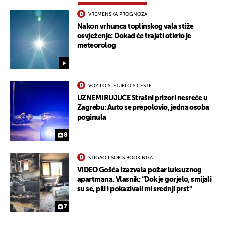
VREMENSKA PROGNOZA
Nakon vrhunca toplinskog vala stiže
osvježenje: Dokad će trajati otkrio je
meteorolog
VOZILO SLETJELO S CESTE
UZNEMIRUJUĆE Strašni prizori nesreće u
Zagrebu: Auto se prepolovio, jedna osoba
poginula
8
STIGAO I ŠOK S BOOKINGA
VIDEO Gošća izazvala požar luksuznog
apartmana. Vlasnik: “Dok je gorjelo, smijali
su se, pili i pokazivali mi srednji prst"
7
UKLJUČITE NOTIFIKACIJE