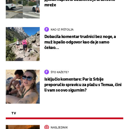
mreže
KAO IZ PIŠTOLJA
Dobacila komentar trudnici bez noge, a
muž ispalio odgovor kao da je samo
čekao…
ŠTO KAŽETE?
Isključio komentare: Par iz Srbije
preporučio spravicu za plažu s Temua, čini
li vam se ovo sigurnim?
TV
NASLJEDNIK