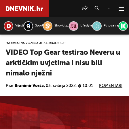
Vijesti
Sport
Showbizz
Lifestyle
Putovanja
PRETRAŽITE VIJESTI
"NORMALNA VOŽNJA JE ZA MIMOZICE"
VIDEO Top Gear testirao Neveru u
arktičkim uvjetima i nisu bili
nimalo nježni
Piše
Branimir Vorša,
03. svibnja 2022. @ 10:01
KOMENTARI