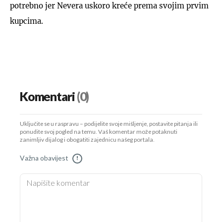
potrebno jer Nevera uskoro kreće prema svojim prvim
kupcima.
Komentari
(0)
Uključite se u raspravu – podijelite svoje mišljenje, postavite pitanja ili
ponudite svoj pogled na temu. Vaš komentar može potaknuti
zanimljiv dijalog i obogatiti zajednicu našeg portala.
Važna obavijest
!