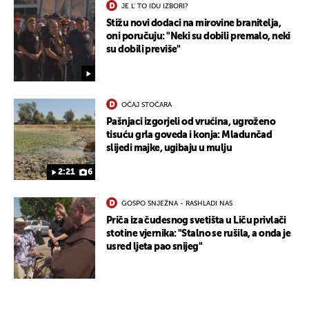
JE L' TO IDU IZBORI?
Stižu novi dodaci na mirovine branitelja,
oni poručuju: "Neki su dobili premalo, neki
su dobili previše"
OČAJ STOČARA
Pašnjaci izgorjeli od vrućina, ugroženo
tisuću grla goveda i konja: Mladunčad
slijedi majke, ugibaju u mulju
2:21
6
GOSPO SNJEŽNA - RASHLADI NAS
Priča iza čudesnog svetišta u Liču privlači
stotine vjernika: "Stalno se rušila, a onda je
usred ljeta pao snijeg"