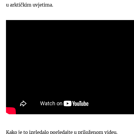
u arktičkim uvjetima.
Kako je to izgledalo pogledajte u priloženom videu.