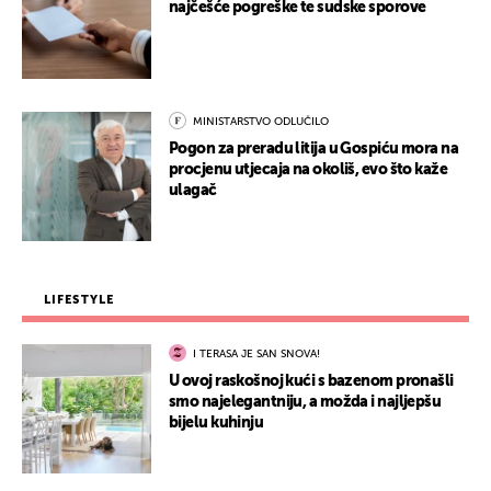
najčešće pogreške te sudske sporove
MINISTARSTVO ODLUČILO
Pogon za preradu litija u Gospiću mora na
procjenu utjecaja na okoliš, evo što kaže
ulagač
LIFESTYLE
I TERASA JE SAN SNOVA!
U ovoj raskošnoj kući s bazenom pronašli
smo najelegantniju, a možda i najljepšu
bijelu kuhinju