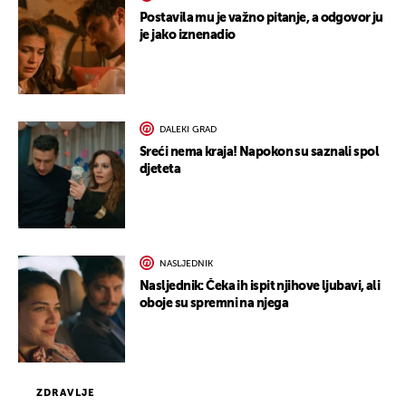
Postavila mu je važno pitanje, a odgovor ju
je jako iznenadio
DALEKI GRAD
Sreći nema kraja! Napokon su saznali spol
djeteta
NASLJEDNIK
Nasljednik: Čeka ih ispit njihove ljubavi, ali
oboje su spremni na njega
ZDRAVLJE