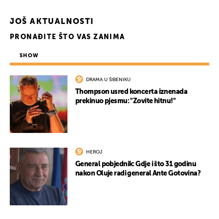
JOŠ AKTUALNOSTI
PRONAĐITE ŠTO VAS ZANIMA
SHOW
DRAMA U ŠIBENIKU
Thompson usred koncerta iznenada
prekinuo pjesmu: "Zovite hitnu!"
HEROJ
General pobjednik: Gdje i što 31 godinu
nakon Oluje radi general Ante Gotovina?