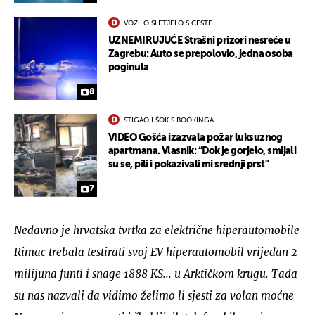
VOZILO SLETJELO S CESTE
UZNEMIRUJUĆE Strašni prizori nesreće u
Zagrebu: Auto se prepolovio, jedna osoba
poginula
8
STIGAO I ŠOK S BOOKINGA
VIDEO Gošća izazvala požar luksuznog
apartmana. Vlasnik: “Dok je gorjelo, smijali
su se, pili i pokazivali mi srednji prst"
7
Nedavno je hrvatska tvrtka za električne hiperautomobile
Rimac trebala testirati svoj EV hiperautomobil vrijedan 2
milijuna funti i snage 1888 KS... u Arktičkom krugu. Tada
su nas nazvali da vidimo želimo li sjesti za volan moćne