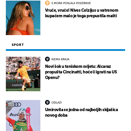
S MORA POSLALA POZDRAVE
Vruće, vruće! Nives Celzijus u vatrenom
kupaćem malo je toga prepustila mašti
SPORT
NEMA KRAJA
Novi šok u teniskom svijetu: Alcaraz
propušta Cincinatti, hoće li igrati na US
Openu?
ODLAZI
Umirovila se jedna od najboljih skijašica
novog doba