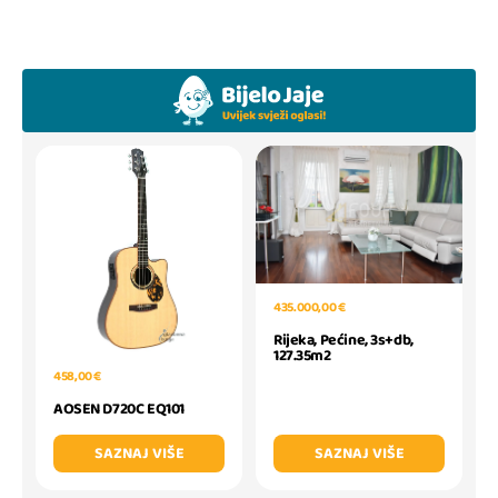
435.000,00 €
Rijeka, Pećine, 3s+db,
127.35m2
458,00 €
AOSEN D720C EQ101
SAZNAJ VIŠE
SAZNAJ VIŠE