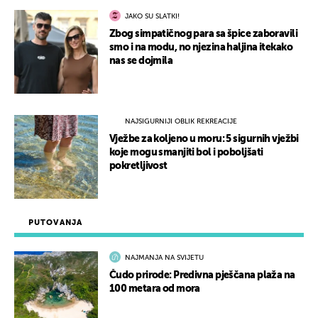
JAKO SU SLATKI!
Zbog simpatičnog para sa špice zaboravili
smo i na modu, no njezina haljina itekako
nas se dojmila
NAJSIGURNIJI OBLIK REKREACIJE
Vježbe za koljeno u moru: 5 sigurnih vježbi
koje mogu smanjiti bol i poboljšati
pokretljivost
PUTOVANJA
NAJMANJA NA SVIJETU
Čudo prirode: Predivna pješčana plaža na
100 metara od mora