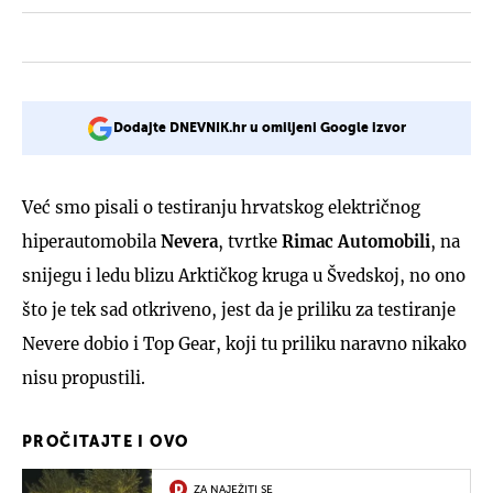
Dodajte DNEVNIK.hr u omiljeni Google izvor
Već smo pisali o testiranju hrvatskog električnog
hiperautomobila
Nevera
, tvrtke
Rimac Automobili
, na
snijegu i ledu blizu Arktičkog kruga u Švedskoj, no ono
što je tek sad otkriveno, jest da je priliku za testiranje
Nevere dobio i Top Gear, koji tu priliku naravno nikako
nisu propustili.
PROČITAJTE I OVO
ZA NAJEŽITI SE