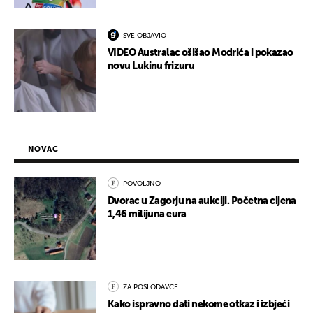
SVE OBJAVIO
VIDEO Australac ošišao Modrića i pokazao
novu Lukinu frizuru
NOVAC
POVOLJNO
Dvorac u Zagorju na aukciji. Početna cijena
1,46 milijuna eura
ZA POSLODAVCE
Kako ispravno dati nekome otkaz i izbjeći