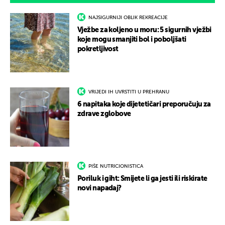
NAJSIGURNIJI OBLIK REKREACIJE
Vježbe za koljeno u moru: 5 sigurnih vježbi
koje mogu smanjiti bol i poboljšati
pokretljivost
VRIJEDI IH UVRSTITI U PREHRANU
6 napitaka koje dijetetičari preporučuju za
zdrave zglobove
PIŠE NUTRICIONISTICA
Poriluk i giht: Smijete li ga jesti ili riskirate
novi napadaj?