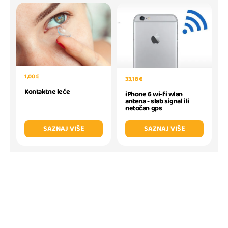
1,00 €
33,18 €
Kontaktne leće
iPhone 6 wi-fi wlan
antena - slab signal ili
netočan gps
SAZNAJ VIŠE
SAZNAJ VIŠE