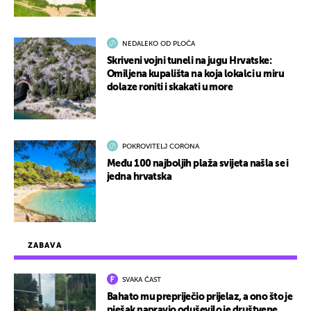
NEDALEKO OD PLOČA
Skriveni vojni tuneli na jugu Hrvatske:
Omiljena kupališta na koja lokalci u miru
dolaze roniti i skakati u more
POKROVITELJ CORONA
Među 100 najboljih plaža svijeta našla se i
jedna hrvatska
ZABAVA
SVAKA ČAST
Bahato mu prepriječio prijelaz, a ono što je
pješak napravio oduševilo je društvene