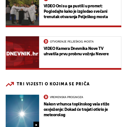
VIDEO Oni su ga pustili u promet:
Pogledajte kako je izgledao svečani
trenutak otvaranja Pelješkog mosta
OTVORENJE PELJEŠKOG MOSTA
VIDEO Kamera Dnevnika Nove TV
uhvatila prvu probnu vožnju Nevere
TRI VIJESTI O KOJIMA SE PRIČA
VREMENSKA PROGNOZA
Nakon vrhunca toplinskog vala stiže
osvježenje: Dokad će trajati otkrio je
meteorolog