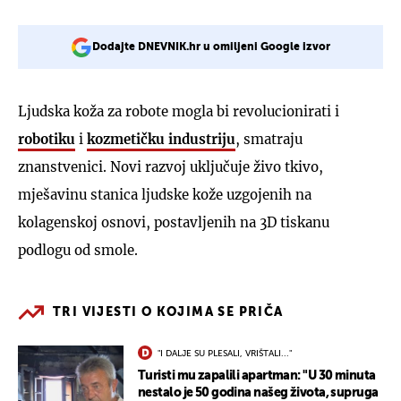
Dodajte DNEVNIK.hr u omiljeni Google izvor
Ljudska koža za robote mogla bi revolucionirati i
robotiku
i
kozmetičku industriju
, smatraju
znanstvenici. Novi razvoj uključuje živo tkivo,
mješavinu stanica ljudske kože uzgojenih na
kolagenskoj osnovi, postavljenih na 3D tiskanu
podlogu od smole.
TRI VIJESTI O KOJIMA SE PRIČA
"I DALJE SU PLESALI, VRIŠTALI..."
Turisti mu zapalili apartman: "U 30 minuta
nestalo je 50 godina našeg života, supruga