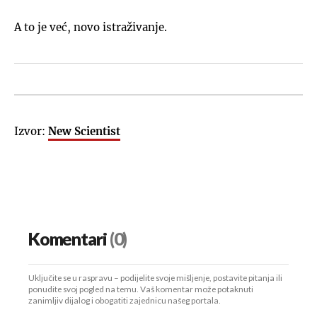
A to je već, novo istraživanje.
Izvor:
New Scientist
Komentari
(0)
Uključite se u raspravu – podijelite svoje mišljenje, postavite pitanja ili
ponudite svoj pogled na temu. Vaš komentar može potaknuti
zanimljiv dijalog i obogatiti zajednicu našeg portala.