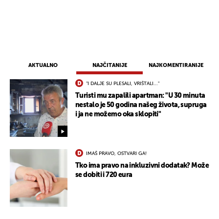
AKTUALNO
NAJČITANIJE
NAJKOMENTIRANIJE
"I DALJE SU PLESALI, VRIŠTALI..."
Turisti mu zapalili apartman: "U 30 minuta
nestalo je 50 godina našeg života, supruga
i ja ne možemo oka sklopiti"
IMAŠ PRAVO, OSTVARI GA!
Tko ima pravo na inkluzivni dodatak? Može
se dobiti i 720 eura