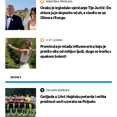
RASKOŠNA PROSLAVA
Ovako je izgledalo vjenčanje Tije Jurčić: Do
oltara ju je dopratio očuh, a slavilo se uz
Olivera i Rozgu
U 27. GODINI
Preminula je mlada influencerica koju je
pratilo više od milijun ljudi, dugo se borila s
opakom bolesti
SPORT
ŽALGIRIS RAZBIJEN
Golijada u Litvi: Hajduku petarda i velika
prednost uoči uzvrata na Poljudu