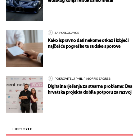
viteškog konja i visok samo metar
ZA POSLODAVCE
Kako ispravno dati nekome otkaz i izbjeći
najčešće pogreške te sudske sporove
POKROVITELJ PHILIP MORRIS ZAGREB
Digitalna rješenja za stvarne probleme: Dva
hrvatska projekta dobila potporu za razvoj
LIFESTYLE