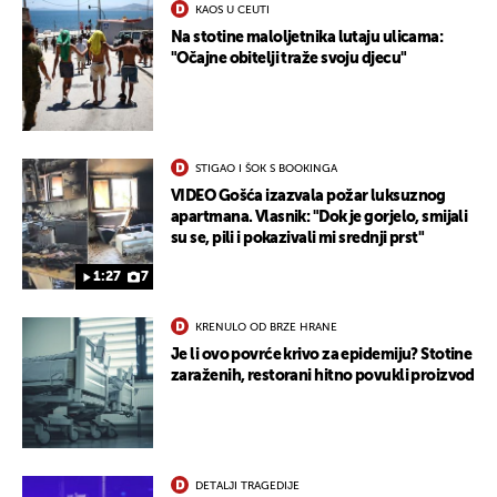
KAOS U CEUTI
Na stotine maloljetnika lutaju ulicama:
"Očajne obitelji traže svoju djecu"
UKLJUČITE NOTIFIKACIJE
STIGAO I ŠOK S BOOKINGA
VIDEO Gošća izazvala požar luksuznog
apartmana. Vlasnik: "Dok je gorjelo, smijali
su se, pili i pokazivali mi srednji prst"
1:27
7
KRENULO OD BRZE HRANE
Je li ovo povrće krivo za epidemiju? Stotine
zaraženih, restorani hitno povukli proizvod
DETALJI TRAGEDIJE