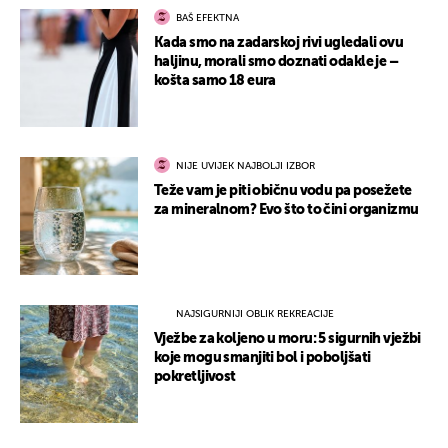
BAŠ EFEKTNA
Kada smo na zadarskoj rivi ugledali ovu
haljinu, morali smo doznati odakle je –
košta samo 18 eura
NIJE UVIJEK NAJBOLJI IZBOR
Teže vam je piti običnu vodu pa posežete
za mineralnom? Evo što to čini organizmu
NAJSIGURNIJI OBLIK REKREACIJE
Vježbe za koljeno u moru: 5 sigurnih vježbi
koje mogu smanjiti bol i poboljšati
pokretljivost