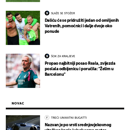
SLAŽE SE STOŽER
Daliću će se pridružiti jedan od omiljenih
Vatrenih, pomoćnici i dalje dvoje oko
ponude
ŠOK ZA KRALJEVE
Propao najbitniji posao Reala, zvijezda
poslala odbijenicu i poručila: "Želim u
Barcelonu"
NOVAC
TREĆI UNIKATNI BUGATTI
Nazvan je po vrsti srednjovjekovnog