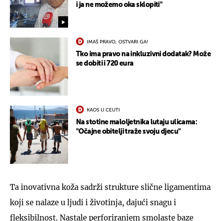
i ja ne možemo oka sklopiti"
IMAŠ PRAVO, OSTVARI GA!
Tko ima pravo na inkluzivni dodatak? Može
se dobiti i 720 eura
KAOS U CEUTI
Na stotine maloljetnika lutaju ulicama:
"Očajne obitelji traže svoju djecu"
Ta inovativna koža sadrži strukture slične ligamentima
koji se nalaze u ljudi i životinja, dajući snagu i
fleksibilnost. Nastale perforiranjem smolaste baze