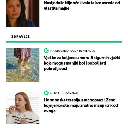
Nasljednik: Nije očekivala takve uvrede od
vlastite majke
ZDRAVLJE
NAJSIGURNIJI OBLIK REKREACIJE
Vježbe za koljeno u moru: 5 sigurnih vježbi
koje mogu smanjiti bol i poboljšati
pokretljivost
NOVO ISTRAŽIVANJE
Hormonska terapija u menopauzi: Žene
koje je koriste imaju znatno manji rizik od
ovoga