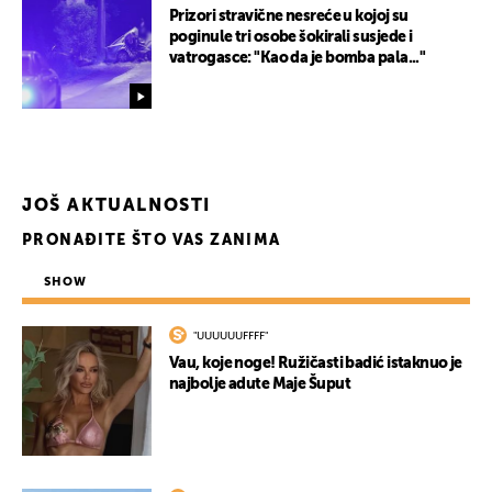
Prizori stravične nesreće u kojoj su
poginule tri osobe šokirali susjede i
vatrogasce: "Kao da je bomba pala..."
JOŠ AKTUALNOSTI
PRONAĐITE ŠTO VAS ZANIMA
SHOW
"UUUUUUFFFF"
Vau, koje noge! Ružičasti badić istaknuo je
najbolje adute Maje Šuput