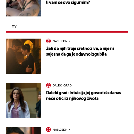
li vam se ovo sigurnim?
TV
NASLJEDNIK
Želi da njih troje sretno žive, a nije ni
svjesna da ga je odavno izgubila
DALEKI GRAD
Daleki grad: Intuicija joj govori da danas
neće otići iz njihovog života
NASLJEDNIK