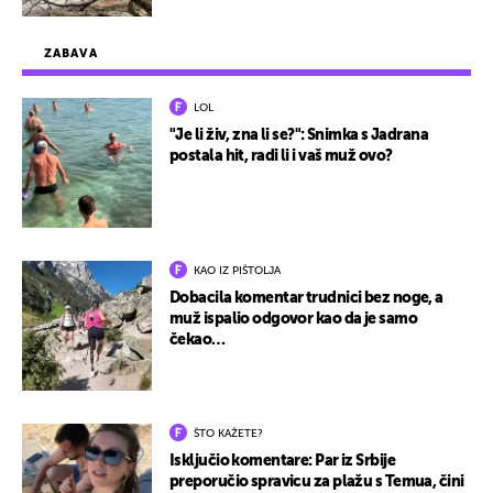
ZABAVA
LOL
"Je li živ, zna li se?": Snimka s Jadrana
postala hit, radi li i vaš muž ovo?
KAO IZ PIŠTOLJA
Dobacila komentar trudnici bez noge, a
muž ispalio odgovor kao da je samo
čekao…
ŠTO KAŽETE?
Isključio komentare: Par iz Srbije
preporučio spravicu za plažu s Temua, čini