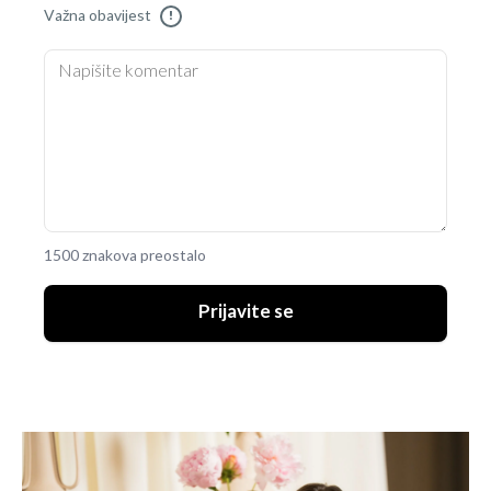
Važna obavijest
!
1500 znakova preostalo
Prijavite se