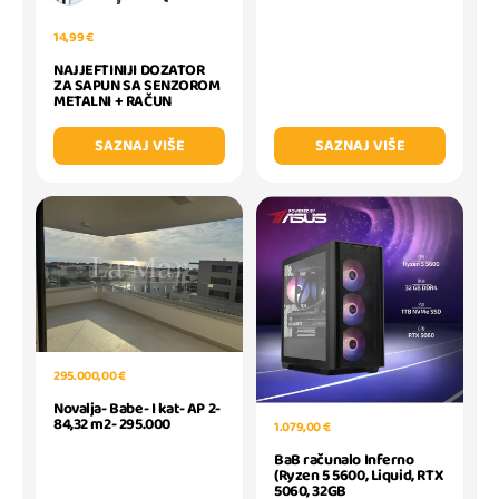
14,99 €
NAJJEFTINIJI DOZATOR
ZA SAPUN SA SENZOROM
METALNI + RAČUN
SAZNAJ VIŠE
SAZNAJ VIŠE
295.000,00 €
Novalja- Babe- I kat- AP 2-
84,32 m2- 295.000
1.079,00 €
BaB računalo Inferno
(Ryzen 5 5600, Liquid, RTX
5060, 32GB