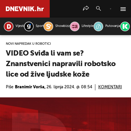
Vijesti
Sport
Showbizz
Lifestyle
Putovanja
PRETRAŽITE VIJESTI
NOVI NAPREDAK U ROBOTICI
VIDEO Sviđa li vam se?
Znanstvenici napravili robotsko
lice od žive ljudske kože
Piše
Branimir Vorša,
26. lipnja 2024. @ 08:54
KOMENTARI