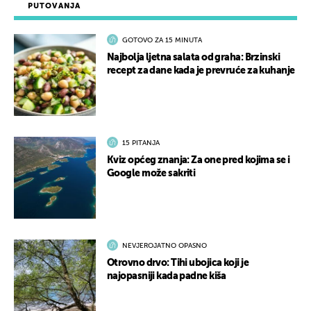
PUTOVANJA
GOTOVO ZA 15 MINUTA
Najbolja ljetna salata od graha: Brzinski
recept za dane kada je prevruće za kuhanje
15 PITANJA
Kviz općeg znanja: Za one pred kojima se i
Google može sakriti
NEVJEROJATNO OPASNO
Otrovno drvo: Tihi ubojica koji je
najopasniji kada padne kiša