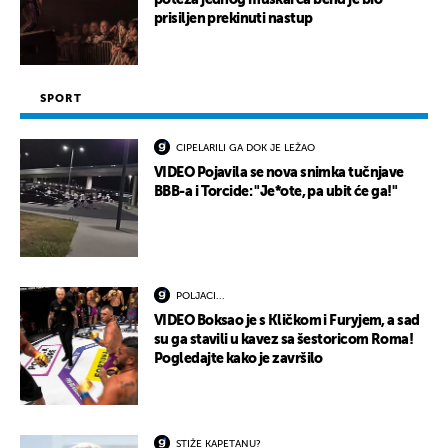
prisiljen prekinuti nastup
SPORT
CIPELARILI GA DOK JE LEŽAO
VIDEO Pojavila se nova snimka tučnjave
BBB-a i Torcide: "Je*ote, pa ubit će ga!"
POLJACI...
VIDEO Boksao je s Kličkom i Furyjem, a sad
su ga stavili u kavez sa šestoricom Roma!
Pogledajte kako je završilo
STIŽE KAPETANU?