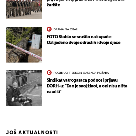
žarište
DRAMA NA OBALI
FOTO Stablo se srušilo na kupače:
Ozlijeđeno dvoje odraslih i dvoje djece
POGINUO TIJEKOM GAŠENJA POŽARA
Sindikat vatrogasaca podnosi prijavu
DORH-u: "Dao je svoj život, a oni nisu ništa
naučili"
JOŠ AKTUALNOSTI