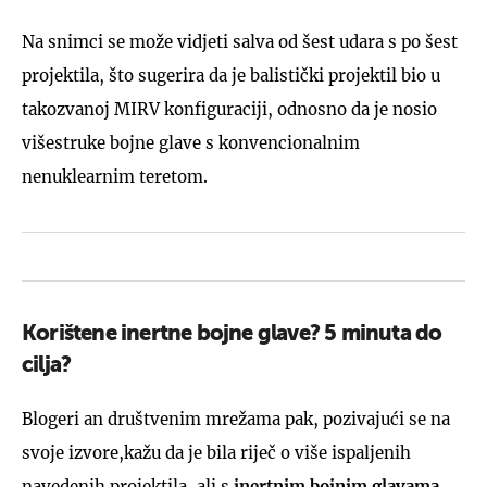
Na snimci se može vidjeti salva od šest udara s po šest
projektila, što sugerira da je balistički projektil bio u
takozvanoj MIRV konfiguraciji, odnosno da je nosio
višestruke bojne glave s konvencionalnim
nenuklearnim teretom.
Korištene inertne bojne glave? 5 minuta do
cilja?
Blogeri an društvenim mrežama pak, pozivajući se na
svoje izvore,kažu da je bila riječ o više ispaljenih
navedenih projektila, ali s
inertnim bojnim glavama
,