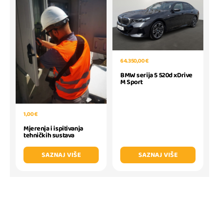
64.350,00 €
BMW serija 5 520d xDrive
M Sport
1,00 €
Mjerenja i ispitivanja
tehničkih sustava
SAZNAJ VIŠE
SAZNAJ VIŠE