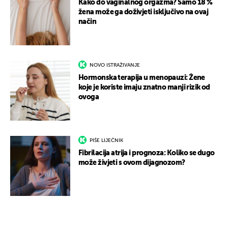
Kako do vaginalnog orgazma? Samo 18 %
žena može ga doživjeti isključivo na ovaj
način
NOVO ISTRAŽIVANJE
Hormonska terapija u menopauzi: Žene
koje je koriste imaju znatno manji rizik od
ovoga
PIŠE LIJEČNIK
Fibrilacija atrija i prognoza: Koliko se dugo
može živjeti s ovom dijagnozom?