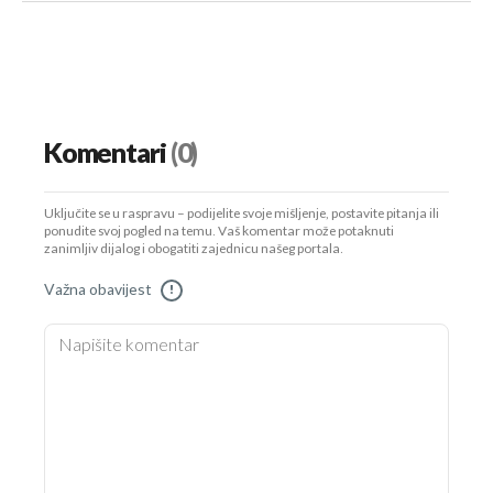
Komentari
(0)
Uključite se u raspravu – podijelite svoje mišljenje, postavite pitanja ili
ponudite svoj pogled na temu. Vaš komentar može potaknuti
zanimljiv dijalog i obogatiti zajednicu našeg portala.
Važna obavijest
!