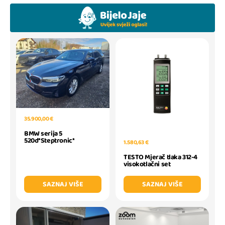
35.900,00 €
BMW serija 5
520d*Steptronic*
1.580,63 €
TESTO Mjerač tlaka 312-4
visokotlačni set
SAZNAJ VIŠE
SAZNAJ VIŠE