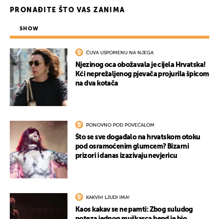
UKLJUČITE NOTIFIKACIJE
PRONAĐITE ŠTO VAS ZANIMA
SHOW
ČUVA USPOMENU NA NJEGA
Njezinog oca obožavala je cijela Hrvatska!
Kći neprežaljenog pjevača projurila špicom
na dva kotača
PONOVNO POD POVEĆALOM
Što se sve događalo na hrvatskom otoku
pod osramoćenim glumcem? Bizarni
prizori i danas izazivaju nevjericu
KAKVIH LJUDI IMA!
Kaos kakav se ne pamti: Zbog suludog
poteza jednog muškarca bend je bio