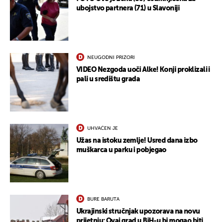
ubojstvo partnera (71) u Slavoniji
NEUGODNI PRIZORI
VIDEO Nezgoda uoči Alke! Konji proklizali i
pali u središtu grada
UHVAĆEN JE
Užas na istoku zemlje! Usred dana izbo
muškarca u parku i pobjegao
BURE BARUTA
Ukrajinski stručnjak upozorava na novu
prijetnju: Ovaj grad u BiH-u bi mogao biti