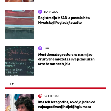
ZANIMLJIVO
Registracija iz SAD-a postala hit u
Hrvatskoj! Pogledajte zašto
UPS!
Meni domaćeg restorana nasmijao
društvene mreže! Za sve je zaslužan
urnebesan naziv jela
TV
DALEKI GRAD
Ima tek šest godina, a već je jedan od
najnagrađivanijih dječjih glumaca