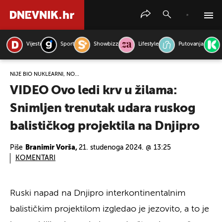
Vijesti
Sport
Showbizz
Lifestyle
Putovanja
PRETRAŽITE VIJESTI
NIJE BIO NUKLEARNI, NO...
VIDEO Ovo ledi krv u žilama:
Snimljen trenutak udara ruskog
balističkog projektila na Dnjipro
Piše
Branimir Vorša,
21. studenoga 2024. @ 13:25
KOMENTARI
Ruski napad na Dnjipro interkontinentalnim
balističkim projektilom izgledao je jezovito, a to je