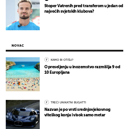
Stoper Vatrenih pred transferom u jedan od
najvećih svjetskih klubova?
NOVAC
KAMO BI OTIŠLI?
O preseljenju u inozemstvo razmišlja 9 od
10 Europljana
TREĆI UNIKATNI BUGATTI
Nazvan je po vrsti srednjovjekovnog
viteškog konja i visok samo metar