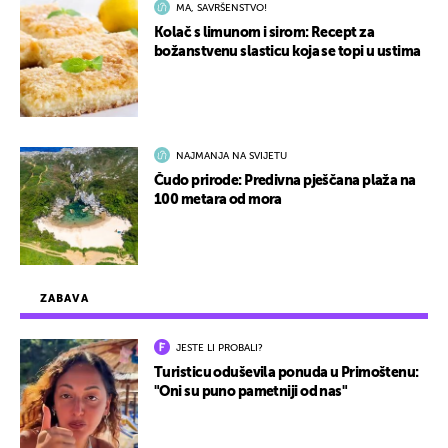
MA, SAVRŠENSTVO!
Kolač s limunom i sirom: Recept za
božanstvenu slasticu koja se topi u ustima
NAJMANJA NA SVIJETU
Čudo prirode: Predivna pješčana plaža na
100 metara od mora
ZABAVA
JESTE LI PROBALI?
Turisticu oduševila ponuda u Primoštenu:
"Oni su puno pametniji od nas"