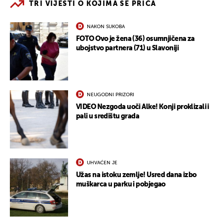
TRI VIJESTI O KOJIMA SE PRIČA
NAKON SUKOBA
FOTO Ovo je žena (36) osumnjičena za
ubojstvo partnera (71) u Slavoniji
NEUGODNI PRIZORI
VIDEO Nezgoda uoči Alke! Konji proklizali i
pali u središtu grada
UHVAĆEN JE
Užas na istoku zemlje! Usred dana izbo
muškarca u parku i pobjegao