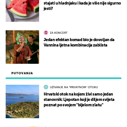
stajati u hladnjaku i kada je više nije sigurno
jesti?
ZA KONCERT
Jedan efektan komad bio je dovoljan da
Vannina ljetna kombinacija zablista
PUTOVANJA
UŽIVANJE NA "PRIVATNOM" OTOKU
Hrvatski otok na kojem živi samo jedan
stanovnik: Ljepotan koji je diljem svijeta
poznat po svojem "bijelom zlatu"