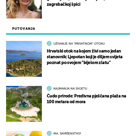
zagrebačkoj špici
PUTOVANJA
UŽIVANJE NA "PRIVATNOM" OTOKU
Hrvatski otok na kojem živi samo jedan
stanovnik: Ljepotan koji je diljem svijeta
poznat po svojem "bijelom zlatu"
NAJMANJA NA SVIJETU
Čudo prirode: Predivna pješčana plaža na
100 metara od mora
MA, SAVRŠENSTVO!