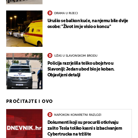
DRAMA U RIJECI
Urušio se balkon kuće, na njemu bile dvije
osobe: "Život im je visio o koncu"
UŽAS U SLAVONSKOM BRODU
Policija razrješila teško ubojstvo u
Slavoniji: Jedan ubod bio je koban.
Objavljeni detalji
PROČITAJTE I OVO
NAPOKON KONKRETNI RAZLOZI
Dokumenti koji su procurili otkrivaju
zašto Tesla toliko kasni s izbacivanjem
Cybertrucka na tržište