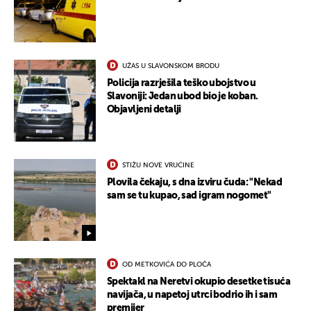
UŽAS U SLAVONSKOM BRODU
Policija razrješila teško ubojstvo u
UKLJUČITE NOTIFIKACIJE
Slavoniji: Jedan ubod bio je koban.
Objavljeni detalji
STIŽU NOVE VRUĆINE
Plovila čekaju, s dna izviru čuda: "Nekad
sam se tu kupao, sad igram nogomet"
OD METKOVIĆA DO PLOČA
Spektakl na Neretvi okupio desetke tisuća
navijača, u napetoj utrci bodrio ih i sam
premijer