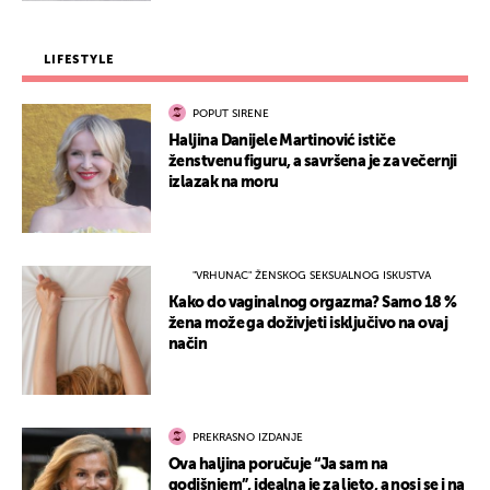
LIFESTYLE
POPUT SIRENE
Haljina Danijele Martinović ističe
ženstvenu figuru, a savršena je za večernji
izlazak na moru
"VRHUNAC" ŽENSKOG SEKSUALNOG ISKUSTVA
Kako do vaginalnog orgazma? Samo 18 %
žena može ga doživjeti isključivo na ovaj
način
PREKRASNO IZDANJE
Ova haljina poručuje “Ja sam na
godišnjem”, idealna je za ljeto, a nosi se i na