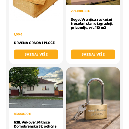
299.000,00 €
Seget Vranjica, raskošni
trosobni stan u izgradnji,
prizemlje, vrt, 110 m2
1,00 €
DRVENA GRAĐA I PLOČE
SAZNAJ VIŠE
SAZNAJ VIŠE
83.000,00 €
638. Vukovar, Mitnica
Domobranska 32, odlična