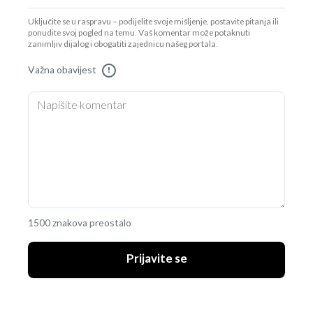
Uključite se u raspravu – podijelite svoje mišljenje, postavite pitanja ili
ponudite svoj pogled na temu. Vaš komentar može potaknuti
zanimljiv dijalog i obogatiti zajednicu našeg portala.
Važna obavijest
!
1500 znakova preostalo
Prijavite se