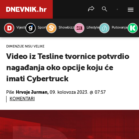
Vijesti
Sport
Showbizz
Lifestyle
Putovanja
PRETRAŽITE VIJESTI
DIMENZIJE NISU VELIKE
Video iz Tesline tvornice potvrdio
nagađanja oko opcije koju će
imati Cybertruck
Piše
Hrvoje Jurman,
09. kolovoza 2023. @ 07:57
KOMENTARI