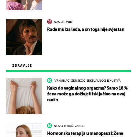
NASLJEDNIK
Rade mu iza leđa, a on toga nije svjestan
ZDRAVLJE
"VRHUNAC" ŽENSKOG SEKSUALNOG ISKUSTVA
Kako do vaginalnog orgazma? Samo 18 %
žena može ga doživjeti isključivo na ovaj
način
NOVO ISTRAŽIVANJE
Hormonska terapija u menopauzi: Žene