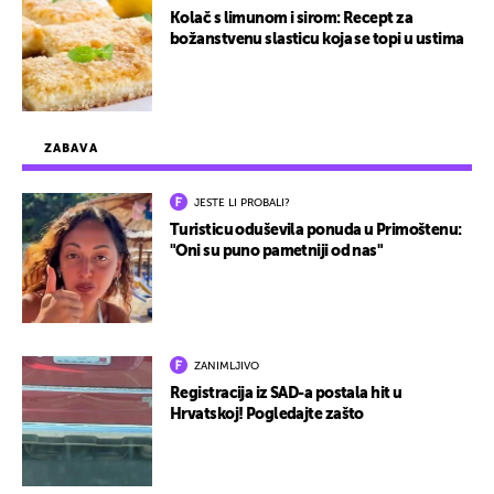
Kolač s limunom i sirom: Recept za
božanstvenu slasticu koja se topi u ustima
ZABAVA
JESTE LI PROBALI?
Turisticu oduševila ponuda u Primoštenu:
"Oni su puno pametniji od nas"
ZANIMLJIVO
Registracija iz SAD-a postala hit u
Hrvatskoj! Pogledajte zašto