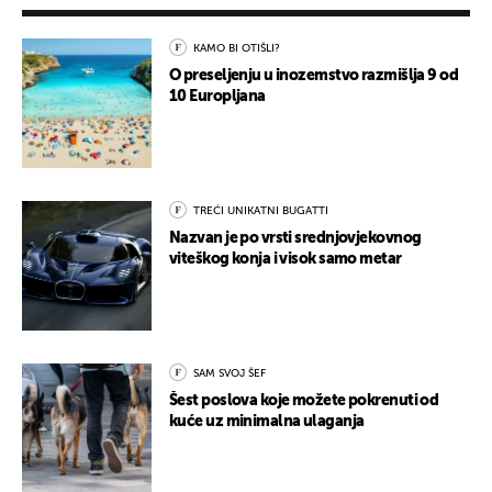
KAMO BI OTIŠLI?
O preseljenju u inozemstvo razmišlja 9 od
10 Europljana
TREĆI UNIKATNI BUGATTI
Nazvan je po vrsti srednjovjekovnog
viteškog konja i visok samo metar
SAM SVOJ ŠEF
Šest poslova koje možete pokrenuti od
kuće uz minimalna ulaganja