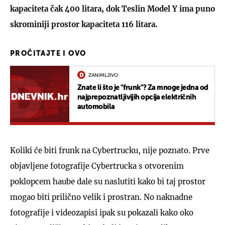
kapaciteta čak 400 litara, dok Teslin Model Y ima puno
skrominiji prostor kapaciteta 116 litara.
PROČITAJTE I OVO
ZANIMLJIVO
Znate li što je "frunk"? Za mnoge jedna od
najprepoznatljivijih opcija električnih
automobila
Koliki će biti frunk na Cybertrucku, nije poznato. Prve
objavljene fotografije Cybertrucka s otvorenim
poklopcem haube dale su naslutiti kako bi taj prostor
mogao biti prilično velik i prostran. No naknadne
fotografije i videozapisi ipak su pokazali kako oko