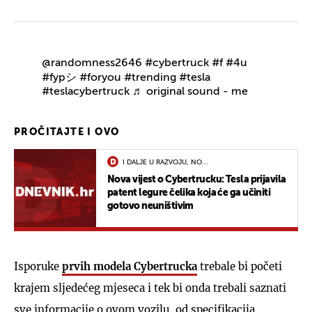
@randomness2646
#cybertruck
#f
#4u
#fypシ
#foryou
#trending
#tesla
#teslacybertruck
♬ original sound - me
PROČITAJTE I OVO
I DALJE U RAZVOJU, NO...
Nova vijest o Cybertrucku: Tesla prijavila
patent legure čelika koja će ga učiniti
gotovo neuništivim
Isporuke
prvih modela Cybertrucka
trebale bi početi
krajem sljedećeg mjeseca i tek bi onda trebali saznati
sve informacije o ovom vozilu, od specifikacija,