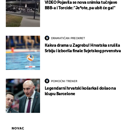
VIDEO Pojavila se nova snimka tučnjave
BBB-a i Torcide: "Je*ote, pa ubit će ga!"
DRAMATIČAN PREOKRET
Kakva drama u Zagrebu! Hrvatska srušila
Srbiju i izborila finale Svjetskog prvenstva
POMOĆNI TRENER
Legendarni hrvatski košarkaš došao na
klupu Barcelone
NOVAC