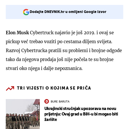
Dodajte DNEVNIK.hr u omiljeni Google izvor
Elon Musk
Cybertruck najavio je još 2019. i ovaj se
pickup već trebao voziti po cestama diljem svijeta.
Razvoj Cybertrucka pratili su problemi i brojne odgode
tako da njegova prodaja još nije počela te su brojne
stvari oko njega i dalje nepoznanica.
TRI VIJESTI O KOJIMA SE PRIČA
BURE BARUTA
Ukrajinski stručnjak upozorava na novu
prijetnju: Ovaj grad u BiH-u bi mogao biti
žarište