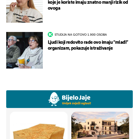
koje je koriste imaju znatno manji rizik od
ovoga
STUDIJA NA GOTOVO 1.900 OSOBA
Ljudi koji redovito rade ovo imaju “mlađi”
organizam, pokazuje istraživanje