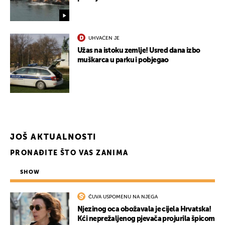
UHVAĆEN JE
Užas na istoku zemlje! Usred dana izbo
muškarca u parku i pobjegao
JOŠ AKTUALNOSTI
PRONAĐITE ŠTO VAS ZANIMA
SHOW
ČUVA USPOMENU NA NJEGA
Njezinog oca obožavala je cijela Hrvatska!
Kći neprežaljenog pjevača projurila špicom