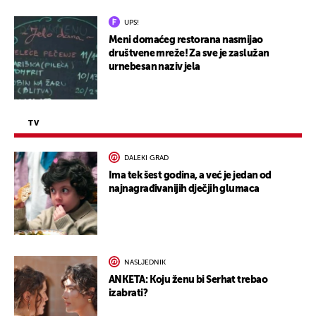
UPS!
Meni domaćeg restorana nasmijao
društvene mreže! Za sve je zaslužan
urnebesan naziv jela
TV
DALEKI GRAD
Ima tek šest godina, a već je jedan od
najnagrađivanijih dječjih glumaca
NASLJEDNIK
ANKETA: Koju ženu bi Serhat trebao
izabrati?