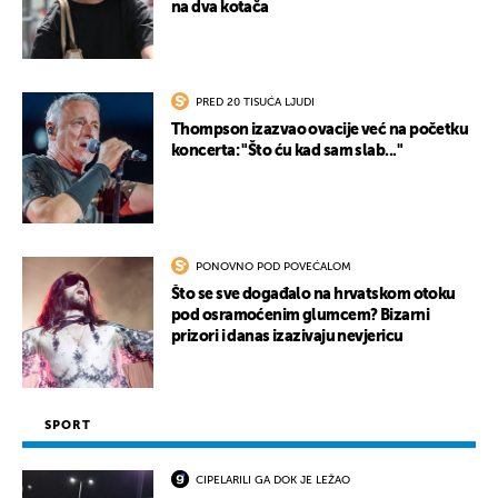
na dva kotača
PRED 20 TISUĆA LJUDI
Thompson izazvao ovacije već na početku
koncerta: "Što ću kad sam slab..."
PONOVNO POD POVEĆALOM
Što se sve događalo na hrvatskom otoku
pod osramoćenim glumcem? Bizarni
prizori i danas izazivaju nevjericu
SPORT
CIPELARILI GA DOK JE LEŽAO