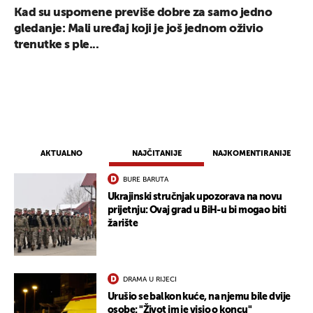
Kad su uspomene previše dobre za samo jedno
gledanje: Mali uređaj koji je još jednom oživio
trenutke s ple...
AKTUALNO
NAJČITANIJE
NAJKOMENTIRANIJE
BURE BARUTA
Ukrajinski stručnjak upozorava na novu
prijetnju: Ovaj grad u BiH-u bi mogao biti
žarište
DRAMA U RIJECI
Urušio se balkon kuće, na njemu bile dvije
osobe: "Život im je visio o koncu"