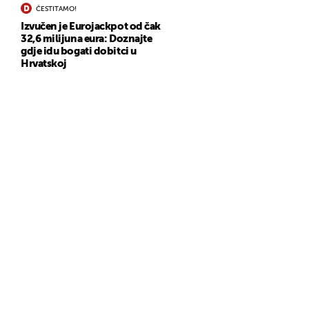
ČESTITAMO!
Izvučen je Eurojackpot od čak
32,6 milijuna eura: Doznajte
gdje idu bogati dobitci u
Hrvatskoj