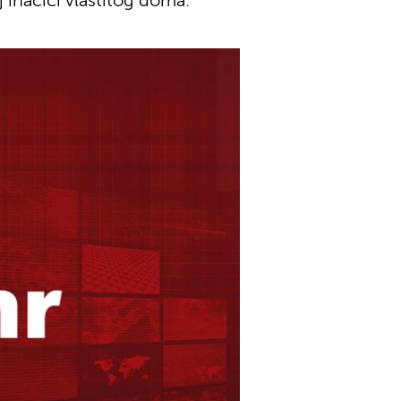
 inačici vlastitog doma.