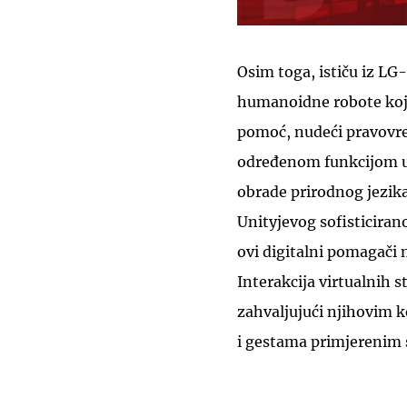
Osim toga, ističu iz LG
humanoidne robote koji
pomoć, nudeći pravovr
određenom funkcijom ur
obrade prirodnog jezika
Unityjevog sofisticiran
ovi digitalni pomagači 
Interakcija virtualnih 
zahvaljujući njihovim k
i gestama primjerenim s