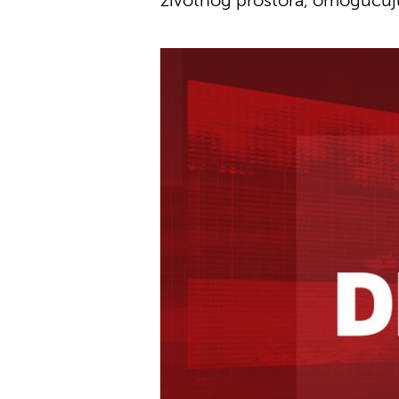
životnog prostora, omogućujuć