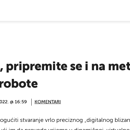
E VIJESTI
 pripremite se i na me
robote
2022. @ 16:59
KOMENTARI
ućiti stvaranje vrlo preciznog „digitalnog bliz