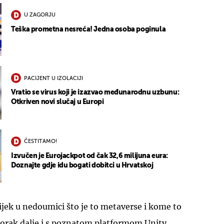
U ZAGORJU
Teška prometna nesreća! Jedna osoba poginula
PACIJENT U IZOLACIJI
Vratio se virus koji je izazvao međunarodnu uzbunu:
Otkriven novi slučaj u Europi
ČESTITAMO!
Izvučen je Eurojackpot od čak 32,6 milijuna eura:
Doznajte gdje idu bogati dobitci u Hrvatskoj
vijek u nedoumici što je to metaverse i kome to
 korak dalje i s poznatom platformom Unity