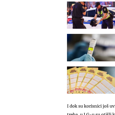
I dok su korisnici još u
treba, u LG-u su otišli