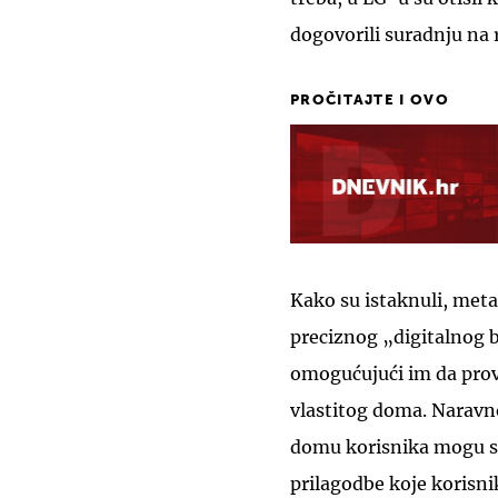
dogovorili suradnju n
PROČITAJTE I OVO
Kako su istaknuli, met
preciznog „digitalnog 
omogućujući im da provo
vlastitog doma. Naravno
domu korisnika mogu s
prilagodbe koje korisni