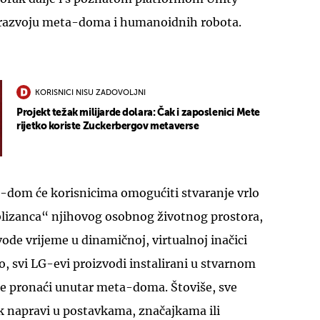
a razvoju meta-doma i humanoidnih robota.
KORISNICI NISU ZADOVOLJNI
Projekt težak milijarde dolara: Čak i zaposlenici Mete
UKLJUČITE NOTIFIKACIJE
rijetko koriste Zuckerbergov metaverse
a-dom će korisnicima omogućiti stvaranje vrlo
blizanca“ njihovog osobnog životnog prostora,
de vrijeme u dinamičnoj, virtualnoj inačici
, svi LG-evi proizvodi instalirani u stvarnom
e pronaći unutar meta-doma. Štoviše, sve
k napravi u postavkama, značajkama ili