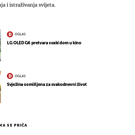
ja i istraživanja svijeta.
OGLAS
LG OLED G6 pretvara svaki dom u kino
OGLAS
Svježina osmišljena za svakodnevni život
IMA SE PRIČA