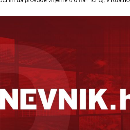
i im da provode vrijeme u dinamičnoj, virtualnoj