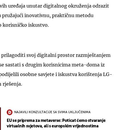
vih uređaja unutar digitalnog okruženja odrazit
u pružajući inovativnu, praktičnu metodu
 korisničko iskustvo.
prilagoditi svoj digitalni prostor razmještanjem
 se sastati s drugim korisnicima meta-doma iz
 podijelili osobne savjete i iskustva korištenja LG-
 rješenja.
NAJAVILI KONZULTACIJE SA SVIMA UKLJUČENIMA
EU se priprema za metaverse: Poticat ćemo stvaranje
virtualnih svjetova, ali s europskim vrijednostima