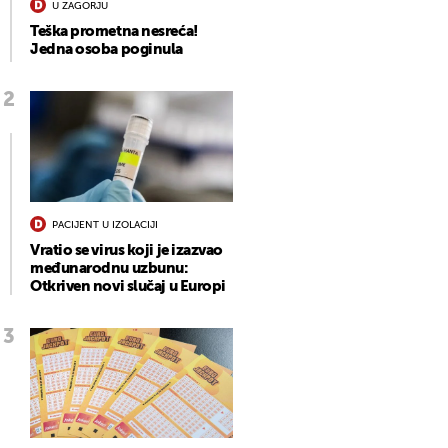
U ZAGORJU
Teška prometna nesreća!
Jedna osoba poginula
PACIJENT U IZOLACIJI
Vratio se virus koji je izazvao
međunarodnu uzbunu:
Otkriven novi slučaj u Europi