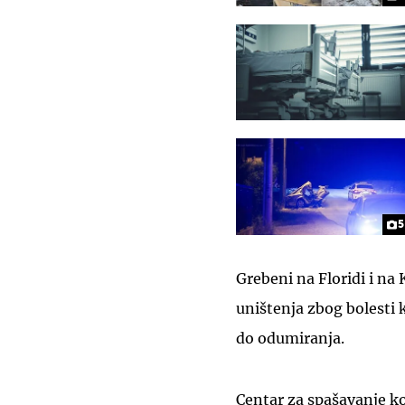
5
Grebeni na Floridi i na
uništenja zbog bolesti k
do odumiranja.
Centar za spašavanje kor