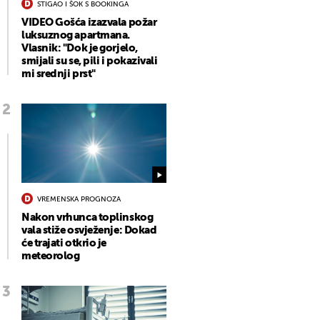
STIGAO I ŠOK S BOOKINGA
VIDEO Gošća izazvala požar
luksuznog apartmana.
Vlasnik: "Dok je gorjelo,
smijali su se, pili i pokazivali
mi srednji prst"
VREMENSKA PROGNOZA
Nakon vrhunca toplinskog
vala stiže osvježenje: Dokad
će trajati otkrio je
meteorolog