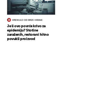
KRENULO OD BRZE HRANE
Je li ovo povrće krivo za
epidemiju? Stotine
zaraženih, restorani hitno
povukli proizvod