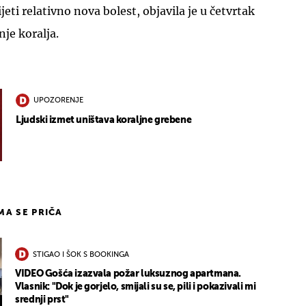
jeti relativno nova bolest, objavila je u četvrtak
nje koralja.
UPOZORENJE
Ljudski izmet uništava koraljne grebene
IMA SE PRIČA
STIGAO I ŠOK S BOOKINGA
VIDEO Gošća izazvala požar luksuznog apartmana.
Vlasnik: "Dok je gorjelo, smijali su se, pili i pokazivali mi
srednji prst"