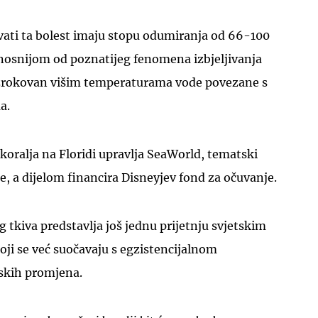
vati ta bolest imaju stopu odumiranja od 66-100
onosnijom od poznatijeg fenomena izbjeljivanja
 uzrokovan višim temperaturama vode povezane s
a.
oralja na Floridi upravlja SeaWorld, tematski
e, a dijelom financira Disneyjev fond za očuvanje.
g tkiva predstavlja još jednu prijetnju svjetskim
ji se već suočavaju s egzistencijalnom
skih promjena.