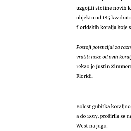
uzgojiti stotine novih k
objektu od 185 kvadrat
floridskih koralja koje
Postoji potencijal za raz
vratiti neke od ovih koralj
rekao je
Justin Zimme
Floridi.
Bolest gubitka koraljnog
a do 2017. proširila se 
West na jugu.