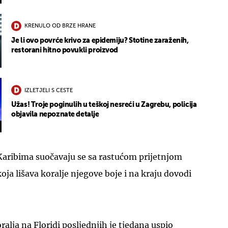
KRENULO OD BRZE HRANE
Je li ovo povrće krivo za epidemiju? Stotine zaraženih,
restorani hitno povukli proizvod
IZLETJELI S CESTE
Užas! Troje poginulih u teškoj nesreći u Zagrebu, policija
objavila nepoznate detalje
 Karibima suočavaju se sa rastućom prijetnjom
oja lišava koralje njegove boje i na kraju dovodi
alja na Floridi posljednjih je tjedana uspio