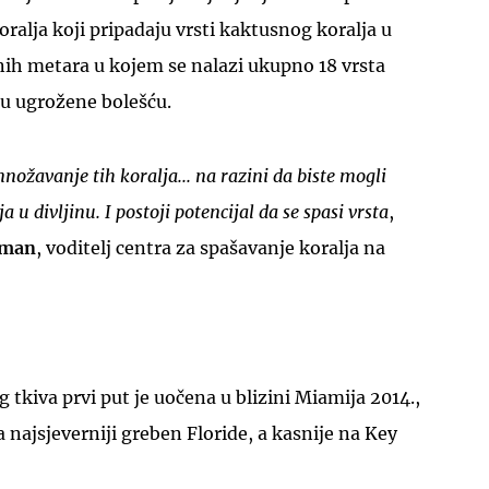
oralja koji pripadaju vrsti kaktusnog koralja u
nih metara u kojem se nalazi ukupno 18 vrsta
 su ugrožene bolešću.
množavanje tih koralja... na razini da biste mogli
UKLJUČITE NOTIFIKACIJE
a u divljinu. I postoji potencijal da se spasi vrsta
,
rman
, voditelj centra za spašavanje koralja na
 tkiva prvi put je uočena u blizini Miamija 2014.,
na najsjeverniji greben Floride, a kasnije na Key