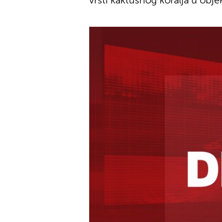
vrsti kaktusnog koralja u obj