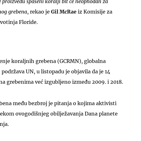
 proizvedu spašeni koralji bit će neophodan za
jnog grebena
, rekao je
Gil McRae
iz Komisije za
ivotinja Floride.
enje koraljnih grebena (GCRMN), globalna
održava UN, u listopadu je objavila da je 14
 na grebenima već izgubljeno između 2009. i 2018.
bena među bezbroj je pitanja o kojima aktivisti
tijekom ovogodišnjeg obilježavanja Dana planete
nja.