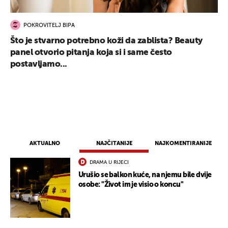
POKROVITELJ BIPA
Što je stvarno potrebno koži da zablista? Beauty
panel otvorio pitanja koja si i same često
postavljamo...
AKTUALNO
NAJČITANIJE
NAJKOMENTIRANIJE
DRAMA U RIJECI
Urušio se balkon kuće, na njemu bile dvije
osobe: "Život im je visio o koncu"