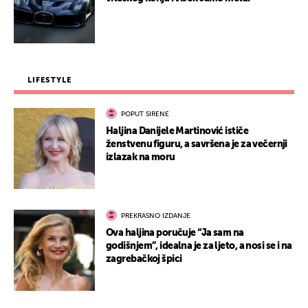
LIFESTYLE
POPUT SIRENE
Haljina Danijele Martinović ističe
ženstvenu figuru, a savršena je za večernji
izlazak na moru
PREKRASNO IZDANJE
Ova haljina poručuje “Ja sam na
godišnjem”, idealna je za ljeto, a nosi se i na
zagrebačkoj špici