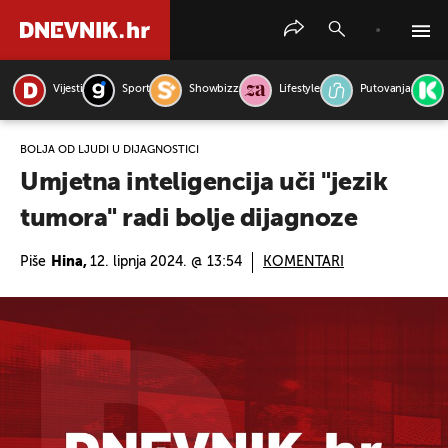
Vijesti
Sport
Showbizz
Lifestyle
Putovanja
PRETRAŽITE VIJESTI
BOLJA OD LJUDI U DIJAGNOSTICI
Umjetna inteligencija uči "jezik
tumora" radi bolje dijagnoze
Piše
Hina,
12. lipnja 2024. @ 13:54
KOMENTARI