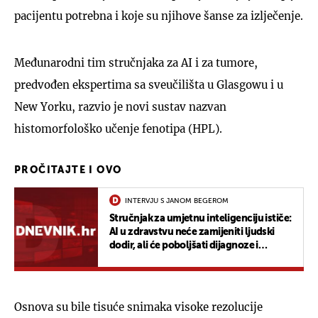
pacijentu potrebna i koje su njihove šanse za izlječenje.
Međunarodni tim stručnjaka za AI i za tumore,
predvođen ekspertima sa sveučilišta u Glasgowu i u
New Yorku, razvio je novi sustav nazvan
histomorfološko učenje fenotipa (HPL).
PROČITAJTE I OVO
INTERVJU S JANOM BEGEROM
Stručnjak za umjetnu inteligenciju ističe:
AI u zdravstvu neće zamijeniti ljudski
dodir, ali će poboljšati dijagnoze i
liječenje
Osnova su bile tisuće snimaka visoke rezolucije