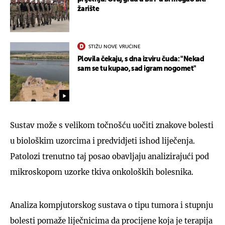
žarište
STIŽU NOVE VRUĆINE
Plovila čekaju, s dna izviru čuda: "Nekad
sam se tu kupao, sad igram nogomet"
Sustav može s velikom točnošću uočiti znakove bolesti
u biološkim uzorcima i predvidjeti ishod liječenja.
Patolozi trenutno taj posao obavljaju analizirajući pod
mikroskopom uzorke tkiva onkoloških bolesnika.
Analiza kompjutorskog sustava o tipu tumora i stupnju
bolesti pomaže liječnicima da procijene koja je terapija