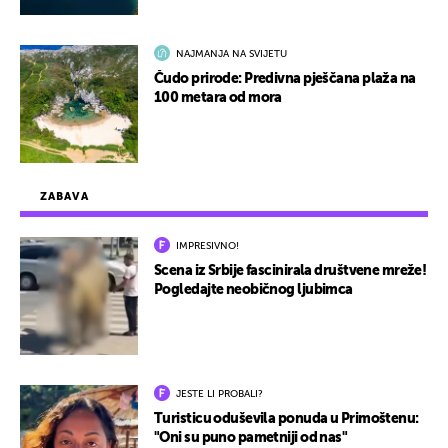
NAJMANJA NA SVIJETU
Čudo prirode: Predivna pješčana plaža na
100 metara od mora
ZABAVA
IMPRESIVNO!
Scena iz Srbije fascinirala društvene mreže!
Pogledajte neobičnog ljubimca
JESTE LI PROBALI?
Turisticu oduševila ponuda u Primoštenu:
"Oni su puno pametniji od nas"