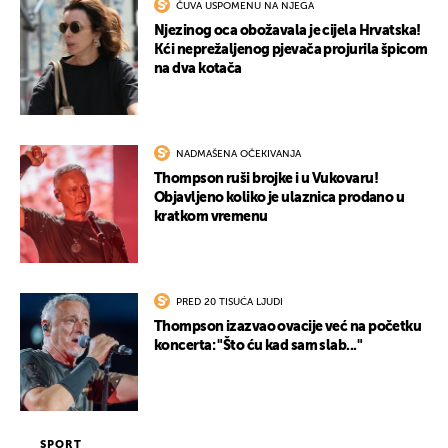
ČUVA USPOMENU NA NJEGA
Njezinog oca obožavala je cijela Hrvatska!
Kći neprežaljenog pjevača projurila špicom
na dva kotača
NADMAŠENA OČEKIVANJA
Thompson ruši brojke i u Vukovaru!
Objavljeno koliko je ulaznica prodano u
kratkom vremenu
PRED 20 TISUĆA LJUDI
Thompson izazvao ovacije već na početku
koncerta: "Što ću kad sam slab..."
SPORT