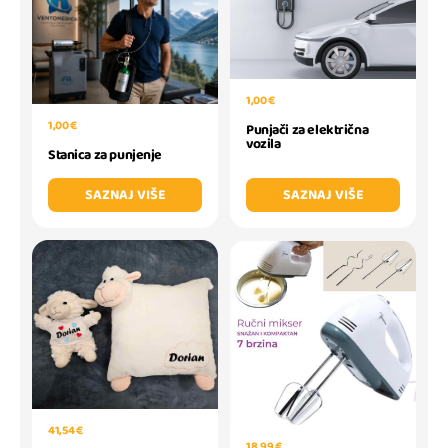
1,00 €
1,00 €
Punjači za električna
vozila
Stanica za punjenje
SAZNAJ VIŠE
SAZNAJ VIŠE
41,54 €
18,99 €