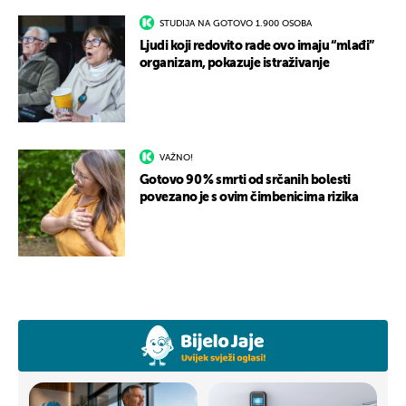
STUDIJA NA GOTOVO 1.900 OSOBA
Ljudi koji redovito rade ovo imaju “mlađi”
organizam, pokazuje istraživanje
VAŽNO!
Gotovo 90 % smrti od srčanih bolesti
povezano je s ovim čimbenicima rizika