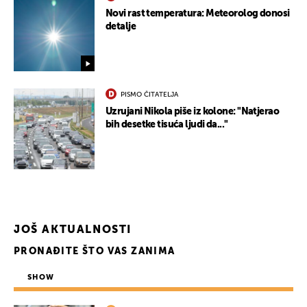
Novi rast temperatura: Meteorolog donosi
detalje
PISMO ČITATELJA
Uzrujani Nikola piše iz kolone: "Natjerao
bih desetke tisuća ljudi da..."
JOŠ AKTUALNOSTI
UKLJUČITE NOTIFIKACIJE
PRONAĐITE ŠTO VAS ZANIMA
SHOW