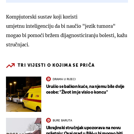
Kompjutorski sustav koji koristi
umjetnu inteligenciju da bi naučio "jezik tumora"
mogao bi pomoći bržem dijagnosticiranju bolesti, kažu
stručnjaci.
TRI VIJESTI O KOJIMA SE PRIČA
DRAMA U RIJECI
Urušio se balkon kuće, na njemu bile dvije
osobe: "Život im je visio o koncu"
BURE BARUTA
Ukrajinski stručnjak upozorava na novu
prijetnju: Ovaj grad u BiH-u bi mogao biti