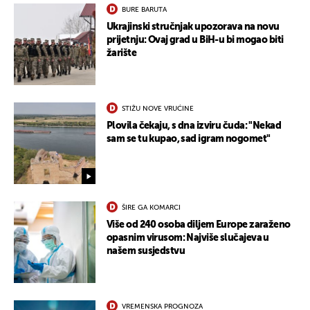
BURE BARUTA
Ukrajinski stručnjak upozorava na novu
prijetnju: Ovaj grad u BiH-u bi mogao biti
žarište
STIŽU NOVE VRUĆINE
Plovila čekaju, s dna izviru čuda: "Nekad
sam se tu kupao, sad igram nogomet"
ŠIRE GA KOMARCI
Više od 240 osoba diljem Europe zaraženo
opasnim virusom: Najviše slučajeva u
našem susjedstvu
VREMENSKA PROGNOZA