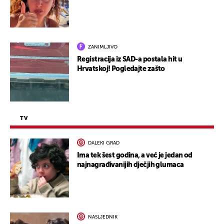
ZANIMLJIVO
Registracija iz SAD-a postala hit u
Hrvatskoj! Pogledajte zašto
TV
DALEKI GRAD
Ima tek šest godina, a već je jedan od
najnagrađivanijih dječjih glumaca
NASLJEDNIK