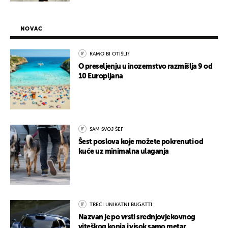
NOVAC
KAMO BI OTIŠLI?
O preseljenju u inozemstvo razmišlja 9 od
10 Europljana
SAM SVOJ ŠEF
Šest poslova koje možete pokrenuti od
kuće uz minimalna ulaganja
TREĆI UNIKATNI BUGATTI
Nazvan je po vrsti srednjovjekovnog
viteškog konja i visok samo metar