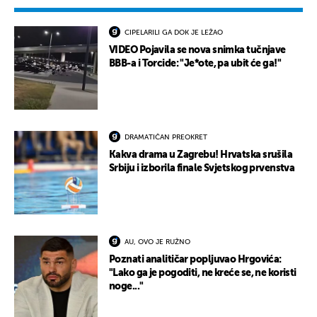
CIPELARILI GA DOK JE LEŽAO
VIDEO Pojavila se nova snimka tučnjave
BBB-a i Torcide: "Je*ote, pa ubit će ga!"
DRAMATIČAN PREOKRET
Kakva drama u Zagrebu! Hrvatska srušila
Srbiju i izborila finale Svjetskog prvenstva
AU, OVO JE RUŽNO
Poznati analitičar popljuvao Hrgovića:
"Lako ga je pogoditi, ne kreće se, ne koristi
noge..."