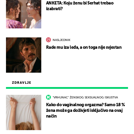
ANKETA: Koju ženu bi Serhat trebao
izabrati?
NASLJEDNIK
Rade mu iza leđa, a on toga nije svjestan
ZDRAVLJE
"VRHUNAC" ŽENSKOG SEKSUALNOG ISKUSTVA
Kako do vaginalnog orgazma? Samo 18 %
žena može ga doživjeti isključivo na ovaj
način