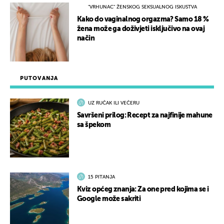
"VRHUNAC" ŽENSKOG SEKSUALNOG ISKUSTVA
Kako do vaginalnog orgazma? Samo 18 %
žena može ga doživjeti isključivo na ovaj
način
PUTOVANJA
UZ RUČAK ILI VEČERU
Savršeni prilog: Recept za najfinije mahune
sa špekom
15 PITANJA
Kviz općeg znanja: Za one pred kojima se i
Google može sakriti