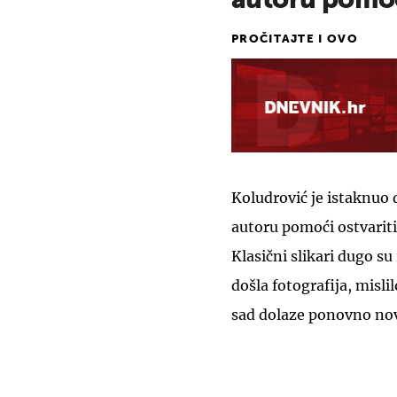
autoru pomoći
PROČITAJTE I OVO
Koludrović je istaknuo 
autoru pomoći ostvarit
Klasični slikari dugo su 
došla fotografija, misli
sad dolaze ponovno nov