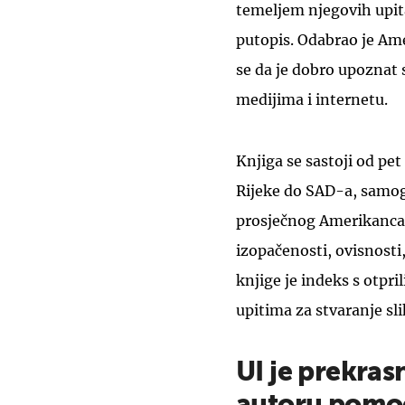
temeljem njegovih upita
putopis. Odabrao je Ame
se da je dobro upoznat 
medijima i internetu.
Knjiga se sastoji od pe
Rijeke do SAD-a, samog
prosječnog Amerikanca, 
izopačenosti, ovisnosti,
knjige je indeks s otpril
upitima za stvaranje slik
UI je prekra