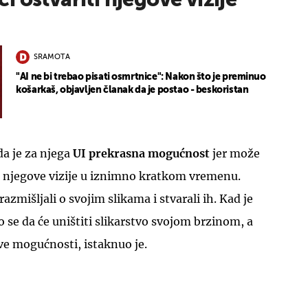
 ostvariti njegove vizije
SRAMOTA
"AI ne bi trebao pisati osmrtnice": Nakon što je preminuo
košarkaš, objavljen članak da je postao - beskoristan
da je za njega
UI prekrasna mogućnost
jer može
i njegove vizije u iznimno kratkom vremenu.
razmišljali o svojim slikama i stvarali ih. Kad je
lo se da će uništiti slikarstvo svojom brzinom, a
e mogućnosti, istaknuo je.