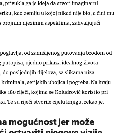
, privukla ga je ideja da stvori imaginarni
riku, kao zemlju u kojoj nikad nije bio, a čini mu
s brojnim njezinim aspektima, zahvaljujući
t poglavlja, od zamišljenog putovanja brodom od
 putopisa, ujedno prikaza idealnog života
do posljednjih dijelova, sa slikama niza
 kriminala, serijskih ubojica i pogreba. Na kraju
ike 180 riječi, kojima se Koludrović koristio pri
a. Te su riječi stvorile cijelu knjigu, rekao je.
sna mogućnost jer može