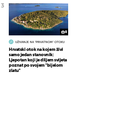
8
UŽIVANJE NA "PRIVATNOM" OTOKU
Hrvatski otok na kojem živi
samo jedan stanovnik:
Ljepotan koji je diljem svijeta
poznat po svojem "bijelom
zlatu"