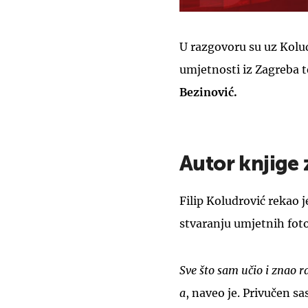
U razgovoru su uz Kolud
umjetnosti iz Zagreba 
Bezinović.
Autor knjige
Filip Koludrović rekao 
stvaranju umjetnih foto
Sve što sam učio i znao 
a
, naveo je. Privučen s