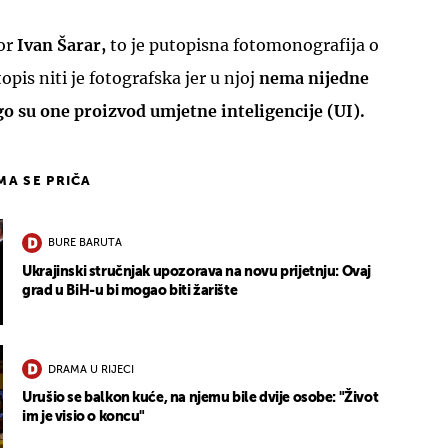
or
Ivan Šarar,
to je putopisna fotomonografija o
opis niti je fotografska jer u njoj
nema nijedne
go su one proizvod umjetne inteligencije (UI).
IMA SE PRIČA
BURE BARUTA
Ukrajinski stručnjak upozorava na novu prijetnju: Ovaj
grad u BiH-u bi mogao biti žarište
DRAMA U RIJECI
Urušio se balkon kuće, na njemu bile dvije osobe: "Život
im je visio o koncu"