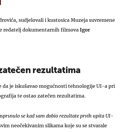
rovića, sudjelovali i kustosica Muzeja suvremene
te redatelj dokumentarnih filmova
Igor
UKLJUČITE NOTIFIKACIJE
 zatečen rezultatima
je da je iskušavao mogućnosti tehnologije UI-a pri
grafija te ostao zatečen rezultatima.
rasprsnulo
se
kad sam dobio rezultate prvih upita UI-
asvim neočekivanim slikama koje su se stvarale