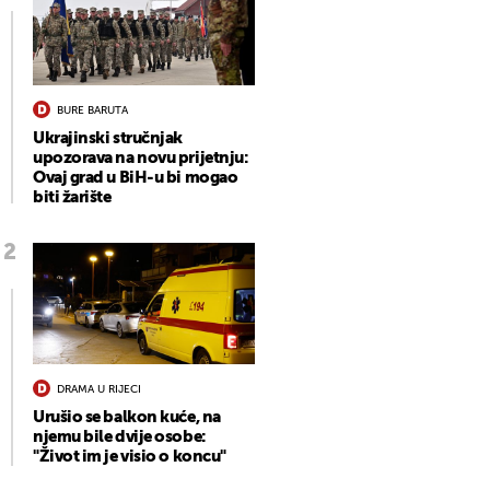
BURE BARUTA
Ukrajinski stručnjak
upozorava na novu prijetnju:
Ovaj grad u BiH-u bi mogao
biti žarište
DRAMA U RIJECI
Urušio se balkon kuće, na
njemu bile dvije osobe:
"Život im je visio o koncu"