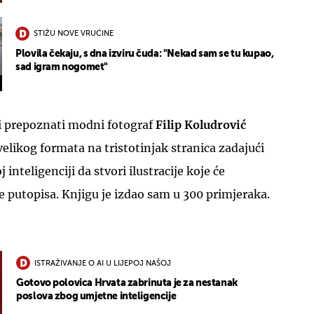
STIŽU NOVE VRUĆINE
Plovila čekaju, s dna izviru čuda: "Nekad sam se tu kupao,
sad igram nogomet"
 prepoznati modni fotograf
Filip Koludrović
velikog formata na tristotinjak stranica zadajući
inteligenciji da stvori ilustracije koje će
je putopisa. Knjigu je izdao sam u 300 primjeraka.
ISTRAŽIVANJE O AI U LIJEPOJ NAŠOJ
Gotovo polovica Hrvata zabrinuta je za nestanak
poslova zbog umjetne inteligencije