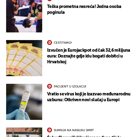
Teška prometna nesreća! Jedna osoba
poginula
ČESTITAMO!
Izvučen je Eurojackpot od čak 32,6 milijuna
eura: Doznajte gdje idu bogati dobitci u
Hrvatskoj
PACIJENT U IZOLACIJI
UKLJUČITE NOTIFIKACIJE
Vratio se virus koji je izazvao međunarodnu
uzbunu: Otkriven novi slučaj u Europi
SUMNJA NA NASILNU SMRT