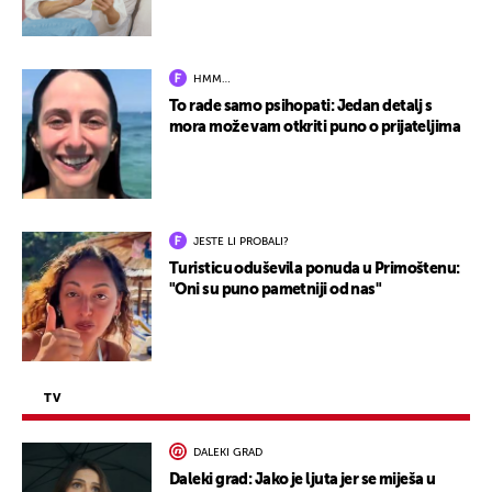
HMM…
To rade samo psihopati: Jedan detalj s
mora može vam otkriti puno o prijateljima
JESTE LI PROBALI?
Turisticu oduševila ponuda u Primoštenu:
"Oni su puno pametniji od nas"
TV
DALEKI GRAD
Daleki grad: Jako je ljuta jer se miješa u