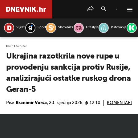
Vijesti
Sport
Showbizz
Lifestyle
Putovanja
PRETRAŽITE VIJESTI
NIJE DOBRO
Ukrajina razotkrila nove rupe u
provođenju sankcija protiv Rusije,
analizirajući ostatke ruskog drona
Geran-5
Piše
Branimir Vorša,
20. siječnja 2026. @ 12:10
KOMENTARI