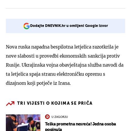
Dodajte DNEVNIK.hr u omiljeni Google izvor
Nova ruska napadna bespilotna letjelica razotkrila je
nove slabosti u provedbi ekonomskih sankcija protiv
Rusije. Ukrajinska vojna obavještajna služba navodi da
ta letjelica spaja stranu elektroničku opremu s
dizajnom koji potječe iz Irana.
TRI VIJESTI O KOJIMA SE PRIČA
U ZAGORJU
Teška prometna nesreća! Jedna osoba
poginula