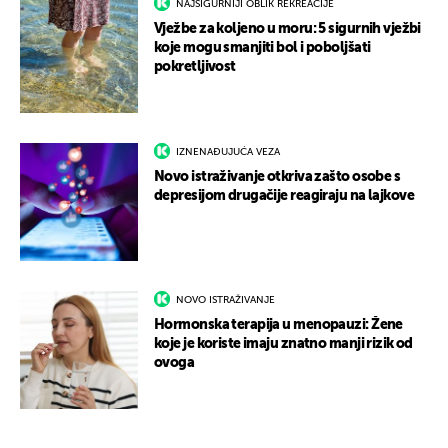
NAJSIGURNIJI OBLIK REKREACIJE
Vježbe za koljeno u moru: 5 sigurnih vježbi
koje mogu smanjiti bol i poboljšati
pokretljivost
IZNENAĐUJUĆA VEZA
Novo istraživanje otkriva zašto osobe s
depresijom drugačije reagiraju na lajkove
NOVO ISTRAŽIVANJE
Hormonska terapija u menopauzi: Žene
koje je koriste imaju znatno manji rizik od
ovoga