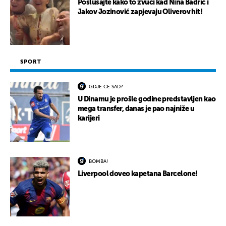
Poslušajte kako to zvuči kad Nina Badrić i
Jakov Jozinović zapjevaju Oliverov hit!
SPORT
GDJE ĆE SAD?
U Dinamu je prošle godine predstavljen kao
mega transfer, danas je pao najniže u
karijeri
BOMBA!
Liverpool doveo kapetana Barcelone!