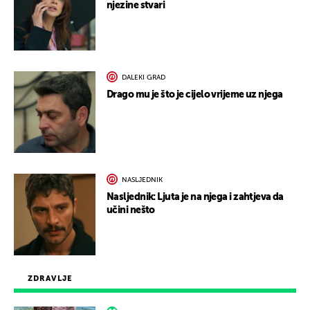
njezine stvari
DALEKI GRAD
Drago mu je što je cijelo vrijeme uz njega
NASLJEDNIK
Nasljednik: Ljuta je na njega i zahtjeva da
učini nešto
ZDRAVLJE