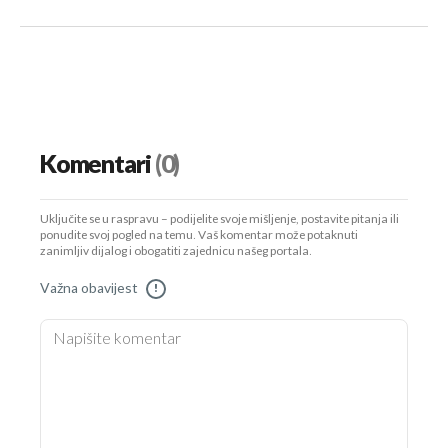
Komentari
(0)
Uključite se u raspravu – podijelite svoje mišljenje, postavite pitanja ili
ponudite svoj pogled na temu. Vaš komentar može potaknuti
zanimljiv dijalog i obogatiti zajednicu našeg portala.
Važna obavijest
!