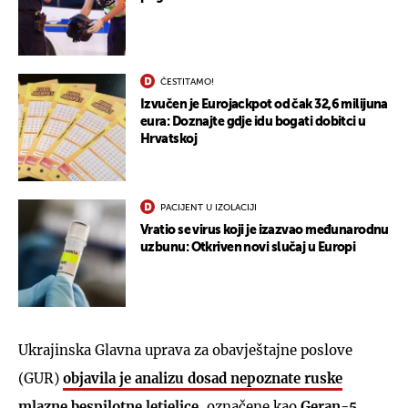
ČESTITAMO!
Izvučen je Eurojackpot od čak 32,6 milijuna
eura: Doznajte gdje idu bogati dobitci u
Hrvatskoj
PACIJENT U IZOLACIJI
Vratio se virus koji je izazvao međunarodnu
uzbunu: Otkriven novi slučaj u Europi
Ukrajinska Glavna uprava za obavještajne poslove
(GUR)
objavila je analizu dosad nepoznate ruske
mlazne bespilotne letjelice
, označene kao
Geran-5
,