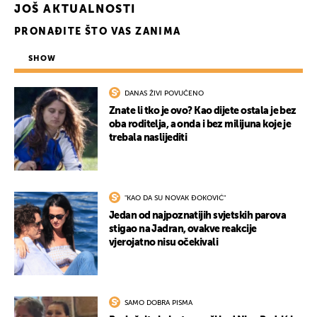
JOŠ AKTUALNOSTI
PRONAĐITE ŠTO VAS ZANIMA
SHOW
DANAS ŽIVI POVUČENO
Znate li tko je ovo? Kao dijete ostala je bez
oba roditelja, a onda i bez milijuna koje je
trebala naslijediti
"KAO DA SU NOVAK ĐOKOVIĆ"
Jedan od najpoznatijih svjetskih parova
stigao na Jadran, ovakve reakcije
vjerojatno nisu očekivali
SAMO DOBRA PISMA