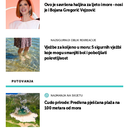
Ovo je savršena haljina za ljeto i more - nosi
je i Bojana Gregorić Vejzović
NAJSIGURNIJI OBLIK REKREACIJE
Vježbe za koljeno u moru: 5 sigurnih vježbi
koje mogu smanjiti bol i poboljšati
pokretljivost
PUTOVANJA
NAJMANJA NA SVIJETU
Čudo prirode: Predivna pješčana plaža na
100 metara od mora