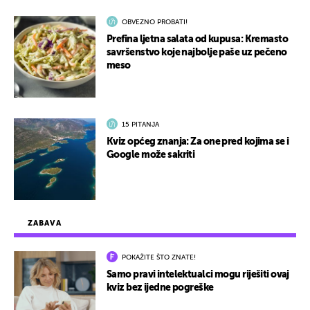
OBVEZNO PROBATI!
Prefina ljetna salata od kupusa: Kremasto
savršenstvo koje najbolje paše uz pečeno
meso
15 PITANJA
Kviz općeg znanja: Za one pred kojima se i
Google može sakriti
ZABAVA
POKAŽITE ŠTO ZNATE!
Samo pravi intelektualci mogu riješiti ovaj
kviz bez ijedne pogreške