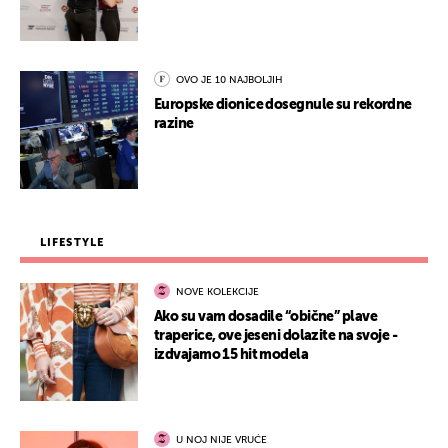
OVO JE 10 NAJBOLJIH
Europske dionice dosegnule su rekordne
razine
LIFESTYLE
NOVE KOLEKCIJE
Ako su vam dosadile “obične” plave
traperice, ove jeseni dolazite na svoje -
izdvajamo 15 hit modela
U NOJ NIJE VRUĆE