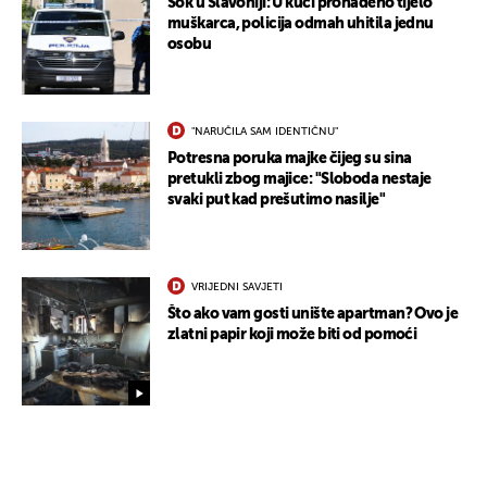
Šok u Slavoniji: U kući pronađeno tijelo
muškarca, policija odmah uhitila jednu
osobu
"NARUČILA SAM IDENTIČNU"
Potresna poruka majke čijeg su sina
pretukli zbog majice: "Sloboda nestaje
svaki put kad prešutimo nasilje"
VRIJEDNI SAVJETI
Što ako vam gosti unište apartman? Ovo je
zlatni papir koji može biti od pomoći