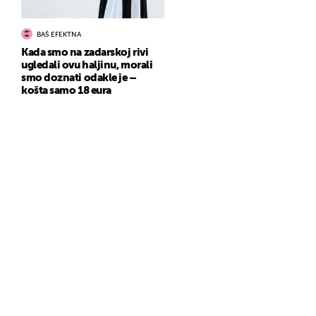
BAŠ EFEKTNA
Kada smo na zadarskoj rivi
ugledali ovu haljinu, morali
smo doznati odakle je –
košta samo 18 eura