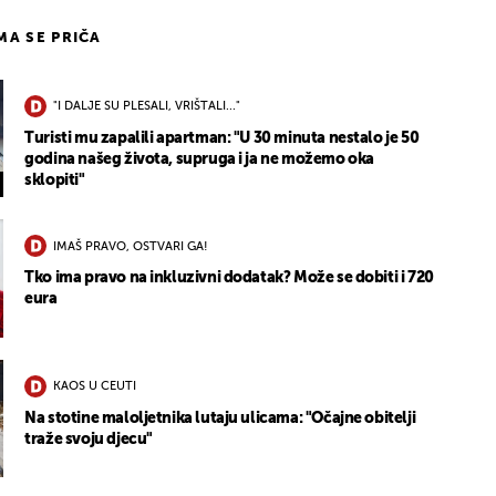
IMA SE PRIČA
"I DALJE SU PLESALI, VRIŠTALI..."
Turisti mu zapalili apartman: "U 30 minuta nestalo je 50
godina našeg života, supruga i ja ne možemo oka
sklopiti"
IMAŠ PRAVO, OSTVARI GA!
Tko ima pravo na inkluzivni dodatak? Može se dobiti i 720
eura
KAOS U CEUTI
Na stotine maloljetnika lutaju ulicama: "Očajne obitelji
traže svoju djecu"