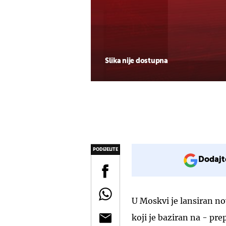
Slika nije dostupna
PODIJELITE
Dodajt
U Moskvi je lansiran no
koji je baziran na - pr