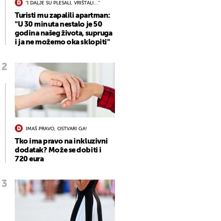
"I DALJE SU PLESALI, VRIŠTALI..."
Turisti mu zapalili apartman:
"U 30 minuta nestalo je 50
godina našeg života, supruga
i ja ne možemo oka sklopiti"
IMAŠ PRAVO, OSTVARI GA!
Tko ima pravo na inkluzivni
dodatak? Može se dobiti i
720 eura