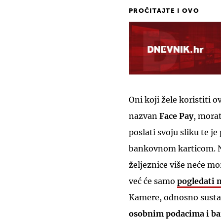
PROČITAJTE I OVO
Oni koji žele koristiti
nazvan
Face Pay
, mora
poslati svoju sliku te j
bankovnom karticom. N
željeznice više neće mor
već će samo
pogledati 
Kamere, odnosno sustav
osobnim podacima i ban