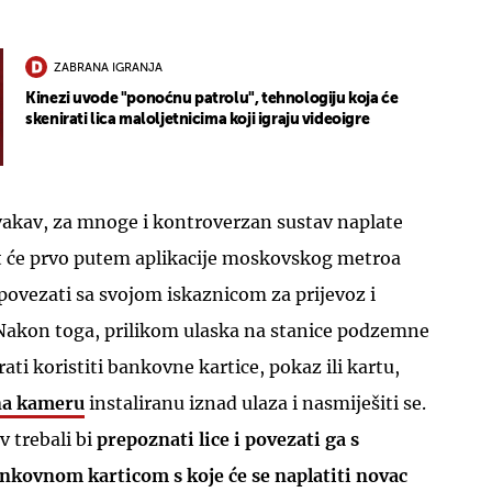
ZABRANA IGRANJA
Kinezi uvode "ponoćnu patrolu", tehnologiju koja će
skenirati lica maloljetnicima koji igraju videoigre
UKLJUČITE NOTIFIKACIJE
 ovakav, za mnoge i kontroverzan sustav naplate
t će prvo putem aplikacije moskovskog metroa
e povezati sa svojom iskaznicom za prijevoz i
akon toga, prilikom ulaska na stanice podzemne
ati koristiti bankovne kartice, pokaz ili kartu,
na kameru
instaliranu iznad ulaza i nasmiješiti se.
 trebali bi
prepoznati lice i povezati ga s
kovnom karticom s koje će se naplatiti novac