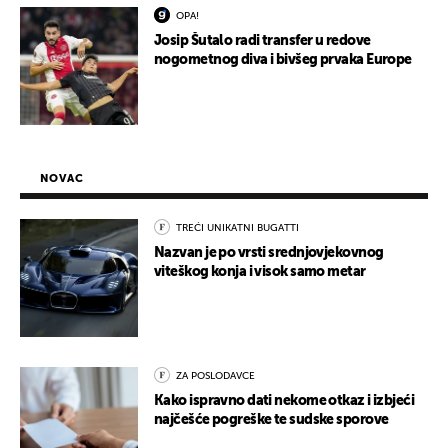
OPA!
Josip Šutalo radi transfer u redove
nogometnog diva i bivšeg prvaka Europe
NOVAC
TREĆI UNIKATNI BUGATTI
Nazvan je po vrsti srednjovjekovnog
viteškog konja i visok samo metar
ZA POSLODAVCE
Kako ispravno dati nekome otkaz i izbjeći
najčešće pogreške te sudske sporove