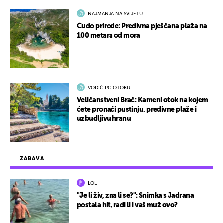
NAJMANJA NA SVIJETU
Čudo prirode: Predivna pješčana plaža na
100 metara od mora
VODIČ PO OTOKU
Veličanstveni Brač: Kameni otok na kojem
ćete pronaći pustinju, predivne plaže i
uzbudljivu hranu
ZABAVA
LOL
"Je li živ, zna li se?": Snimka s Jadrana
postala hit, radi li i vaš muž ovo?