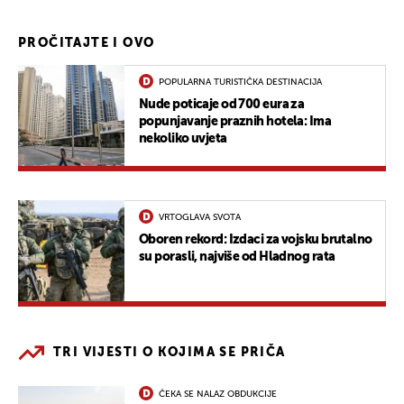
PROČITAJTE I OVO
POPULARNA TURISTIČKA DESTINACIJA
Nude poticaje od 700 eura za
popunjavanje praznih hotela: Ima
nekoliko uvjeta
VRTOGLAVA SVOTA
Oboren rekord: Izdaci za vojsku brutalno
su porasli, najviše od Hladnog rata
TRI VIJESTI O KOJIMA SE PRIČA
ČEKA SE NALAZ OBDUKCIJE