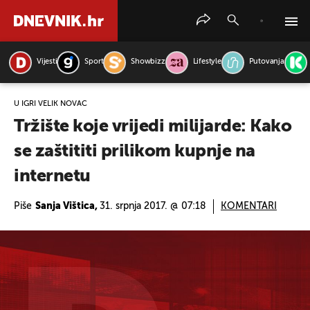
Vijesti
Sport
Showbizz
Lifestyle
Putovanja
PRETRAŽITE VIJESTI
U IGRI VELIK NOVAC
Tržište koje vrijedi milijarde: Kako
se zaštititi prilikom kupnje na
internetu
Piše
Sanja Vištica,
31. srpnja 2017. @ 07:18
KOMENTARI