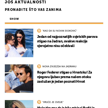
JOŠ AKTUALNOSTI
PRONAĐITE ŠTO VAS ZANIMA
SHOW
"KAO DA SU NOVAK ĐOKOVIĆ"
Jedan od najpoznatijih svjetskih parova
stigao na Jadran, ovakve reakcije
vjerojatno nisu očekivali
NOVA ZVIJEZDA NA JADRANU
Roger Federer stigao u Hrvatsku! Za
njegovu ljubav prema našem otoku
zaslužan je jedan poznati Hrvat
"VRUĆE JE OVDJE"