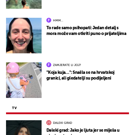
HMM…
To rade samo psihopati: Jedan detalj s
mora može vam otkriti puno o prijateljima
ZAMJERATE LI JOJ?
"Koja kuja…": Snašla se na hrvatskoj
granici, ali gledatelji su podijeljeni
TV
DALEKI GRAD
Daleki grad: Jako je ljuta jer se miješa u