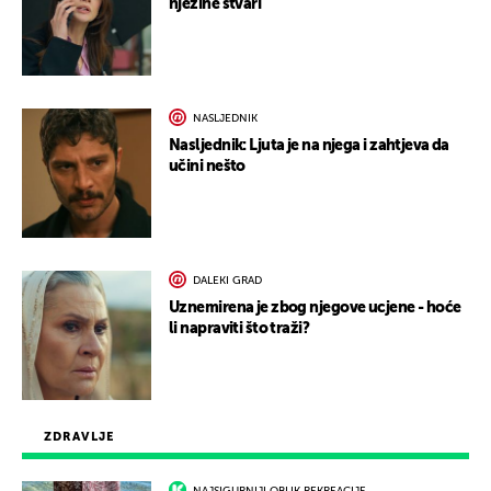
njezine stvari
NASLJEDNIK
Nasljednik: Ljuta je na njega i zahtjeva da
učini nešto
DALEKI GRAD
Uznemirena je zbog njegove ucjene - hoće
li napraviti što traži?
ZDRAVLJE