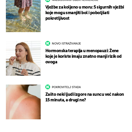
NAJSIGURNIJI OBLIK REKREACIJE
Vježbe za koljeno u moru: 5 sigurnih vježbi
koje mogu smanjiti bol i poboljšati
pokretljivost
NOVO ISTRAŽIVANJE
Hormonska terapija u menopauzi: Žene
koje je koriste imaju znatno manji rizik od
ovoga
POKROVITELJ STADA
Zašto neki ljudi izgore na suncu već nakon
15 minuta, a drugi ne?