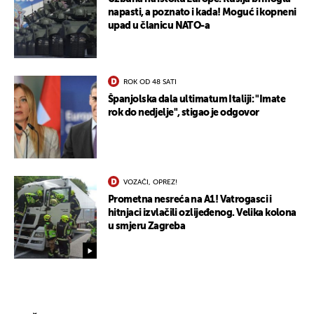
napasti, a poznato i kada! Moguć i kopneni
upad u članicu NATO-a
ROK OD 48 SATI
Španjolska dala ultimatum Italiji: "Imate
rok do nedjelje", stigao je odgovor
VOZAČI, OPREZ!
Prometna nesreća na A1! Vatrogasci i
hitnjaci izvlačili ozlijeđenog. Velika kolona
u smjeru Zagreba