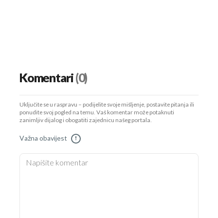
Komentari
(0)
Uključite se u raspravu – podijelite svoje mišljenje, postavite pitanja ili
ponudite svoj pogled na temu. Vaš komentar može potaknuti
zanimljiv dijalog i obogatiti zajednicu našeg portala.
Važna obavijest
!