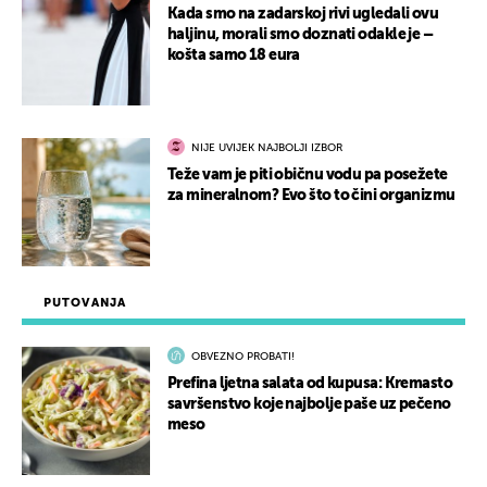
Kada smo na zadarskoj rivi ugledali ovu
haljinu, morali smo doznati odakle je –
košta samo 18 eura
NIJE UVIJEK NAJBOLJI IZBOR
Teže vam je piti običnu vodu pa posežete
za mineralnom? Evo što to čini organizmu
PUTOVANJA
OBVEZNO PROBATI!
Prefina ljetna salata od kupusa: Kremasto
savršenstvo koje najbolje paše uz pečeno
meso