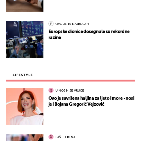
OVO JE 10 NAJBOLJIH
Europske dionice dosegnule su rekordne
razine
LIFESTYLE
U NOJ NIJE VRUĆE
Ovo je savršena haljina za ljeto i more - nosi
je i Bojana Gregorić Vejzović
BAŠ EFEKTNA