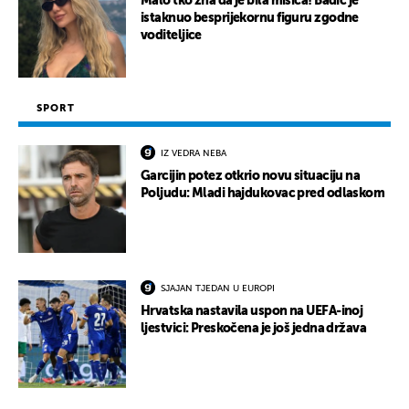
Malo tko zna da je bila misica! Badić je
istaknuo besprijekornu figuru zgodne
voditeljice
SPORT
IZ VEDRA NEBA
Garcijin potez otkrio novu situaciju na
Poljudu: Mladi hajdukovac pred odlaskom
SJAJAN TJEDAN U EUROPI
Hrvatska nastavila uspon na UEFA-inoj
ljestvici: Preskočena je još jedna država