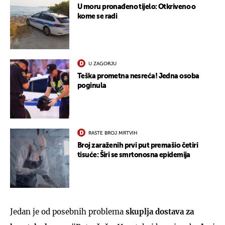
U moru pronađeno tijelo: Otkriveno o
kome se radi
U ZAGORJU
Teška prometna nesreća! Jedna osoba
poginula
RASTE BROJ MRTVIH
Broj zaraženih prvi put premašio četiri
tisuće: Širi se smrtonosna epidemija
Jedan je od posebnih problema
skuplja dostava za