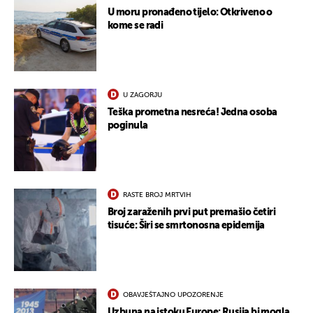
U moru pronađeno tijelo: Otkriveno o
kome se radi
U ZAGORJU
Teška prometna nesreća! Jedna osoba
poginula
RASTE BROJ MRTVIH
Broj zaraženih prvi put premašio četiri
UKLJUČITE NOTIFIKACIJE
tisuće: Širi se smrtonosna epidemija
OBAVJEŠTAJNO UPOZORENJE
Uzbuna na istoku Europe: Rusija bi mogla