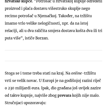
hrvatske kupce
. "Potrošač u Hrvatskoj kupuje određeni
proizvod i plaća dostavu višestruko skuplje nego
recimo potrošač u Njemačkoj. Također, na tržištu
imamo vrlo velike nelogičnosti, npr. da na istoj
relaciji, ali u dva raličita smjera dostava košta dva ili tri
puta više", ističe Borzan.
Stoga se i tome treba stati na kraj. Na
online
-tržištu
vrti se velik novac. U Europi je na godišnjoj razini riječ
o 230 milijardi eura. Ipak, dio građana još uvijek zazire
od takve kupnje, najviše zbog
prevara
kojih nije malo.
Stručnjaci upozoravaju: