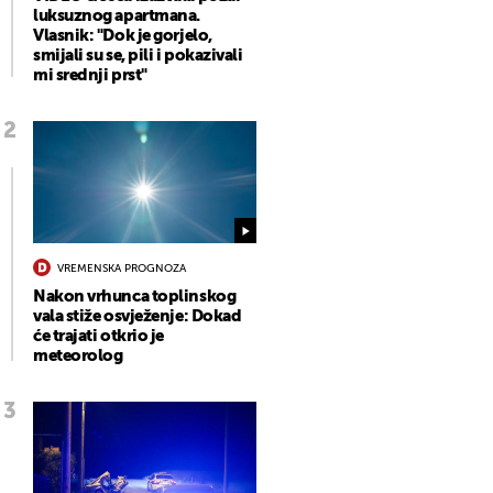
luksuznog apartmana.
Vlasnik: "Dok je gorjelo,
smijali su se, pili i pokazivali
mi srednji prst"
VREMENSKA PROGNOZA
Nakon vrhunca toplinskog
vala stiže osvježenje: Dokad
će trajati otkrio je
meteorolog