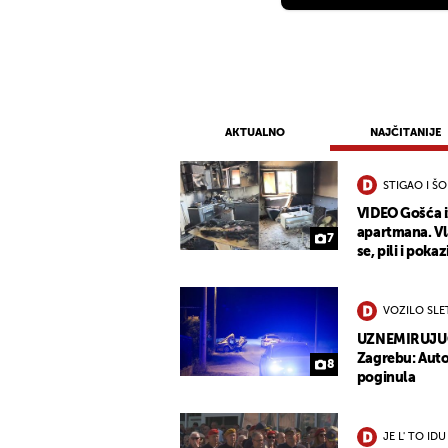
AKTUALNO
NAJČITANIJE
STIGAO I Š
VIDEO Gošća 
apartmana. Vla
7
se, pili i pokaz
VOZILO SLE
UZNEMIRUJUĆE 
Zagrebu: Auto
8
poginula
JE L' TO IDU