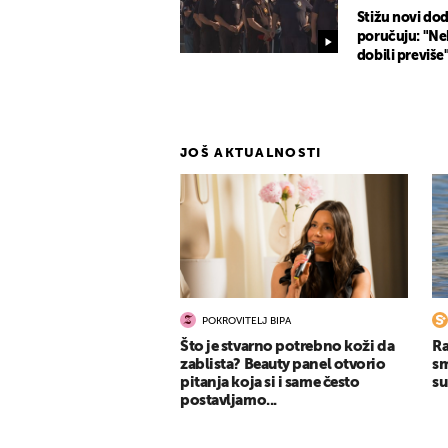
Stižu novi dod
poručuju: "Nek
dobili previše
JOŠ AKTUALNOSTI
POKROVITELJ BIPA
Što je stvarno potrebno koži da
Ra
zablista? Beauty panel otvorio
sm
pitanja koja si i same često
su
postavljamo...