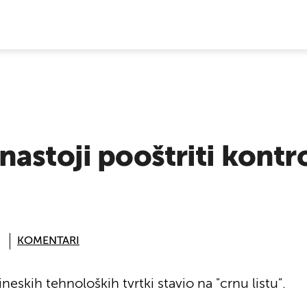
E VIJESTI
astoji pooštriti kontr
KOMENTARI
ineskih tehnoloških tvrtki stavio na "crnu listu".