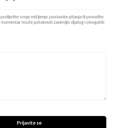
podijelite svoje mišljenje, postavite pitanja ili ponudite
 komentar može potaknuti zanimljiv dijalog i obogatiti
UKLJUČITE NOTIFIKACIJE
Prijavite se