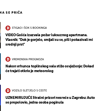
IMA SE PRIČA
STIGAO I ŠOK S BOOKINGA
VIDEO Gošća izazvala požar luksuznog apartmana.
Vlasnik: "Dok je gorjelo, smijali su se, pili i pokazivali mi
srednji prst"
VREMENSKA PROGNOZA
Nakon vrhunca toplinskog vala stiže osvježenje: Dokad
će trajati otkrio je meteorolog
VOZILO SLETJELO S CESTE
UZNEMIRUJUĆE Strašni prizori nesreće u Zagrebu: Auto
se prepolovio, jedna osoba poginula