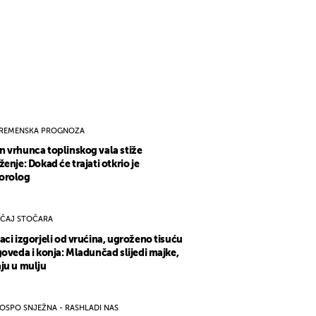
REMENSKA PROGNOZA
 vrhunca toplinskog vala stiže
ženje: Dokad će trajati otkrio je
orolog
ČAJ STOČARA
aci izgorjeli od vrućina, ugroženo tisuću
goveda i konja: Mladunčad slijedi majke,
ju u mulju
OSPO SNJEŽNA - RASHLADI NAS