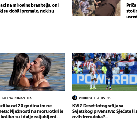
aci na mirovine branitelja, oni
Priča
i su dobili premalo, neki su
stoti
"
usred
LJETNA ROMANTIKA
POKROVITELJ HISENSE
zlika od 20 godina im ne
KVIZ Deset fotografija sa
eta: Nježnosti na moru otkrile
Svjetskog prvenstva: Sjećate li 
 koliko su i dalje zaljubljeni...
ovih trenutaka?...