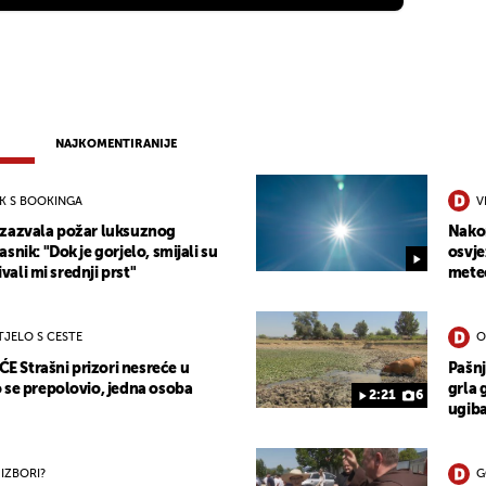
NAJKOMENTIRANIJE
OK S BOOKINGA
V
izazvala požar luksuznog
Nakon
snik: "Dok je gorjelo, smijali su
osvje
ivali mi srednji prst"
mete
TJELO S CESTE
O
Strašni prizori nesreće u
Pašnj
 se prepolovio, jedna osoba
grla 
2:21
6
ugiba
 IZBORI?
G