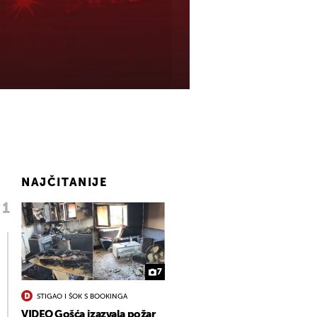
NAJČITANIJE
7
STIGAO I ŠOK S BOOKINGA
VIDEO Gošća izazvala požar