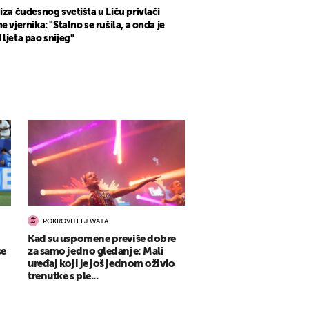
 iza čudesnog svetišta u Liču privlači
ne vjernika: "Stalno se rušila, a onda je
 ljeta pao snijeg"
POKROVITELJ WATA
Kad su uspomene previše dobre
se
za samo jedno gledanje: Mali
uređaj koji je još jednom oživio
trenutke s ple...