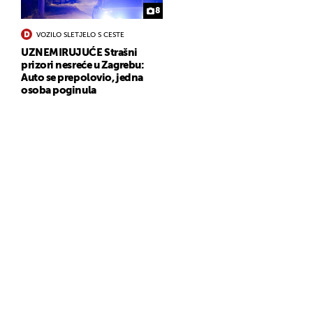
8
VOZILO SLETJELO S CESTE
UZNEMIRUJUĆE Strašni
prizori nesreće u Zagrebu:
Auto se prepolovio, jedna
osoba poginula