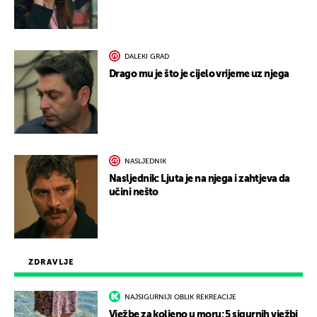
DALEKI GRAD
Drago mu je što je cijelo vrijeme uz njega
NASLJEDNIK
Nasljednik: Ljuta je na njega i zahtjeva da
učini nešto
ZDRAVLJE
NAJSIGURNIJI OBLIK REKREACIJE
Vježbe za koljeno u moru: 5 sigurnih vježbi