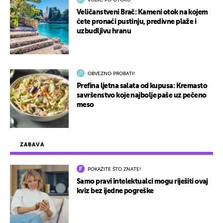
VODIČ PO OTOKU
Veličanstveni Brač: Kameni otok na kojem
ćete pronaći pustinju, predivne plaže i
uzbudljivu hranu
OBVEZNO PROBATI!
Prefina ljetna salata od kupusa: Kremasto
savršenstvo koje najbolje paše uz pečeno
meso
ZABAVA
POKAŽITE ŠTO ZNATE!
Samo pravi intelektualci mogu riješiti ovaj
kviz bez ijedne pogreške