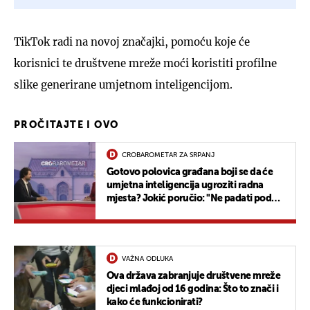
TikTok radi na novoj značajki, pomoću koje će
korisnici te društvene mreže moći koristiti profilne
slike generirane umjetnom inteligencijom.
PROČITAJTE I OVO
CROBAROMETAR ZA SRPANJ
Gotovo polovica građana boji se da će
umjetna inteligencija ugroziti radna
mjesta? Jokić poručio: "Ne padati pod
utjecaj lažnih proroka"
VAŽNA ODLUKA
Ova država zabranjuje društvene mreže
djeci mlađoj od 16 godina: Što to znači i
kako će funkcionirati?