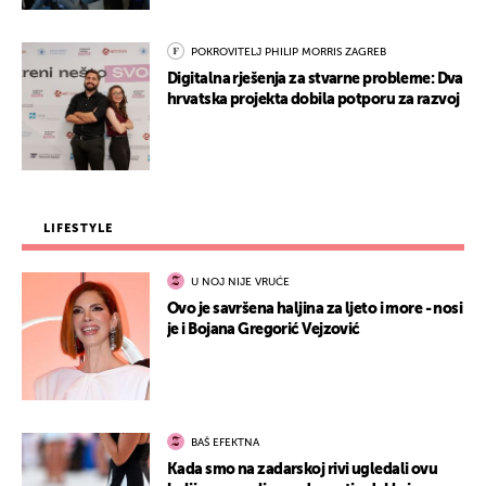
POKROVITELJ PHILIP MORRIS ZAGREB
Digitalna rješenja za stvarne probleme: Dva
hrvatska projekta dobila potporu za razvoj
LIFESTYLE
U NOJ NIJE VRUĆE
Ovo je savršena haljina za ljeto i more - nosi
je i Bojana Gregorić Vejzović
BAŠ EFEKTNA
Kada smo na zadarskoj rivi ugledali ovu