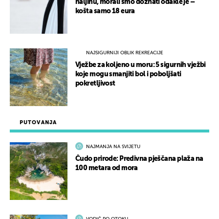
haljinu, morali smo doznati odakle je –
košta samo 18 eura
NAJSIGURNIJI OBLIK REKREACIJE
Vježbe za koljeno u moru: 5 sigurnih vježbi
koje mogu smanjiti bol i poboljšati
pokretljivost
PUTOVANJA
NAJMANJA NA SVIJETU
Čudo prirode: Predivna pješčana plaža na
100 metara od mora