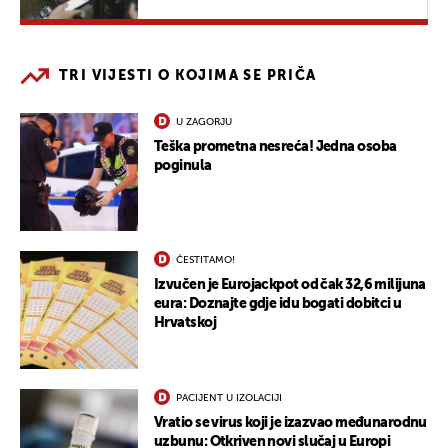
TRI VIJESTI O KOJIMA SE PRIČA
U ZAGORJU
Teška prometna nesreća! Jedna osoba
poginula
ČESTITAMO!
Izvučen je Eurojackpot od čak 32,6 milijuna
eura: Doznajte gdje idu bogati dobitci u
Hrvatskoj
PACIJENT U IZOLACIJI
Vratio se virus koji je izazvao međunarodnu
uzbunu: Otkriven novi slučaj u Europi