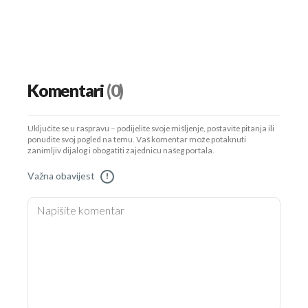
Komentari
(0)
Uključite se u raspravu – podijelite svoje mišljenje, postavite pitanja ili
ponudite svoj pogled na temu. Vaš komentar može potaknuti
zanimljiv dijalog i obogatiti zajednicu našeg portala.
Važna obavijest
!