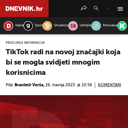
Vijesti
Sport
Showbizz
Lifestyle
Putovanja
PRETRAŽITE VIJESTI
PROCURILE INFORMACIJE
TikTok radi na novoj značajki koja
bi se mogla svidjeti mnogim
korisnicima
Piše
Branimir Vorša,
26. travnja 2023. @ 10:56
KOMENTARI