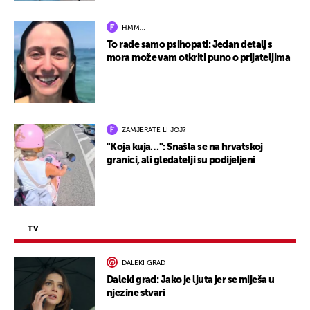
HMM…
To rade samo psihopati: Jedan detalj s
mora može vam otkriti puno o prijateljima
ZAMJERATE LI JOJ?
"Koja kuja…": Snašla se na hrvatskoj
granici, ali gledatelji su podijeljeni
TV
DALEKI GRAD
Daleki grad: Jako je ljuta jer se miješa u
njezine stvari