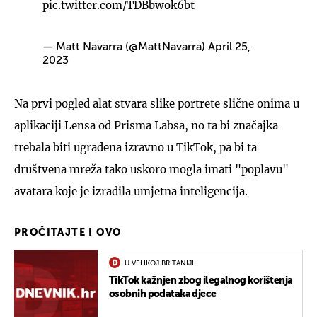
pic.twitter.com/TDBbwok6bt
— Matt Navarra (@MattNavarra)
April 25,
2023
Na prvi pogled alat stvara slike portrete slične onima u
aplikaciji Lensa od Prisma Labsa, no ta bi značajka
trebala biti ugrađena izravno u TikTok, pa bi ta
društvena mreža tako uskoro mogla imati "poplavu"
avatara koje je izradila umjetna inteligencija.
PROČITAJTE I OVO
U VELIKOJ BRITANIJI
TikTok kažnjen zbog ilegalnog korištenja
osobnih podataka djece