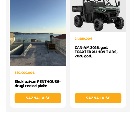
24.589,00 €
CAN-AM 2026. god.
TRAXTER XU HD9 T ABS,
2026 god.
850.000,00 €
Ekskluzivan PENTHOUSE-
drugi red od plaže
SAZNAJ VIŠE
SAZNAJ VIŠE