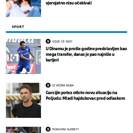
vjerojatno nisu očekivali
SPORT
GDJE ĆE SAD?
U Dinamu je prošle godine predstavljen kao
mega transfer, danas je pao najniže u
karijeri
IZ VEDRA NEBA
Garcijin potez otkrio novu situaciju na
Poljudu: Mladi hajdukovac pred odlaskom
PONOVNI SUSRET?