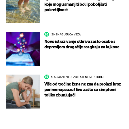
koje mogu smanjiti bol i poboljšati
pokretljivost
IZNENAĐUJUĆA VEZA
Novo istraživanje otkriva zašto osobe s
depresijom drugačije reagiraju na lajkove
ALARMANTNI REZULTATI NOVE STUDIJE
Više od trećine žena ne zna da prolazi kroz
perimenopauzu! Evo zašto su simptomi
toliko zbunjujući