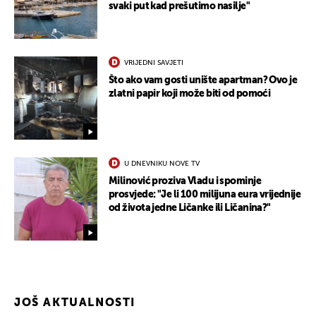
svaki put kad prešutimo nasilje"
UKLJUČITE NOTIFIKACIJE
VRIJEDNI SAVJETI
Što ako vam gosti unište apartman? Ovo je
zlatni papir koji može biti od pomoći
U DNEVNIKU NOVE TV
Milinović proziva Vladu i spominje
prosvjede: "Je li 100 milijuna eura vrijednije
od života jedne Ličanke ili Ličanina?"
JOŠ AKTUALNOSTI