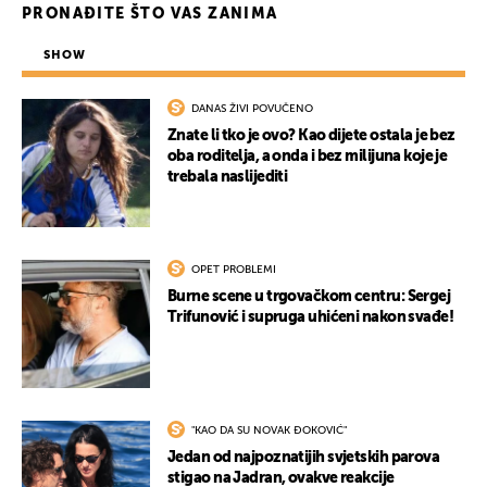
PRONAĐITE ŠTO VAS ZANIMA
SHOW
DANAS ŽIVI POVUČENO
Znate li tko je ovo? Kao dijete ostala je bez
oba roditelja, a onda i bez milijuna koje je
trebala naslijediti
OPET PROBLEMI
Burne scene u trgovačkom centru: Sergej
Trifunović i supruga uhićeni nakon svađe!
"KAO DA SU NOVAK ĐOKOVIĆ"
Jedan od najpoznatijih svjetskih parova
stigao na Jadran, ovakve reakcije