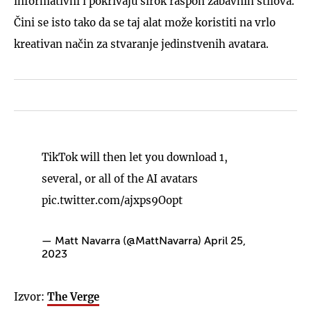
informativni i pokrivaju širok raspon zabavnih stilova.
Čini se isto tako da se taj alat može koristiti na vrlo
kreativan način za stvaranje jedinstvenih avatara.
TikTok will then let you download 1,
several, or all of the AI avatars
pic.twitter.com/ajxps9Oopt
— Matt Navarra (@MattNavarra)
April 25,
2023
Izvor:
The Verge