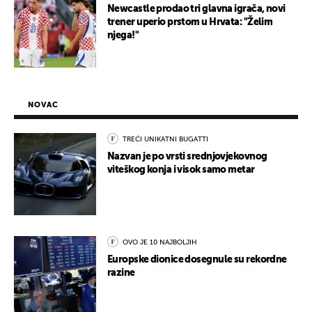
Newcastle prodao tri glavna igrača, novi
trener uperio prstom u Hrvata: "Želim
njega!"
NOVAC
TREĆI UNIKATNI BUGATTI
Nazvan je po vrsti srednjovjekovnog
viteškog konja i visok samo metar
OVO JE 10 NAJBOLJIH
Europske dionice dosegnule su rekordne
razine