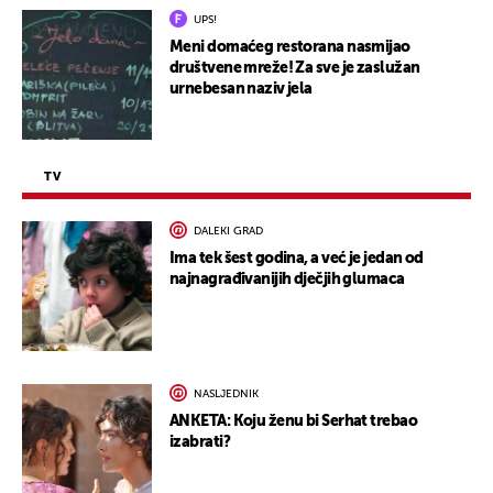
UPS!
Meni domaćeg restorana nasmijao
društvene mreže! Za sve je zaslužan
urnebesan naziv jela
TV
DALEKI GRAD
Ima tek šest godina, a već je jedan od
najnagrađivanijih dječjih glumaca
NASLJEDNIK
ANKETA: Koju ženu bi Serhat trebao
izabrati?