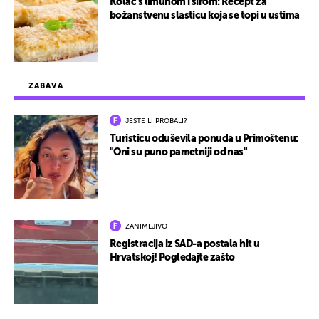
Kolač s limunom i sirom: Recept za
božanstvenu slasticu koja se topi u ustima
ZABAVA
JESTE LI PROBALI?
Turisticu oduševila ponuda u Primoštenu:
"Oni su puno pametniji od nas"
ZANIMLJIVO
Registracija iz SAD-a postala hit u
Hrvatskoj! Pogledajte zašto