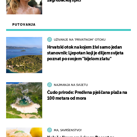
zagrebačkoj špici
PUTOVANJA
UŽIVANJE NA "PRIVATNOM" OTOKU
Hrvatski otok na kojem živi samo jedan
stanovnik: Ljepotan koji je diljem svijeta
poznat po svojem "bijelom zlatu"
NAJMANJA NA SVIJETU
Čudo prirode: Predivna pješčana plaža na
100 metara od mora
MA, SAVRŠENSTVO!