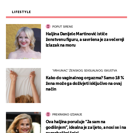
LIFESTYLE
POPUT SIRENE
Haljina Danijele Martinović ističe
ženstvenu figuru, a savršena je za večernji
izlazak na moru
"VRHUNAC" ŽENSKOG SEKSUALNOG ISKUSTVA
Kako do vaginalnog orgazma? Samo 18 %
žena može ga doživjeti isključivo na ovaj
način
PREKRASNO IZDANJE
Ova haljina poručuje “Ja sam na
godišnjem”, idealna je za ljeto, a nosi se i na