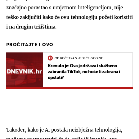
značajno porastao s umjetnom inteligencijom,
nije
teško zaključiti kako će ovu tehnologiju početi koristiti
i na drugim tržištima.
PROČITAJTE I OVO
OD POČETKA SLJEDEĆE GODINE
Krenulo je: Ova je država i službeno
zabranila TikTok, no hoće li zabrana i
opstati?
Također, kako je AI postala neizbježna tehnologija,