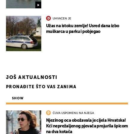
UHVAĆEN JE
Užas na istoku zemlje! Usred dana izbo
muškarca u parku i pobjegao
JOŠ AKTUALNOSTI
PRONAĐITE ŠTO VAS ZANIMA
SHOW
ČUVA USPOMENU NA NJEGA
Njezinog oca obožavala je cijela Hrvatska!
Kći neprežaljenog pjevača projurila špicom
na dva kotača