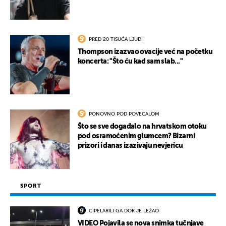
PRED 20 TISUĆA LJUDI
Thompson izazvao ovacije već na početku
koncerta: "Što ću kad sam slab..."
PONOVNO POD POVEĆALOM
Što se sve događalo na hrvatskom otoku
pod osramoćenim glumcem? Bizarni
prizori i danas izazivaju nevjericu
SPORT
CIPELARILI GA DOK JE LEŽAO
VIDEO Pojavila se nova snimka tučnjave