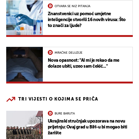
OTVARA SE NIZ PITANJA
Znanstvenici uz pomoć umjetne
inteligencije stvorili 16 novih virusa: Što
to znači za ljude?
MRAČNE DELUZIJE
Nova opasnost: "AI mi je rekao da me
dolaze ubiti, uzeo sam čekić..."
TRI VIJESTI O KOJIMA SE PRIČA
BURE BARUTA
Ukrajinski stručnjak upozorava na novu
prijetnju: Ovaj grad u BiH-u bi mogao biti
žarište