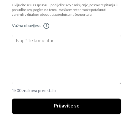
Uključite se u raspravu – podijelite svoje mišljenje, postavite pitanja ili
ponudite svoj pogled na temu. Vaš komentar može potaknuti
zanimljiv dijalog i obogatiti zajednicu našeg portala.
Važna obavijest
!
1500 znakova preostalo
Prijavite se