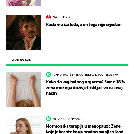
NASLJEDNIK
Rade mu iza leđa, a on toga nije svjestan
ZDRAVLJE
"VRHUNAC" ŽENSKOG SEKSUALNOG ISKUSTVA
Kako do vaginalnog orgazma? Samo 18 %
žena može ga doživjeti isključivo na ovaj
način
NOVO ISTRAŽIVANJE
Hormonska terapija u menopauzi: Žene
koje je koriste imaju znatno manji rizik od