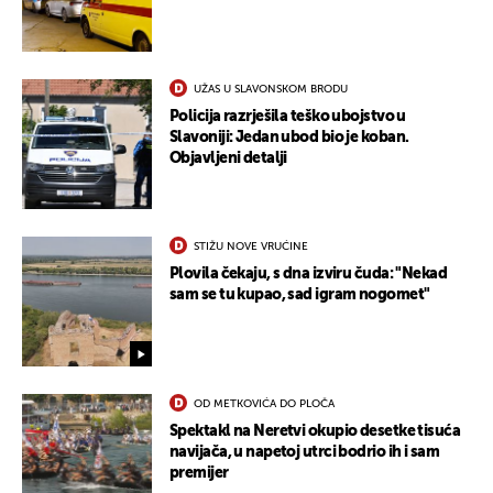
UŽAS U SLAVONSKOM BRODU
Policija razrješila teško ubojstvo u
Slavoniji: Jedan ubod bio je koban.
Objavljeni detalji
STIŽU NOVE VRUĆINE
Plovila čekaju, s dna izviru čuda: "Nekad
sam se tu kupao, sad igram nogomet"
UKLJUČITE NOTIFIKACIJE
OD METKOVIĆA DO PLOČA
Spektakl na Neretvi okupio desetke tisuća
navijača, u napetoj utrci bodrio ih i sam
premijer