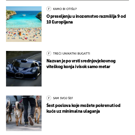
KAMO BI OTIŠLI?
O preseljenju u inozemstvo razmišlja 9 od
10 Europljana
TREĆI UNIKATNI BUGATTI
Nazvan je po vrsti srednjovjekovnog
viteškog konja i visok samo metar
SAM SVOJ ŠEF
Šest poslova koje možete pokrenuti od
kuće uz minimalna ulaganja