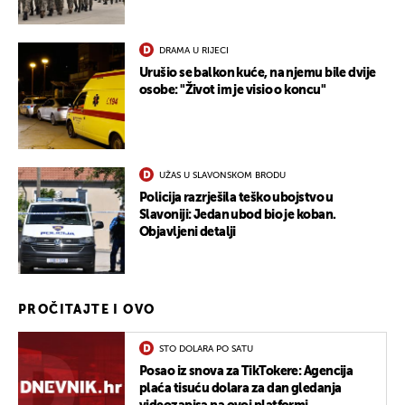
DRAMA U RIJECI
Urušio se balkon kuće, na njemu bile dvije
osobe: "Život im je visio o koncu"
UŽAS U SLAVONSKOM BRODU
Policija razrješila teško ubojstvo u
Slavoniji: Jedan ubod bio je koban.
Objavljeni detalji
PROČITAJTE I OVO
STO DOLARA PO SATU
Posao iz snova za TikTokere: Agencija
plaća tisuću dolara za dan gledanja