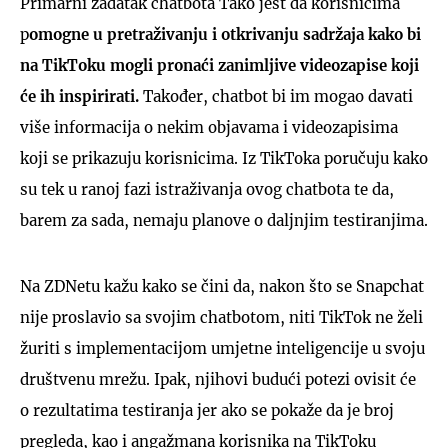
Primarni zadatak chatbota Tako jest da korisnicima
p
omogne u pretraživanju i otkrivanju sadržaja kako bi
na TikToku mogli pronaći zanimljive videozapise koji
će ih inspirirati.
Također, chatbot bi im mogao davati
više informacija o nekim objavama i videozapisima
koji se prikazuju korisnicima. Iz TikToka poručuju kako
su tek u ranoj fazi istraživanja ovog chatbota te da,
barem za sada, nemaju planove o daljnjim testiranjima.
Na ZDNetu kažu kako se čini da, nakon što se Snapchat
nije proslavio sa svojim chatbotom, niti TikTok ne želi
žuriti s implementacijom umjetne inteligencije u svoju
društvenu mrežu. Ipak, njihovi budući potezi ovisit će
o rezultatima testiranja jer ako se pokaže da je broj
pregleda, kao i angažmana korisnika na TikToku