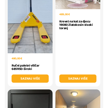
489,00 €
Krevet na kat za djecu
19080 Zlatokosin visoki
toranj
480,00 €
Ručni paletni viličar
6851150-široki
SAZNAJ VIŠE
SAZNAJ VIŠE