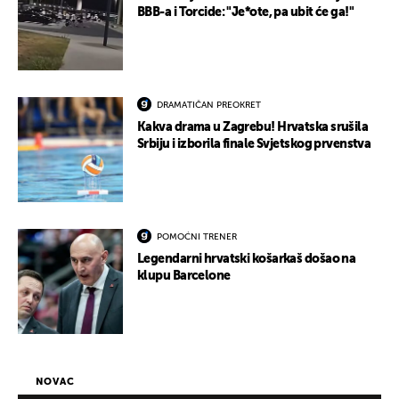
BBB-a i Torcide: "Je*ote, pa ubit će ga!"
DRAMATIČAN PREOKRET
Kakva drama u Zagrebu! Hrvatska srušila
Srbiju i izborila finale Svjetskog prvenstva
POMOĆNI TRENER
Legendarni hrvatski košarkaš došao na
klupu Barcelone
NOVAC