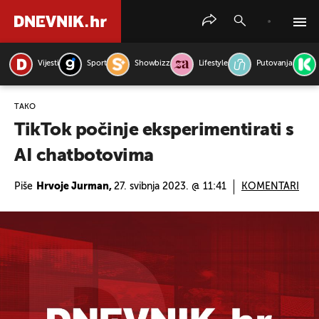
Vijesti
Sport
Showbizz
Lifestyle
Putovanja
PRETRAŽITE VIJESTI
TAKO
TikTok počinje eksperimentirati s
AI chatbotovima
Piše
Hrvoje Jurman,
27. svibnja 2023. @ 11:41
KOMENTARI