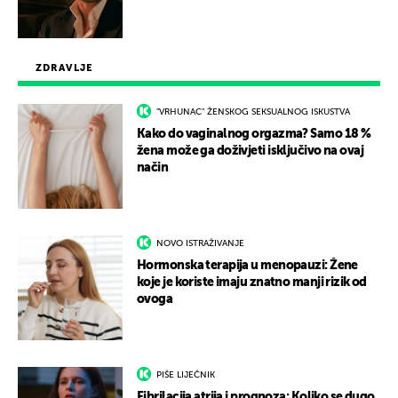
ZDRAVLJE
"VRHUNAC" ŽENSKOG SEKSUALNOG ISKUSTVA
Kako do vaginalnog orgazma? Samo 18 %
žena može ga doživjeti isključivo na ovaj
način
NOVO ISTRAŽIVANJE
Hormonska terapija u menopauzi: Žene
koje je koriste imaju znatno manji rizik od
ovoga
PIŠE LIJEČNIK
Fibrilacija atrija i prognoza: Koliko se dugo