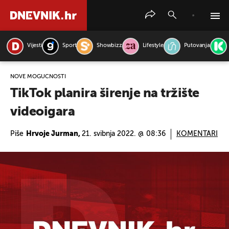
Vijesti
Sport
Showbizz
Lifestyle
Putovanja
PRETRAŽITE VIJESTI
NOVE MOGUĆNOSTI
TikTok planira širenje na tržište
videoigara
Piše
Hrvoje Jurman,
21. svibnja 2022. @ 08:36
KOMENTARI