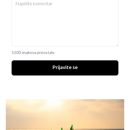
1500 znakova preostalo
Prijavite se