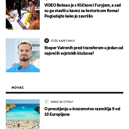
VIDEO Boksao je s Kličkom i Furyjem, a sad
su ga stavili u kavez sa šestoricom Roma!
Pogledajte kako je završilo
STIŽE KAPETANU?
Stoper Vatrenih pred transferom u jedan od
najvećih svjetskih klubova?
NOVAC
KAMO BI OTIŠLI?
O preseljenju u inozemstvo razmišlja 9 od
10 Europljana