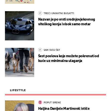
TREĆI UNIKATNI BUGATTI
Nazvan je po vrsti srednjovjekovnog
viteškog konja i visok samo metar
SAM SVOJ ŠEF
Šest poslova koje možete pokrenuti od
kuće uz minimalna ulaganja
LIFESTYLE
POPUT SIRENE
Haljina Danijele Martinović ističe