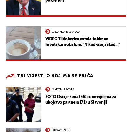
pokrenuli
OBJAVILA NIZ VIDEA
VIDEO Tiktokerica ostala šokirana
hrvatskom obalom: "Nikad više, nikad..."
TRI VIJESTI O KOJIMA SE PRIČA
NAKON SUKOBA
FOTO Ovo je žena (36) osumnjičena za
ubojstvo partnera (71) u Slavoniji
UHVAĆEN JE