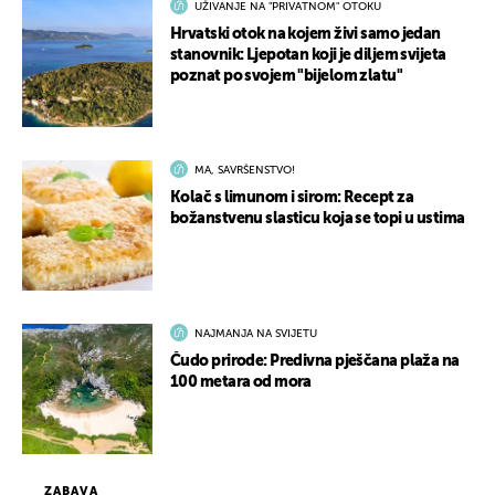
UŽIVANJE NA "PRIVATNOM" OTOKU
Hrvatski otok na kojem živi samo jedan
stanovnik: Ljepotan koji je diljem svijeta
poznat po svojem "bijelom zlatu"
MA, SAVRŠENSTVO!
Kolač s limunom i sirom: Recept za
božanstvenu slasticu koja se topi u ustima
NAJMANJA NA SVIJETU
Čudo prirode: Predivna pješčana plaža na
100 metara od mora
ZABAVA