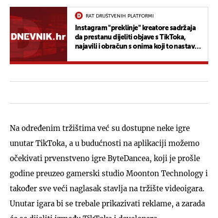
RAT DRUŠTVENIH PLATFORMI
Instagram "preklinje" kreatore sadržaja
da prestanu dijeliti objave s TikToka,
najavili i obračun s onima koji to nastave
raditi
Na određenim tržištima već su dostupne neke igre
unutar TikToka, a u budućnosti na aplikaciji možemo
očekivati prvenstveno igre ByteDancea, koji je prošle
godine preuzeo gamerski studio Moonton Technology i
također sve veći naglasak stavlja na tržište videoigara.
Unutar igara bi se trebale prikazivati reklame, a zarada