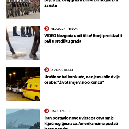
prijetnju: Ovaj grad u BiH-u bi mogao biti
žarište
UKLJUČITE NOTIFIKACIJE
NEUGODNI PRIZORI
VIDEO Nezgoda uoči Alke! Konji proklizali i
pali u središtu grada
DRAMA U RIJECI
Urušio se balkon kuće, na njemu bile dvije
osobe: "Život im je visio o koncu"
IMAJU UVJETE
Iran postavio nove uvjete za otvaranje
ključnog tjesnaca: Amerikancima poslali