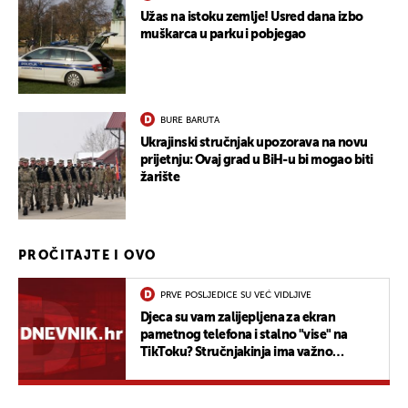
Užas na istoku zemlje! Usred dana izbo
muškarca u parku i pobjegao
BURE BARUTA
Ukrajinski stručnjak upozorava na novu
prijetnju: Ovaj grad u BiH-u bi mogao biti
žarište
PROČITAJTE I OVO
PRVE POSLJEDICE SU VEĆ VIDLJIVE
Djeca su vam zalijepljena za ekran
pametnog telefona i stalno "vise" na
TikToku? Stručnjakinja ima važno
upozorenje