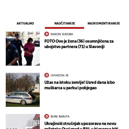
AKTUALNO
NAJČITANIJE
NAJKOMENTIRANIJE
NAKON SUKOBA
FOTO Ovo je žena (36) osumnjičena za
ubojstvo partnera (71) u Slavoniji
UHVAĆEN JE
Užas na istoku zemlje! Usred dana izbo
muškarca u parku i pobjegao
BURE BARUTA
Ukrajinski stručnjak upozorava na novu