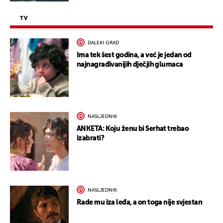
TV
DALEKI GRAD
Ima tek šest godina, a već je jedan od
najnagrađivanijih dječjih glumaca
NASLJEDNIK
ANKETA: Koju ženu bi Serhat trebao
izabrati?
NASLJEDNIK
Rade mu iza leđa, a on toga nije svjestan