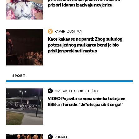
prizori i danas izazivaju nevjericu
KAKVIH LJUDI IMA!
Kaos kakav se ne pamti: Zbog suludog
poteza jednog muškarca bend je bio
prisiljen prekinuti nastup
SPORT
CIPELARILI GA DOK JE LEŽAO
VIDEO Pojavila se nova snimka tučnjave
BBB-a i Torcide: "Je*ote, pa ubit će ga!"
POLJACI...