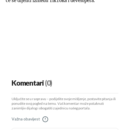
će se dijeliti između TikToka i developera.
Komentari
(0)
Uključite se u raspravu – podijelite svoje mišljenje, postavite pitanja ili
ponudite svoj pogled na temu. Vaš komentar može potaknuti
zanimljiv dijalog i obogatiti zajednicu našeg portala.
Važna obavijest
!