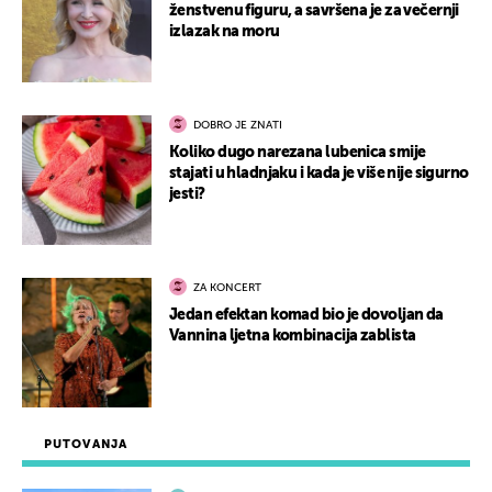
ženstvenu figuru, a savršena je za večernji
izlazak na moru
DOBRO JE ZNATI
Koliko dugo narezana lubenica smije
stajati u hladnjaku i kada je više nije sigurno
jesti?
ZA KONCERT
Jedan efektan komad bio je dovoljan da
Vannina ljetna kombinacija zablista
PUTOVANJA