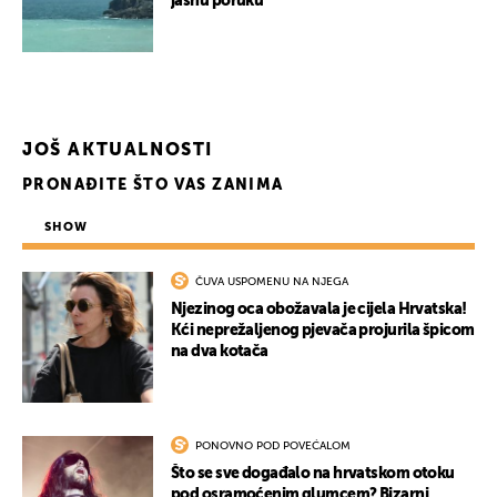
jasnu poruku
JOŠ AKTUALNOSTI
PRONAĐITE ŠTO VAS ZANIMA
SHOW
ČUVA USPOMENU NA NJEGA
Njezinog oca obožavala je cijela Hrvatska!
Kći neprežaljenog pjevača projurila špicom
na dva kotača
PONOVNO POD POVEĆALOM
Što se sve događalo na hrvatskom otoku
pod osramoćenim glumcem? Bizarni