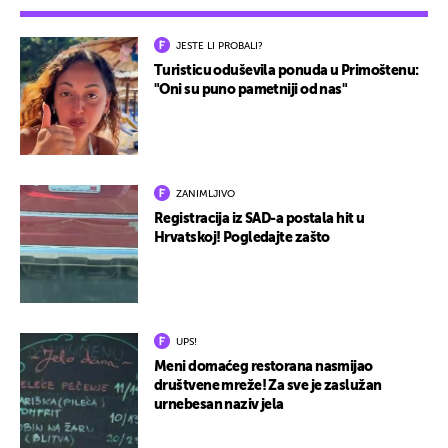
JESTE LI PROBALI?
Turisticu oduševila ponuda u Primoštenu:
"Oni su puno pametniji od nas"
ZANIMLJIVO
Registracija iz SAD-a postala hit u
Hrvatskoj! Pogledajte zašto
UPS!
Meni domaćeg restorana nasmijao
društvene mreže! Za sve je zaslužan
urnebesan naziv jela