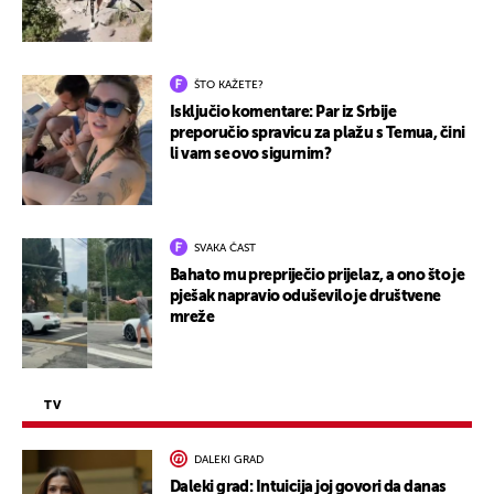
ŠTO KAŽETE?
Isključio komentare: Par iz Srbije
preporučio spravicu za plažu s Temua, čini
li vam se ovo sigurnim?
SVAKA ČAST
Bahato mu prepriječio prijelaz, a ono što je
pješak napravio oduševilo je društvene
mreže
TV
DALEKI GRAD
Daleki grad: Intuicija joj govori da danas