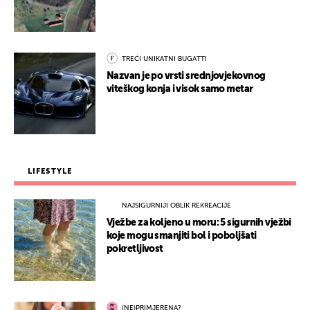
TREĆI UNIKATNI BUGATTI
Nazvan je po vrsti srednjovjekovnog
viteškog konja i visok samo metar
LIFESTYLE
NAJSIGURNIJI OBLIK REKREACIJE
Vježbe za koljeno u moru: 5 sigurnih vježbi
koje mogu smanjiti bol i poboljšati
pokretljivost
(NE)PRIMJERENA?