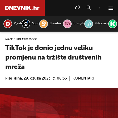
Vijesti
Sport
Showbizz
Lifestyle
Putovanja
PRETRAŽITE VIJESTI
MANJE ISPLATIV MODEL
TikTok je donio jednu veliku
promjenu na tržište društvenih
mreža
Piše
Hina,
29. ožujka 2023. @ 08:33
KOMENTARI