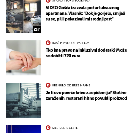
STIGAO I ŠOK S BOOKINGA
VIDEO Gošća izazvala požar luksuznog
apartmana. Vlasnik: "Dok je gorjelo, smijali
su se, pili i pokazivali mi srednji prst"
7
IMAŠ PRAVO, OSTVARI GA!
Tko ima pravo na inkluzivni dodatak? Može
se dobiti i 720 eura
KRENULO OD BRZE HRANE
Je li ovo povrće krivo za epidemiju? Stotine
zaraženih, restorani hitno povukli proizvod
IZLETJELI S CESTE