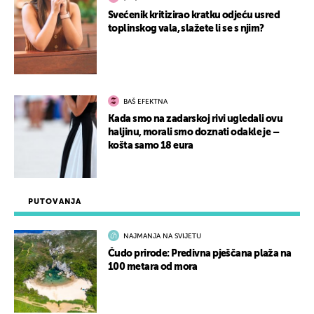
Svećenik kritizirao kratku odjeću usred
toplinskog vala, slažete li se s njim?
BAŠ EFEKTNA
Kada smo na zadarskoj rivi ugledali ovu
haljinu, morali smo doznati odakle je –
košta samo 18 eura
PUTOVANJA
NAJMANJA NA SVIJETU
Čudo prirode: Predivna pješčana plaža na
100 metara od mora