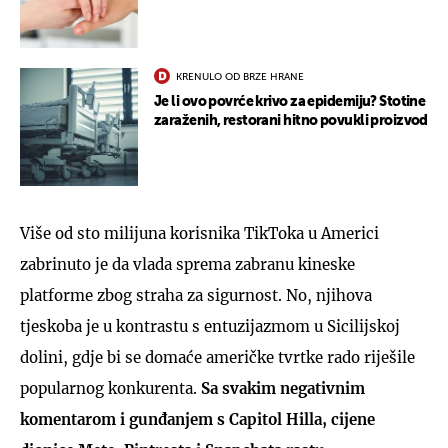
KRENULO OD BRZE HRANE
Je li ovo povrće krivo za epidemiju? Stotine
zaraženih, restorani hitno povukli proizvod
Više od sto milijuna korisnika TikToka u Americi
zabrinuto je da vlada sprema zabranu kineske
platforme zbog straha za sigurnost. No, njihova
tjeskoba je u kontrastu s entuzijazmom u Sicilijskoj
dolini, gdje bi se domaće američke tvrtke rado riješile
popularnog konkurenta.
Sa svakim negativnim
komentarom i gunđanjem s Capitol Hilla, cijene