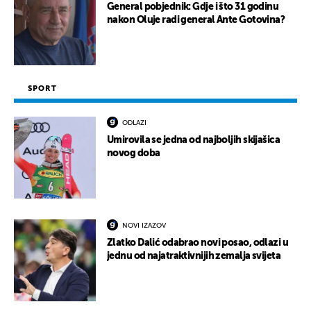
General pobjednik: Gdje i što 31 godinu
nakon Oluje radi general Ante Gotovina?
SPORT
ODLAZI
Umirovila se jedna od najboljih skijašica
novog doba
NOVI IZAZOV
Zlatko Dalić odabrao novi posao, odlazi u
jednu od najatraktivnijih zemalja svijeta