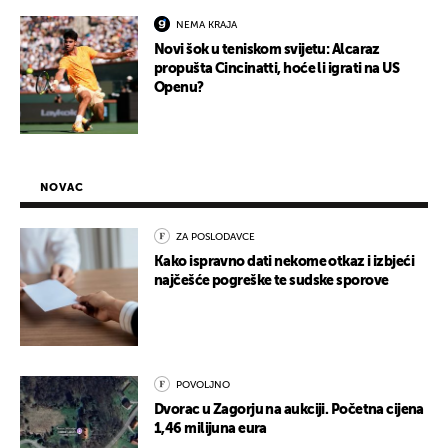
NEMA KRAJA
Novi šok u teniskom svijetu: Alcaraz
propušta Cincinatti, hoće li igrati na US
Openu?
NOVAC
ZA POSLODAVCE
Kako ispravno dati nekome otkaz i izbjeći
najčešće pogreške te sudske sporove
POVOLJNO
Dvorac u Zagorju na aukciji. Početna cijena
1,46 milijuna eura