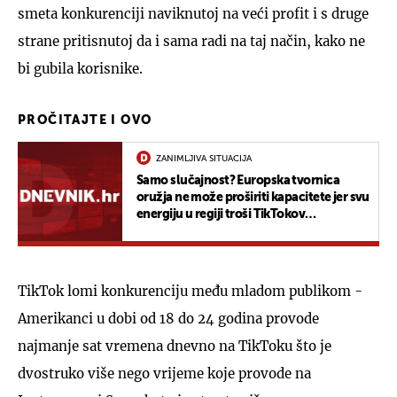
smeta konkurenciji naviknutoj na veći profit i s druge
strane pritisnutoj da i sama radi na taj način, kako ne
bi gubila korisnike.
PROČITAJTE I OVO
ZANIMLJIVA SITUACIJA
Samo slučajnost? Europska tvornica
oružja ne može proširiti kapacitete jer svu
energiju u regiji troši TikTokov
podatkovni centar
TikTok lomi konkurenciju među mladom publikom -
Amerikanci u dobi od 18 do 24 godina provode
najmanje sat vremena dnevno na TikToku što je
dvostruko više nego vrijeme koje provode na