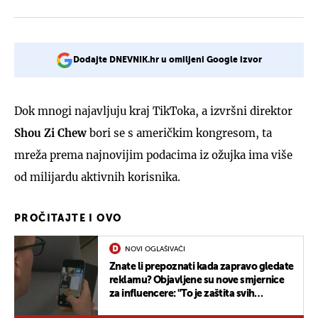
Dodajte DNEVNIK.hr u omiljeni Google izvor
Dok mnogi najavljuju kraj TikToka, a izvršni direktor
Shou Zi Chew
bori se s američkim kongresom, ta
mreža prema najnovijim podacima iz ožujka ima više
od milijardu aktivnih korisnika.
PROČITAJTE I OVO
NOVI OGLAŠIVAČI
Znate li prepoznati kada zapravo gledate
reklamu? Objavljene su nove smjernice
za influencere: "To je zaštita svih
potrošača"