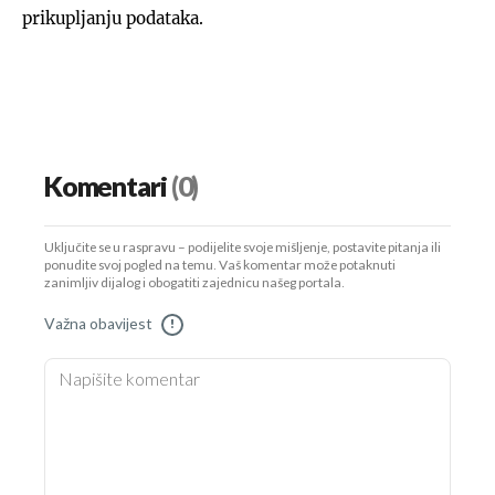
prikupljanju podataka.
UKLJUČITE NOTIFIKACIJE
Komentari
(0)
Uključite se u raspravu – podijelite svoje mišljenje, postavite pitanja ili
ponudite svoj pogled na temu. Vaš komentar može potaknuti
zanimljiv dijalog i obogatiti zajednicu našeg portala.
Važna obavijest
!