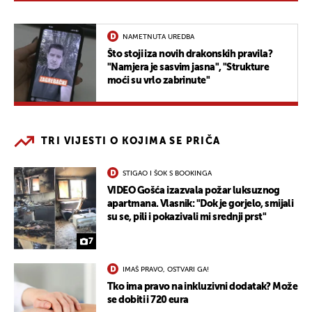
NAMETNUTA UREDBA
Što stoji iza novih drakonskih pravila?
"Namjera je sasvim jasna", "Strukture
moći su vrlo zabrinute"
TRI VIJESTI O KOJIMA SE PRIČA
STIGAO I ŠOK S BOOKINGA
VIDEO Gošća izazvala požar luksuznog
apartmana. Vlasnik: "Dok je gorjelo, smijali
su se, pili i pokazivali mi srednji prst"
7
IMAŠ PRAVO, OSTVARI GA!
Tko ima pravo na inkluzivni dodatak? Može
se dobiti i 720 eura