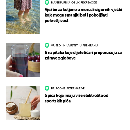
NAJSIGURNIJI OBLIK REKREACIJE
Vježbe za koljeno u moru: 5 sigurnih vježbi
koje mogu smanjiti bol i poboljšati
pokretljivost
VRIJEDI IH UVRSTITI U PREHRANU
6 napitaka koje dijetetičari preporučuju za
zdrave zglobove
PRIRODNE ALTERNATIVE
5 pića koja imaju više elektrolita od
sportskih pića