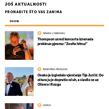
JOŠ AKTUALNOSTI
PRONAĐITE ŠTO VAS ZANIMA
SHOW
DRAMA U ŠIBENIKU
Thompson usred koncerta iznenada
prekinuo pjesmu: "Zovite hitnu!"
RASKOŠNA PROSLAVA
Ovako je izgledalo vjenčanje Tije Jurčić: Do
oltara ju je dopratio očuh, a slavilo se uz
Olivera i Rozgu
HEROJ