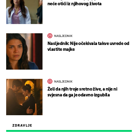
neće otići iz njihovog života
NASLJEDNIK
Nasljednik: Nije očekivala takve uvrede od
vlastite majke
NASLJEDNIK
Želi da njih troje sretno žive, a nije ni
svjesna da ga je odavno izgubila
ZDRAVLJE