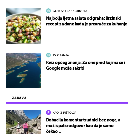
GOTOVO ZA 15 MINUTA
Najbolja ljetna salata od graha: Brzinski
recept za dane kada je prevruće za kuhanje
15 PITANJA
Kviz općeg znanja: Za one pred kojima se i
Google može sakriti
ZABAVA
KAO IZ PIŠTOLJA
Dobacila komentar trudnici bez noge, a
muž ispalio odgovor kao da je samo
čekao…