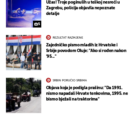
Užas! Troje poginulih u teškoj nesreći u
Zagrebu, policija objavila nepoznate
detalje
5
REZULTAT RAZMJENE
Zajedničko pismo mladih iz Hrvatske i
Srbije povodom Oluje: "Ako si rođen nakon
'95..."
SRBIN PORUČIO SRBIMA
Objava koja je podigla prašinu: "Da 1991.
nismo napadali Hrvate tenkovima, 1995. ne
bismo bježali na traktorima"