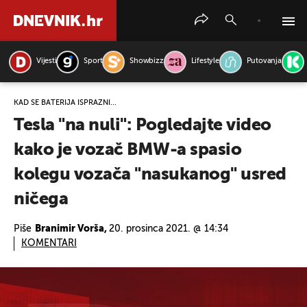
Vijesti
Sport
Showbizz
Lifestyle
Putovanja
PRETRAŽITE VIJESTI
KAD SE BATERIJA ISPRAZNI...
Tesla "na nuli": Pogledajte video
kako je vozač BMW-a spasio
kolegu vozača "nasukanog" usred
ničega
Piše
Branimir Vorša,
20. prosinca 2021. @ 14:34
KOMENTARI