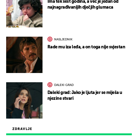
Ima tek šest godina, a već je jedan od
najnagrađivanijih dječjih glumaca
NASLJEDNIK
Rade mu iza leđa, a on toga nije svjestan
DALEKI GRAD
Daleki grad: Jako je ljuta jer se miješa u
njezine stvari
ZDRAVLJE