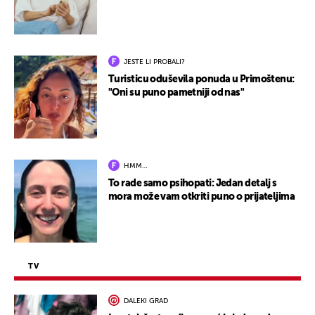
JESTE LI PROBALI?
Turisticu oduševila ponuda u Primoštenu:
"Oni su puno pametniji od nas"
HMM…
To rade samo psihopati: Jedan detalj s
mora može vam otkriti puno o prijateljima
TV
DALEKI GRAD