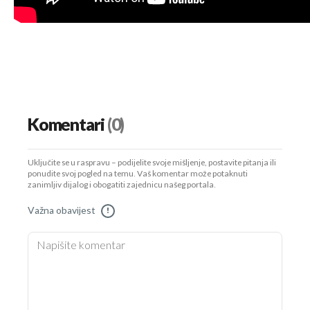
Komentari
(0)
Uključite se u raspravu – podijelite svoje mišljenje, postavite pitanja ili
ponudite svoj pogled na temu. Vaš komentar može potaknuti
zanimljiv dijalog i obogatiti zajednicu našeg portala.
Važna obavijest
!