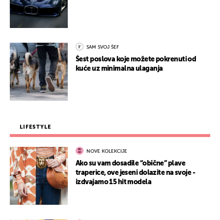
SAM SVOJ ŠEF
Šest poslova koje možete pokrenuti od
kuće uz minimalna ulaganja
LIFESTYLE
NOVE KOLEKCIJE
Ako su vam dosadile “obične” plave
traperice, ove jeseni dolazite na svoje -
izdvajamo 15 hit modela