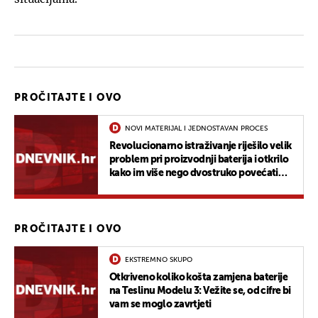
PROČITAJTE I OVO
NOVI MATERIJAL I JEDNOSTAVAN PROCES
Revolucionarno istraživanje riješilo velik
problem pri proizvodnji baterija i otkrilo
kako im više nego dvostruko povećati
kapacitet
PROČITAJTE I OVO
EKSTREMNO SKUPO
Otkriveno koliko košta zamjena baterije
na Teslinu Modelu 3: Vežite se, od cifre bi
vam se moglo zavrtjeti