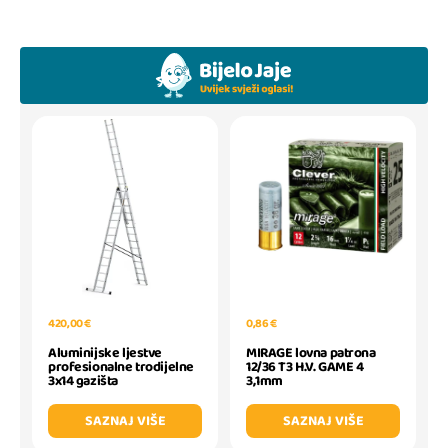
420,00 €
0,86 €
Aluminijske ljestve
MIRAGE lovna patrona
profesionalne trodijelne
12/36 T3 H.V. GAME 4
3x14 gazišta
3,1mm
SAZNAJ VIŠE
SAZNAJ VIŠE