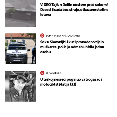
VIDEO Tajfun Delfin nosi sve pred sobom!
Deseci tisuća bez struje, otkazane stotine
letova
SUMNJA NA NASILNU SMRT
Šok u Slavoniji: U kući pronađeno tijelo
muškarca, policija odmah uhitila jednu
osobu
U ZAGORJU
U teškoj nesreći poginuo vatrogasac i
motociklst Matija (33)