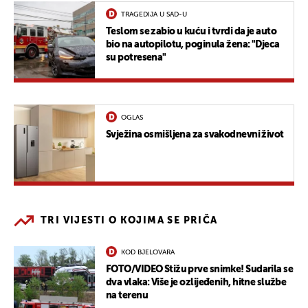
TRAGEDIJA U SAD-U
Teslom se zabio u kuću i tvrdi da je auto
bio na autopilotu, poginula žena: "Djeca
su potresena"
OGLAS
Svježina osmišljena za svakodnevni život
TRI VIJESTI O KOJIMA SE PRIČA
KOD BJELOVARA
FOTO/VIDEO Stižu prve snimke! Sudarila se
dva vlaka: Više je ozlijeđenih, hitne službe
na terenu