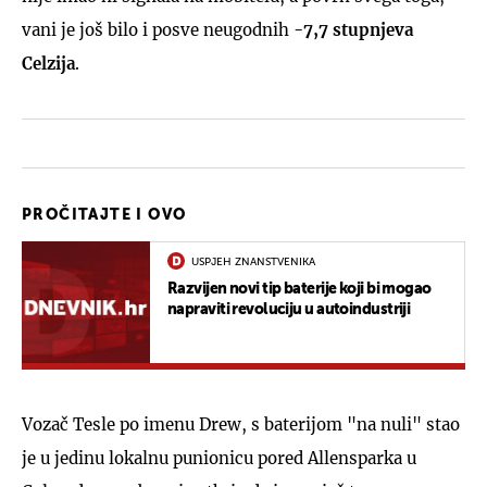
vani je još bilo i posve neugodnih
-7,7 stupnjeva
Celzija
.
PROČITAJTE I OVO
USPJEH ZNANSTVENIKA
Razvijen novi tip baterije koji bi mogao
napraviti revoluciju u autoindustriji
Vozač Tesle po imenu Drew, s baterijom "na nuli" stao
je u jedinu lokalnu punionicu pored Allensparka u