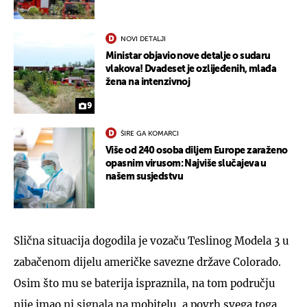
NOVI DETALJI
Ministar objavio nove detalje o sudaru
vlakova! Dvadeset je ozlijeđenih, mlađa
žena na intenzivnoj
9
ŠIRE GA KOMARCI
Više od 240 osoba diljem Europe zaraženo
opasnim virusom: Najviše slučajeva u
našem susjedstvu
Slična situacija dogodila je vozaču Teslinog Modela 3 u
zabačenom dijelu američke savezne države Colorado.
Osim što mu se baterija ispraznila, na tom području
nije imao ni signala na mobitelu, a povrh svega toga,