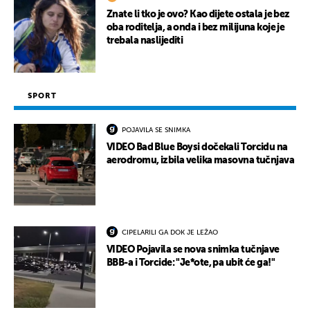
Znate li tko je ovo? Kao dijete ostala je bez
oba roditelja, a onda i bez milijuna koje je
trebala naslijediti
SPORT
POJAVILA SE SNIMKA
VIDEO Bad Blue Boysi dočekali Torcidu na
aerodromu, izbila velika masovna tučnjava
CIPELARILI GA DOK JE LEŽAO
VIDEO Pojavila se nova snimka tučnjave
BBB-a i Torcide: "Je*ote, pa ubit će ga!"