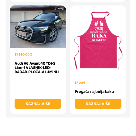
31.990,00 €
Audi A6 Avant 40 TDI-S
Line-1 VLASNIK-LED-
RADAR-PLOČA-ALUMINIJ
17,00 €
Pregača najbolja baka
SAZNAJ VIŠE
SAZNAJ VIŠE