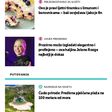
PREJEDNOSTAVNO ZA SLOŽITI
Ovo je pravi ljetni tiramisu s limunom i
borovnicama – baš osvježava i jako je fin
UVIJEK PREKRASNA
Prozirno može izgledati elegantno i
profinjeno – ova haljina Jelene Rozge
najbolji je dokaz
PUTOVANJA
NAJMANJA NA SVIJETU
Čudo prirode: Predivna pješčana plaža na
100 metara od mora