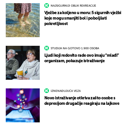
NAJSIGURNIJI OBLIK REKREACIJE
Vježbe za koljeno u moru: 5 sigurnih vježbi
koje mogu smanjiti bol i poboljšati
pokretljivost
STUDIJA NA GOTOVO 1.900 OSOBA
Ljudi koji redovito rade ovo imaju “mlađi”
organizam, pokazuje istraživanje
IZNENAĐUJUĆA VEZA
Novo istraživanje otkriva zašto osobe s
depresijom drugačije reagiraju na lajkove