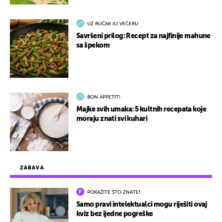
UZ RUČAK ILI VEČERU
Savršeni prilog: Recept za najfinije mahune
sa špekom
BON APPETIT!
Majke svih umaka: 5 kultnih recepata koje
moraju znati svi kuhari
ZABAVA
POKAŽITE ŠTO ZNATE!
Samo pravi intelektualci mogu riješiti ovaj
kviz bez ijedne pogreške