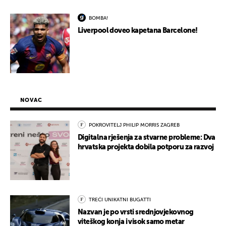
BOMBA!
Liverpool doveo kapetana Barcelone!
NOVAC
POKROVITELJ PHILIP MORRIS ZAGREB
Digitalna rješenja za stvarne probleme: Dva
hrvatska projekta dobila potporu za razvoj
TREĆI UNIKATNI BUGATTI
Nazvan je po vrsti srednjovjekovnog
viteškog konja i visok samo metar