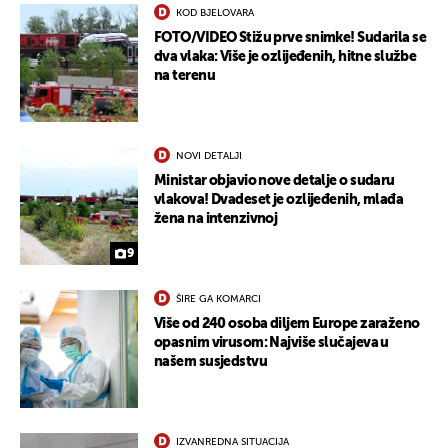
KOD BJELOVARA
UKLJUČITE NOTIFIKACIJE
FOTO/VIDEO Stižu prve snimke! Sudarila se
dva vlaka: Više je ozlijeđenih, hitne službe
na terenu
NOVI DETALJI
Ministar objavio nove detalje o sudaru
vlakova! Dvadeset je ozlijeđenih, mlađa
žena na intenzivnoj
9
ŠIRE GA KOMARCI
Više od 240 osoba diljem Europe zaraženo
opasnim virusom: Najviše slučajeva u
našem susjedstvu
IZVANREDNA SITUACIJA