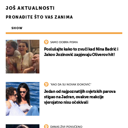
JOŠ AKTUALNOSTI
PRONAĐITE ŠTO VAS ZANIMA
SHOW
SAMO DOBRA PISMA
Poslušajte kako to zvuči kad Nina Badrić i
Jakov Jozinović zapjevaju Oliverov hit!
"KAO DA SU NOVAK ĐOKOVIĆ"
Jedan od najpoznatijih svjetskih parova
stigao na Jadran, ovakve reakcije
vjerojatno nisu očekivali
DANAS ŽIVI POVUČENO