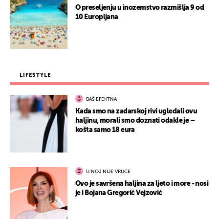
O preseljenju u inozemstvo razmišlja 9 od
10 Europljana
LIFESTYLE
BAŠ EFEKTNA
Kada smo na zadarskoj rivi ugledali ovu
haljinu, morali smo doznati odakle je –
košta samo 18 eura
U NOJ NIJE VRUĆE
Ovo je savršena haljina za ljeto i more - nosi
je i Bojana Gregorić Vejzović