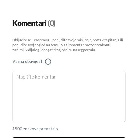
Komentari
(0)
Uključite se u raspravu – podijelite svoje mišljenje, postavite pitanja ili
ponudite svoj pogled na temu. Vaš komentar može potaknuti
zanimljiv dijalog i obogatiti zajednicu našeg portala.
Važna obavijest
!
1500 znakova preostalo