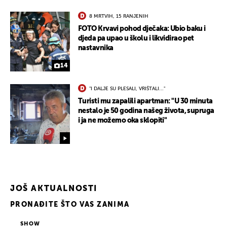
8 MRTVIH, 15 RANJENIH
FOTO Krvavi pohod dječaka: Ubio baku i
djeda pa upao u školu i likvidirao pet
nastavnika
14
"I DALJE SU PLESALI, VRIŠTALI..."
Turisti mu zapalili apartman: "U 30 minuta
nestalo je 50 godina našeg života, supruga
i ja ne možemo oka sklopiti"
JOŠ AKTUALNOSTI
PRONAĐITE ŠTO VAS ZANIMA
SHOW