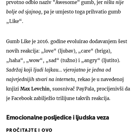
prvotno odbio naziv "Awesome" gumb, jer
ništa nije
bolje od sjajnog
, pa je umjesto toga prihvatio gumb
„Like“.
Gumb Like je 2016. godine evoluirao dodavanjem šest
novih reakcija: „love“ (ljubav), „care“ (briga),
„haha“, „wow“, „sad“ (tužno) i „angry“ (ljutito).
Sadržaj koji ljudi lajkau... vjerojatno je jedna od
najvrjednijih stvari na internetu
, rekao je u navedenoj
knjizi
Max Levchin
, suosnivač PayPala, procijenivši da
je Facebook zabilježio trilijune takvih reakcija.
Emocionalne posljedice i ljudska veza
PROČITAJTE I OVO