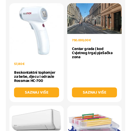
750.000,00 €
Centar grada ( kod
Cvjetnog trga) pješačka
zona
57,80 €
Beskontaktni toplomjer
za bebe, djecu i odrasle
Rossmax HC-700
SAZNAJ VIŠE
SAZNAJ VIŠE