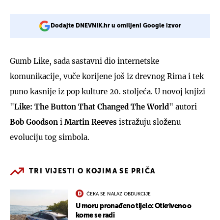
Dodajte DNEVNIK.hr u omiljeni Google izvor
Gumb Like, sada sastavni dio internetske
komunikacije, vuče korijene još iz drevnog Rima i tek
puno kasnije iz pop kulture 20. stoljeća. U novoj knjizi
"
Like: The Button That Changed The World
" autori
Bob Goodson
i
Martin Reeves
istražuju složenu
evoluciju tog simbola.
TRI VIJESTI O KOJIMA SE PRIČA
ČEKA SE NALAZ OBDUKCIJE
U moru pronađeno tijelo: Otkriveno o
kome se radi