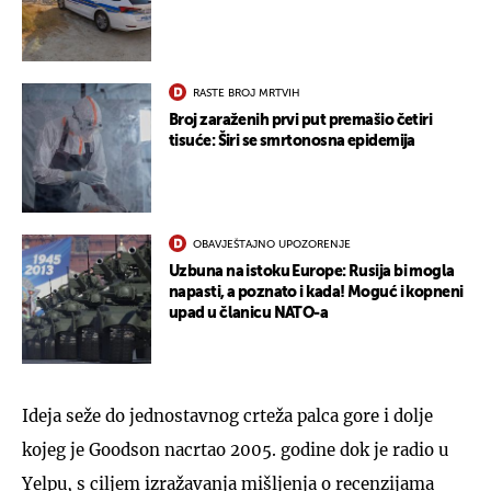
RASTE BROJ MRTVIH
Broj zaraženih prvi put premašio četiri
tisuće: Širi se smrtonosna epidemija
OBAVJEŠTAJNO UPOZORENJE
Uzbuna na istoku Europe: Rusija bi mogla
napasti, a poznato i kada! Moguć i kopneni
upad u članicu NATO-a
Ideja seže do jednostavnog crteža palca gore i dolje
kojeg je Goodson nacrtao 2005. godine dok je radio u
Yelpu, s ciljem izražavanja mišljenja o recenzijama