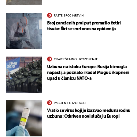
RASTE BROJ MRTVIH
Broj zaraženih prvi put premašio četiri
tisuće: Širi se smrtonosna epidemija
OBAVJEŠTAJNO UPOZORENJE
Uzbuna na istoku Europe: Rusija bi mogla
napasti, a poznato i kada! Moguć i kopneni
upad u članicu NATO-a
PACIJENT U IZOLACIJI
Vratio se virus koji je izazvao međunarodnu
uzbunu: Otkriven novi slučaj u Europi