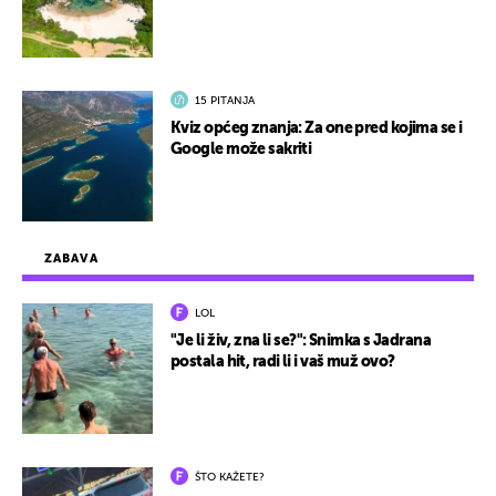
15 PITANJA
Kviz općeg znanja: Za one pred kojima se i
Google može sakriti
ZABAVA
LOL
"Je li živ, zna li se?": Snimka s Jadrana
postala hit, radi li i vaš muž ovo?
ŠTO KAŽETE?