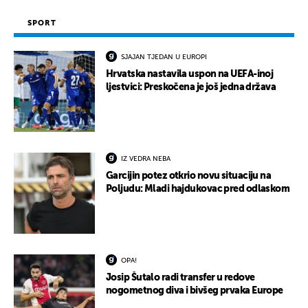
SPORT
SJAJAN TJEDAN U EUROPI
Hrvatska nastavila uspon na UEFA-inoj
ljestvici: Preskočena je još jedna država
IZ VEDRA NEBA
Garcijin potez otkrio novu situaciju na
Poljudu: Mladi hajdukovac pred odlaskom
OPA!
Josip Šutalo radi transfer u redove
nogometnog diva i bivšeg prvaka Europe