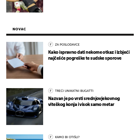
NOVAC
ZA POSLODAVCE
Kako ispravno dati nekome otkaz i izbjeći
najčešće pogreške te sudske sporove
TREĆI UNIKATNI BUGATTI
Nazvan je po vrsti srednjovjekovnog
viteškog konja i visok samo metar
KAMO BI OTIŠLI?