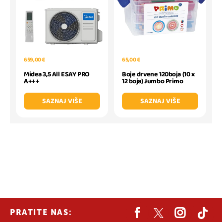
659,00 €
65,00 €
Midea 3,5 All ESAY PRO
Boje drvene 120boja (10 x
A+++
12 boja) Jumbo Primo
SAZNAJ VIŠE
SAZNAJ VIŠE
PRATITE NAS: