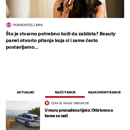
POKROVITELJ BIPA
Što je stvarno potrebno koži da zablista? Beauty
panel otvorio pitanja koja si i same često
postavljamo...
UKLJUČITE NOTIFIKACIJE
AKTUALNO
NAJČITANIJE
NAJKOMENTIRANIJE
ČEKA SE NALAZ OBDUKCIJE
U moru pronađeno tijelo: Otkriveno o
kome se radi