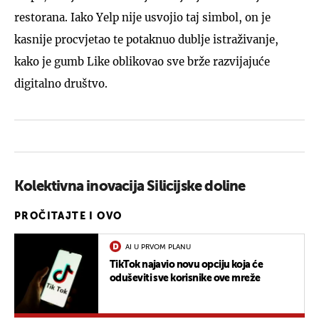
restorana. Iako Yelp nije usvojio taj simbol, on je
kasnije procvjetao te potaknuo dublje istraživanje,
kako je gumb Like oblikovao sve brže razvijajuće
digitalno društvo.
Kolektivna inovacija Silicijske doline
PROČITAJTE I OVO
AI U PRVOM PLANU
TikTok najavio novu opciju koja će
oduševiti sve korisnike ove mreže