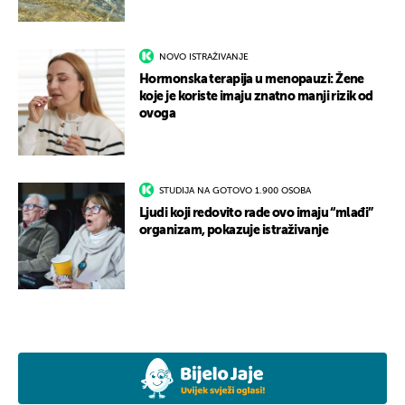
NOVO ISTRAŽIVANJE
Hormonska terapija u menopauzi: Žene
koje je koriste imaju znatno manji rizik od
ovoga
STUDIJA NA GOTOVO 1.900 OSOBA
Ljudi koji redovito rade ovo imaju “mlađi”
organizam, pokazuje istraživanje