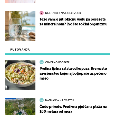
NIJE UVIJEK NAJBOLJI IZBOR
Teže vam je piti običnu vodu pa posežete
za mineralnom? Evo što to čini organizmu
PUTOVANJA
OBVEZNO PROBATI!
Prefina ljetna salata od kupusa: Kremasto
savršenstvo koje najbolje paše uz pečeno
meso
NAJMANJA NA SVIJETU
Čudo prirode: Predivna pješčana plaža na
100 metara od mora