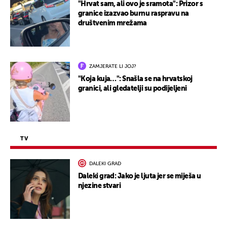
"Hrvat sam, ali ovo je sramota": Prizor s
granice izazvao burnu raspravu na
društvenim mrežama
ZAMJERATE LI JOJ?
"Koja kuja…": Snašla se na hrvatskoj
granici, ali gledatelji su podijeljeni
TV
DALEKI GRAD
Daleki grad: Jako je ljuta jer se miješa u
njezine stvari