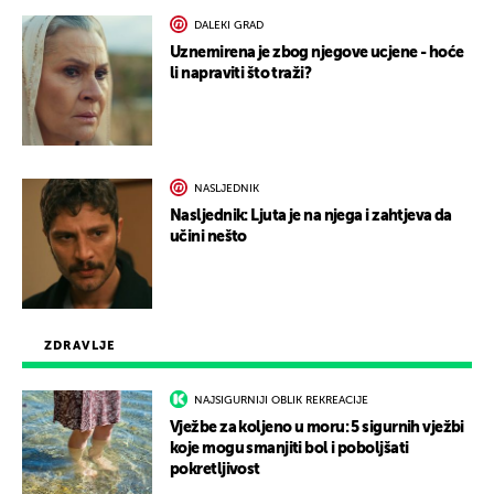
DALEKI GRAD
Uznemirena je zbog njegove ucjene - hoće
li napraviti što traži?
NASLJEDNIK
Nasljednik: Ljuta je na njega i zahtjeva da
učini nešto
ZDRAVLJE
NAJSIGURNIJI OBLIK REKREACIJE
Vježbe za koljeno u moru: 5 sigurnih vježbi
koje mogu smanjiti bol i poboljšati
pokretljivost