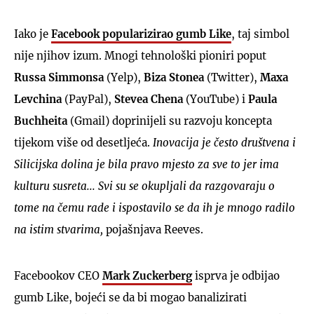
Iako je
Facebook popularizirao gumb Like
, taj simbol
nije njihov izum. Mnogi tehnološki pioniri poput
Russa Simmonsa
(Yelp),
Biza Stonea
(Twitter),
Maxa
Levchina
(PayPal),
Stevea Chena
(YouTube) i
Paula
Buchheita
(Gmail) doprinijeli su razvoju koncepta
tijekom više od desetljeća.
Inovacija je često društvena i
Silicijska dolina je bila pravo mjesto za sve to jer ima
kulturu susreta... Svi su se okupljali da razgovaraju o
tome na čemu rade i ispostavilo se da ih je mnogo radilo
na istim stvarima,
pojašnjava Reeves.
Facebookov CEO
Mark Zuckerberg
isprva je odbijao
gumb Like, bojeći se da bi mogao banalizirati