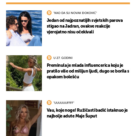
"KAO DA SU NOVAK ĐOKOVIĆ"
Jedan od najpoznatijih svjetskih parova
stigao na Jadran, ovakve reakcije
vjerojatno nisu očekivali
U 27. GODINI
Preminula je mlada influencerica koju je
pratilo više od milijun ljudi, dugo se borila s
opakom bolešću
"UUUUUUFFFF"
Vau, koje noge! Ružičasti badić istaknuo je
najbolje adute Maje Šuput