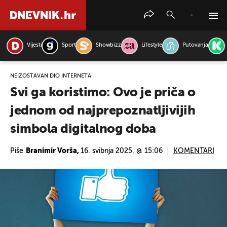
Vijesti
Sport
Showbizz
Lifestyle
Putovanja
PRETRAŽITE VIJESTI
NEIZOSTAVAN DIO INTERNETA
Svi ga koristimo: Ovo je priča o
jednom od najprepoznatljivijih
simbola digitalnog doba
Piše
Branimir Vorša,
16. svibnja 2025. @ 15:06
KOMENTARI