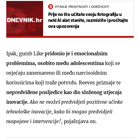
PITANJE PRIVATNOSTI I ODRŽIVOSTI
Prije no što učitate svoju fotografiju u
neki AI alat stanite, razmislite i pročitajte
ova upozorenja
Ipak, gumb Like
pridonio je i emocionalnim
problemima, osobito među adolescentima
koji se
osjećaju zanemareno ili među narcisoidnim
korisnicima koji traže potvrdu. Reeves priznaje te
nepredviđene posljedice kao dio složenog utjecaja
inovacije.
Ako ne možeš predvidjeti pozitivne učinke
tehnološke inovacije, kako bi mogao predvidjeti
nuspojave i intervencije?
, pojašnjava on.