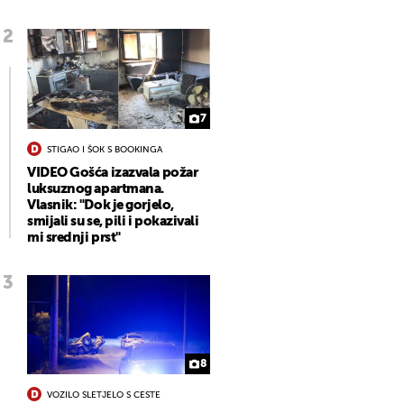
7
STIGAO I ŠOK S BOOKINGA
VIDEO Gošća izazvala požar
luksuznog apartmana.
Vlasnik: "Dok je gorjelo,
smijali su se, pili i pokazivali
mi srednji prst"
8
VOZILO SLETJELO S CESTE