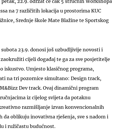
u petak, 22.9. održat će čak 5 stručnih Workshopa
sa na 7 različitih lokacija u prostorima KUC
žnice, Srednje škole Mate Blažine te Sportskog
UKLJUČITE NOTIFIKACIJE
subota 23.9. donosi još uzbudljivije novosti i
zaokružiti cijeli događaj te ga za sve posjetitelje
no iskustvo. Umjesto klasičnog programa,
ati na tri pozornice simultano: Design track,
PM&Bizz Dev track. Ovaj dinamični program
učnjacima iz cijelog svijeta da potaknu
 kreativno razmišljanje izvan konvencionalnih
 ih da oblikuju inovativna rješenja, sve s nadom i
u i ružičastu budućnost.