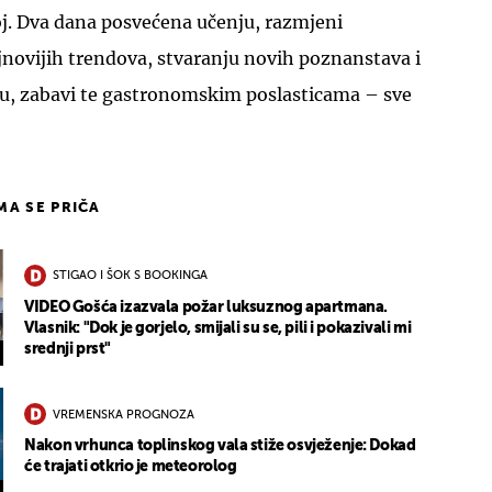
oj. Dva dana posvećena učenju, razmjeni
jnovijih trendova, stvaranju novih poznanstava i
ju, zabavi te gastronomskim poslasticama – sve
IMA SE PRIČA
STIGAO I ŠOK S BOOKINGA
VIDEO Gošća izazvala požar luksuznog apartmana.
Vlasnik: "Dok je gorjelo, smijali su se, pili i pokazivali mi
srednji prst"
VREMENSKA PROGNOZA
Nakon vrhunca toplinskog vala stiže osvježenje: Dokad
će trajati otkrio je meteorolog