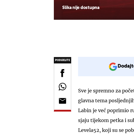
Slika nije dostupna
PODIJELITE
Dodajt
Sve je spremno za počet
glavna tema posljednji
Labin je već poprimio r
sjaju tijekom petka i s
Levela52, koji su se po