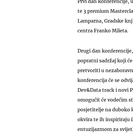
Prvi dan konferencije, 
te 3 premium Masterclas
Lamparna, Gradske knji
centra Franko Mileta.
Drugi dan konferencije, 
popratni sadržaj koji će 
pretvoriti u nezaborav
konferencija će se odvij
Dev&Data track i novi 
omogućit će vodećim str
posjetitelje na duboko
okvira te ih inspiriraju
entuzijazmom za svijetl