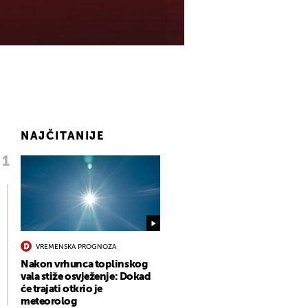
NAJČITANIJE
VREMENSKA PROGNOZA
Nakon vrhunca toplinskog
vala stiže osvježenje: Dokad
će trajati otkrio je
meteorolog