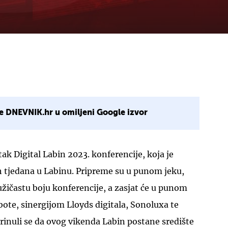
e DNEVNIK.hr u omiljeni Google izvor
ak Digital Labin 2023. konferencije, koja je
h tjedana u Labinu. Pripreme su u punom jeku,
užičastu boju konferencije, a zasjat će u punom
ubote, sinergijom Lloyds digitala, Sonoluxa te
brinuli se da ovog vikenda Labin postane središte