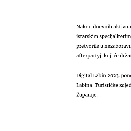
Nakon dnevnih aktivnost
istarskim specijalitetima
pretvorile u nezaboravn
afterpartyji koji će dr
Digital Labin 2023. po
Labina, Turističke zaje
Županije.