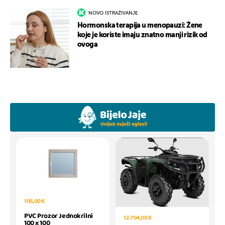
NOVO ISTRAŽIVANJE
Hormonska terapija u menopauzi: Žene
koje je koriste imaju znatno manji rizik od
ovoga
105,00 €
PVC Prozor Jednokrilni
12.704,00 €
100 x 100