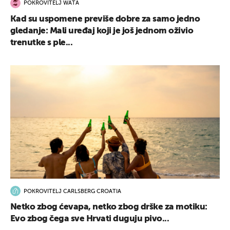
POKROVITELJ WATA
Kad su uspomene previše dobre za samo jedno
gledanje: Mali uređaj koji je još jednom oživio
trenutke s ple...
POKROVITELJ CARLSBERG CROATIA
Netko zbog ćevapa, netko zbog drške za motiku:
Evo zbog čega sve Hrvati duguju pivo...