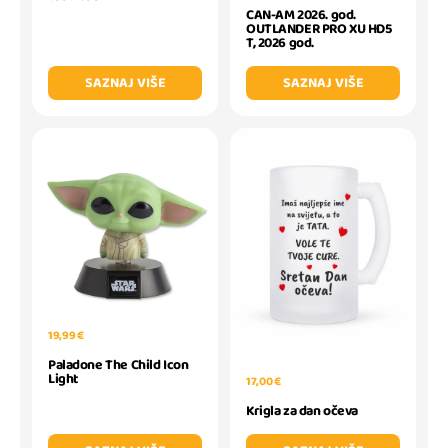
CAN-AM 2026. god.
OUTLANDER PRO XU HD5
T, 2026 god.
SAZNAJ VIŠE
SAZNAJ VIŠE
19,99 €
Paladone The Child Icon
Light
17,00 €
Krigla za dan očeva