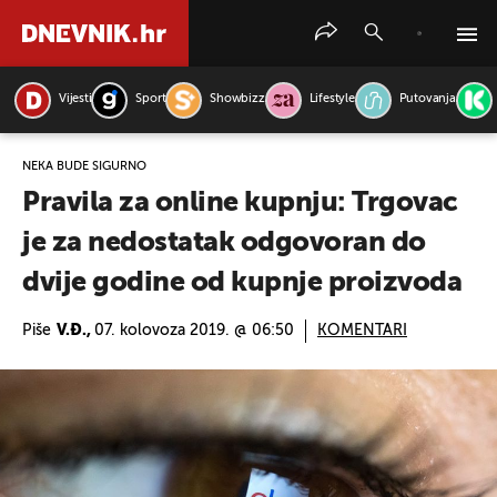
Vijesti
Sport
Showbizz
Lifestyle
Putovanja
PRETRAŽITE VIJESTI
NEKA BUDE SIGURNO
Pravila za online kupnju: Trgovac
je za nedostatak odgovoran do
dvije godine od kupnje proizvoda
Piše
V.Đ.,
07. kolovoza 2019. @ 06:50
KOMENTARI