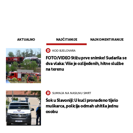
AKTUALNO
NAJČITANIJE
NAJKOMENTIRANIJE
KOD BJELOVARA
FOTO/VIDEO Stižu prve snimke! Sudarila se
dva vlaka: Više je ozlijeđenih, hitne službe
na terenu
SUMNJA NA NASILNU SMRT
Šok u Slavoniji: U kući pronađeno tijelo
muškarca, policija odmah uhitila jednu
osobu