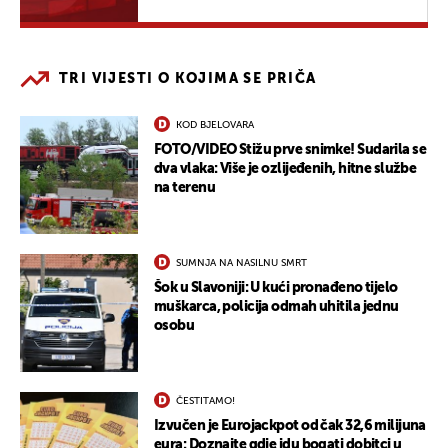
TRI VIJESTI O KOJIMA SE PRIČA
KOD BJELOVARA
FOTO/VIDEO Stižu prve snimke! Sudarila se
dva vlaka: Više je ozlijeđenih, hitne službe
na terenu
SUMNJA NA NASILNU SMRT
Šok u Slavoniji: U kući pronađeno tijelo
muškarca, policija odmah uhitila jednu
osobu
ČESTITAMO!
Izvučen je Eurojackpot od čak 32,6 milijuna
eura: Doznajte gdje idu bogati dobitci u