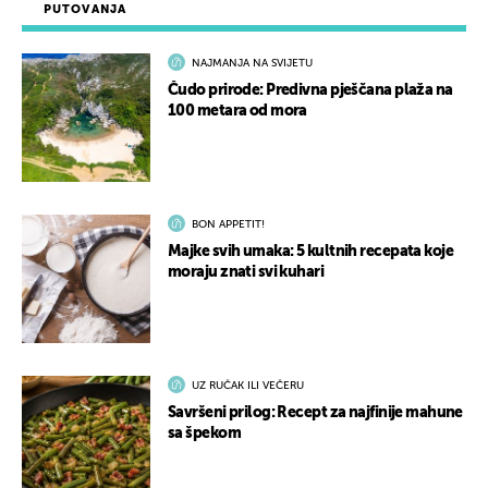
PUTOVANJA
NAJMANJA NA SVIJETU
Čudo prirode: Predivna pješčana plaža na
100 metara od mora
BON APPETIT!
Majke svih umaka: 5 kultnih recepata koje
moraju znati svi kuhari
UZ RUČAK ILI VEČERU
Savršeni prilog: Recept za najfinije mahune
sa špekom