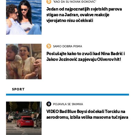
"KAO DA SU NOVAK ĐOKOVIĆ"
Jedan od najpoznatijih svjetskih parova
stigao na Jadran, ovakve reakcije
vjerojatno nisu očekivali
SAMO DOBRA PISMA
Poslušajte kako to zvuči kad Nina Badrić i
Jakov Jozinović zapjevaju Oliverov hit!
SPORT
POJAVILA SE SNIMKA
VIDEO Bad Blue Boysi dočekali Torcidu na
aerodromu, izbila velika masovna tučnjava