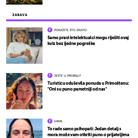
ZABAVA
POKAŽITE ŠTO ZNATE!
Samo pravi intelektualci mogu riješiti ovaj
kviz bez ijedne pogreške
JESTE LI PROBALI?
Turisticu oduševila ponuda u Primoštenu:
"Oni su puno pametniji od nas"
HMM…
To rade samo psihopati: Jedan detalj s
mora može vam otkriti puno o prijateljima