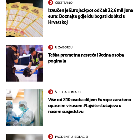
ČESTITAMO!
Izvučen je Eurojackpot od čak 32,6 milijuna
eura: Doznajte gdje idu bogati dobitci u
Hrvatskoj
UKLJUČITE NOTIFIKACIJE
U ZAGORJU
Teška prometna nesreća! Jedna osoba
poginula
ŠIRE GA KOMARCI
Više od 240 osoba diljem Europe zaraženo
opasnim virusom: Najviše slučajeva u
našem susjedstvu
PACIJENT U IZOLACIJI