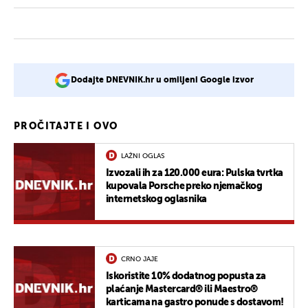
Dodajte DNEVNIK.hr u omiljeni Google izvor
PROČITAJTE I OVO
LAŽNI OGLAS
Izvozali ih za 120.000 eura: Pulska tvrtka
kupovala Porsche preko njemačkog
internetskog oglasnika
CRNO JAJE
Iskoristite 10% dodatnog popusta za
plaćanje Mastercard® ili Maestro®
karticama na gastro ponude s dostavom!