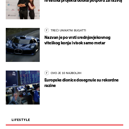
hrvatska projekta dobila potporu za razvoj
TREĆI UNIKATNI BUGATTI
Nazvan je po vrsti srednjovjekovnog
viteškog konja i visok samo metar
OVO JE 10 NAJBOLJIH
Europske dionice dosegnule su rekordne
razine
LIFESTYLE