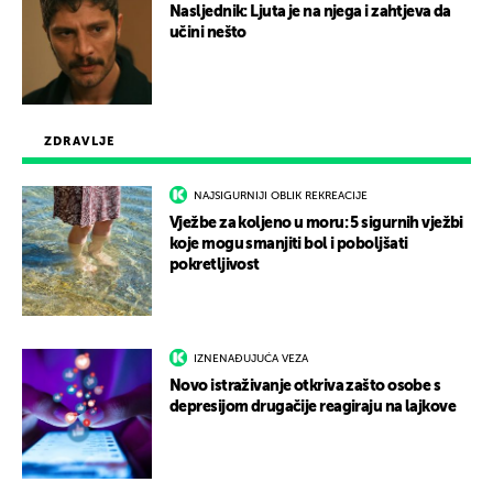
Nasljednik: Ljuta je na njega i zahtjeva da
učini nešto
ZDRAVLJE
NAJSIGURNIJI OBLIK REKREACIJE
Vježbe za koljeno u moru: 5 sigurnih vježbi
koje mogu smanjiti bol i poboljšati
pokretljivost
IZNENAĐUJUĆA VEZA
Novo istraživanje otkriva zašto osobe s
depresijom drugačije reagiraju na lajkove