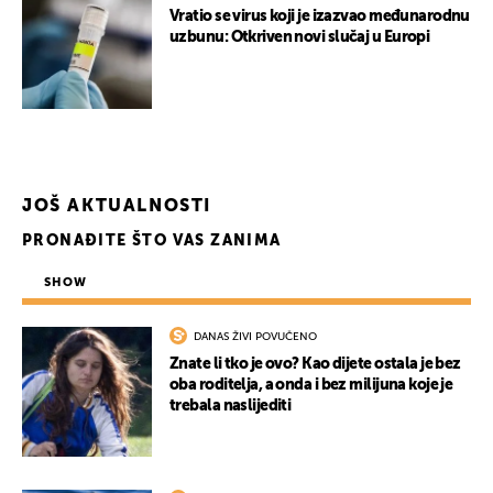
Vratio se virus koji je izazvao međunarodnu
uzbunu: Otkriven novi slučaj u Europi
JOŠ AKTUALNOSTI
PRONAĐITE ŠTO VAS ZANIMA
SHOW
DANAS ŽIVI POVUČENO
Znate li tko je ovo? Kao dijete ostala je bez
oba roditelja, a onda i bez milijuna koje je
trebala naslijediti