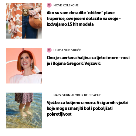
NOVE KOLEKCIJE
Ako su vam dosadile “obične” plave
traperice, ove jeseni dolazite na svoje -
izdvajamo 15 hit modela
U NOJ NIJE VRUĆE
Ovo je savršena haljina za ljeto i more - nosi
je i Bojana Gregorić Vejzović
NAJSIGURNIJI OBLIK REKREACIJE
Vježbe za koljeno u moru: 5 sigurnih vježbi
koje mogu smanjiti bol i poboljšati
pokretljivost