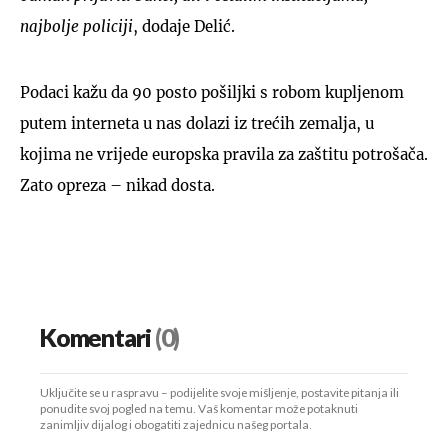
najbolje policiji
, dodaje Delić.
Podaci kažu da 90 posto pošiljki s robom kupljenom
putem interneta u nas dolazi iz trećih zemalja, u
kojima ne vrijede europska pravila za zaštitu potrošača.
Zato opreza – nikad dosta.
Komentari
(0)
Uključite se u raspravu – podijelite svoje mišljenje, postavite pitanja ili
ponudite svoj pogled na temu. Vaš komentar može potaknuti
zanimljiv dijalog i obogatiti zajednicu našeg portala.