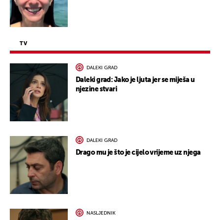
TV
DALEKI GRAD
Daleki grad: Jako je ljuta jer se miješa u
njezine stvari
DALEKI GRAD
Drago mu je što je cijelo vrijeme uz njega
NASLJEDNIK