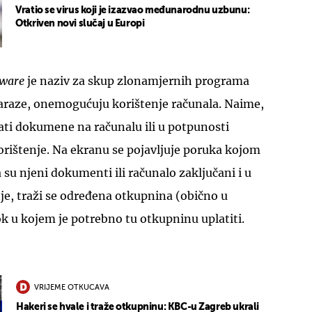
Vratio se virus koji je izazvao međunarodnu uzbunu:
Otkriven novi slučaj u Europi
ware
je naziv za skup zlonamjernih programa
zaraze, onemogućuju korištenje računala. Naime,
ati dokumene na računalu ili u potpunosti
rištenje. Na ekranu se pojavljuje poruka kojom
 su njeni dokumenti ili računalo zaključani i u
je, traži se određena otkupnina (obično u
rok u kojem je potrebno tu otkupninu uplatiti.
VRIJEME OTKUCAVA
Hakeri se hvale i traže otkupninu: KBC-u Zagreb ukrali