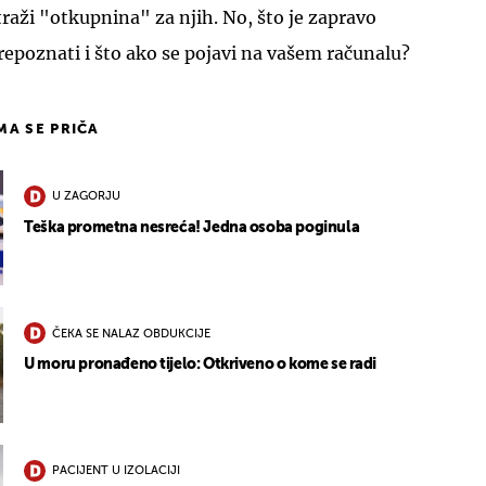
aži "otkupnina" za njih. No, što je zapravo
epoznati i što ako se pojavi na vašem računalu?
IMA SE PRIČA
U ZAGORJU
Teška prometna nesreća! Jedna osoba poginula
ČEKA SE NALAZ OBDUKCIJE
U moru pronađeno tijelo: Otkriveno o kome se radi
PACIJENT U IZOLACIJI