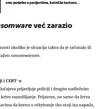
smo podatke o pacijentima, bolničke kartone...
nsomware
već zarazio
UKLJUČITE NOTIFIKACIJE
sti ukoliko je situacija takva da je računalo ili
aražen
ransomwareom
.
iji i CERT-u
lučajeva prijavljuje policiji i drugim nadležnim
 krivo razmišljanje. Prijavom, ne samo da žrtva
jacima da krenu u otkrivanje tko stoji iza napada,