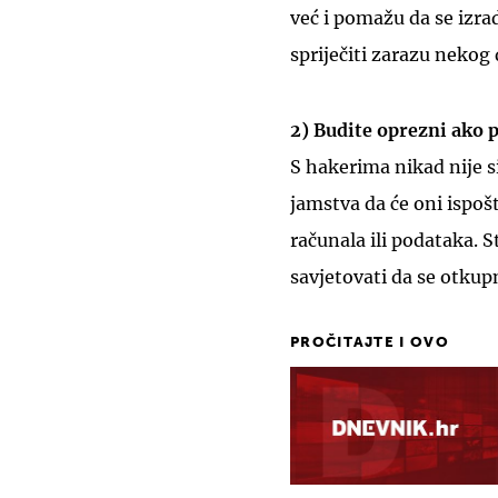
već i pomažu da se izra
spriječiti zarazu nekog 
2) Budite oprezni ako p
S hakerima nikad nije s
jamstva da će oni ispošt
računala ili podataka. St
savjetovati da se otkup
PROČITAJTE I OVO