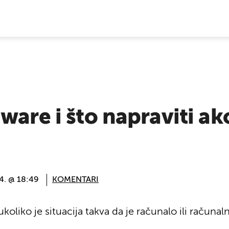
E VIJESTI
ware i što napraviti ak
24. @ 18:49
KOMENTARI
oliko je situacija takva da je računalo ili računal