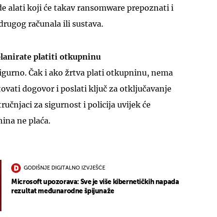
de alati koji će takav ransomware prepoznati i
drugog računala ili sustava.
lanirate platiti otkupninu
igurno. Čak i ako žrtva plati otkupninu, nema
ovati dogovor i poslati ključ za otključavanje
ručnjaci za sigurnost i policija uvijek će
nina ne plaća.
GODIŠNJE DIGITALNO IZVJEŠĆE
Microsoft upozorava: Sve je više kibernetičkih napada
rezultat međunarodne špijunaže