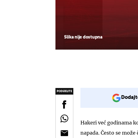
Slika nije dostupna
PODIJELITE
Dodajt
Hakeri već godinama k
napada. Često se može č