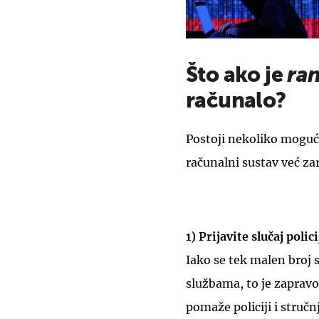
Što ako je
ra
računalo?
Postoji nekoliko mogućno
računalni sustav već z
1) Prijavite slučaj polic
Iako se tek malen broj s
službama, to je zapravo
pomaže policiji i stručn