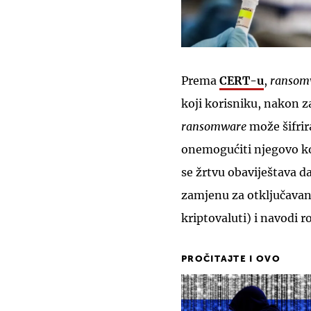
Prema
CERT-u
,
ransom
koji korisniku, nakon 
ransomware
može šifrir
onemogućiti njegovo ko
se žrtvu obaviještava da
zamjenu za otključavan
kriptovaluti) i navodi 
PROČITAJTE I OVO