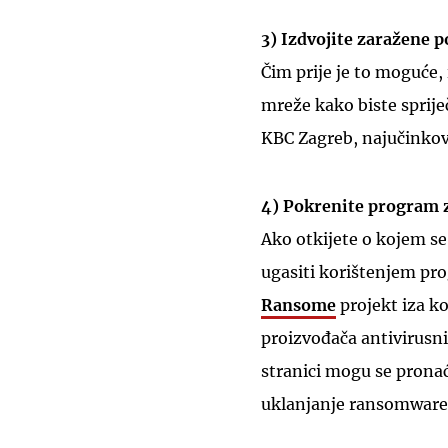
3) Izdvojite zaražene 
Čim prije je to moguće,
mreže kako biste spriječi
KBC Zagreb, najučinkovi
4) Pokrenite program 
Ako otkijete o kojem s
ugasiti korištenjem pr
Ransome
projekt iza ko
proizvođača antivirusn
stranici mogu se pronaći 
uklanjanje ransomware