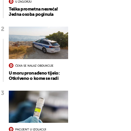
U ZAGORJU
Teška prometna nesreća!
Jedna osoba poginula
ČEKA SE NALAZ OBDUKCIJE
U moru pronađeno tijelo:
Otkriveno o kome se radi
PACIJENT U IZOLACIJI