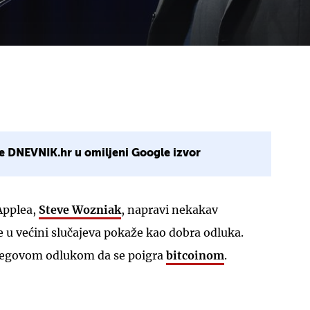
e DNEVNIK.hr u omiljeni Google izvor
Applea,
Steve Wozniak
, napravi nekakav
e u većini slučajeva pokaže kao dobra odluka.
 njegovom odlukom da se poigra
bitcoinom
.