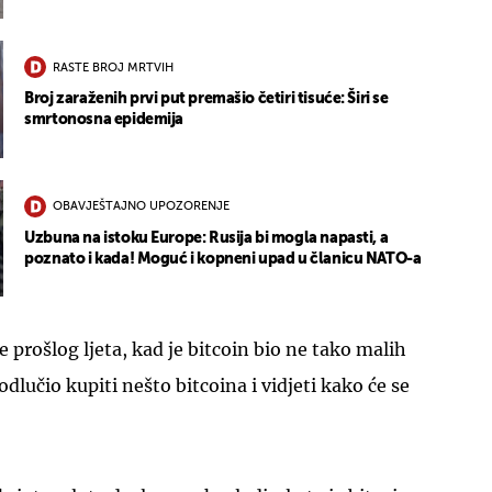
RASTE BROJ MRTVIH
Broj zaraženih prvi put premašio četiri tisuće: Širi se
smrtonosna epidemija
OBAVJEŠTAJNO UPOZORENJE
Uzbuna na istoku Europe: Rusija bi mogla napasti, a
poznato i kada! Moguć i kopneni upad u članicu NATO-a
e prošlog ljeta, kad je bitcoin bio ne tako malih
dlučio kupiti nešto bitcoina i vidjeti kako će se