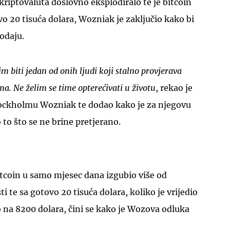
kriptovaluta doslovno eksplodiralo te je bitcoin
o 20 tisuća dolara, Wozniak je zaključio kako bi
rodaju.
m biti jedan od onih ljudi koji stalno provjerava
UKLJUČITE NOTIFIKACIJE
ama. Ne želim se time opterećivati u životu
, rekao je
ockholmu Wozniak te dodao kako je za njegovu
 to što se ne brine pretjerano.
itcoin u samo mjesec dana izgubio više od
ti te sa gotovo 20 tisuća dolara, koliko je vrijedio
 na 8200 dolara, čini se kako je Wozova odluka