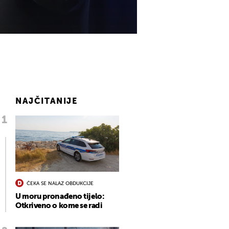
NAJČITANIJE
ČEKA SE NALAZ OBDUKCIJE
U moru pronađeno tijelo:
Otkriveno o kome se radi