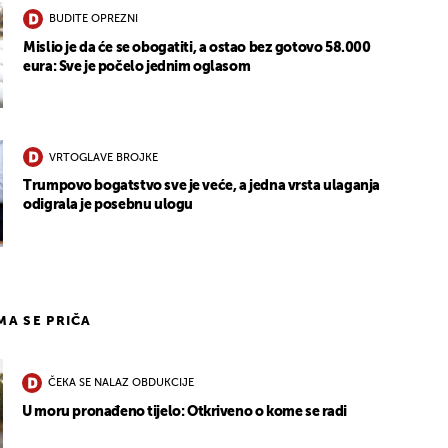
BUDITE OPREZNI
Mislio je da će se obogatiti, a ostao bez gotovo 58.000
eura: Sve je počelo jednim oglasom
VRTOGLAVE BROJKE
Trumpovo bogatstvo sve je veće, a jedna vrsta ulaganja
odigrala je posebnu ulogu
IMA SE PRIČA
ČEKA SE NALAZ OBDUKCIJE
U moru pronađeno tijelo: Otkriveno o kome se radi