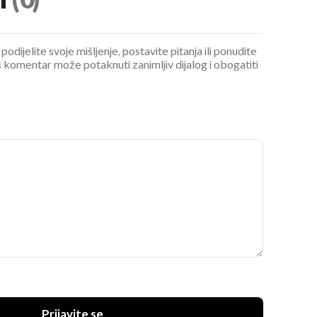
i
(0)
podijelite svoje mišljenje, postavite pitanja ili ponudite
 komentar može potaknuti zanimljiv dijalog i obogatiti
Prijavite se