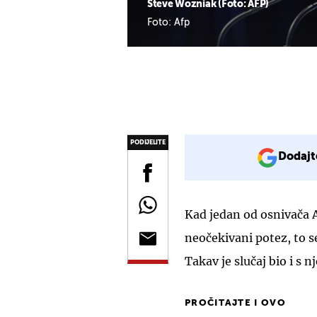
Steve Wozniak (Foto: AFP)
Foto: Afp
PODIJELITE
Dodajt
Kad jedan od osnivača 
neočekivani potez, to s
Takav je slučaj bio i s
PROČITAJTE I OVO