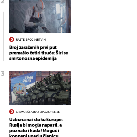
RASTE BROJ MRTVIH
Broj zaraženih prvi put
premašio četiri tisuće: Širi se
smrtonosna epidemija
OBAVJEŠTAJNO UPOZORENJE
Uzbuna na istoku Europe:
Rusija bi mogla napasti, a
poznato i kada! Moguć i
kopneni upad u članicu