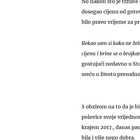
No nakon što je tržište 
dosegao cijenu od gotov
bilo pravo vrijeme za p
Rekao sam si kako ne želi
cijenu i brine se o brojk
gostujući nedavno u St
sreću u životu presudno
S obzirom na to da je b
polovice svoje vrijednos
krajem 2017., danas pao
bila i više nego dobra.