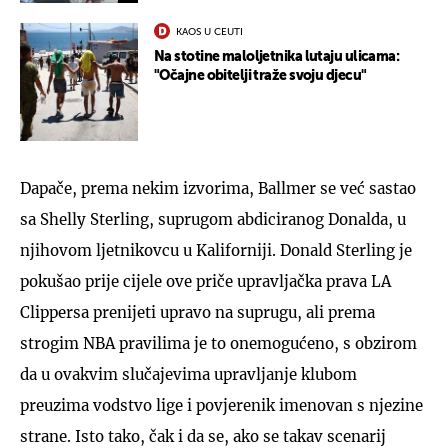
KAOS U CEUTI
Na stotine maloljetnika lutaju ulicama:
"Očajne obitelji traže svoju djecu"
Dapače, prema nekim izvorima, Ballmer se već sastao
sa Shelly Sterling, suprugom abdiciranog Donalda, u
njihovom ljetnikovcu u Kaliforniji. Donald Sterling je
pokušao prije cijele ove priče upravljačka prava LA
Clippersa prenijeti upravo na suprugu, ali prema
strogim NBA pravilima je to onemogućeno, s obzirom
da u ovakvim slučajevima upravljanje klubom
preuzima vodstvo lige i povjerenik imenovan s njezine
strane. Isto tako, čak i da se, ako se takav scenarij