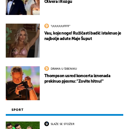
Olivera i Rozgu
"UUUUUUFFFF"
Vau, koje noge! Ružičasti badić istaknuo je
najbolje adute Maje Šuput
DRAMA U ŠIBENIKU
Thompson usred koncerta iznenada
prekinuo pjesmu: "Zovite hitnu!"
SPORT
SLAŽE SE STOŽER