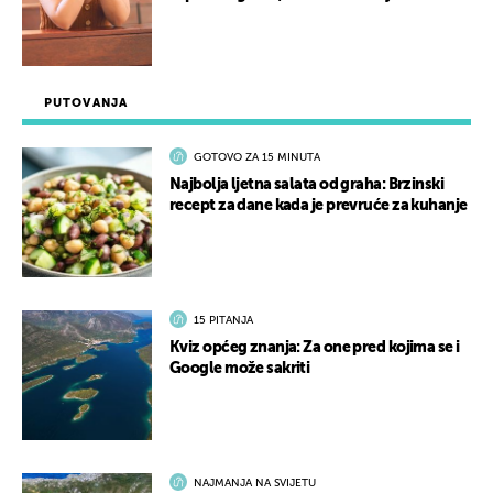
PUTOVANJA
GOTOVO ZA 15 MINUTA
Najbolja ljetna salata od graha: Brzinski
recept za dane kada je prevruće za kuhanje
15 PITANJA
Kviz općeg znanja: Za one pred kojima se i
Google može sakriti
NAJMANJA NA SVIJETU