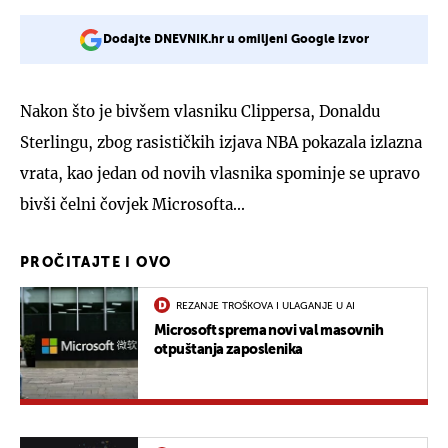
Dodajte DNEVNIK.hr u omiljeni Google izvor
Nakon što je bivšem vlasniku Clippersa, Donaldu
Sterlingu, zbog rasističkih izjava NBA pokazala izlazna
vrata, kao jedan od novih vlasnika spominje se upravo
bivši čelni čovjek Microsofta...
PROČITAJTE I OVO
REZANJE TROŠKOVA I ULAGANJE U AI
Microsoft sprema novi val masovnih
otpuštanja zaposlenika