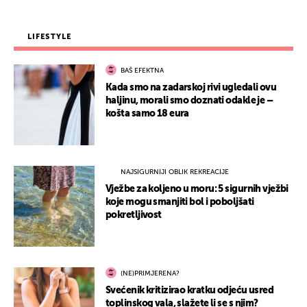
LIFESTYLE
BAŠ EFEKTNA
Kada smo na zadarskoj rivi ugledali ovu
haljinu, morali smo doznati odakle je –
košta samo 18 eura
NAJSIGURNIJI OBLIK REKREACIJE
Vježbe za koljeno u moru: 5 sigurnih vježbi
koje mogu smanjiti bol i poboljšati
pokretljivost
(NE)PRIMJERENA?
Svećenik kritizirao kratku odjeću usred
toplinskog vala, slažete li se s njim?