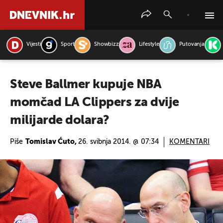
Vijesti
Sport
Showbizz
Lifestyle
Putovanja
PRETRAŽITE VIJESTI
Steve Ballmer kupuje NBA
momčad LA Clippers za dvije
milijarde dolara?
Piše
Tomislav Ćuto,
26. svibnja 2014. @ 07:34
KOMENTARI