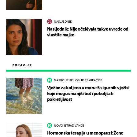
NASLJEDNIK
Nasljednik: Nije očekivala takve uvrede od
vlastite majke
ZDRAVLJE
NAJSIGURNIJI OBLIK REKREACIJE
Vježbe za koljeno u moru: 5 sigurnih vježbi
koje mogu smanjiti bol i poboljšati
pokretljivost
NOVO ISTRAŽIVANJE
Hormonska terapija u menopauzi: Žene