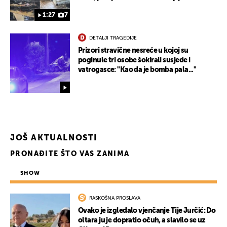
1:27
7
DETALJI TRAGEDIJE
Prizori stravične nesreće u kojoj su
poginule tri osobe šokirali susjede i
vatrogasce: "Kao da je bomba pala..."
JOŠ AKTUALNOSTI
PRONAĐITE ŠTO VAS ZANIMA
SHOW
RASKOŠNA PROSLAVA
Ovako je izgledalo vjenčanje Tije Jurčić: Do
oltara ju je dopratio očuh, a slavilo se uz