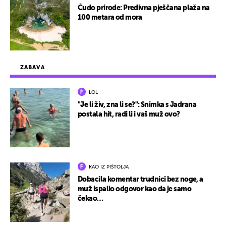
Čudo prirode: Predivna pješčana plaža na
100 metara od mora
ZABAVA
LOL
"Je li živ, zna li se?": Snimka s Jadrana
postala hit, radi li i vaš muž ovo?
KAO IZ PIŠTOLJA
Dobacila komentar trudnici bez noge, a
muž ispalio odgovor kao da je samo
čekao…