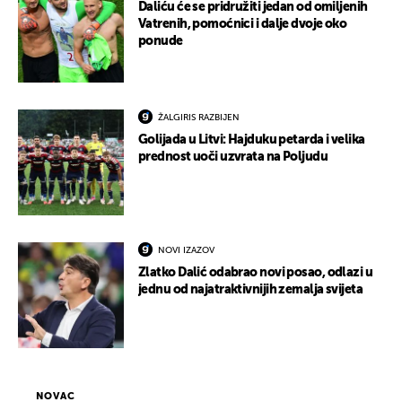
Daliću će se pridružiti jedan od omiljenih
Vatrenih, pomoćnici i dalje dvoje oko
ponude
ŽALGIRIS RAZBIJEN
Golijada u Litvi: Hajduku petarda i velika
prednost uoči uzvrata na Poljudu
NOVI IZAZOV
Zlatko Dalić odabrao novi posao, odlazi u
jednu od najatraktivnijih zemalja svijeta
NOVAC