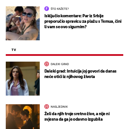
ŠTO KAŽETE?
Isključio komentare: Par iz Srbije
preporučio spravicu za plažu s Temua, čini
li vam se ovo sigurnim?
TV
DALEKI GRAD
Daleki grad: Intuicija joj govori da danas
neće otići iz njihovog života
NASLJEDNIK
Želi da njih troje sretno žive, a nije ni
svjesna da ga je odavno izgubila