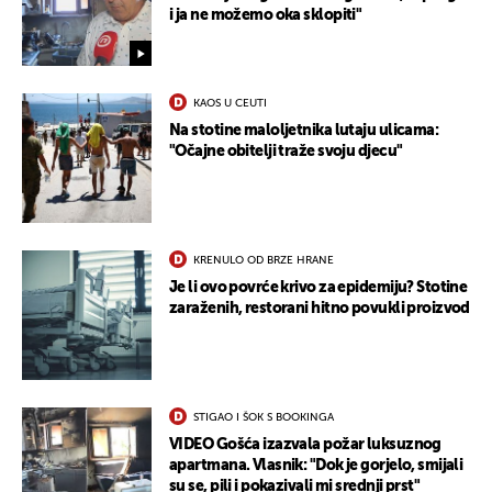
i ja ne možemo oka sklopiti"
KAOS U CEUTI
Na stotine maloljetnika lutaju ulicama:
"Očajne obitelji traže svoju djecu"
KRENULO OD BRZE HRANE
Je li ovo povrće krivo za epidemiju? Stotine
zaraženih, restorani hitno povukli proizvod
UKLJUČITE NOTIFIKACIJE
STIGAO I ŠOK S BOOKINGA
VIDEO Gošća izazvala požar luksuznog
apartmana. Vlasnik: "Dok je gorjelo, smijali
su se, pili i pokazivali mi srednji prst"