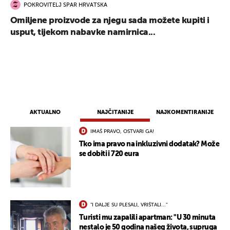
POKROVITELJ SPAR HRVATSKA
Omiljene proizvode za njegu sada možete kupiti i
usput, tijekom nabavke namirnica...
AKTUALNO
NAJČITANIJE
NAJKOMENTIRANIJE
IMAŠ PRAVO, OSTVARI GA!
Tko ima pravo na inkluzivni dodatak? Može
se dobiti i 720 eura
"I DALJE SU PLESALI, VRIŠTALI..."
Turisti mu zapalili apartman: "U 30 minuta
nestalo je 50 godina našeg života, supruga