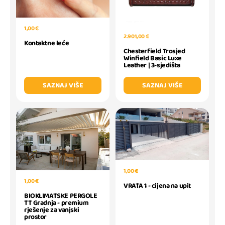
1,00 €
2.901,00 €
Kontaktne leće
Chesterfield Trosjed
Winfield Basic Luxe
Leather | 3-sjedišta
SAZNAJ VIŠE
SAZNAJ VIŠE
1,00 €
1,00 €
VRATA 1 - cijena na upit
BIOKLIMATSKE PERGOLE
TT Gradnja - premium
rješenje za vanjski
prostor