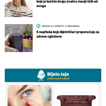
koje je koriste imaju znatno manji rizik od
ovoga
VRIJEDI IH UVRSTITI U PREHRANU
6 napitaka koje dijetetičari preporučuju za
zdrave zglobove