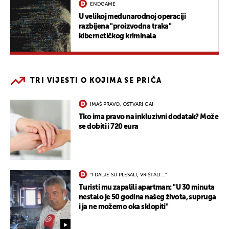
ENDGAME
U velikoj međunarodnoj operaciji
razbijena "proizvodna traka"
kibernetičkog kriminala
TRI VIJESTI O KOJIMA SE PRIČA
IMAŠ PRAVO, OSTVARI GA!
Tko ima pravo na inkluzivni dodatak? Može
se dobiti i 720 eura
"I DALJE SU PLESALI, VRIŠTALI..."
Turisti mu zapalili apartman: "U 30 minuta
nestalo je 50 godina našeg života, supruga
i ja ne možemo oka sklopiti"