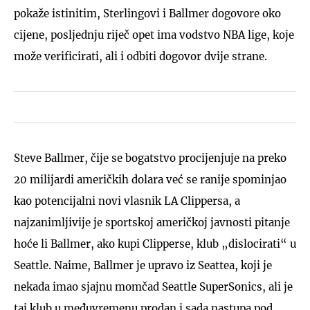
pokaže istinitim, Sterlingovi i Ballmer dogovore oko
cijene, posljednju riječ opet ima vodstvo NBA lige, koje
može verificirati, ali i odbiti dogovor dvije strane.
Steve Ballmer, čije se bogatstvo procijenjuje na preko
20 milijardi američkih dolara već se ranije spominjao
kao potencijalni novi vlasnik LA Clippersa, a
najzanimljivije je sportskoj američkoj javnosti pitanje
hoće li Ballmer, ako kupi Clipperse, klub „dislocirati“ u
Seattle. Naime, Ballmer je upravo iz Seattea, koji je
nekada imao sjajnu momčad Seattle SuperSonics, ali je
taj klub u međuvremenu prodan i sada nastupa pod