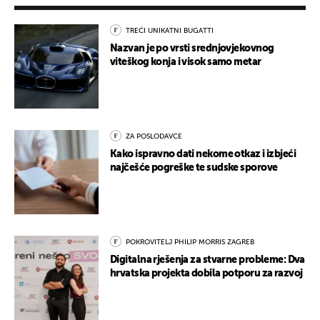
TREĆI UNIKATNI BUGATTI
Nazvan je po vrsti srednjovjekovnog
viteškog konja i visok samo metar
ZA POSLODAVCE
Kako ispravno dati nekome otkaz i izbjeći
najčešće pogreške te sudske sporove
POKROVITELJ PHILIP MORRIS ZAGREB
Digitalna rješenja za stvarne probleme: Dva
hrvatska projekta dobila potporu za razvoj