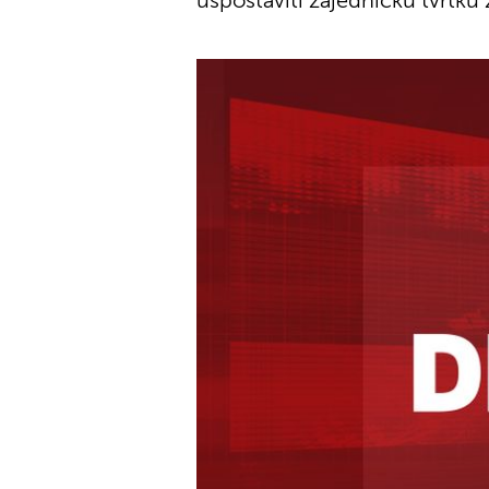
uspostaviti zajedničku tvrtku 