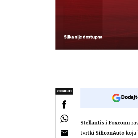
Slika nije dostupna
PODIJELITE
Dodajt
Stellantis i Foxconn
ra
tvrtki
SiliconAuto
koja 