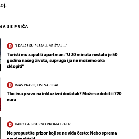
oj.
IMA SE PRIČA
"I DALJE SU PLESALI, VRIŠTALI..."
Turisti mu zapalili apartman: "U 30 minuta nestalo je 50
godina našeg života, supruga i ja ne možemo oka
sklopiti"
IMAŠ PRAVO, OSTVARI GA!
Tko ima pravo na inkluzivni dodatak? Može se dobiti i 720
eura
KAKO GA SIGURNO PROMATRATI?
Ne propustite prizor koji se ne viđa često: Nebo sprema