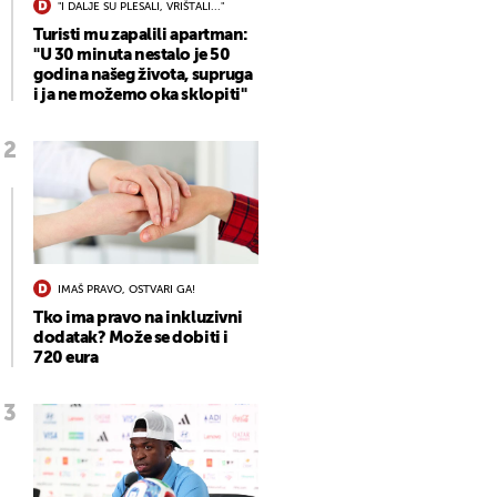
"I DALJE SU PLESALI, VRIŠTALI..."
Turisti mu zapalili apartman:
"U 30 minuta nestalo je 50
godina našeg života, supruga
i ja ne možemo oka sklopiti"
IMAŠ PRAVO, OSTVARI GA!
Tko ima pravo na inkluzivni
dodatak? Može se dobiti i
720 eura