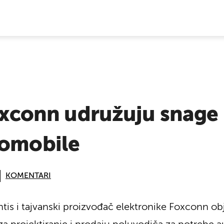
E VIJESTI
Foxconn udružuju snage
tomobile
KOMENTARI
tis i tajvanski proizvođač elektronike Foxconn obj