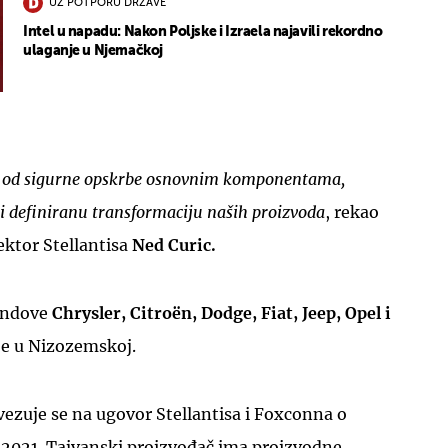
UZ POTPORU DRŽAVE
Intel u napadu: Nakon Poljske i Izraela najavili rekordno
ulaganje u Njemačkoj
UKLJUČITE NOTIFIKACIJE
sti od sigurne opskrbe osnovnim komponentama,
ki definiranu transformaciju naših proizvoda
, rekao
ektor Stellantisa
Ned Curic.
rendove
Chrysler, Citroën, Dodge, Fiat, Jeep, Opel i
je u Nizozemskoj.
ezuje se na ugovor Stellantisa i Foxconna o
a 2021. Tajvanski proizvođač ima proizvodne