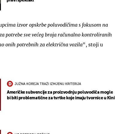
pravi spektakl
kupcima izvor opskrbe poluvodičima s fokusom na
za potrebe sve većeg broja računalno kontroliranih
o onih potrebnih za električna vozila
", stoji u
JUŽNA KOREJA TRAŽI IZMJENU KRITERIJA
Američke subvencije za proizvodnju poluvodiča mogle
bi biti problematične za tvrtke koje imaju tvornice u Kini