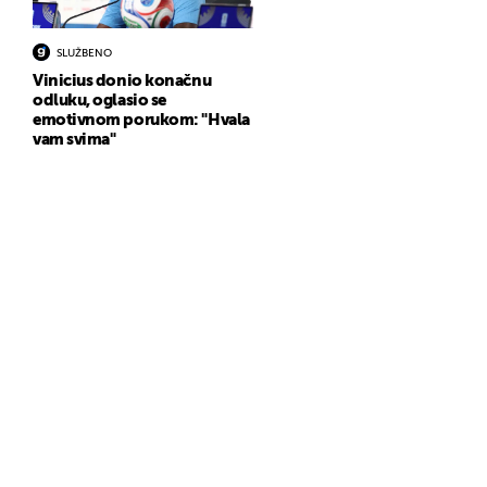
SLUŽBENO
Vinicius donio konačnu
odluku, oglasio se
emotivnom porukom: "Hvala
vam svima"