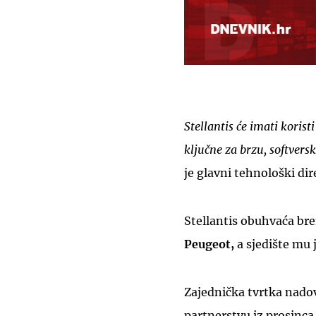
Stellantis će imati kori
ključne za brzu, softvers
je glavni tehnološki dir
Stellantis obuhvaća b
Peugeot,
a sjedište mu 
Zajednička tvrtka nadov
partnerstvu iz prosinc