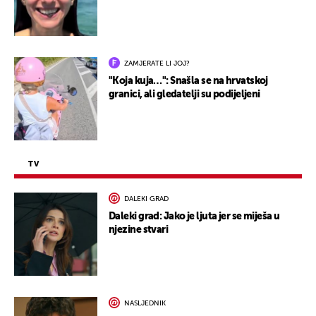
ZAMJERATE LI JOJ?
"Koja kuja…": Snašla se na hrvatskoj
granici, ali gledatelji su podijeljeni
TV
DALEKI GRAD
Daleki grad: Jako je ljuta jer se miješa u
njezine stvari
NASLJEDNIK