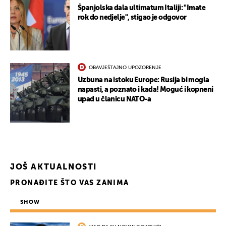
Španjolska dala ultimatum Italiji: "Imate
rok do nedjelje", stigao je odgovor
OBAVJEŠTAJNO UPOZORENJE
Uzbuna na istoku Europe: Rusija bi mogla
napasti, a poznato i kada! Moguć i kopneni
upad u članicu NATO-a
JOŠ AKTUALNOSTI
PRONAĐITE ŠTO VAS ZANIMA
SHOW