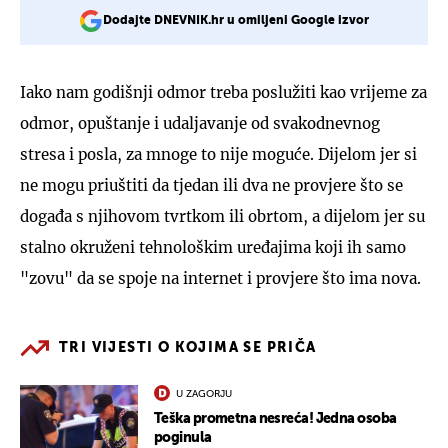
Dodajte DNEVNIK.hr u omiljeni Google izvor
Iako nam godišnji odmor treba poslužiti kao vrijeme za
odmor, opuštanje i udaljavanje od svakodnevnog
stresa i posla, za mnoge to nije moguće. Dijelom jer si
ne mogu priuštiti da tjedan ili dva ne provjere što se
događa s njihovom tvrtkom ili obrtom, a dijelom jer su
stalno okruženi tehnološkim uređajima koji ih samo
"zovu" da se spoje na internet i provjere što ima nova.
TRI VIJESTI O KOJIMA SE PRIČA
U ZAGORJU
Teška prometna nesreća! Jedna osoba
poginula