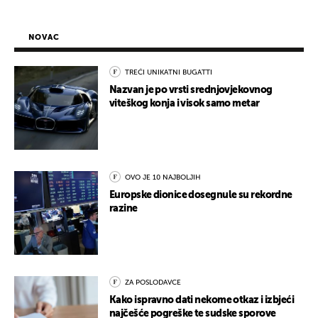
NOVAC
TREĆI UNIKATNI BUGATTI
Nazvan je po vrsti srednjovjekovnog
viteškog konja i visok samo metar
OVO JE 10 NAJBOLJIH
Europske dionice dosegnule su rekordne
razine
ZA POSLODAVCE
Kako ispravno dati nekome otkaz i izbjeći
najčešće pogreške te sudske sporove