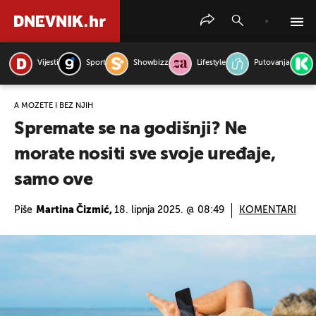
Vijesti
Sport
Showbizz
Lifestyle
Putovanja
PRETRAŽITE VIJESTI
A MOŽETE I BEZ NJIH
Spremate se na godišnji? Ne
morate nositi sve svoje uređaje,
samo ove
Piše
Martina Čizmić,
18. lipnja 2025. @ 08:49
KOMENTARI