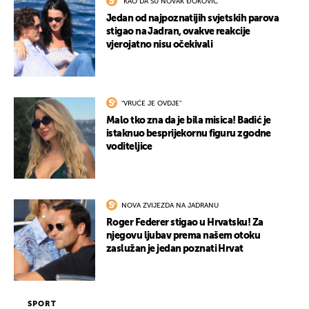
"KAO DA SU NOVAK ĐOKOVIĆ"
Jedan od najpoznatijih svjetskih parova
stigao na Jadran, ovakve reakcije
vjerojatno nisu očekivali
"VRUĆE JE OVDJE"
Malo tko zna da je bila misica! Badić je
istaknuo besprijekornu figuru zgodne
voditeljice
NOVA ZVIJEZDA NA JADRANU
Roger Federer stigao u Hrvatsku! Za
njegovu ljubav prema našem otoku
zaslužan je jedan poznati Hrvat
SPORT