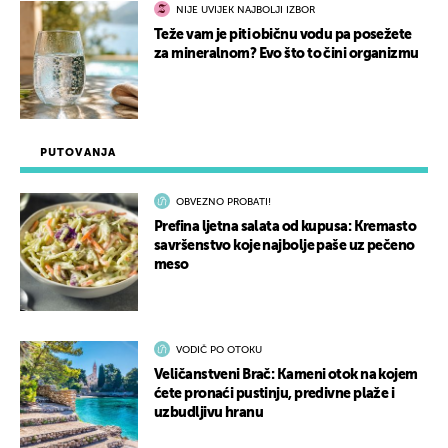
NIJE UVIJEK NAJBOLJI IZBOR
Teže vam je piti običnu vodu pa posežete
za mineralnom? Evo što to čini organizmu
PUTOVANJA
OBVEZNO PROBATI!
Prefina ljetna salata od kupusa: Kremasto
savršenstvo koje najbolje paše uz pečeno
meso
VODIČ PO OTOKU
Veličanstveni Brač: Kameni otok na kojem
ćete pronaći pustinju, predivne plaže i
uzbudljivu hranu