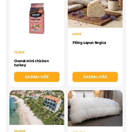
6,50 €
Piling sapun Regica
17,00 €
Ownat mini chicken
turkey
SAZNAJ VIŠE
SAZNAJ VIŠE
60,00 €