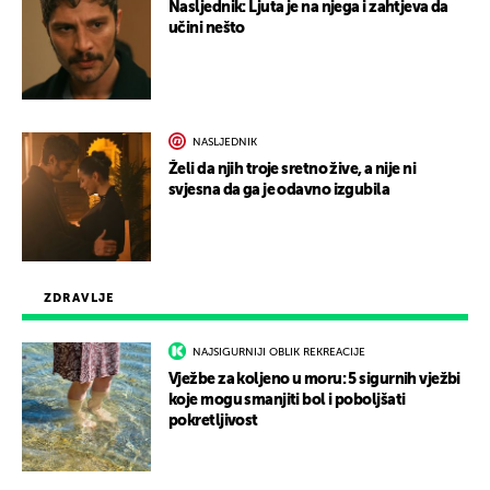
Nasljednik: Ljuta je na njega i zahtjeva da
učini nešto
NASLJEDNIK
Želi da njih troje sretno žive, a nije ni
svjesna da ga je odavno izgubila
ZDRAVLJE
NAJSIGURNIJI OBLIK REKREACIJE
Vježbe za koljeno u moru: 5 sigurnih vježbi
koje mogu smanjiti bol i poboljšati
pokretljivost