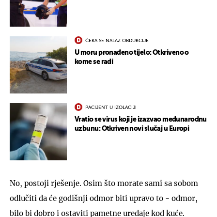
ČEKA SE NALAZ OBDUKCIJE
U moru pronađeno tijelo: Otkriveno o
kome se radi
PACIJENT U IZOLACIJI
Vratio se virus koji je izazvao međunarodnu
uzbunu: Otkriven novi slučaj u Europi
No, postoji rješenje. Osim što morate sami sa sobom
odlučiti da će godišnji odmor biti upravo to - odmor,
bilo bi dobro i ostaviti pametne uređaje kod kuće.