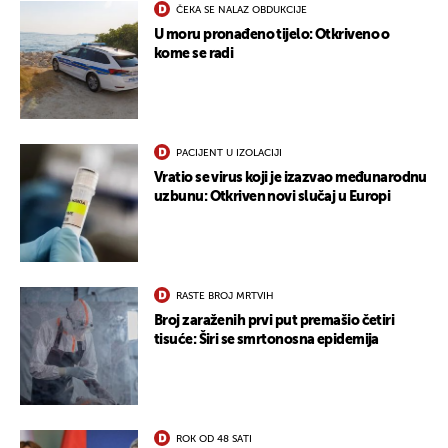
ČEKA SE NALAZ OBDUKCIJE
U moru pronađeno tijelo: Otkriveno o
kome se radi
PACIJENT U IZOLACIJI
Vratio se virus koji je izazvao međunarodnu
uzbunu: Otkriven novi slučaj u Europi
RASTE BROJ MRTVIH
Broj zaraženih prvi put premašio četiri
tisuće: Širi se smrtonosna epidemija
ROK OD 48 SATI