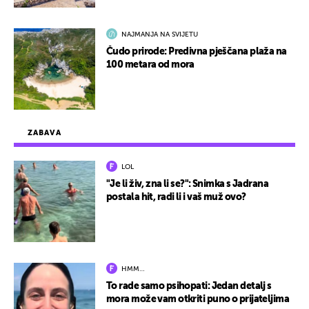
NAJMANJA NA SVIJETU
Čudo prirode: Predivna pješčana plaža na
100 metara od mora
ZABAVA
LOL
"Je li živ, zna li se?": Snimka s Jadrana
postala hit, radi li i vaš muž ovo?
HMM…
To rade samo psihopati: Jedan detalj s
mora može vam otkriti puno o prijateljima