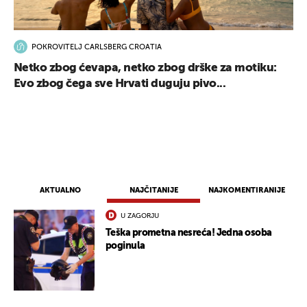
POKROVITELJ CARLSBERG CROATIA
Netko zbog ćevapa, netko zbog drške za motiku:
Evo zbog čega sve Hrvati duguju pivo...
AKTUALNO
NAJČITANIJE
NAJKOMENTIRANIJE
U ZAGORJU
Teška prometna nesreća! Jedna osoba
UKLJUČITE NOTIFIKACIJE
poginula