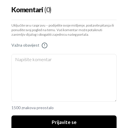
Komentari
(0)
Uključite se u raspravu – podijelite svoje mišljenje, postavite pitanja ili
ponudite svoj pogled na temu. Vaš komentar može potaknuti
zanimljiv dijalog i obogatiti zajednicu našeg portala.
Važna obavijest
!
1500 znakova preostalo
Prijavite se