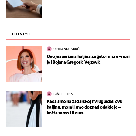
LIFESTYLE
U NOJ NIJE VRUĆE
Ovo je savršena haljina za ljeto i more - nosi
je i Bojana Gregorić Vejzović
BAŠ EFEKTNA
Kada smo na zadarskoj rivi ugledali ovu
haljinu, morali smo doznati odakle je –
košta samo 18 eura