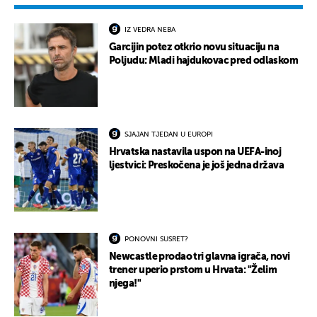
IZ VEDRA NEBA
Garcijin potez otkrio novu situaciju na
Poljudu: Mladi hajdukovac pred odlaskom
SJAJAN TJEDAN U EUROPI
Hrvatska nastavila uspon na UEFA-inoj
ljestvici: Preskočena je još jedna država
PONOVNI SUSRET?
Newcastle prodao tri glavna igrača, novi
trener uperio prstom u Hrvata: "Želim
njega!"