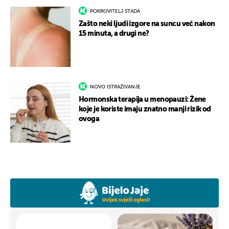
POKROVITELJ STADA
Zašto neki ljudi izgore na suncu već nakon
15 minuta, a drugi ne?
NOVO ISTRAŽIVANJE
Hormonska terapija u menopauzi: Žene
koje je koriste imaju znatno manji rizik od
ovoga