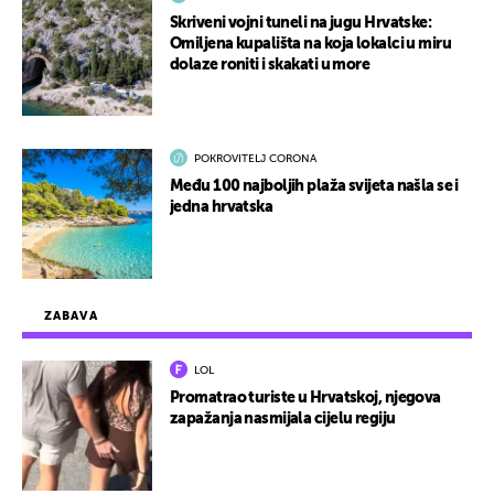
Skriveni vojni tuneli na jugu Hrvatske:
Omiljena kupališta na koja lokalci u miru
dolaze roniti i skakati u more
POKROVITELJ CORONA
Među 100 najboljih plaža svijeta našla se i
jedna hrvatska
ZABAVA
LOL
Promatrao turiste u Hrvatskoj, njegova
zapažanja nasmijala cijelu regiju