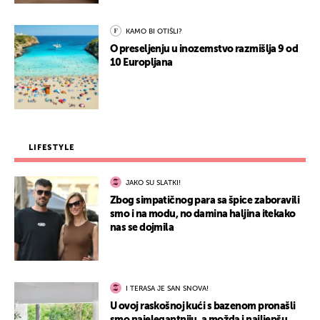
KAMO BI OTIŠLI?
O preseljenju u inozemstvo razmišlja 9 od
10 Europljana
LIFESTYLE
JAKO SU SLATKI!
Zbog simpatičnog para sa špice zaboravili
smo i na modu, no damina haljina itekako
nas se dojmila
I TERASA JE SAN SNOVA!
U ovoj raskošnoj kući s bazenom pronašli