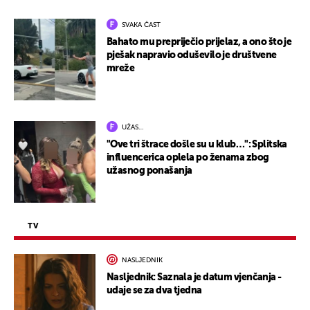
SVAKA ČAST
Bahato mu prepriječio prijelaz, a ono što je
pješak napravio oduševilo je društvene
mreže
UŽAS…
"Ove tri štrace došle su u klub…": Splitska
influencerica oplela po ženama zbog
užasnog ponašanja
TV
NASLJEDNIK
Nasljednik: Saznala je datum vjenčanja -
udaje se za dva tjedna