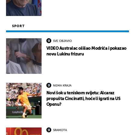
SPORT
SVE OBJAVIO
VIDEO Australac ošišao Modrića i pokazao
novu Lukinu frizuru
NEMA KRAJA
Novi šok u teniskom svijetu: Alcaraz
propušta Cincinatti, hoće li igrati na US
Openu?
SRAMOTA