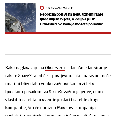
NISU IZVANZEMALJCI!
Neobična pojava na nebu uznemirila je
ljude diljem svijeta, a vidljiva je i iz
Hrvatske: Evo kada je možete ponovno
vidjeti
Kako naglašavaju na
Observeru
, i današnje lansiranje
rakete SpaceX-a bit će -
povijesno
. Iako, naravno, neće
imati ni blizu tako veliku važnost kao prvi let s
ljudskom posadom, za SpaceX važno je jer će, osim
vlastitih satelita,
u svemir poslati i satelite druge
kompanije
, što će naravno Muskova kompanija
naplatiti. Svemirska kompanija još je u veljači najavila