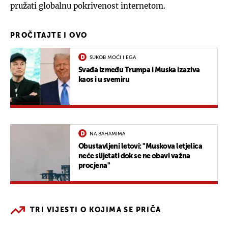
pružati globalnu pokrivenost internetom.
PROČITAJTE I OVO
SUKOB MOĆI I EGA
Svađa između Trumpa i Muska izaziva
kaos i u svemiru
NA BAHAMIMA
Obustavljeni letovi: "Muskova letjelica
neće slijetati dok se ne obavi važna
procjena"
TRI VIJESTI O KOJIMA SE PRIČA