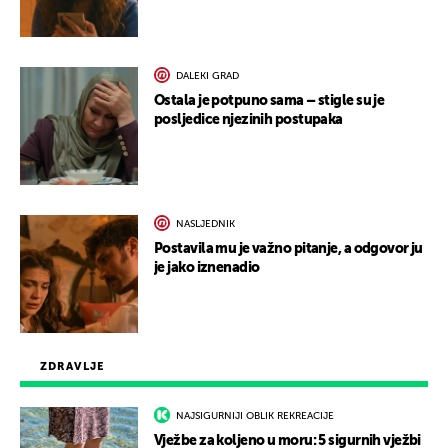
DALEKI GRAD
Ostala je potpuno sama – stigle su je
posljedice njezinih postupaka
NASLJEDNIK
Postavila mu je važno pitanje, a odgovor ju
je jako iznenadio
ZDRAVLJE
NAJSIGURNIJI OBLIK REKREACIJE
Vježbe za koljeno u moru: 5 sigurnih vježbi