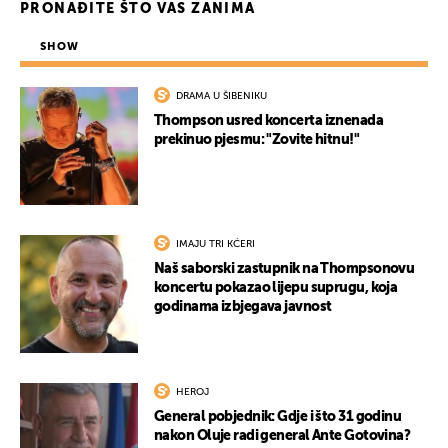
PRONAĐITE ŠTO VAS ZANIMA
SHOW
DRAMA U ŠIBENIKU
Thompson usred koncerta iznenada
prekinuo pjesmu: "Zovite hitnu!"
IMAJU TRI KĆERI
Naš saborski zastupnik na Thompsonovu
koncertu pokazao lijepu suprugu, koja
godinama izbjegava javnost
HEROJ
General pobjednik: Gdje i što 31 godinu
nakon Oluje radi general Ante Gotovina?