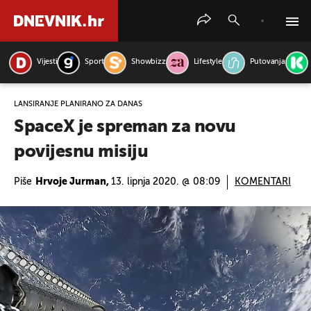
Vijesti
Sport
Showbizz
Lifestyle
Putovanja
PRETRAŽITE VIJESTI
LANSIRANJE PLANIRANO ZA DANAS
SpaceX je spreman za novu
povijesnu misiju
Piše
Hrvoje Jurman,
13. lipnja 2020. @ 08:09
KOMENTARI