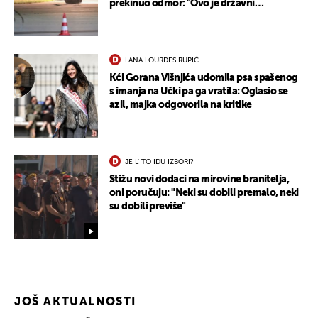
prekinuo odmor: "Ovo je državni
terorizam"
LANA LOURDES RUPIĆ
Kći Gorana Višnjića udomila psa spašenog
s imanja na Učki pa ga vratila: Oglasio se
azil, majka odgovorila na kritike
JE L' TO IDU IZBORI?
Stižu novi dodaci na mirovine branitelja,
oni poručuju: "Neki su dobili premalo, neki
su dobili previše"
JOŠ AKTUALNOSTI