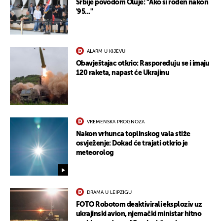
Srbije povodom Oluje: "Ako si rođen nakon
'95..."
ALARM U KIJEVU
Obavještajac otkrio: Raspoređuju se i imaju
120 raketa, napast će Ukrajinu
UKLJUČITE NOTIFIKACIJE
VREMENSKA PROGNOZA
Nakon vrhunca toplinskog vala stiže
osvježenje: Dokad će trajati otkrio je
meteorolog
DRAMA U LEIPZIGU
FOTO Robotom deaktivirali eksploziv uz
ukrajinski avion, njemački ministar hitno