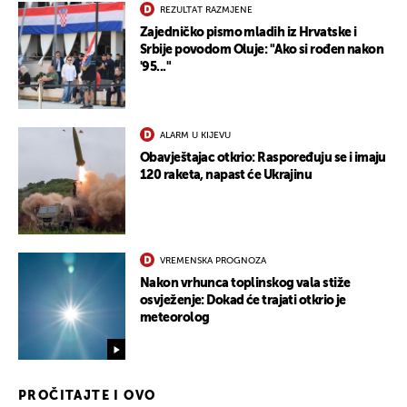
REZULTAT RAZMJENE
Zajedničko pismo mladih iz Hrvatske i
Srbije povodom Oluje: "Ako si rođen nakon
'95..."
ALARM U KIJEVU
Obavještajac otkrio: Raspoređuju se i imaju
120 raketa, napast će Ukrajinu
VREMENSKA PROGNOZA
Nakon vrhunca toplinskog vala stiže
osvježenje: Dokad će trajati otkrio je
meteorolog
PROČITAJTE I OVO