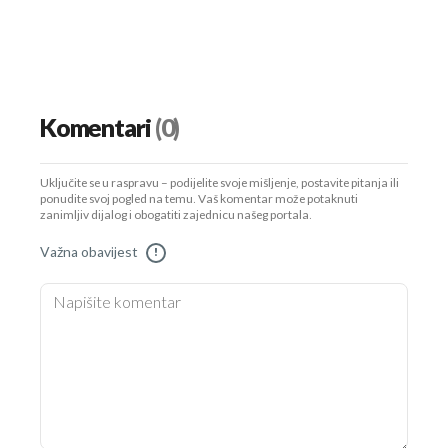
Komentari
(0)
Uključite se u raspravu – podijelite svoje mišljenje, postavite pitanja ili
ponudite svoj pogled na temu. Vaš komentar može potaknuti
zanimljiv dijalog i obogatiti zajednicu našeg portala.
Važna obavijest
!