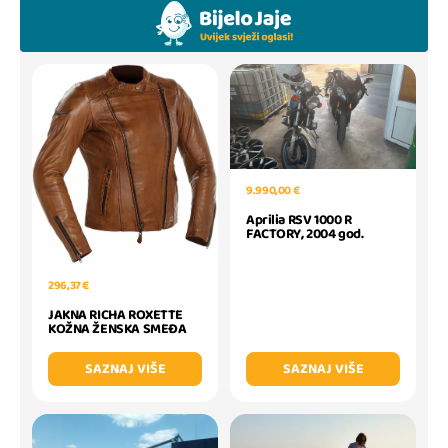
9.990,00 €
Aprilia RSV 1000 R
FACTORY, 2004 god.
296,37 €
JAKNA RICHA ROXETTE
KOŽNA ŽENSKA SMEĐA
SAZNAJ VIŠE
SAZNAJ VIŠE