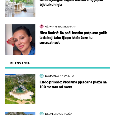
smo najelegantniju, a možda i najljepšu
bijelu kuhinju
UŽIVANJE NA STIJENAMA
Nina Badrić: Kupaći kostim potpuno golih
leđa koji tako lijepo ističe žensku
senzualnost
PUTOVANJA
NAJMANJA NA SVIJETU
Čudo prirode: Predivna pješčana plaža na
100 metara od mora
NEDALEKO OD PLOČA