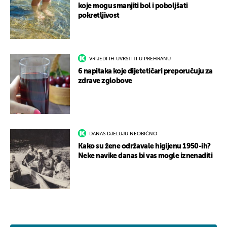
koje mogu smanjiti bol i poboljšati
pokretljivost
VRIJEDI IH UVRSTITI U PREHRANU
6 napitaka koje dijetetičari preporučuju za
zdrave zglobove
DANAS DJELUJU NEOBIČNO
Kako su žene održavale higijenu 1950-ih?
Neke navike danas bi vas mogle iznenaditi