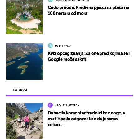
NAJMANJA NA SVIJETU
Čudo prirode: Predivna pješčana plaža na
100 metara od mora
15 PITANJA
Kviz općeg znanja: Za one pred kojima se i
Google može sakriti
ZABAVA
KAO IZ PIŠTOLJA
Dobacila komentar trudnici bez noge, a
muž ispalio odgovor kao da je samo
čekao…