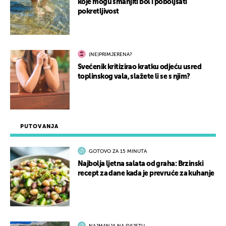
koje mogu smanjiti bol i poboljšati
pokretljivost
(NE)PRIMJERENA?
Svećenik kritizirao kratku odjeću usred
toplinskog vala, slažete li se s njim?
PUTOVANJA
GOTOVO ZA 15 MINUTA
Najbolja ljetna salata od graha: Brzinski
recept za dane kada je prevruće za kuhanje