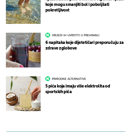
koje mogu smanjiti bol i poboljšati
pokretljivost
VRIJEDI IH UVRSTITI U PREHRANU
6 napitaka koje dijetetičari preporučuju za
zdrave zglobove
PRIRODNE ALTERNATIVE
5 pića koja imaju više elektrolita od
sportskih pića