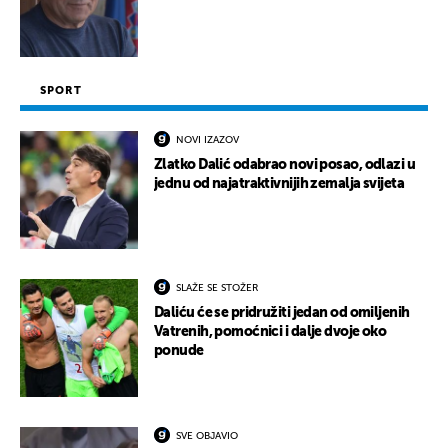
SPORT
NOVI IZAZOV
Zlatko Dalić odabrao novi posao, odlazi u
jednu od najatraktivnijih zemalja svijeta
SLAŽE SE STOŽER
Daliću će se pridružiti jedan od omiljenih
Vatrenih, pomoćnici i dalje dvoje oko
ponude
SVE OBJAVIO