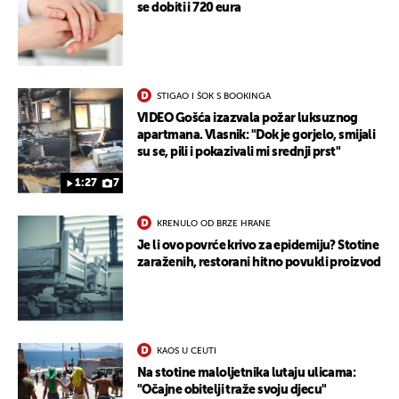
se dobiti i 720 eura
STIGAO I ŠOK S BOOKINGA
VIDEO Gošća izazvala požar luksuznog
apartmana. Vlasnik: "Dok je gorjelo, smijali
su se, pili i pokazivali mi srednji prst"
UKLJUČITE NOTIFIKACIJE
1:27
7
KRENULO OD BRZE HRANE
Je li ovo povrće krivo za epidemiju? Stotine
zaraženih, restorani hitno povukli proizvod
KAOS U CEUTI
Na stotine maloljetnika lutaju ulicama:
"Očajne obitelji traže svoju djecu"