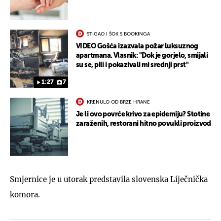
STIGAO I ŠOK S BOOKINGA
VIDEO Gošća izazvala požar luksuznog
apartmana. Vlasnik: "Dok je gorjelo, smijali
su se, pili i pokazivali mi srednji prst"
1:27
7
KRENULO OD BRZE HRANE
Je li ovo povrće krivo za epidemiju? Stotine
zaraženih, restorani hitno povukli proizvod
Smjernice je u utorak predstavila slovenska Liječnička
komora.