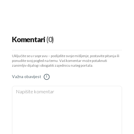
Komentari
(0)
Uključite se u raspravu – podijelite svoje mišljenje, postavite pitanja ili
ponudite svoj pogled na temu. Vaš komentar može potaknuti
zanimljiv dijalog i obogatiti zajednicu našeg portala.
Važna obavijest
!