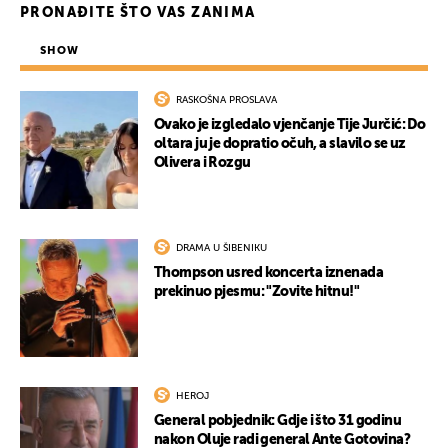
PRONAĐITE ŠTO VAS ZANIMA
SHOW
RASKOŠNA PROSLAVA
Ovako je izgledalo vjenčanje Tije Jurčić: Do
oltara ju je dopratio očuh, a slavilo se uz
Olivera i Rozgu
DRAMA U ŠIBENIKU
Thompson usred koncerta iznenada
prekinuo pjesmu: "Zovite hitnu!"
HEROJ
General pobjednik: Gdje i što 31 godinu
nakon Oluje radi general Ante Gotovina?