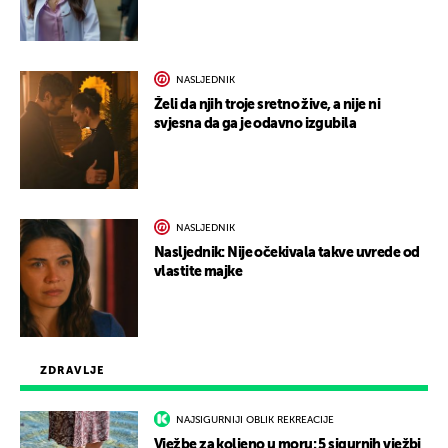
NASLJEDNIK
Želi da njih troje sretno žive, a nije ni
svjesna da ga je odavno izgubila
NASLJEDNIK
Nasljednik: Nije očekivala takve uvrede od
vlastite majke
ZDRAVLJE
NAJSIGURNIJI OBLIK REKREACIJE
Vježbe za koljeno u moru: 5 sigurnih vježbi