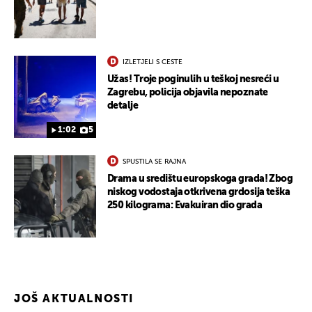
IZLETJELI S CESTE
Užas! Troje poginulih u teškoj nesreći u
Zagrebu, policija objavila nepoznate
detalje
1:02
5
SPUSTILA SE RAJNA
Drama u središtu europskoga grada! Zbog
niskog vodostaja otkrivena grdosija teška
250 kilograma: Evakuiran dio grada
JOŠ AKTUALNOSTI