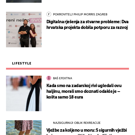
POKROVITELJ PHILIP MORRIS ZAGREB
Digitalna rješenja za stvarne probleme: Dva
hrvatska projekta dobila potporu za razvoj
LIFESTYLE
BAŠ EFEKTNA
Kada smo na zadarskoj rivi ugledali ovu
haljinu, morali smo doznati odakle je –
košta samo 18 eura
NAJSIGURNIJI OBLIK REKREACIJE
Vježbe za koljeno u moru: 5 sigurnih vježbi