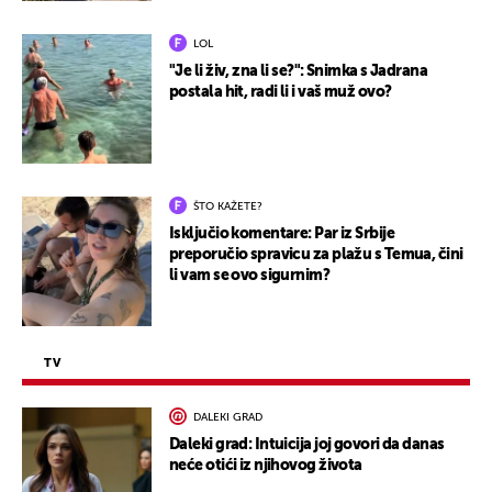
LOL
"Je li živ, zna li se?": Snimka s Jadrana
postala hit, radi li i vaš muž ovo?
ŠTO KAŽETE?
Isključio komentare: Par iz Srbije
preporučio spravicu za plažu s Temua, čini
li vam se ovo sigurnim?
TV
DALEKI GRAD
Daleki grad: Intuicija joj govori da danas
neće otići iz njihovog života