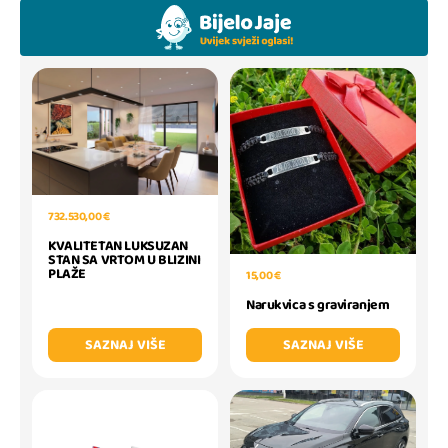
732.530,00 €
KVALITETAN LUKSUZAN
STAN SA VRTOM U BLIZINI
PLAŽE
15,00 €
Narukvica s graviranjem
SAZNAJ VIŠE
SAZNAJ VIŠE