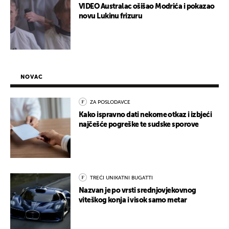
VIDEO Australac ošišao Modrića i pokazao
novu Lukinu frizuru
NOVAC
ZA POSLODAVCE
Kako ispravno dati nekome otkaz i izbjeći
najčešće pogreške te sudske sporove
TREĆI UNIKATNI BUGATTI
Nazvan je po vrsti srednjovjekovnog
viteškog konja i visok samo metar