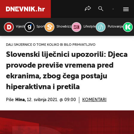
Vijesti
Sport
Showbizz
Lifestyle
Putovanja
PRETRAŽITE VIJESTI
DALI SMJERNICE O TOME KOLIKO BI BILO PRIHVATLJIVO
Slovenski liječnici upozorili: Djeca
provode previše vremena pred
ekranima, zbog čega postaju
hiperaktivna i pretila
Piše
Hina,
12. svibnja 2021. @ 09:00
KOMENTARI