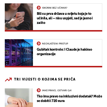
ISKORAK BEZ UČINKA?
Bili su prva država u svijetu koja je to
učinila, ali – nisu uspjeli, sad je jasno i
zašto
NEOVLAŠTENI PRISTUP
Gubitak kontrole: I Claude je hakirao
organizacije
TRI VIJESTI O KOJIMA SE PRIČA
IMAŠ PRAVO, OSTVARI GA!
Tko ima pravo na inkluzivni dodatak? Može
se dobiti i 720 eura