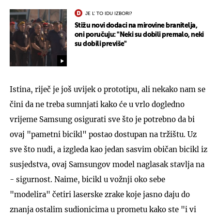
JE L' TO IDU IZBORI?
Stižu novi dodaci na mirovine branitelja,
oni poručuju: "Neki su dobili premalo, neki
su dobili previše"
Istina, riječ je još uvijek o prototipu, ali nekako nam se
čini da ne treba sumnjati kako će u vrlo dogledno
vrijeme Samsung osigurati sve što je potrebno da bi
ovaj "pametni bicikl" postao dostupan na tržištu. Uz
sve što nudi, a izgleda kao jedan sasvim običan bicikl iz
susjedstva, ovaj Samsungov model naglasak stavlja na
- sigurnost. Naime, bicikl u vožnji oko sebe
"modelira" četiri laserske zrake koje jasno daju do
znanja ostalim sudionicima u prometu kako ste "i vi