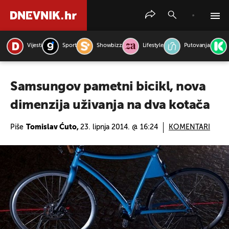
Vijesti
Sport
Showbizz
Lifestyle
Putovanja
PRETRAŽITE VIJESTI
Samsungov pametni bicikl, nova
dimenzija uživanja na dva kotača
Piše
Tomislav Ćuto,
23. lipnja 2014. @ 16:24
KOMENTARI