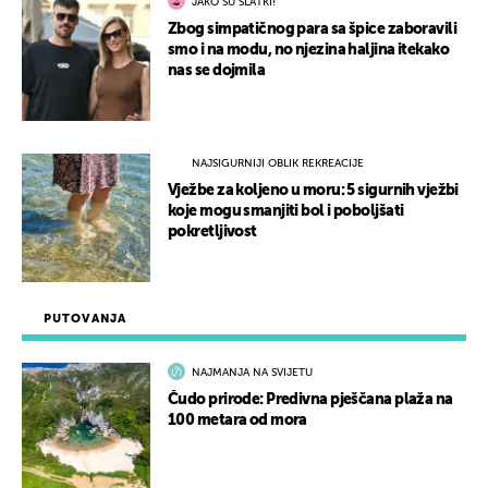
JAKO SU SLATKI!
Zbog simpatičnog para sa špice zaboravili
smo i na modu, no njezina haljina itekako
nas se dojmila
NAJSIGURNIJI OBLIK REKREACIJE
Vježbe za koljeno u moru: 5 sigurnih vježbi
koje mogu smanjiti bol i poboljšati
pokretljivost
PUTOVANJA
NAJMANJA NA SVIJETU
Čudo prirode: Predivna pješčana plaža na
100 metara od mora