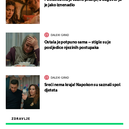
je jako iznenadio
DALEKI GRAD
Ostala je potpuno sama – stigle su je
posljedice njezinih postupaka
DALEKI GRAD
Sreći nema kraja! Napokon su saznali spol
djeteta
ZDRAVLJE