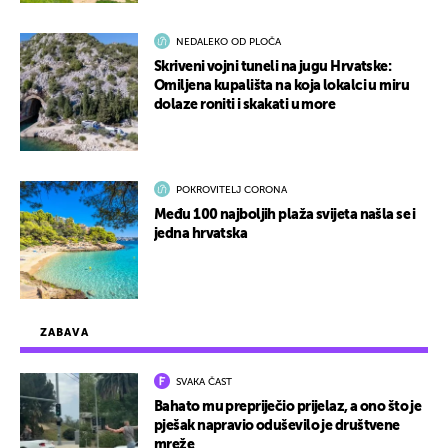
NEDALEKO OD PLOČA
Skriveni vojni tuneli na jugu Hrvatske:
Omiljena kupališta na koja lokalci u miru
dolaze roniti i skakati u more
POKROVITELJ CORONA
Među 100 najboljih plaža svijeta našla se i
jedna hrvatska
ZABAVA
SVAKA ČAST
Bahato mu prepriječio prijelaz, a ono što je
pješak napravio oduševilo je društvene
mreže