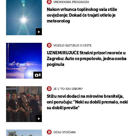
VREMENSKA PROGNOZA
Nakon vrhunca toplinskog vala stiže
osvježenje: Dokad će trajati otkrio je
meteorolog
VOZILO SLETJELO S CESTE
UZNEMIRUJUĆE Strašni prizori nesreće u
Zagrebu: Auto se prepolovio, jedna osoba
poginula
8
JE L' TO IDU IZBORI?
Stižu novi dodaci na mirovine branitelja,
oni poručuju: "Neki su dobili premalo, neki
su dobili previše"
OČAJ STOČARA
UKLJUČITE NOTIFIKACIJE