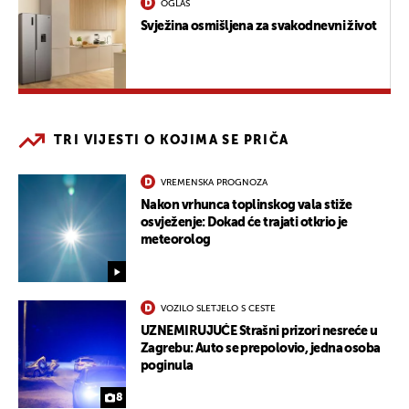
OGLAS
Svježina osmišljena za svakodnevni život
TRI VIJESTI O KOJIMA SE PRIČA
VREMENSKA PROGNOZA
Nakon vrhunca toplinskog vala stiže
osvježenje: Dokad će trajati otkrio je
meteorolog
VOZILO SLETJELO S CESTE
UZNEMIRUJUĆE Strašni prizori nesreće u
Zagrebu: Auto se prepolovio, jedna osoba
poginula
8