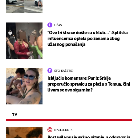
UŽAS…
"Ove tri štrace došle su u klub…": Splitska
influencerica oplela po ženama zbog
užasnog ponašanja
ŠTO KAŽETE?
Isključio komentare: Par iz Srbije
preporučio spravicu za plažu s Temua, čini
li vam se ovo sigurnim?
TV
NASLJEDNIK
Postavila mu je važno pitanje, a odgovor ju