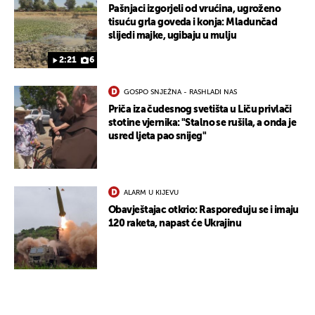
Pašnjaci izgorjeli od vrućina, ugroženo
tisuću grla goveda i konja: Mladunčad
slijedi majke, ugibaju u mulju
2:21
6
GOSPO SNJEŽNA - RASHLADI NAS
Priča iza čudesnog svetišta u Liču privlači
stotine vjernika: "Stalno se rušila, a onda je
usred ljeta pao snijeg"
ALARM U KIJEVU
Obavještajac otkrio: Raspoređuju se i imaju
120 raketa, napast će Ukrajinu