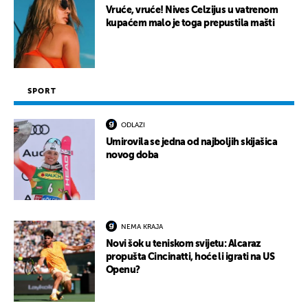
Vruće, vruće! Nives Celzijus u vatrenom
kupaćem malo je toga prepustila mašti
SPORT
ODLAZI
Umirovila se jedna od najboljih skijašica
novog doba
NEMA KRAJA
Novi šok u teniskom svijetu: Alcaraz
propušta Cincinatti, hoće li igrati na US
Openu?