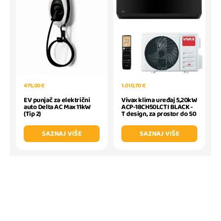
475,00 €
1.010,70 €
EV punjač za električni
Vivax klima uređaj 5,20kW
auto Delta AC Max 11kW
ACP-18CH50LCTI BLACK -
(Tip 2)
T design, za prostor do 50
SAZNAJ VIŠE
SAZNAJ VIŠE