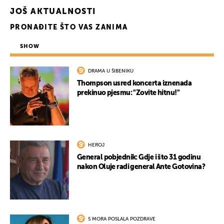
JOŠ AKTUALNOSTI
PRONAĐITE ŠTO VAS ZANIMA
SHOW
DRAMA U ŠIBENIKU
Thompson usred koncerta iznenada
prekinuo pjesmu: "Zovite hitnu!"
HEROJ
General pobjednik: Gdje i što 31 godinu
nakon Oluje radi general Ante Gotovina?
S MORA POSLALA POZDRAVE