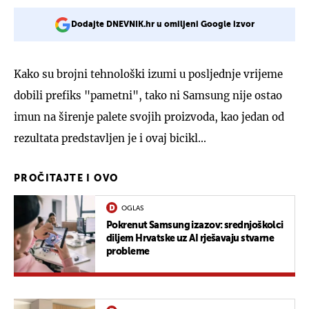
Dodajte DNEVNIK.hr u omiljeni Google izvor
Kako su brojni tehnološki izumi u posljednje vrijeme
dobili prefiks "pametni", tako ni Samsung nije ostao
imun na širenje palete svojih proizvoda, kao jedan od
rezultata predstavljen je i ovaj bicikl...
PROČITAJTE I OVO
OGLAS
Pokrenut Samsung izazov: srednjoškolci
diljem Hrvatske uz AI rješavaju stvarne
probleme