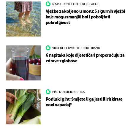
NAJSIGURNIJI OBLIK REKREACIJE
Vježbe za koljeno u moru: 5 sigurnih vježbi
koje mogu smanjiti bol i poboljšati
pokretljivost
VRIJEDI IH UVRSTITI U PREHRANU
6 napitaka koje dijetetičari preporučuju za
zdrave zglobove
PIŠE NUTRICIONISTICA
Poriluk i giht: Smijete li ga jesti ili riskirate
novi napadaj?