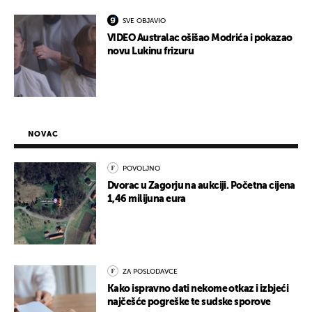
SVE OBJAVIO
VIDEO Australac ošišao Modrića i pokazao
novu Lukinu frizuru
NOVAC
POVOLJNO
Dvorac u Zagorju na aukciji. Početna cijena
1,46 milijuna eura
ZA POSLODAVCE
Kako ispravno dati nekome otkaz i izbjeći
najčešće pogreške te sudske sporove