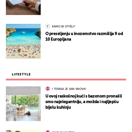
KAMO BI OTIŠLI?
O preseljenju u inozemstvo razmišlja 9 od
10 Europljana
LIFESTYLE
I TERASA JE SAN SNOVA!
U ovoj raskošnoj kući s bazenom pronašli
smo najelegantniju, a možda i najljepšu
bijelu kuhinju