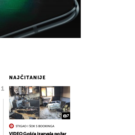
NAJČITANIJE
7
STIGAO I ŠOK S BOOKINGA
VIDEO Gošća izazvala požar