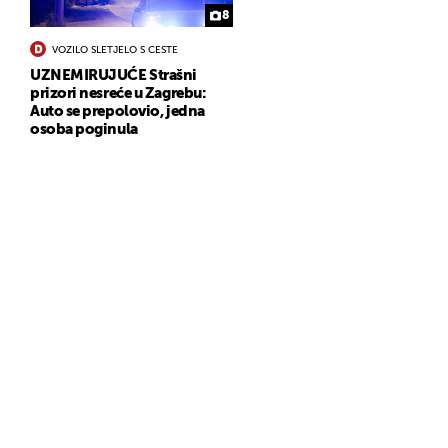
8
VOZILO SLETJELO S CESTE
UZNEMIRUJUĆE Strašni
prizori nesreće u Zagrebu:
Auto se prepolovio, jedna
osoba poginula