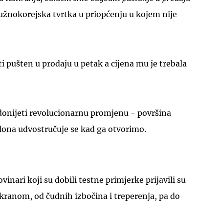
 južnokorejska tvrtka u priopćenju u kojem nije
ti pušten u prodaju u petak a cijena mu je trebala
UKLJUČITE NOTIFIKACIJE
 donijeti revolucionarnu promjenu - površina
lona udvostručuje se kad ga otvorimo.
nari koji su dobili testne primjerke prijavili su
kranom, od čudnih izbočina i treperenja, pa do