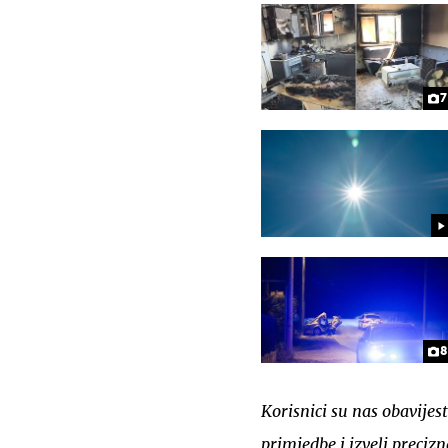
7
8
Korisnici su nas obavijest
primjedbe i izveli preciz