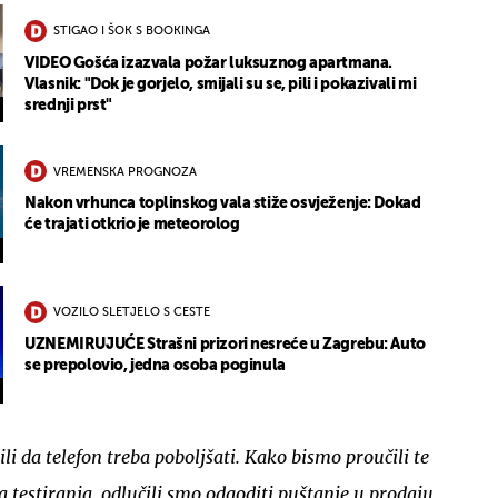
STIGAO I ŠOK S BOOKINGA
VIDEO Gošća izazvala požar luksuznog apartmana.
Vlasnik: "Dok je gorjelo, smijali su se, pili i pokazivali mi
srednji prst"
VREMENSKA PROGNOZA
Nakon vrhunca toplinskog vala stiže osvježenje: Dokad
će trajati otkrio je meteorolog
VOZILO SLETJELO S CESTE
UZNEMIRUJUĆE Strašni prizori nesreće u Zagrebu: Auto
se prepolovio, jedna osoba poginula
ili da telefon treba poboljšati. Kako bismo proučili te
na testiranja, odlučili smo odgoditi puštanje u prodaju