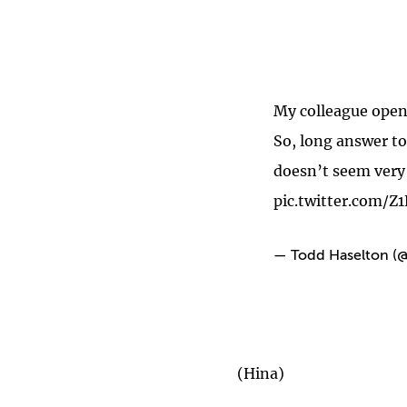
My colleague opene
So, long answer t
doesn’t seem very 
pic.twitter.com/Z
— Todd Haselton (
(Hina)