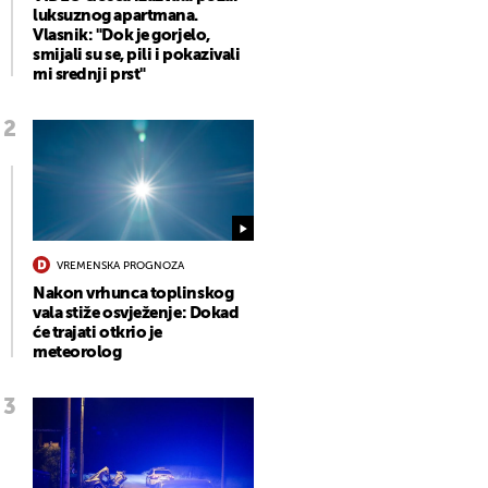
luksuznog apartmana.
Vlasnik: "Dok je gorjelo,
smijali su se, pili i pokazivali
mi srednji prst"
VREMENSKA PROGNOZA
Nakon vrhunca toplinskog
vala stiže osvježenje: Dokad
će trajati otkrio je
meteorolog