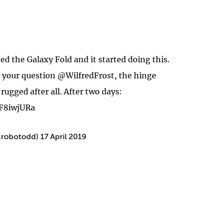
d the Galaxy Fold and it started doing this.
o your question
@WilfredFrost
, the hinge
rugged after all. After two days:
1F8iwjURa
@robotodd)
17 April 2019