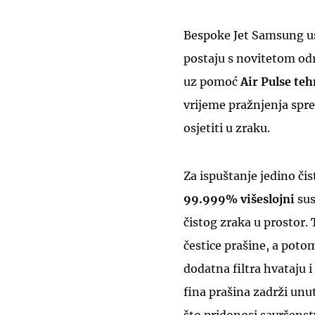
Bespoke Jet Samsung us
postaju s novitetom odr
uz pomoć
Air Pulse teh
vrijeme pražnjenja spre
osjetiti u zraku.
Za ispuštanje jedino čis
99.999% višeslojni
sus
čistog zraka u prostor. 
čestice prašine, a potom
dodatna filtra hvataju i
fina prašina zadrži unuta