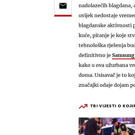
nadolazećih blagdana, a
uvijek nedostaje vreme
blagdanske aktivnosti p
kuće, pitanje je koje s
tehnološka rješenja bud
definitivno je
Samsung 
kako u ova užurbana vre
doma. Usisavač je to k
značajki odaje dojam p
TRI VIJESTI O KOJ