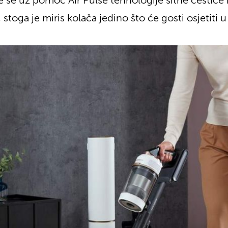
e se uz pomoć Air Pulse tehnologije sitne čestice n
stoga je miris kolača jedino što će gosti osjetiti u