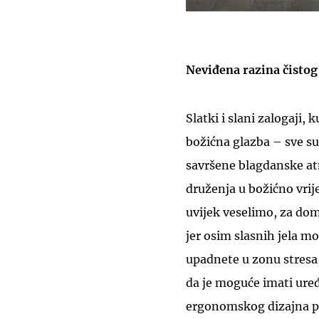
Neviđena razina čisto
Slatki i slani zalogaji,
božićna glazba – sve su 
savršene blagdanske atm
druženja u božićno vri
uvijek veselimo, za dom
jer osim slasnih jela mor
upadnete u zonu stresa
da je moguće imati ure
ergonomskog dizajna pr