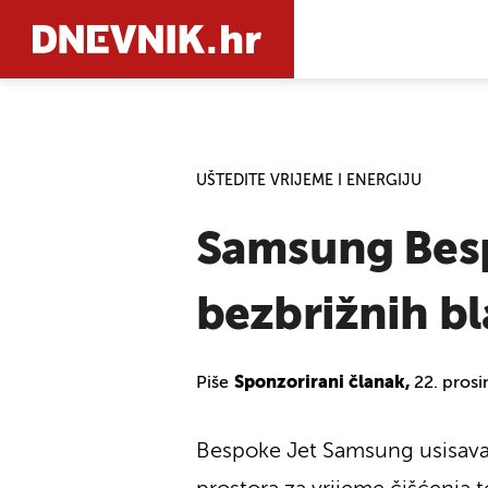
PRETRAŽIT
UŠTEDITE VRIJEME I ENERGIJU
Samsung Besp
bezbrižnih b
Piše
Sponzorirani članak,
22. pros
Bespoke Jet Samsung usisavač