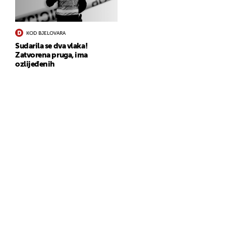
KOD BJELOVARA
Sudarila se dva vlaka!
Zatvorena pruga, ima
ozlijeđenih