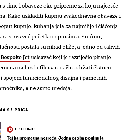
 s time i obaveze oko pripreme za koju najčešće
na. Kako uskladiti kupnju svakodnevne obaveze i
oput kupnje, kuhanja jela za najmilije i čišćenja
tvara stres već početkom prosinca. Srećom,
ućnosti postala su nikad bliže, a jedno od takvih
Bespoke Jet
usisavač koji je razriješio pitanje
mena na brz i efikasan način održati čistoću
oji spojem funkcionalnog dizajna i pametnih
omoćnika, a ne samo uređaja.
IMA SE PRIČA
U ZAGORJU
Teška prometna nesreća! Jedna osoba poginula