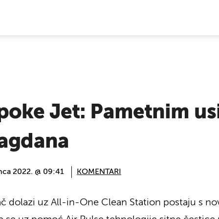
E VIJESTI
oke Jet: Pametnim us
lagdana
inca 2022. @ 09:41
KOMENTARI
 dolazi uz All-in-One Clean Station postaju s no