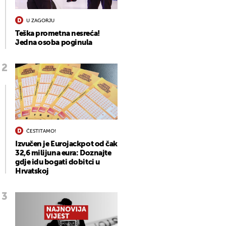
U ZAGORJU
Teška prometna nesreća!
Jedna osoba poginula
ČESTITAMO!
Izvučen je Eurojackpot od čak
32,6 milijuna eura: Doznajte
gdje idu bogati dobitci u
Hrvatskoj