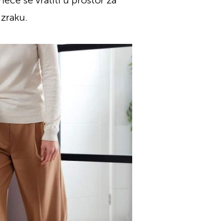
eće se vratiti u prostor za
 zraku.