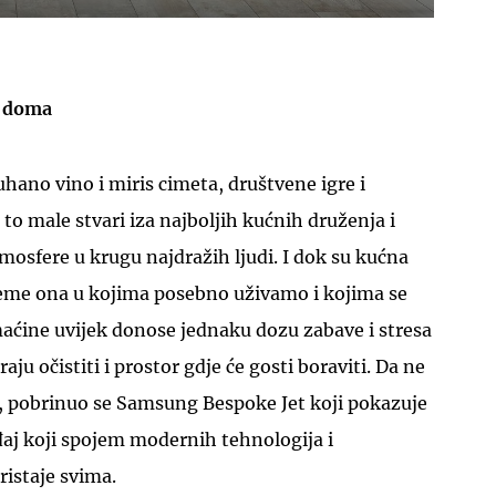
g doma
 kuhano vino i miris cimeta, društvene igre i
to male stvari iza najboljih kućnih druženja i
osfere u krugu najdražih ljudi. I dok su kućna
jeme ona u kojima posebno uživamo i kojima se
aćine uvijek donose jednaku dozu zabave i stresa
aju očistiti i prostor gdje će gosti boraviti. Da ne
, pobrinuo se Samsung Bespoke Jet koji pokazuje
đaj koji spojem modernih tehnologija i
istaje svima.