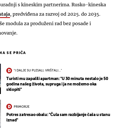
 suradnji s kineskim partnerima. Rusko-kineska
staja
, predviđena za razvoj od 2025. do 2035.
iše modula za produženi rad bez posade i
novanje.
IMA SE PRIČA
"I DALJE SU PLESALI, VRIŠTALI..."
Turisti mu zapalili apartman: "U 30 minuta nestalo je 50
godina našeg života, supruga i ja ne možemo oka
sklopiti"
PRIMORJE
Potres zatresao obalu: "Čula sam razbijanje čaša u stanu
iznad"