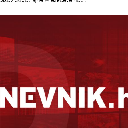
izazov dugotrajne Mjesečeve noći.