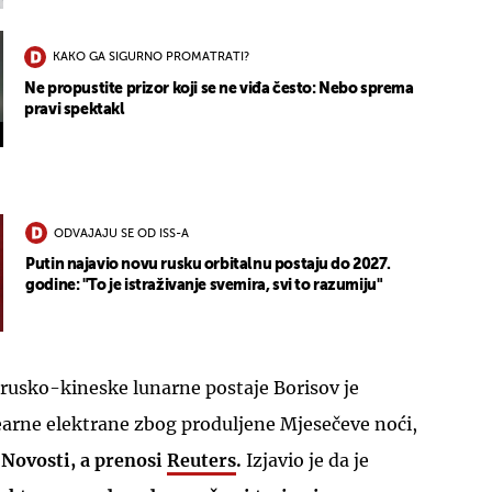
KAKO GA SIGURNO PROMATRATI?
Ne propustite prizor koji se ne viđa često: Nebo sprema
pravi spektakl
ODVAJAJU SE OD ISS-A
Putin najavio novu rusku orbitalnu postaju do 2027.
godine: "To je istraživanje svemira, svi to razumiju"
 rusko-kineske lunarne postaje Borisov je
arne elektrane zbog produljene Mjesečeve noći,
 Novosti, a prenosi
Reuters
.
Izjavio je da je