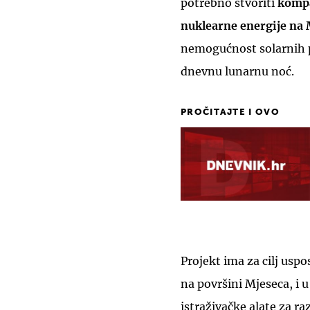
potrebno stvoriti
kompa
nuklearne energije na 
nemogućnost solarnih p
dnevnu lunarnu noć.
PROČITAJTE I OVO
Projekt ima za cilj usp
na površini Mjeseca, i u
istraživačke alate za r