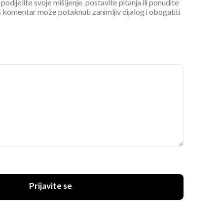
podijelite svoje mišljenje, postavite pitanja ili ponudite
 komentar može potaknuti zanimljiv dijalog i obogatiti
Prijavite se