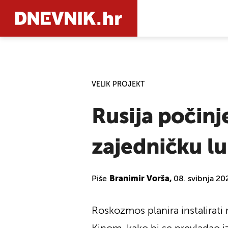
PRETRAŽIT
VELIK PROJEKT
Rusija počinj
zajedničku l
Piše
Branimir Vorša,
08. svibnja 20
Roskozmos planira instalirati