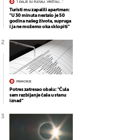
"I DALJE SU PLESALI, VRIŠTALI..."
Turisti mu zapalili apartman:
"U 30 minuta nestalo je 50
godina našeg života, supruga
i ja ne možemo oka sklopiti"
PRIMORJE
Potres zatresao obalu: "Čula
sam razbijanje čaša u stanu
iznad"