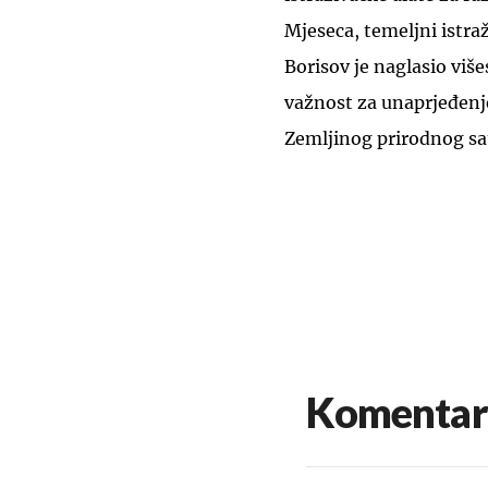
Mjeseca, temeljni istraž
Borisov je naglasio viš
važnost za unaprjeđenje
Zemljinog prirodnog sat
Komentar