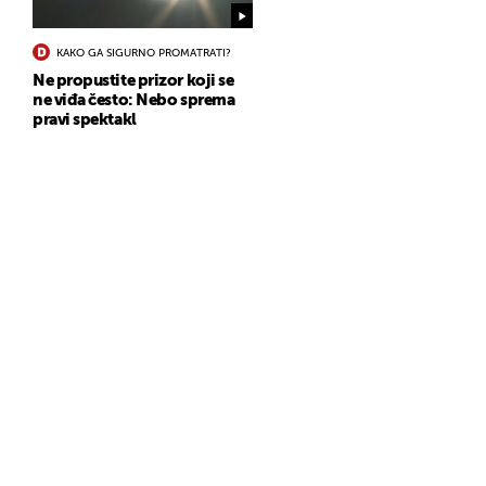
KAKO GA SIGURNO PROMATRATI?
Ne propustite prizor koji se
ne viđa često: Nebo sprema
pravi spektakl