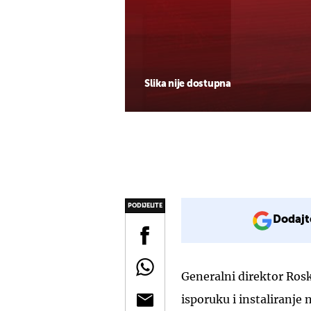
Slika nije dostupna
PODIJELITE
Dodajt
Generalni direktor Ro
isporuku i instaliranje