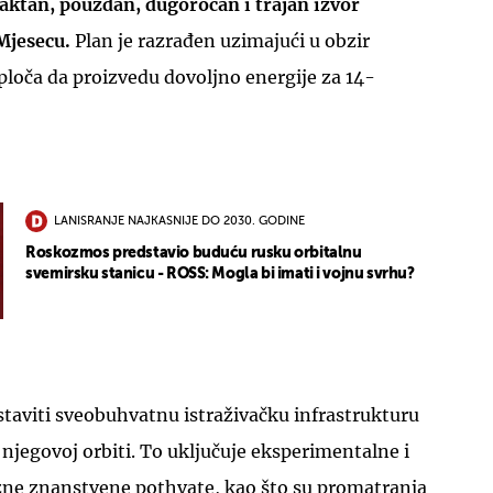
ktan, pouzdan, dugoročan i trajan izvor
Mjesecu.
Plan je razrađen uzimajući u obzir
loča da proizvedu dovoljno energije za 14-
UKLJUČITE NOTIFIKACIJE
LANISRANJE NAJKASNIJE DO 2030. GODINE
Roskozmos predstavio buduću rusku orbitalnu
svemirsku stanicu - ROSS: Mogla bi imati i vojnu svrhu?
ostaviti sveobuhvatnu istraživačku infrastrukturu
 njegovoj orbiti. To uključuje eksperimentalne i
azne znanstvene pothvate, kao što su promatranja