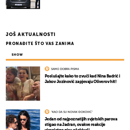
UKLJUČITE NOTIFIKACIJE
JOŠ AKTUALNOSTI
PRONAĐITE ŠTO VAS ZANIMA
SHOW
SAMO DOBRA PISMA
Poslušajte kako to zvuči kad Nina Badrić i
Jakov Jozinović zapjevaju Oliverov hit!
"KAO DA SU NOVAK ĐOKOVIĆ"
Jedan od najpoznatijih svjetskih parova
stigao na Jadran, ovakve reakcije