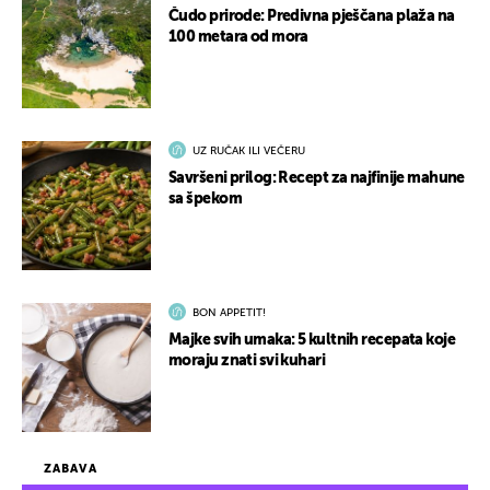
Čudo prirode: Predivna pješčana plaža na
100 metara od mora
UZ RUČAK ILI VEČERU
Savršeni prilog: Recept za najfinije mahune
sa špekom
BON APPETIT!
Majke svih umaka: 5 kultnih recepata koje
moraju znati svi kuhari
ZABAVA