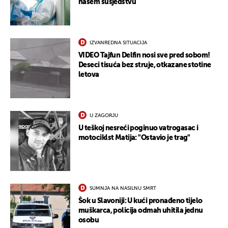
našem susjedstvu
IZVANREDNA SITUACIJA
VIDEO Tajfun Delfin nosi sve pred sobom!
Deseci tisuća bez struje, otkazane stotine
letova
U ZAGORJU
U teškoj nesreći poginuo vatrogasac i
motociklst Matija: "Ostavio je trag"
SUMNJA NA NASILNU SMRT
Šok u Slavoniji: U kući pronađeno tijelo
muškarca, policija odmah uhitila jednu
osobu