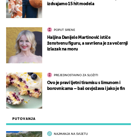
izdvajamo 15 hit modela
POPUT SIRENE
Haljina Danijele Martinović ističe
ženstvenu figuru, a savršena je za večernji
izlazak na moru
PREJEDNOSTAVNO ZA SLOŽITI
Ovo je pravi ljetni tiramisu s limunom i
borovnicama – baš osvježava i jako je fin
PUTOVANJA
NAJMANJA NA SVIJETU