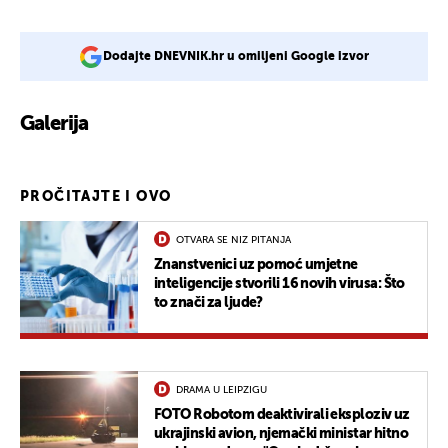
Dodajte DNEVNIK.hr u omiljeni Google izvor
Galerija
PROČITAJTE I OVO
OTVARA SE NIZ PITANJA
Znanstvenici uz pomoć umjetne
inteligencije stvorili 16 novih virusa: Što
to znači za ljude?
DRAMA U LEIPZIGU
FOTO Robotom deaktivirali eksploziv uz
ukrajinski avion, njemački ministar hitno