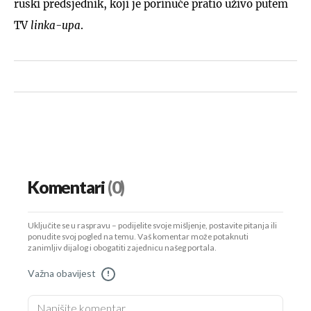
ruski predsjednik, koji je porinuće pratio uživo putem
TV
linka-upa
.
Komentari
(0)
Uključite se u raspravu – podijelite svoje mišljenje, postavite pitanja ili
ponudite svoj pogled na temu. Vaš komentar može potaknuti
zanimljiv dijalog i obogatiti zajednicu našeg portala.
Važna obavijest
!