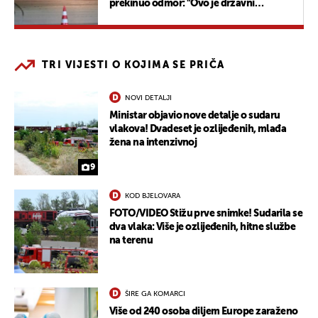
prekinuo odmor: "Ovo je državni
terorizam"
TRI VIJESTI O KOJIMA SE PRIČA
NOVI DETALJI
Ministar objavio nove detalje o sudaru
vlakova! Dvadeset je ozlijeđenih, mlađa
žena na intenzivnoj
9
KOD BJELOVARA
FOTO/VIDEO Stižu prve snimke! Sudarila se
dva vlaka: Više je ozlijeđenih, hitne službe
na terenu
ŠIRE GA KOMARCI
Više od 240 osoba diljem Europe zaraženo