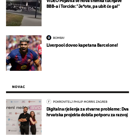
VIDEO Pojavila se nova snimka tučnjave
BBB-a i Torcide: "Je*ote, pa ubit će ga!"
BOMBA!
Liverpool doveo kapetana Barcelone!
NOVAC
POKROVITELJ PHILIP MORRIS ZAGREB
Digitalna rješenja za stvarne probleme: Dva
hrvatska projekta dobila potporu za razvoj