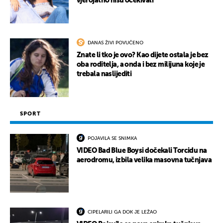
vjerojatno nisu očekivali
DANAS ŽIVI POVUČENO
Znate li tko je ovo? Kao dijete ostala je bez
oba roditelja, a onda i bez milijuna koje je
trebala naslijediti
SPORT
POJAVILA SE SNIMKA
VIDEO Bad Blue Boysi dočekali Torcidu na
aerodromu, izbila velika masovna tučnjava
CIPELARILI GA DOK JE LEŽAO