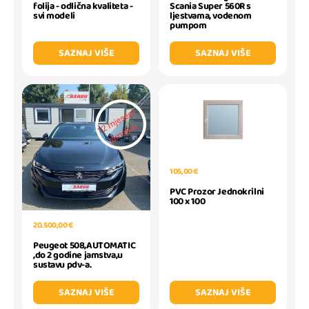
folija - odlična kvaliteta -
Scania Super 560R s
svi modeli
ljestvama, vodenom
pumpom
SAZNAJ VIŠE
SAZNAJ VIŠE
105,00 €
PVC Prozor Jednokrilni
100 x 100
20.500,00 €
Peugeot 508,AUTOMATIC
,do 2 godine jamstva,u
sustavu pdv-a.
SAZNAJ VIŠE
SAZNAJ VIŠE