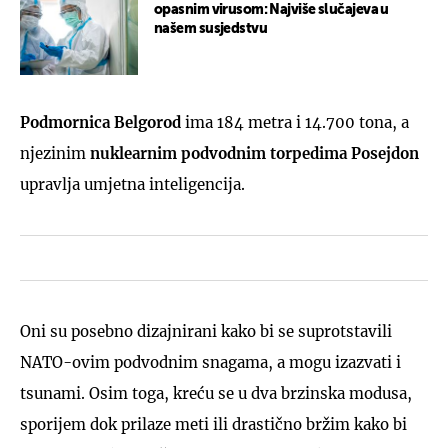
opasnim virusom: Najviše slučajeva u
našem susjedstvu
Podmornica Belgorod
ima 184 metra i 14.700 tona, a
njezinim
nuklearnim podvodnim torpedima Posejdon
upravlja umjetna inteligencija.
Oni su posebno dizajnirani kako bi se suprotstavili
NATO-ovim podvodnim snagama, a mogu izazvati i
tsunami. Osim toga, kreću se u dva brzinska modusa,
sporijem dok prilaze meti ili drastično bržim kako bi