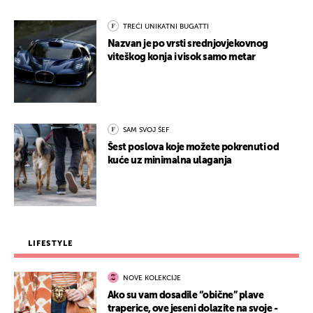
TREĆI UNIKATNI BUGATTI
Nazvan je po vrsti srednjovjekovnog
viteškog konja i visok samo metar
SAM SVOJ ŠEF
Šest poslova koje možete pokrenuti od
kuće uz minimalna ulaganja
LIFESTYLE
NOVE KOLEKCIJE
Ako su vam dosadile “obične” plave
traperice, ove jeseni dolazite na svoje -