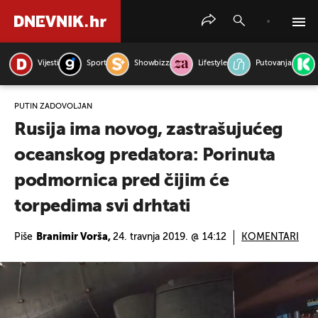
Vijesti
Sport
Showbizz
Lifestyle
Putovanja
PRETRAŽITE VIJESTI
PUTIN ZADOVOLJAN
Rusija ima novog, zastrašujućeg
oceanskog predatora: Porinuta
podmornica pred čijim će
torpedima svi drhtati
Piše
Branimir Vorša,
24. travnja 2019. @ 14:12
KOMENTARI