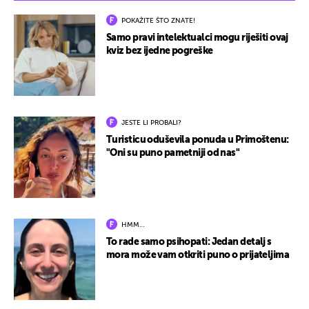
POKAŽITE ŠTO ZNATE!
Samo pravi intelektualci mogu riješiti ovaj
kviz bez ijedne pogreške
JESTE LI PROBALI?
Turisticu oduševila ponuda u Primoštenu:
"Oni su puno pametniji od nas"
HMM…
To rade samo psihopati: Jedan detalj s
mora može vam otkriti puno o prijateljima