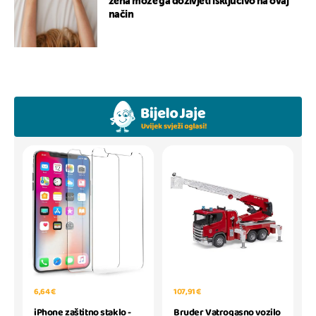
žena može ga doživjeti isključivo na ovaj
način
6,64 €
107,91 €
iPhone zaštitno staklo -
Bruder Vatrogasno vozilo