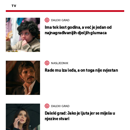
TV
DALEKI GRAD
Ima tek šest godina, a već je jedan od
najnagrađivanijih dječjih glumaca
NASLJEDNIK
Rade mu iza leđa, a on toga nije svjestan
DALEKI GRAD
Daleki grad: Jako je ljuta jer se miješa u
njezine stvari