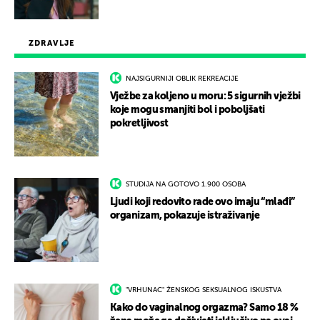
ZDRAVLJE
NAJSIGURNIJI OBLIK REKREACIJE
Vježbe za koljeno u moru: 5 sigurnih vježbi
koje mogu smanjiti bol i poboljšati
pokretljivost
STUDIJA NA GOTOVO 1.900 OSOBA
Ljudi koji redovito rade ovo imaju “mlađi”
organizam, pokazuje istraživanje
"VRHUNAC" ŽENSKOG SEKSUALNOG ISKUSTVA
Kako do vaginalnog orgazma? Samo 18 %