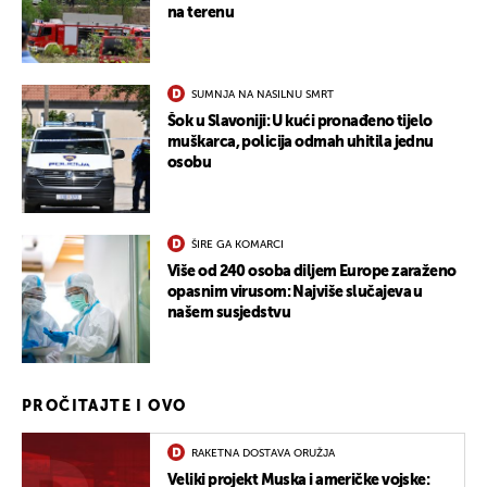
na terenu
SUMNJA NA NASILNU SMRT
Šok u Slavoniji: U kući pronađeno tijelo
muškarca, policija odmah uhitila jednu
osobu
ŠIRE GA KOMARCI
Više od 240 osoba diljem Europe zaraženo
opasnim virusom: Najviše slučajeva u
našem susjedstvu
PROČITAJTE I OVO
RAKETNA DOSTAVA ORUŽJA
Veliki projekt Muska i američke vojske: