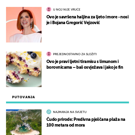
U NOJ NIJE VRUĆE
Ovo je savršena haljina za ljeto i more - nosi
je i Bojana Gregorić Vejzović
PREJEDNOSTAVNO ZA SLOŽITI
Ovo je pravi ljetni tiramisu s limunom i
borovnicama – baš osvježava i jako je fin
PUTOVANJA
NAJMANJA NA SVIJETU
Čudo prirode: Predivna pješčana plaža na
100 metara od mora