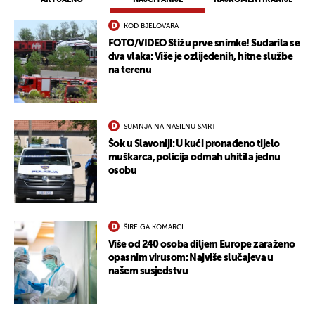
KOD BJELOVARA
FOTO/VIDEO Stižu prve snimke! Sudarila se
dva vlaka: Više je ozlijeđenih, hitne službe
na terenu
SUMNJA NA NASILNU SMRT
Šok u Slavoniji: U kući pronađeno tijelo
muškarca, policija odmah uhitila jednu
osobu
UKLJUČITE NOTIFIKACIJE
ŠIRE GA KOMARCI
Više od 240 osoba diljem Europe zaraženo
opasnim virusom: Najviše slučajeva u
našem susjedstvu