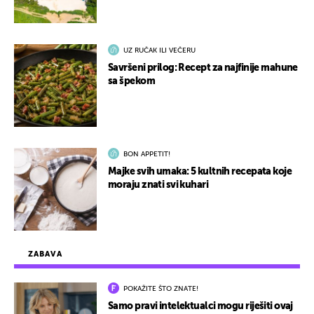
UZ RUČAK ILI VEČERU
Savršeni prilog: Recept za najfinije mahune
sa špekom
BON APPETIT!
Majke svih umaka: 5 kultnih recepata koje
moraju znati svi kuhari
ZABAVA
POKAŽITE ŠTO ZNATE!
Samo pravi intelektualci mogu riješiti ovaj