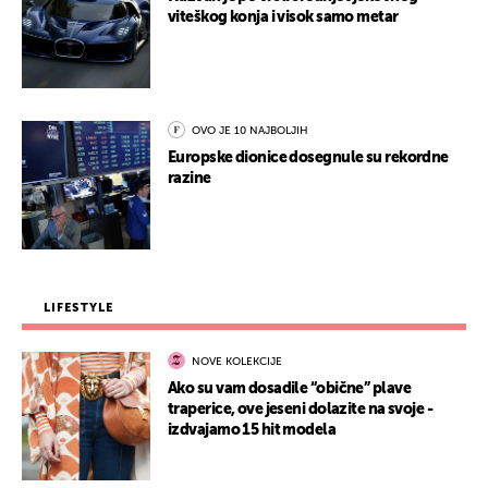
viteškog konja i visok samo metar
OVO JE 10 NAJBOLJIH
Europske dionice dosegnule su rekordne
razine
LIFESTYLE
NOVE KOLEKCIJE
Ako su vam dosadile “obične” plave
traperice, ove jeseni dolazite na svoje -
izdvajamo 15 hit modela