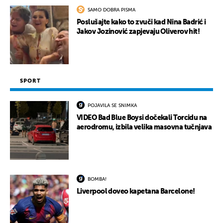
SAMO DOBRA PISMA
Poslušajte kako to zvuči kad Nina Badrić i
Jakov Jozinović zapjevaju Oliverov hit!
SPORT
POJAVILA SE SNIMKA
VIDEO Bad Blue Boysi dočekali Torcidu na
aerodromu, izbila velika masovna tučnjava
BOMBA!
Liverpool doveo kapetana Barcelone!