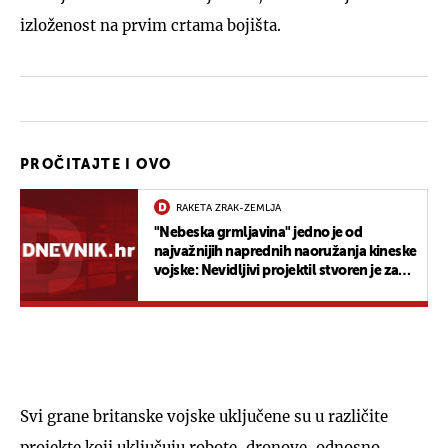
izloženost na prvim crtama bojišta.
PROČITAJTE I OVO
RAKETA ZRAK-ZEMLJA
"Nebeska grmljavina" jedno je od
najvažnijih naprednih naoružanja kineske
vojske: Nevidljivi projektil stvoren je za
potpunu destrukciju
Svi grane britanske vojske uključene su u različite
projekte koji uključuju robote, dronove, odnosno