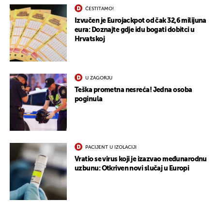
ČESTITAMO!
Izvučen je Eurojackpot od čak 32,6 milijuna
eura: Doznajte gdje idu bogati dobitci u
Hrvatskoj
U ZAGORJU
Teška prometna nesreća! Jedna osoba
poginula
PACIJENT U IZOLACIJI
Vratio se virus koji je izazvao međunarodnu
uzbunu: Otkriven novi slučaj u Europi