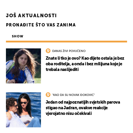
JOŠ AKTUALNOSTI
PRONAĐITE ŠTO VAS ZANIMA
SHOW
DANAS ŽIVI POVUČENO
Znate li tko je ovo? Kao dijete ostala je bez
oba roditelja, a onda i bez milijuna koje je
trebala naslijediti
"KAO DA SU NOVAK ĐOKOVIĆ"
Jedan od najpoznatijih svjetskih parova
stigao na Jadran, ovakve reakcije
vjerojatno nisu očekivali