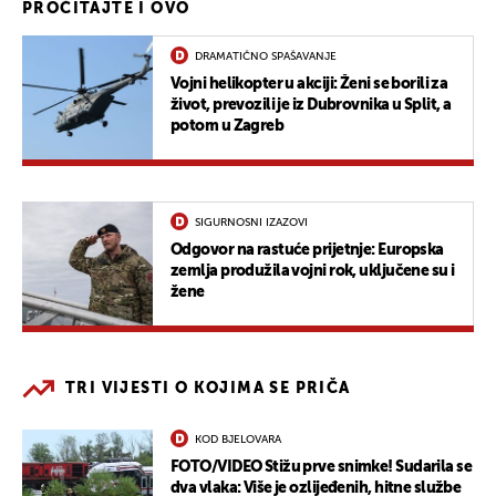
PROČITAJTE I OVO
DRAMATIČNO SPAŠAVANJE
Vojni helikopter u akciji: Ženi se borili za
život, prevozili je iz Dubrovnika u Split, a
potom u Zagreb
SIGURNOSNI IZAZOVI
Odgovor na rastuće prijetnje: Europska
zemlja produžila vojni rok, uključene su i
žene
TRI VIJESTI O KOJIMA SE PRIČA
KOD BJELOVARA
FOTO/VIDEO Stižu prve snimke! Sudarila se
dva vlaka: Više je ozlijeđenih, hitne službe