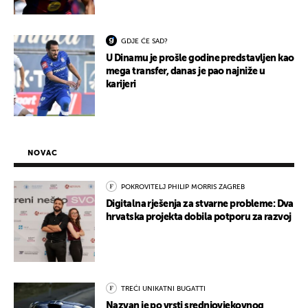
GDJE ĆE SAD?
U Dinamu je prošle godine predstavljen kao
mega transfer, danas je pao najniže u
karijeri
NOVAC
POKROVITELJ PHILIP MORRIS ZAGREB
Digitalna rješenja za stvarne probleme: Dva
hrvatska projekta dobila potporu za razvoj
TREĆI UNIKATNI BUGATTI
Nazvan je po vrsti srednjovjekovnog