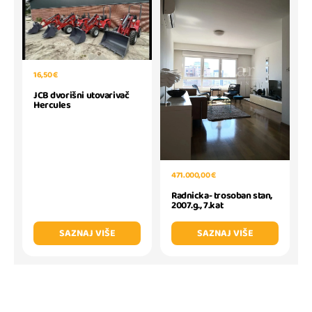
16,50 €
JCB dvorišni utovarivač
Hercules
471.000,00 €
Radnicka- trosoban stan,
2007.g., 7.kat
SAZNAJ VIŠE
SAZNAJ VIŠE