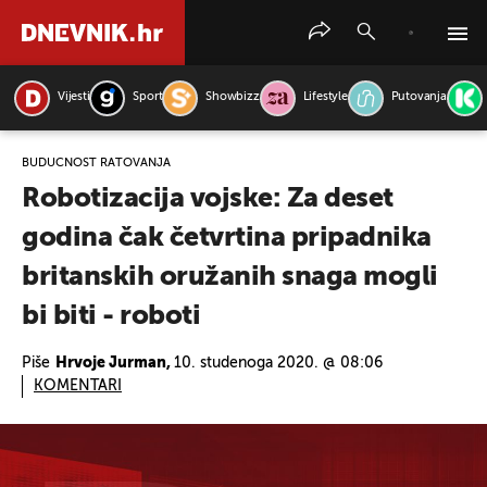
Vijesti
Sport
Showbizz
Lifestyle
Putovanja
PRETRAŽITE VIJESTI
BUDUĆNOST RATOVANJA
Robotizacija vojske: Za deset
godina čak četvrtina pripadnika
britanskih oružanih snaga mogli
bi biti - roboti
Piše
Hrvoje Jurman,
10. studenoga 2020. @ 08:06
KOMENTARI