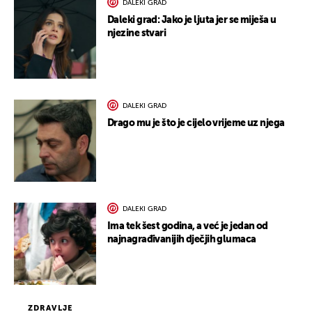
DALEKI GRAD
Daleki grad: Jako je ljuta jer se miješa u
njezine stvari
DALEKI GRAD
Drago mu je što je cijelo vrijeme uz njega
DALEKI GRAD
Ima tek šest godina, a već je jedan od
najnagrađivanijih dječjih glumaca
ZDRAVLJE