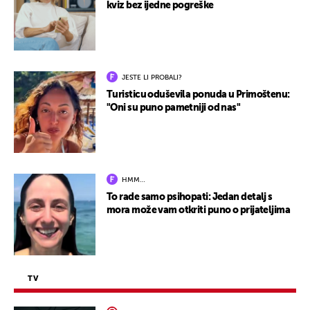
kviz bez ijedne pogreške
JESTE LI PROBALI?
Turisticu oduševila ponuda u Primoštenu:
"Oni su puno pametniji od nas"
HMM…
To rade samo psihopati: Jedan detalj s
mora može vam otkriti puno o prijateljima
TV