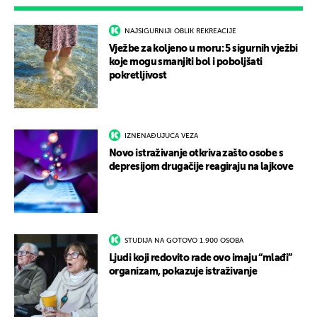
NAJSIGURNIJI OBLIK REKREACIJE
Vježbe za koljeno u moru: 5 sigurnih vježbi
koje mogu smanjiti bol i poboljšati
pokretljivost
IZNENAĐUJUĆA VEZA
Novo istraživanje otkriva zašto osobe s
depresijom drugačije reagiraju na lajkove
STUDIJA NA GOTOVO 1.900 OSOBA
Ljudi koji redovito rade ovo imaju “mlađi”
organizam, pokazuje istraživanje