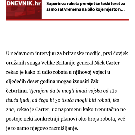
Superbrza raketa prenijet će teški teret za
samo sat vremena na bilo koje mjesto na
svijetu
U nedavnom intervjuu za britanske medije, prvi čovjek
oružanih snaga Velike Britanije general
Nick Carter
rekao je kako bi
udio robota u njihovoj vojsci u
sljedećih deset godina mogao iznositi čak
četvrtinu
.
Vjerujem da bi mogli imati vojsku od 120
tisuća ljudi, od čega bi 30 tisuća mogli biti roboti, tko
zna
, rekao je Carter, uz napomenu kako trenutačno ne
postoje neki konkretniji planovi oko broja robota, već
je to samo njegovo razmišljanje.