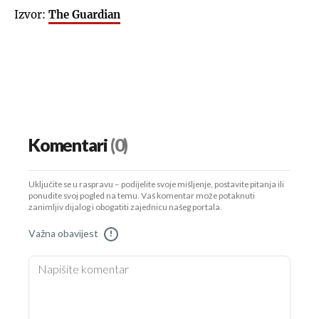
Izvor:
The Guardian
Komentari
(0)
Uključite se u raspravu – podijelite svoje mišljenje, postavite pitanja ili
ponudite svoj pogled na temu. Vaš komentar može potaknuti
zanimljiv dijalog i obogatiti zajednicu našeg portala.
Važna obavijest
!