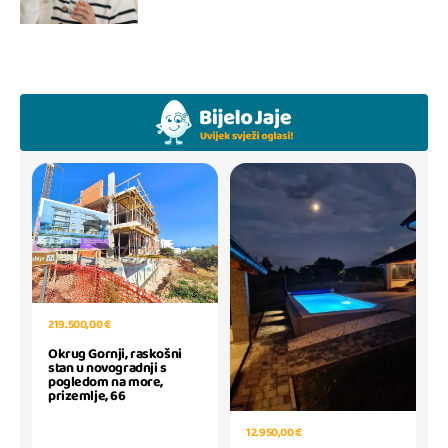
219.500,00 €
Okrug Gornji, raskošni
stan u novogradnji s
pogledom na more,
prizemlje, 66
12.950,00 €