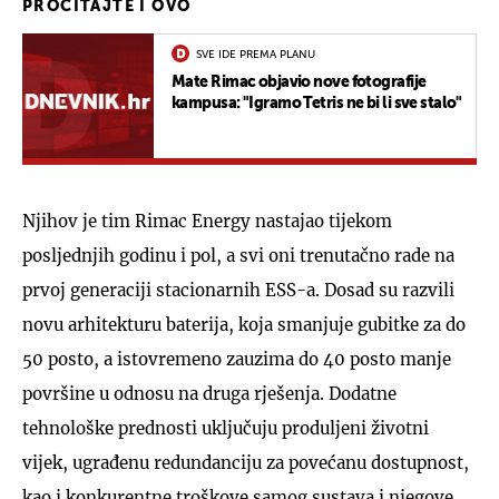
PROČITAJTE I OVO
SVE IDE PREMA PLANU
Mate Rimac objavio nove fotografije
kampusa: "Igramo Tetris ne bi li sve stalo"
Njihov je tim Rimac Energy nastajao tijekom
posljednjih godinu i pol, a svi oni trenutačno rade na
prvoj generaciji stacionarnih ESS-a. Dosad su razvili
novu arhitekturu baterija, koja smanjuje gubitke za do
50 posto, a istovremeno zauzima do 40 posto manje
površine u odnosu na druga rješenja. Dodatne
tehnološke prednosti uključuju produljeni životni
vijek, ugrađenu redundanciju za povećanu dostupnost,
kao i konkurentne troškove samog sustava i njegove