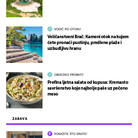
VODIČ PO OTOKU
Veličanstveni Brač: Kameni otok na kojem
ćete pronaći pustinju, predivne plaže i
uzbudljivu hranu
OBVEZNO PROBATI!
Prefina ljetna salata od kupusa: Kremasto
savršenstvo koje najbolje paše uz pečeno
meso
ZABAVA
POKAŽITE ŠTO ZNATE!