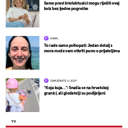
Samo pravi intelektualci mogu riješiti ovaj
kviz bez ijedne pogreške
HMM…
To rade samo psihopati: Jedan detalj s
mora može vam otkriti puno o prijateljima
ZAMJERATE LI JOJ?
"Koja kuja…": Snašla se na hrvatskoj
granici, ali gledatelji su podijeljeni
TV