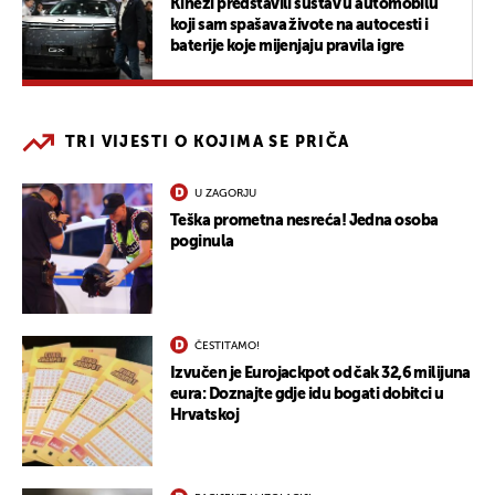
Kinezi predstavili sustav u automobilu
koji sam spašava živote na autocesti i
baterije koje mijenjaju pravila igre
TRI VIJESTI O KOJIMA SE PRIČA
U ZAGORJU
Teška prometna nesreća! Jedna osoba
poginula
ČESTITAMO!
Izvučen je Eurojackpot od čak 32,6 milijuna
eura: Doznajte gdje idu bogati dobitci u
Hrvatskoj