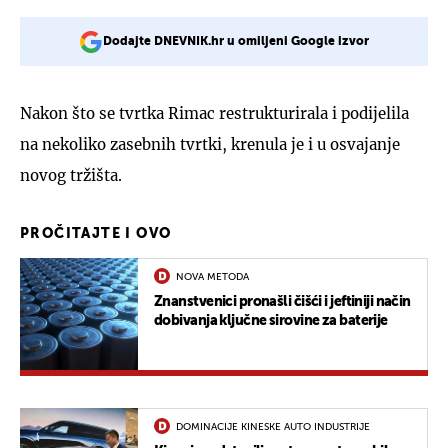
Dodajte DNEVNIK.hr u omiljeni Google izvor
Nakon što se tvrtka Rimac restrukturirala i podijelila
na nekoliko zasebnih tvrtki, krenula je i u osvajanje
novog tržišta.
PROČITAJTE I OVO
NOVA METODA
Znanstvenici pronašli čišći i jeftiniji način
dobivanja ključne sirovine za baterije
DOMINACIJE KINESKE AUTO INDUSTRIJE