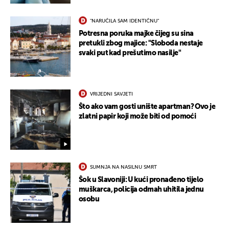
"NARUČILA SAM IDENTIČNU"
Potresna poruka majke čijeg su sina
pretukli zbog majice: "Sloboda nestaje
svaki put kad prešutimo nasilje"
VRIJEDNI SAVJETI
Što ako vam gosti unište apartman? Ovo je
zlatni papir koji može biti od pomoći
SUMNJA NA NASILNU SMRT
Šok u Slavoniji: U kući pronađeno tijelo
muškarca, policija odmah uhitila jednu
osobu