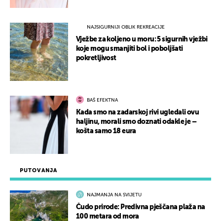
NAJSIGURNIJI OBLIK REKREACIJE
Vježbe za koljeno u moru: 5 sigurnih vježbi
koje mogu smanjiti bol i poboljšati
pokretljivost
BAŠ EFEKTNA
Kada smo na zadarskoj rivi ugledali ovu
haljinu, morali smo doznati odakle je –
košta samo 18 eura
PUTOVANJA
NAJMANJA NA SVIJETU
Čudo prirode: Predivna pješčana plaža na
100 metara od mora