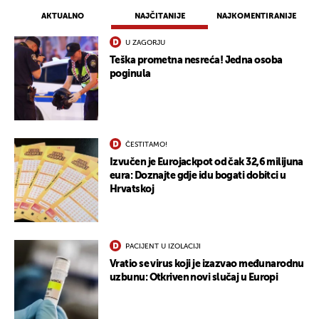
AKTUALNO
NAJČITANIJE
NAJKOMENTIRANIJE
UKLJUČITE NOTIFIKACIJE
U ZAGORJU
Teška prometna nesreća! Jedna osoba
poginula
ČESTITAMO!
Izvučen je Eurojackpot od čak 32,6 milijuna
eura: Doznajte gdje idu bogati dobitci u
Hrvatskoj
PACIJENT U IZOLACIJI
Vratio se virus koji je izazvao međunarodnu
uzbunu: Otkriven novi slučaj u Europi