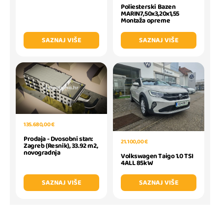
Poliesterski Bazen
MARIN7,50x3,20x1,55
Montaža opreme
SAZNAJ VIŠE
SAZNAJ VIŠE
135.680,00 €
Prodaja - Dvosobni stan:
21.100,00 €
Zagreb (Resnik), 33.92 m2,
novogradnja
Volkswagen Taigo 1.0 TSI
4ALL 85kW
SAZNAJ VIŠE
SAZNAJ VIŠE