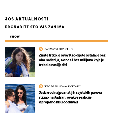
JOŠ AKTUALNOSTI
PRONAĐITE ŠTO VAS ZANIMA
SHOW
DANAS ŽIVI POVUČENO
Znate li tko je ovo? Kao dijete ostala je bez
oba roditelja, a onda i bez milijuna koje je
trebala naslijediti
"KAO DA SU NOVAK ĐOKOVIĆ"
Jedan od najpoznatijih svjetskih parova
stigao na Jadran, ovakve reakcije
vjerojatno nisu očekivali