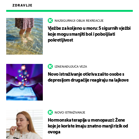
ZDRAVLJE
NAJSIGURNIJI OBLIK REKREACIJE
Vježbe za koljeno u moru: 5 sigurnih vježbi
koje mogu smanjiti bol i poboljšati
pokretljivost
IZNENAĐUJUĆA VEZA
Novo istraživanje otkriva zašto osobe s
depresijom drugačije reagiraju na lajkove
NOVO ISTRAŽIVANJE
Hormonska terapija u menopauzi: Žene
koje je koriste imaju znatno manji rizik od
ovoga