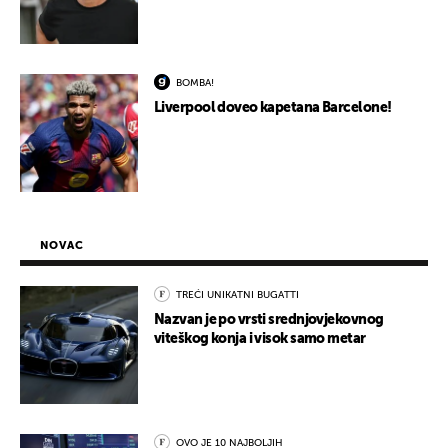
BOMBA!
Liverpool doveo kapetana Barcelone!
NOVAC
TREĆI UNIKATNI BUGATTI
Nazvan je po vrsti srednjovjekovnog
viteškog konja i visok samo metar
OVO JE 10 NAJBOLJIH