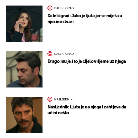
DALEKI GRAD
Daleki grad: Jako je ljuta jer se miješa u
njezine stvari
DALEKI GRAD
Drago mu je što je cijelo vrijeme uz njega
NASLJEDNIK
Nasljednik: Ljuta je na njega i zahtjeva da
učini nešto