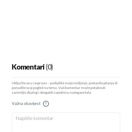
Komentari
(0)
Uključite se u raspravu – podijelite svoje mišljenje, postavite pitanja ili
ponudite svoj pogled na temu. Vaš komentar može potaknuti
zanimljiv dijalog i obogatiti zajednicu našeg portala.
Važna obavijest
!