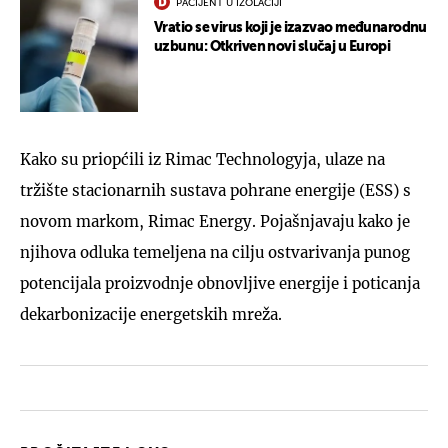
PACIJENT U IZOLACIJI
Vratio se virus koji je izazvao međunarodnu
uzbunu: Otkriven novi slučaj u Europi
Kako su priopćili iz Rimac Technologyja, ulaze na
tržište stacionarnih sustava pohrane energije (ESS) s
novom markom, Rimac Energy. Pojašnjavaju kako je
njihova odluka temeljena na cilju ostvarivanja punog
potencijala proizvodnje obnovljive energije i poticanja
dekarbonizacije energetskih mreža.