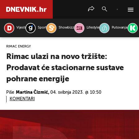
Vijesti
Sport
Showbizz
Lifestyle
Putovanja
PRETRAŽITE VIJESTI
RIMAC ENERGY
Rimac ulazi na novo tržište:
Prodavat će stacionarne sustave
pohrane energije
Piše
Martina Čizmić,
04. svibnja 2023. @ 10:50
KOMENTARI