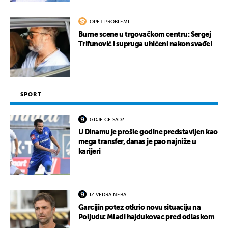
OPET PROBLEMI
Burne scene u trgovačkom centru: Sergej
Trifunović i supruga uhićeni nakon svađe!
SPORT
GDJE ĆE SAD?
U Dinamu je prošle godine predstavljen kao
mega transfer, danas je pao najniže u
karijeri
IZ VEDRA NEBA
Garcijin potez otkrio novu situaciju na
Poljudu: Mladi hajdukovac pred odlaskom