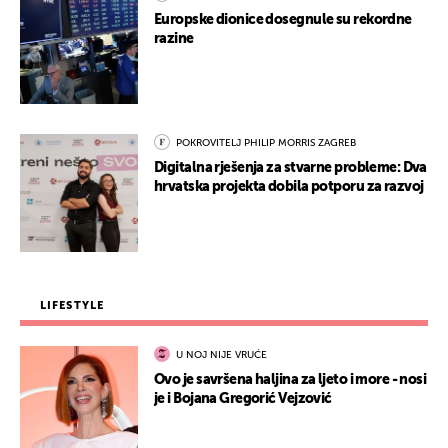
Europske dionice dosegnule su rekordne
razine
POKROVITELJ PHILIP MORRIS ZAGREB
Digitalna rješenja za stvarne probleme: Dva
hrvatska projekta dobila potporu za razvoj
LIFESTYLE
U NOJ NIJE VRUĆE
Ovo je savršena haljina za ljeto i more - nosi
je i Bojana Gregorić Vejzović