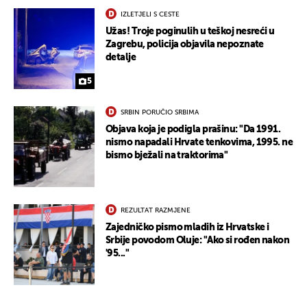
IZLETJELI S CESTE
Užas! Troje poginulih u teškoj nesreći u
Zagrebu, policija objavila nepoznate
detalje
5
SRBIN PORUČIO SRBIMA
Objava koja je podigla prašinu: "Da 1991.
nismo napadali Hrvate tenkovima, 1995. ne
bismo bježali na traktorima"
UKLJUČITE NOTIFIKACIJE
REZULTAT RAZMJENE
Zajedničko pismo mladih iz Hrvatske i
Srbije povodom Oluje: "Ako si rođen nakon
'95..."