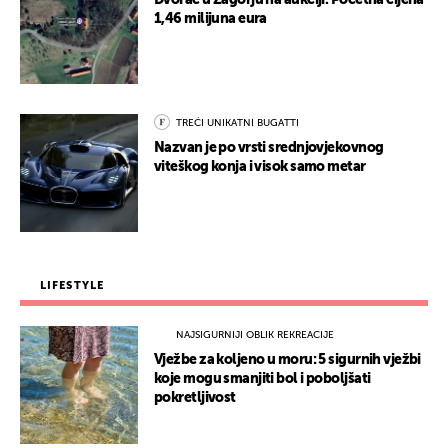
Dvorac u Zagorju na aukciji. Početna cijena
1,46 milijuna eura
TREĆI UNIKATNI BUGATTI
Nazvan je po vrsti srednjovjekovnog
viteškog konja i visok samo metar
LIFESTYLE
NAJSIGURNIJI OBLIK REKREACIJE
Vježbe za koljeno u moru: 5 sigurnih vježbi
koje mogu smanjiti bol i poboljšati
pokretljivost