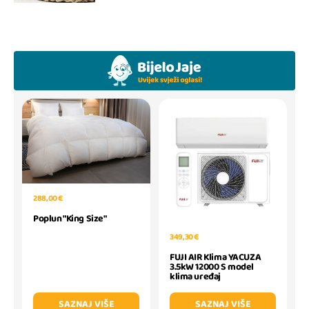
288,00 €
Poplun "King Size"
349,30 €
FUJI AIR Klima YACUZA
3.5kW 12000 S model
klima uređaj
SAZNAJ VIŠE
SAZNAJ VIŠE