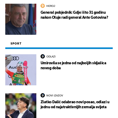
HEROJ
General pobjednik: Gdje i što 31 godinu
nakon Oluje radi general Ante Gotovina?
SPORT
ODLAZI
Umirovila se jedna od najboljih skijašica
novog doba
NOVI IZAZOV
Zlatko Dalić odabrao novi posao, odlazi u
jednu od najatraktivnijih zemalja svijeta