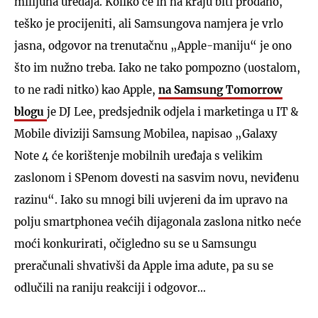
milijuna uređaja. Koliko će ih na kraju biti prodano,
teško je procijeniti, ali Samsungova namjera je vrlo
jasna, odgovor na trenutačnu „Apple-maniju“ je ono
što im nužno treba. Iako ne tako pompozno (uostalom,
to ne radi nitko) kao Apple,
na Samsung Tomorrow
blogu
je DJ Lee, predsjednik odjela i marketinga u IT &
Mobile diviziji Samsung Mobilea, napisao „Galaxy
Note 4 će korištenje mobilnih uređaja s velikim
zaslonom i SPenom dovesti na sasvim novu, neviđenu
razinu“. Iako su mnogi bili uvjereni da im upravo na
polju smartphonea većih dijagonala zaslona nitko neće
moći konkurirati, očigledno su se u Samsungu
preračunali shvativši da Apple ima adute, pa su se
odlučili na raniju reakciji i odgovor...