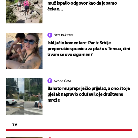
muž ispalio odgovor kao da je samo
čekao…
ŠTO KAŽETE?
Isključio komentare: Par iz Srbije
preporučio spravicu za plažu s Temua, čini
li vam se ovo sigurnim?
SVAKA ČAST
Bahato mu prepriječio prijelaz, a ono što je
pješak napravio oduševilo je društvene
mreže
TV