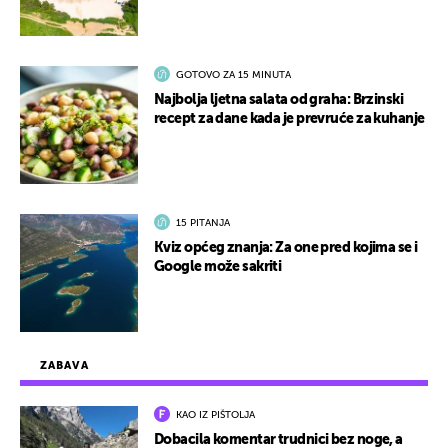
GOTOVO ZA 15 MINUTA
Najbolja ljetna salata od graha: Brzinski
recept za dane kada je prevruće za kuhanje
15 PITANJA
Kviz općeg znanja: Za one pred kojima se i
Google može sakriti
ZABAVA
KAO IZ PIŠTOLJA
Dobacila komentar trudnici bez noge, a