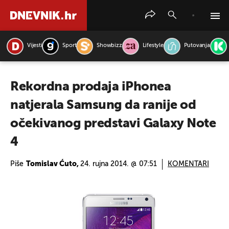
Vijesti
Sport
Showbizz
Lifestyle
Putovanja
PRETRAŽITE VIJESTI
Rekordna prodaja iPhonea
natjerala Samsung da ranije od
očekivanog predstavi Galaxy Note
4
Piše
Tomislav Ćuto,
24. rujna 2014. @ 07:51
KOMENTARI