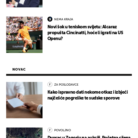
NEMA KRAJA
Novi šok u teniskom svijetu: Alcaraz
propušta Cincinatti, hoće li igrati na US
Openu?
NOVAC
ZA POSLODAVCE
Kako ispravno dati nekome otkaz i izbjeći
najčešće pogreške te sudske sporove
POVOLJNO