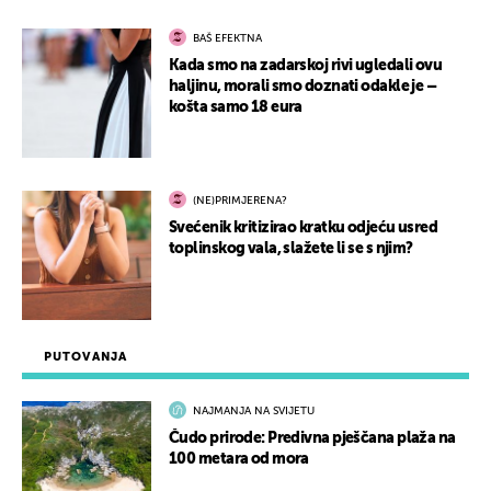
BAŠ EFEKTNA
Kada smo na zadarskoj rivi ugledali ovu
haljinu, morali smo doznati odakle je –
košta samo 18 eura
(NE)PRIMJERENA?
Svećenik kritizirao kratku odjeću usred
toplinskog vala, slažete li se s njim?
PUTOVANJA
NAJMANJA NA SVIJETU
Čudo prirode: Predivna pješčana plaža na
100 metara od mora