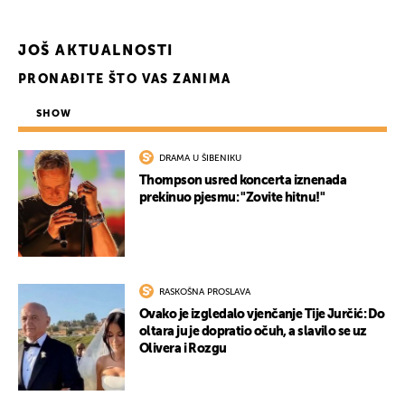
JOŠ AKTUALNOSTI
PRONAĐITE ŠTO VAS ZANIMA
SHOW
DRAMA U ŠIBENIKU
Thompson usred koncerta iznenada
prekinuo pjesmu: "Zovite hitnu!"
RASKOŠNA PROSLAVA
Ovako je izgledalo vjenčanje Tije Jurčić: Do
oltara ju je dopratio očuh, a slavilo se uz
Olivera i Rozgu