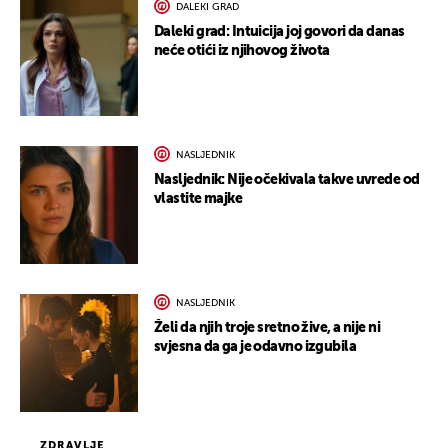
DALEKI GRAD
Daleki grad: Intuicija joj govori da danas
neće otići iz njihovog života
NASLJEDNIK
Nasljednik: Nije očekivala takve uvrede od
vlastite majke
NASLJEDNIK
Želi da njih troje sretno žive, a nije ni
svjesna da ga je odavno izgubila
ZDRAVLJE