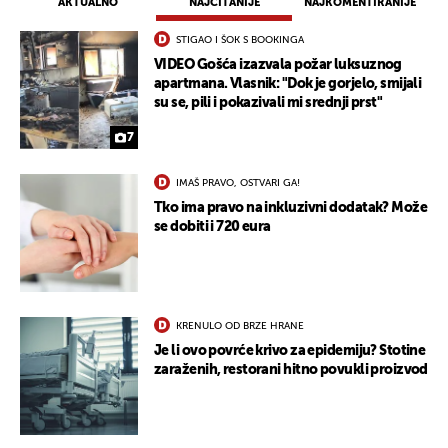
AKTUALNO
NAJČITANIJE
NAJKOMENTIRANIJE
STIGAO I ŠOK S BOOKINGA
VIDEO Gošća izazvala požar luksuznog
apartmana. Vlasnik: "Dok je gorjelo, smijali
su se, pili i pokazivali mi srednji prst"
7
IMAŠ PRAVO, OSTVARI GA!
Tko ima pravo na inkluzivni dodatak? Može
se dobiti i 720 eura
KRENULO OD BRZE HRANE
Je li ovo povrće krivo za epidemiju? Stotine
zaraženih, restorani hitno povukli proizvod