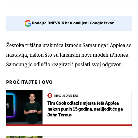
Dodajte DNEVNIK.hr u omiljeni Google izvor
Žestoka tržišna utakmica između Samsunga i Applea se
nastavlja, nakon što su lansirani novi modeli iPhonea,
Samsung je odlučio reagirati i poslati svoj odgovor...
PROČITAJTE I OVO
KRAJ JEDNE ERE
Tim Cook odlazi s mjesta šefa Applea
nakon punih 15 godina, naslijedit će ga
John Ternus