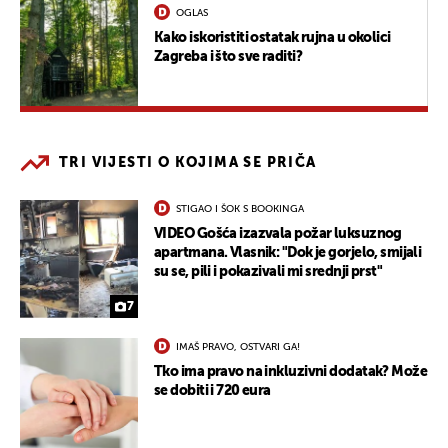
OGLAS
Kako iskoristiti ostatak rujna u okolici
Zagreba i što sve raditi?
TRI VIJESTI O KOJIMA SE PRIČA
STIGAO I ŠOK S BOOKINGA
VIDEO Gošća izazvala požar luksuznog
apartmana. Vlasnik: "Dok je gorjelo, smijali
su se, pili i pokazivali mi srednji prst"
7
IMAŠ PRAVO, OSTVARI GA!
Tko ima pravo na inkluzivni dodatak? Može
se dobiti i 720 eura