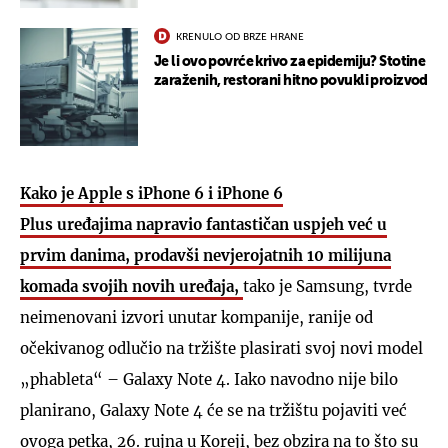
KRENULO OD BRZE HRANE
Je li ovo povrće krivo za epidemiju? Stotine
zaraženih, restorani hitno povukli proizvod
Kako je Apple s iPhone 6 i iPhone 6
Plus uređajima napravio fantastičan uspjeh već u
prvim danima, prodavši nevjerojatnih 10 milijuna
komada svojih novih uređaja,
tako je Samsung, tvrde
neimenovani izvori unutar kompanije, ranije od
očekivanog odlučio na tržište plasirati svoj novi model
„phableta“ – Galaxy Note 4. Iako navodno nije bilo
planirano, Galaxy Note 4 će se na tržištu pojaviti već
ovoga petka, 26. rujna u Koreji, bez obzira na to što su