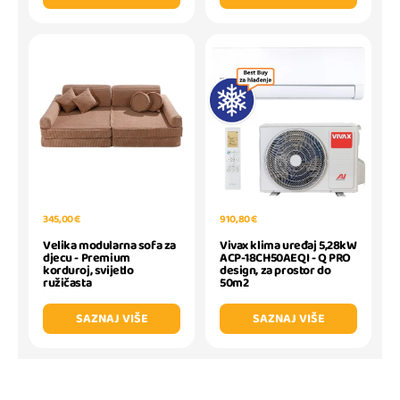
345,00 €
910,80 €
Velika modularna sofa za
Vivax klima uređaj 5,28kW
djecu - Premium
ACP-18CH50AEQI - Q PRO
korduroj, svijetlo
design, za prostor do
ružičasta
50m2
SAZNAJ VIŠE
SAZNAJ VIŠE