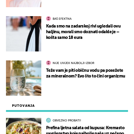
BAŠ EFEKTNA
Kada smo na zadarskoj rivi ugledali ovu
haljinu, morali smo doznati odakle je –
košta samo 18 eura
NIJE UVIJEK NAJBOLJI IZBOR
Teže vam je piti običnu vodu pa posežete
za mineralnom? Evo što to čini organizmu
PUTOVANJA
OBVEZNO PROBATI!
Prefina ljetna salata od kupusa: Kremasto
savršenstvo koje najbolje paše uz pečeno