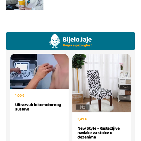
1,00 €
Ultrazvuk lokomotornog
sustava
3,49 €
New Style - Rastezljive
navlake za stolce u
dezenima