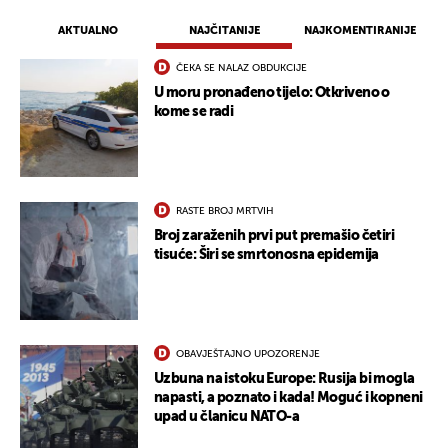
AKTUALNO
NAJČITANIJE
NAJKOMENTIRANIJE
ČEKA SE NALAZ OBDUKCIJE
U moru pronađeno tijelo: Otkriveno o
kome se radi
RASTE BROJ MRTVIH
Broj zaraženih prvi put premašio četiri
tisuće: Širi se smrtonosna epidemija
OBAVJEŠTAJNO UPOZORENJE
Uzbuna na istoku Europe: Rusija bi mogla
napasti, a poznato i kada! Moguć i kopneni
upad u članicu NATO-a