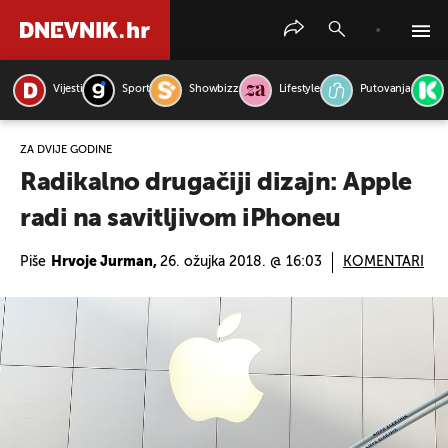
Vijesti
Sport
Showbizz
Lifestyle
Putovanja
PRETRAŽITE VIJESTI
ZA DVIJE GODINE
Radikalno drugačiji dizajn: Apple
radi na savitljivom iPhoneu
Piše
Hrvoje Jurman,
26. ožujka 2018. @ 16:03
KOMENTARI