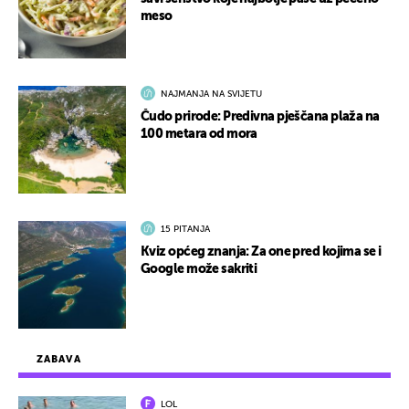
meso
NAJMANJA NA SVIJETU
Čudo prirode: Predivna pješčana plaža na
100 metara od mora
15 PITANJA
Kviz općeg znanja: Za one pred kojima se i
Google može sakriti
ZABAVA
LOL