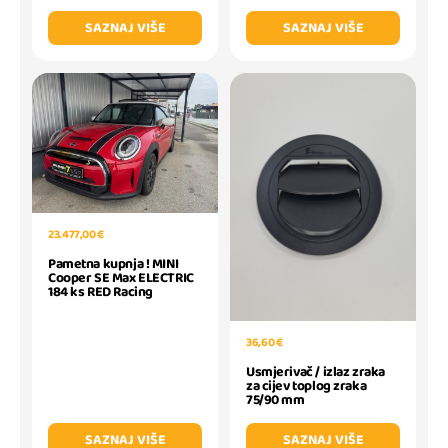
SAZNAJ VIŠE
SAZNAJ VIŠE
23.477,00 €
Pametna kupnja ! MINI
Cooper SE Max ELECTRIC
184 ks RED Racing
36,60 €
Usmjerivač / izlaz zraka
za cijev toplog zraka
75/90 mm
SAZNAJ VIŠE
SAZNAJ VIŠE