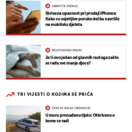
OBRATITE PAŽNJU
Skrivena opasnost pri prodaji iPhonea:
Kako su osjetljive poruke dečku završile
na mobitelu djeteta
NEOČEKIVANI KRIVAC
Je li ovo jedan od glavnih razloga zašto
se rađa sve manje djece?
TRI VIJESTI O KOJIMA SE PRIČA
ČEKA SE NALAZ OBDUKCIJE
U moru pronađeno tijelo: Otkriveno o
kome se radi