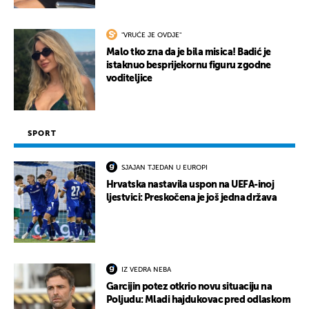
"VRUĆE JE OVDJE"
Malo tko zna da je bila misica! Badić je
istaknuo besprijekornu figuru zgodne
voditeljice
SPORT
SJAJAN TJEDAN U EUROPI
Hrvatska nastavila uspon na UEFA-inoj
ljestvici: Preskočena je još jedna država
IZ VEDRA NEBA
Garcijin potez otkrio novu situaciju na
Poljudu: Mladi hajdukovac pred odlaskom