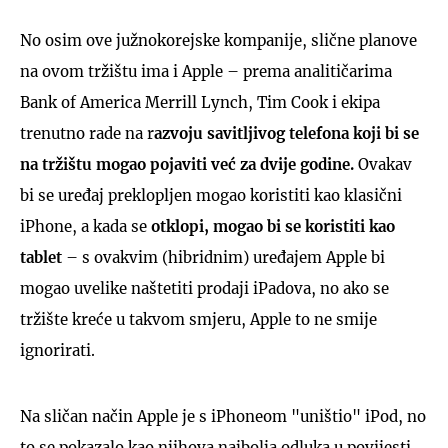
No osim ove južnokorejske kompanije, slične planove
na ovom tržištu ima i Apple – prema analitičarima
Bank of America Merrill Lynch, Tim Cook i ekipa
trenutno rade na r
azvoju savitljivog telefona koji bi se
na tržištu mogao pojaviti već za dvije godine.
Ovakav
bi se uređaj preklopljen mogao koristiti kao klasični
iPhone, a kada se
otklopi, mogao bi se koristiti kao
tablet
– s ovakvim (hibridnim) uređajem Apple bi
mogao uvelike naštetiti prodaji iPadova, no ako se
tržište kreće u takvom smjeru, Apple to ne smije
ignorirati.
Na sličan način Apple je s iPhoneom "uništio" iPod, no
to se pokazalo kao njihova najbolja odluka u povijesti