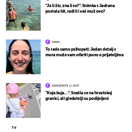
"Je li živ, zna li se?": Snimka s Jadrana
postala hit, radi li i vaš muž ovo?
HMM…
To rade samo psihopati: Jedan detalj s
mora može vam otkriti puno o prijateljima
ZAMJERATE LI JOJ?
"Koja kuja…": Snašla se na hrvatskoj
granici, ali gledatelji su podijeljeni
TV