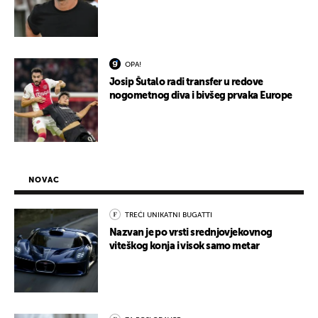
OPA!
Josip Šutalo radi transfer u redove
nogometnog diva i bivšeg prvaka Europe
NOVAC
TREĆI UNIKATNI BUGATTI
Nazvan je po vrsti srednjovjekovnog
viteškog konja i visok samo metar