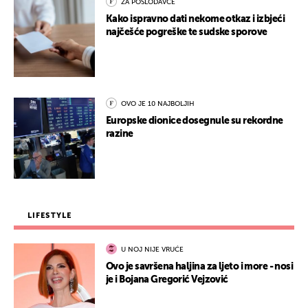
ZA POSLODAVCE
Kako ispravno dati nekome otkaz i izbjeći
najčešće pogreške te sudske sporove
OVO JE 10 NAJBOLJIH
Europske dionice dosegnule su rekordne
razine
LIFESTYLE
U NOJ NIJE VRUĆE
Ovo je savršena haljina za ljeto i more - nosi
je i Bojana Gregorić Vejzović