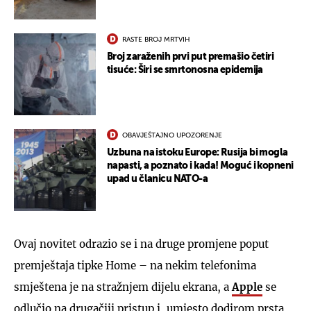
RASTE BROJ MRTVIH
Broj zaraženih prvi put premašio četiri
tisuće: Širi se smrtonosna epidemija
OBAVJEŠTAJNO UPOZORENJE
Uzbuna na istoku Europe: Rusija bi mogla
napasti, a poznato i kada! Moguć i kopneni
upad u članicu NATO-a
Ovaj novitet odrazio se i na druge promjene poput
premještaja tipke Home – na nekim telefonima
smještena je na stražnjem dijelu ekrana, a
Apple
se
odlučio na drugačiji pristup i, umjesto dodirom prsta,