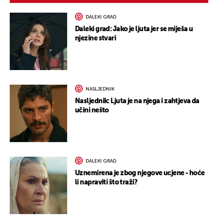
DALEKI GRAD
Daleki grad: Jako je ljuta jer se miješa u
njezine stvari
NASLJEDNIK
Nasljednik: Ljuta je na njega i zahtjeva da
učini nešto
DALEKI GRAD
Uznemirena je zbog njegove ucjene - hoće
li napraviti što traži?