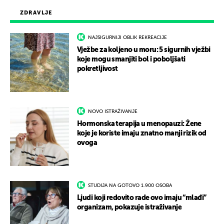
ZDRAVLJE
NAJSIGURNIJI OBLIK REKREACIJE
Vježbe za koljeno u moru: 5 sigurnih vježbi
koje mogu smanjiti bol i poboljšati
pokretljivost
NOVO ISTRAŽIVANJE
Hormonska terapija u menopauzi: Žene
koje je koriste imaju znatno manji rizik od
ovoga
STUDIJA NA GOTOVO 1.900 OSOBA
Ljudi koji redovito rade ovo imaju “mlađi”
organizam, pokazuje istraživanje