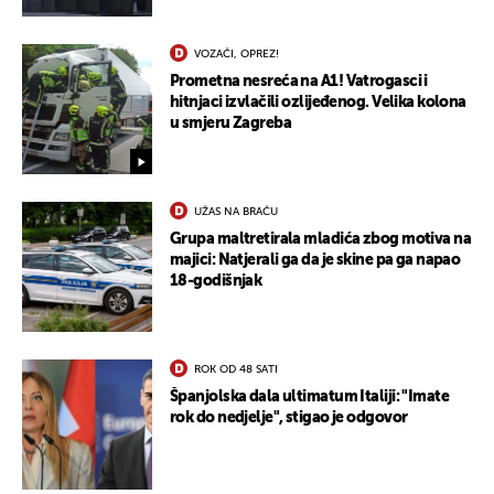
VOZAČI, OPREZ!
Prometna nesreća na A1! Vatrogasci i
UKLJUČITE NOTIFIKACIJE
hitnjaci izvlačili ozlijeđenog. Velika kolona
u smjeru Zagreba
UŽAS NA BRAČU
Grupa maltretirala mladića zbog motiva na
majici: Natjerali ga da je skine pa ga napao
18-godišnjak
ROK OD 48 SATI
Španjolska dala ultimatum Italiji: "Imate
rok do nedjelje", stigao je odgovor