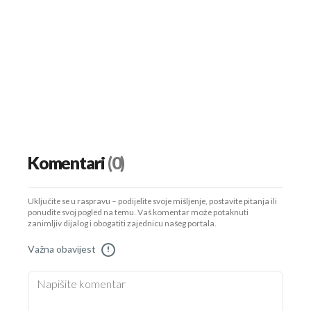
Komentari
(0)
Uključite se u raspravu – podijelite svoje mišljenje, postavite pitanja ili
ponudite svoj pogled na temu. Vaš komentar može potaknuti
zanimljiv dijalog i obogatiti zajednicu našeg portala.
Važna obavijest
!