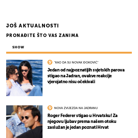
JOŠ AKTUALNOSTI
PRONAĐITE ŠTO VAS ZANIMA
SHOW
"KAO DA SU NOVAK ĐOKOVIĆ"
Jedan od najpoznatijih svjetskih parova
stigao na Jadran, ovakve reakcije
vjerojatno nisu očekivali
NOVA ZVIJEZDA NA JADRANU
Roger Federer stigao u Hrvatsku! Za
njegovu ljubav prema našem otoku
zaslužan je jedan poznati Hrvat