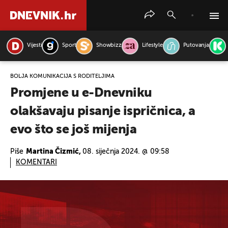
Vijesti
Sport
Showbizz
Lifestyle
Putovanja
PRETRAŽITE VIJESTI
BOLJA KOMUNIKACIJA S RODITELJIMA
Promjene u e-Dnevniku
olakšavaju pisanje ispričnica, a
evo što se još mijenja
Piše
Martina Čizmić,
08. siječnja 2024. @ 09:58
KOMENTARI