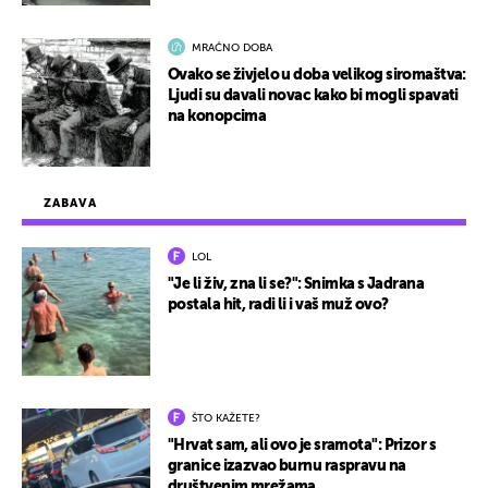
MRAČNO DOBA
Ovako se živjelo u doba velikog siromaštva:
Ljudi su davali novac kako bi mogli spavati
na konopcima
ZABAVA
LOL
"Je li živ, zna li se?": Snimka s Jadrana
postala hit, radi li i vaš muž ovo?
ŠTO KAŽETE?
"Hrvat sam, ali ovo je sramota": Prizor s
granice izazvao burnu raspravu na
društvenim mrežama