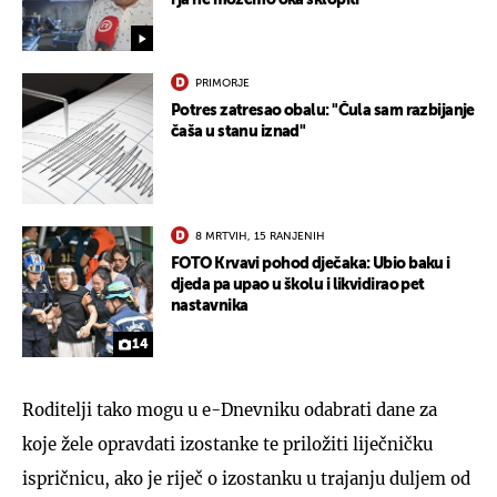
PRIMORJE
Potres zatresao obalu: "Čula sam razbijanje
čaša u stanu iznad"
8 MRTVIH, 15 RANJENIH
FOTO Krvavi pohod dječaka: Ubio baku i
djeda pa upao u školu i likvidirao pet
nastavnika
14
Roditelji tako mogu u e-Dnevniku odabrati dane za
koje žele opravdati izostanke te priložiti liječničku
ispričnicu, ako je riječ o izostanku u trajanju duljem od