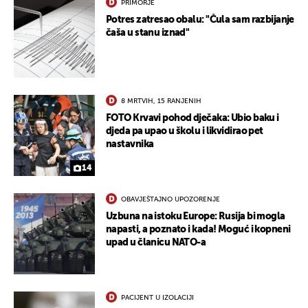
PRIMORJE
Potres zatresao obalu: "Čula sam razbijanje
čaša u stanu iznad"
8 MRTVIH, 15 RANJENIH
FOTO Krvavi pohod dječaka: Ubio baku i
djeda pa upao u školu i likvidirao pet
nastavnika
14
OBAVJEŠTAJNO UPOZORENJE
Uzbuna na istoku Europe: Rusija bi mogla
napasti, a poznato i kada! Moguć i kopneni
upad u članicu NATO-a
PACIJENT U IZOLACIJI