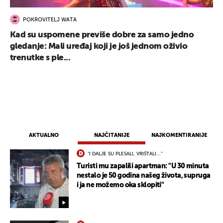
POKROVITELJ WATA
Kad su uspomene previše dobre za samo jedno
gledanje: Mali uređaj koji je još jednom oživio
trenutke s ple...
AKTUALNO
NAJČITANIJE
NAJKOMENTIRANIJE
"I DALJE SU PLESALI, VRIŠTALI..."
Turisti mu zapalili apartman: "U 30 minuta
nestalo je 50 godina našeg života, supruga
i ja ne možemo oka sklopiti"