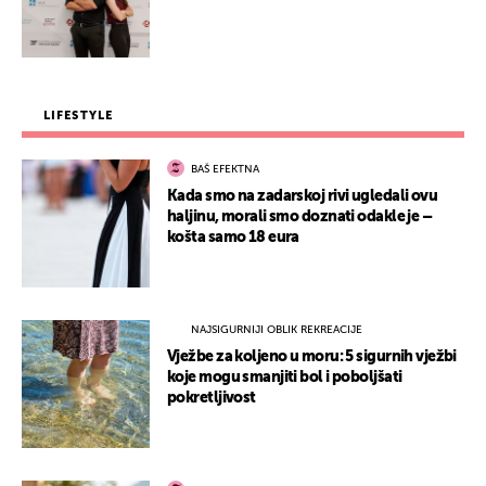
LIFESTYLE
BAŠ EFEKTNA
Kada smo na zadarskoj rivi ugledali ovu
haljinu, morali smo doznati odakle je –
košta samo 18 eura
NAJSIGURNIJI OBLIK REKREACIJE
Vježbe za koljeno u moru: 5 sigurnih vježbi
koje mogu smanjiti bol i poboljšati
pokretljivost