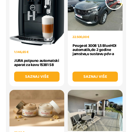
22.500,00 €
Peugeot 3008 1,5 BlueHDI
automatik,do 2 godine
1.146,65 €
jamstva,u sustavu pdv-a
JURA potpuno automatski
aparat za kavu 15381 S8
SAZNAJ VIŠE
SAZNAJ VIŠE