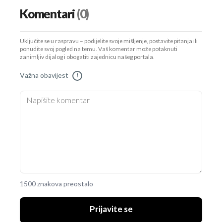
Komentari
(0)
Uključite se u raspravu – podijelite svoje mišljenje, postavite pitanja ili
ponudite svoj pogled na temu. Vaš komentar može potaknuti
zanimljiv dijalog i obogatiti zajednicu našeg portala.
Važna obavijest
!
1500 znakova preostalo
Prijavite se