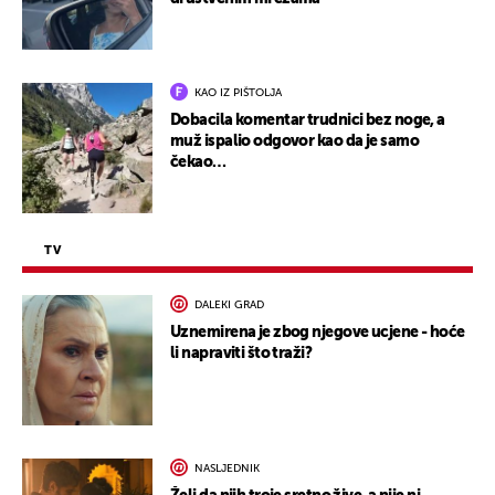
KAO IZ PIŠTOLJA
Dobacila komentar trudnici bez noge, a
muž ispalio odgovor kao da je samo
čekao…
TV
DALEKI GRAD
Uznemirena je zbog njegove ucjene - hoće
li napraviti što traži?
NASLJEDNIK