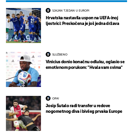
SJAJAN TJEDAN U EUROPI
Hrvatska nastavila uspon na UEFA-inoj
ljestvici: Preskočena je još jedna država
SLUŽBENO
Vinicius donio konačnu odluku, oglasio se
emotivnom porukom: "Hvala vam svima"
OPA!
Josip Šutalo radi transfer u redove
nogometnog diva i bivšeg prvaka Europe