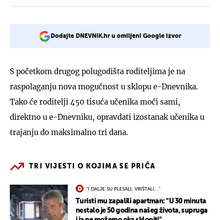
Dodajte DNEVNIK.hr u omiljeni Google izvor
S početkom drugog polugodišta roditeljima je na
raspolaganju nova mogućnost u sklopu e-Dnevnika.
Tako će roditelji 450 tisuća učenika moći sami,
direktno u e-Dnevniku, opravdati izostanak učenika u
trajanju do maksimalno tri dana.
TRI VIJESTI O KOJIMA SE PRIČA
"I DALJE SU PLESALI, VRIŠTALI..."
Turisti mu zapalili apartman: "U 30 minuta
nestalo je 50 godina našeg života, supruga
i ja ne možemo oka sklopiti"