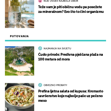
NIJE UVIJEK NAJBOLJI IZBOR
Teže vam je piti običnu vodu pa posežete
za mineralnom? Evo što to čini organizmu
PUTOVANJA
NAJMANJA NA SVIJETU
Čudo prirode: Predivna pješčana plaža na
100 metara od mora
OBVEZNO PROBATI!
Prefina ljetna salata od kupusa: Kremasto
savršenstvo koje najbolje paše uz pečeno
meso