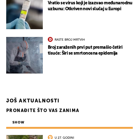
Vratio se virus koji je izazvao međunarodnu
uzbunu: Otkriven novi slučaj u Europi
RASTE BROJ MRTVIH
UKLJUČITE NOTIFIKACIJE
Broj zaraženih prvi put premašio četiri
tisuće: Širi se smrtonosna epidemija
JOŠ AKTUALNOSTI
PRONAĐITE ŠTO VAS ZANIMA
SHOW
U 27. GODINI