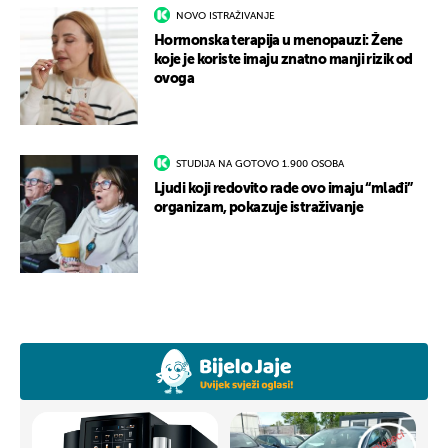
NOVO ISTRAŽIVANJE
Hormonska terapija u menopauzi: Žene
koje je koriste imaju znatno manji rizik od
ovoga
STUDIJA NA GOTOVO 1.900 OSOBA
Ljudi koji redovito rade ovo imaju “mlađi”
organizam, pokazuje istraživanje