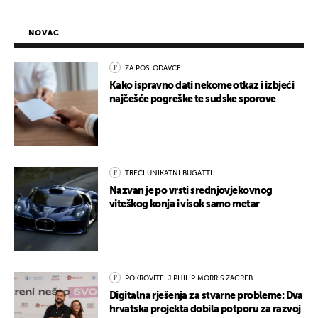
NOVAC
ZA POSLODAVCE
Kako ispravno dati nekome otkaz i izbjeći
najčešće pogreške te sudske sporove
TREĆI UNIKATNI BUGATTI
Nazvan je po vrsti srednjovjekovnog
viteškog konja i visok samo metar
POKROVITELJ PHILIP MORRIS ZAGREB
Digitalna rješenja za stvarne probleme: Dva
hrvatska projekta dobila potporu za razvoj