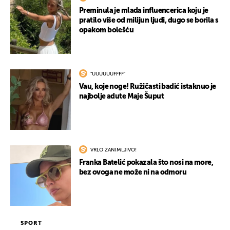
Preminula je mlada influencerica koju je
pratilo više od milijun ljudi, dugo se borila s
opakom bolešću
"UUUUUUFFFF"
Vau, koje noge! Ružičasti badić istaknuo je
najbolje adute Maje Šuput
VRLO ZANIMLJIVO!
Franka Batelić pokazala što nosi na more,
bez ovoga ne može ni na odmoru
SPORT