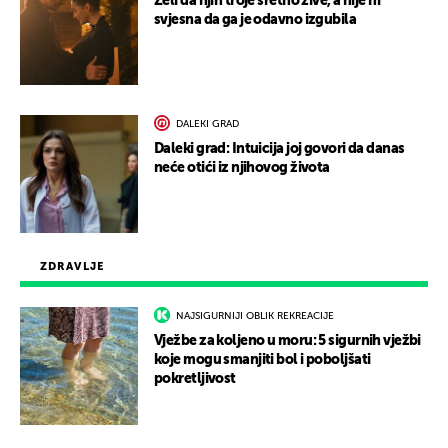
Želi da njih troje sretno žive, a nije ni
svjesna da ga je odavno izgubila
DALEKI GRAD
Daleki grad: Intuicija joj govori da danas
neće otići iz njihovog života
ZDRAVLJE
NAJSIGURNIJI OBLIK REKREACIJE
Vježbe za koljeno u moru: 5 sigurnih vježbi
koje mogu smanjiti bol i poboljšati
pokretljivost