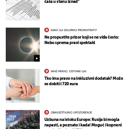
čaša u stanu iznad"
KAKO GA SIGURNO PROMATRATI?
Ne propustite prizor koji se ne viđa često:
UKLJUČITE NOTIFIKACIJE
Nebo sprema pravi spektakl
IMAŠ PRAVO, OSTVARI GA!
Tko ima pravo na inkluzivni dodatak? Može
se dobiti i 720 eura
OBAVJEŠTAJNO UPOZORENJE
Uzbuna na istoku Europe: Rusija bi mogla
napasti, a poznato i kada! Moguć i kopneni