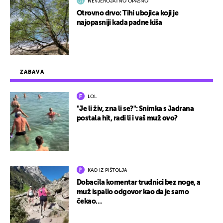
NEVJEROJATNO OPASNO
Otrovno drvo: Tihi ubojica koji je
najopasniji kada padne kiša
ZABAVA
LOL
"Je li živ, zna li se?": Snimka s Jadrana
postala hit, radi li i vaš muž ovo?
KAO IZ PIŠTOLJA
Dobacila komentar trudnici bez noge, a
muž ispalio odgovor kao da je samo
čekao…