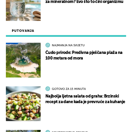
za mineralnom? Evo što to čini organizmu
PUTOVANJA
NAJMANJA NA SVIJETU
Čudo prirode: Predivna pješčana plaža na
100 metara od mora
GOTOVO ZA 15 MINUTA
Najbolja ljetna salata od graha: Brzinski
recept za dane kada je prevruće za kuhanje