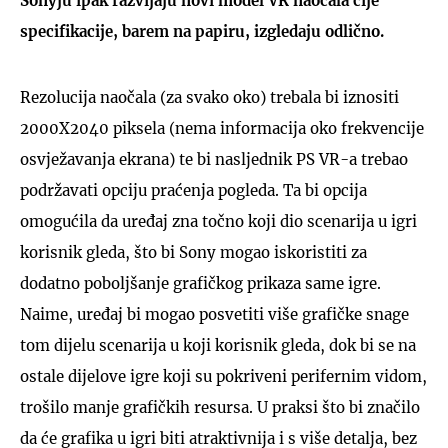
Sonyju ipak razvijaju novi model VR naočala čije
specifikacije, barem na papiru, izgledaju odlično.
Rezolucija naočala (za svako oko) trebala bi iznositi
2000X2040 piksela (nema informacija oko frekvencije
osvježavanja ekrana) te bi nasljednik PS VR-a trebao
podržavati opciju praćenja pogleda. Ta bi opcija
omogućila da uređaj zna točno koji dio scenarija u igri
korisnik gleda, što bi Sony mogao iskoristiti za
dodatno poboljšanje grafičkog prikaza same igre.
Naime, uređaj bi mogao posvetiti više grafičke snage
tom dijelu scenarija u koji korisnik gleda, dok bi se na
ostale dijelove igre koji su pokriveni perifernim vidom,
trošilo manje grafičkih resursa. U praksi što bi značilo
da će grafika u igri biti atraktivnija i s više detalja, bez