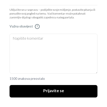
Uključite se u raspravu – podijelite svoje mišljenje, postavite pitanja ili
ponudite svoj pogled na temu. Vaš komentar može potaknuti
zanimljiv dijalog i obogatiti zajednicu našeg portala.
Važna obavijest
!
1500 znakova preostalo
Prijavite se