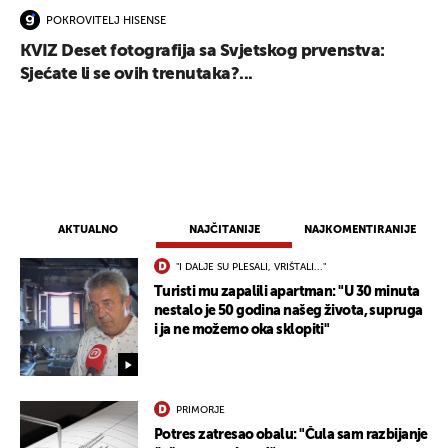
POKROVITELJ HISENSE
KVIZ Deset fotografija sa Svjetskog prvenstva:
Sjećate li se ovih trenutaka?...
AKTUALNO
NAJČITANIJE
NAJKOMENTIRANIJE
"I DALJE SU PLESALI, VRIŠTALI..."
Turisti mu zapalili apartman: "U 30 minuta
nestalo je 50 godina našeg života, supruga
i ja ne možemo oka sklopiti"
PRIMORJE
Potres zatresao obalu: "Čula sam razbijanje