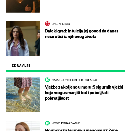
DALEKI GRAD
Daleki grad: Intuicija joj govori da danas
neće otići iz njihovog života
ZDRAVLJE
NAJSIGURNIJI OBLIK REKREACIJE
Vježbe za koljeno u moru: 5 sigurnih vježbi
koje mogu smanjiti bol i poboljšati
pokretljivost
NOVO ISTRAŽIVANJE
Hormonska terapija u menopauzi: Žene