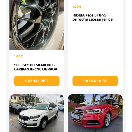
1,00 €
INDIBA Face Lifting
prirodno zatezanje lica
1,00 €
!!FELGE!! PJESKARENJE-
LAKIRANJE-CNC OBRADA
SAZNAJ VIŠE
SAZNAJ VIŠE