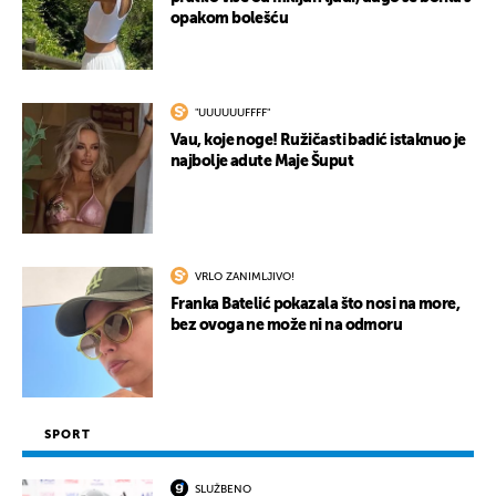
opakom bolešću
"UUUUUUFFFF"
Vau, koje noge! Ružičasti badić istaknuo je
najbolje adute Maje Šuput
VRLO ZANIMLJIVO!
Franka Batelić pokazala što nosi na more,
bez ovoga ne može ni na odmoru
SPORT
SLUŽBENO