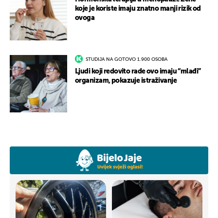
koje je koriste imaju znatno manji rizik od
ovoga
STUDIJA NA GOTOVO 1.900 OSOBA
Ljudi koji redovito rade ovo imaju “mlađi”
organizam, pokazuje istraživanje