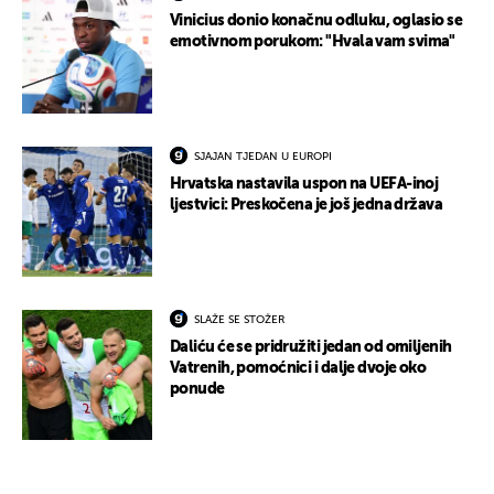
Vinicius donio konačnu odluku, oglasio se
emotivnom porukom: "Hvala vam svima"
SJAJAN TJEDAN U EUROPI
Hrvatska nastavila uspon na UEFA-inoj
ljestvici: Preskočena je još jedna država
SLAŽE SE STOŽER
Daliću će se pridružiti jedan od omiljenih
Vatrenih, pomoćnici i dalje dvoje oko
ponude