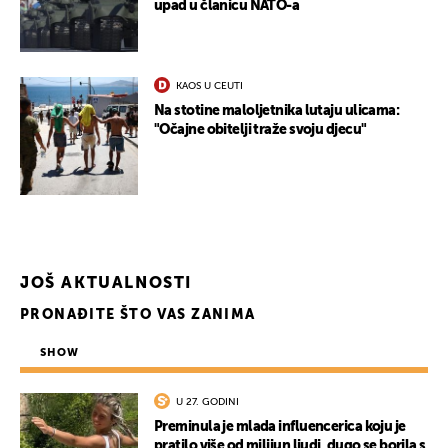
upad u članicu NATO-a
KAOS U CEUTI
Na stotine maloljetnika lutaju ulicama:
"Očajne obitelji traže svoju djecu"
JOŠ AKTUALNOSTI
PRONAĐITE ŠTO VAS ZANIMA
SHOW
U 27. GODINI
Preminula je mlada influencerica koju je
pratilo više od milijun ljudi, dugo se borila s