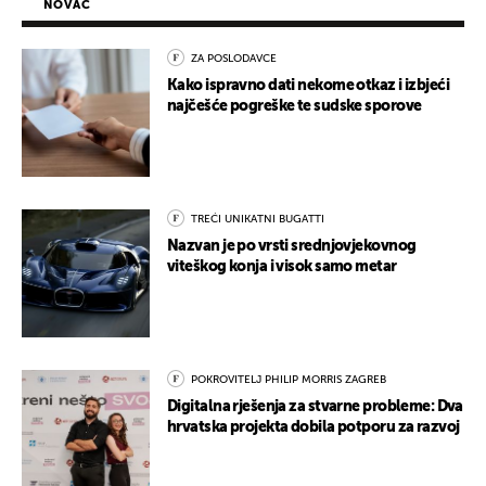
NOVAC
ZA POSLODAVCE
Kako ispravno dati nekome otkaz i izbjeći
najčešće pogreške te sudske sporove
TREĆI UNIKATNI BUGATTI
Nazvan je po vrsti srednjovjekovnog
viteškog konja i visok samo metar
POKROVITELJ PHILIP MORRIS ZAGREB
Digitalna rješenja za stvarne probleme: Dva
hrvatska projekta dobila potporu za razvoj