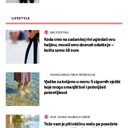
LIFESTYLE
BAŠ EFEKTNA
Kada smo na zadarskoj rivi ugledali ovu
haljinu, morali smo doznati odakle je –
košta samo 18 eura
NAJSIGURNIJI OBLIK REKREACIJE
Vježbe za koljeno u moru: 5 sigurnih vježbi
koje mogu smanjiti bol i poboljšati
pokretljivost
NIJE UVIJEK NAJBOLJI IZBOR
Teže vam je piti običnu vodu pa posežete