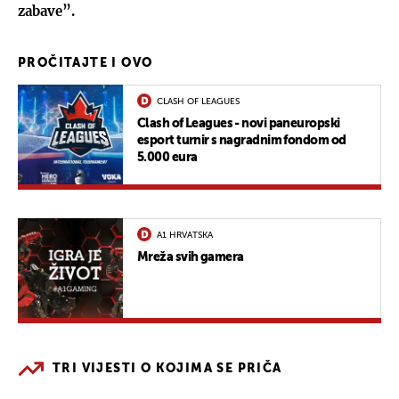
zabave”.
PROČITAJTE I OVO
CLASH OF LEAGUES
Clash of Leagues - novi paneuropski
esport turnir s nagradnim fondom od
5.000 eura
A1 HRVATSKA
Mreža svih gamera
TRI VIJESTI O KOJIMA SE PRIČA