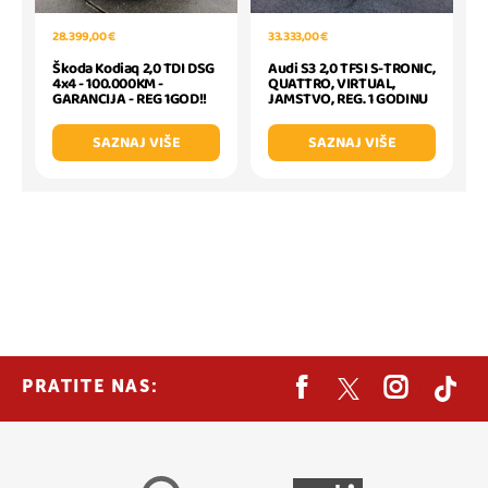
28.399,00 €
33.333,00 €
Škoda Kodiaq 2,0 TDI DSG
Audi S3 2,0 TFSI S-TRONIC,
4x4 - 100.000KM -
QUATTRO, VIRTUAL,
GARANCIJA - REG 1GOD!!
JAMSTVO, REG. 1 GODINU
SAZNAJ VIŠE
SAZNAJ VIŠE
PRATITE NAS: