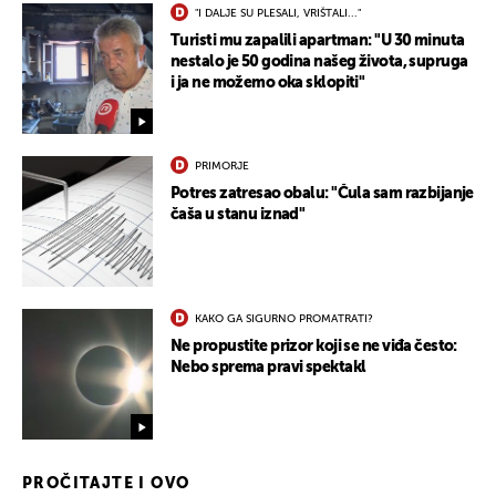
"I DALJE SU PLESALI, VRIŠTALI..."
Turisti mu zapalili apartman: "U 30 minuta
nestalo je 50 godina našeg života, supruga
i ja ne možemo oka sklopiti"
PRIMORJE
Potres zatresao obalu: "Čula sam razbijanje
čaša u stanu iznad"
KAKO GA SIGURNO PROMATRATI?
Ne propustite prizor koji se ne viđa često:
Nebo sprema pravi spektakl
PROČITAJTE I OVO