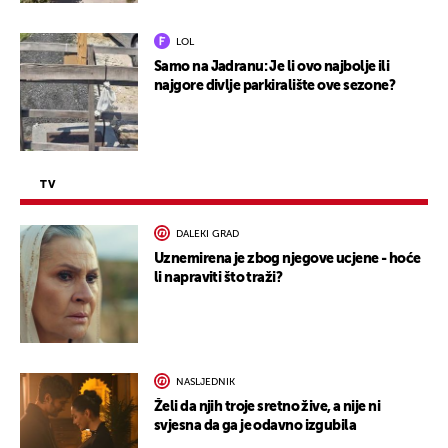
LOL
Samo na Jadranu: Je li ovo najbolje ili
najgore divlje parkiralište ove sezone?
TV
DALEKI GRAD
Uznemirena je zbog njegove ucjene - hoće
li napraviti što traži?
NASLJEDNIK
Želi da njih troje sretno žive, a nije ni
svjesna da ga je odavno izgubila