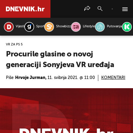
Vijesti
Sport
Showbizz
Lifestyle
Putovanja
PRETRAŽITE VIJESTI
VR ZA PS 5
Procurile glasine o novoj
generaciji Sonyjeva VR uređaja
Piše
Hrvoje Jurman,
11. svibnja 2021. @ 11:00
KOMENTARI