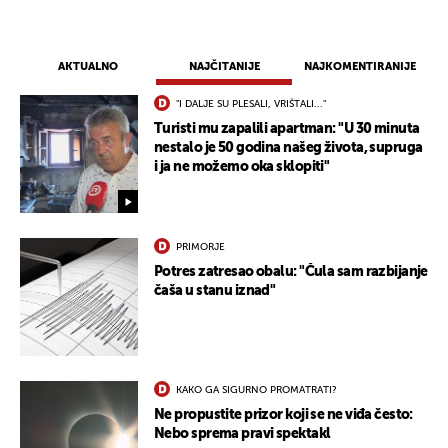
AKTUALNO
NAJČITANIJE
NAJKOMENTIRANIJE
"I DALJE SU PLESALI, VRIŠTALI..."
Turisti mu zapalili apartman: "U 30 minuta
nestalo je 50 godina našeg života, supruga
i ja ne možemo oka sklopiti"
PRIMORJE
Potres zatresao obalu: "Čula sam razbijanje
čaša u stanu iznad"
KAKO GA SIGURNO PROMATRATI?
Ne propustite prizor koji se ne viđa često:
Nebo sprema pravi spektakl