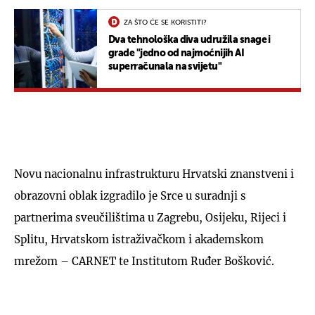
ZA ŠTO ĆE SE KORISTITI?
Dva tehnološka diva udružila snage i
grade "jedno od najmoćnijih AI
superračunala na svijetu"
Novu nacionalnu infrastrukturu Hrvatski znanstveni i
obrazovni oblak izgradilo je Srce u suradnji s
partnerima sveučilištima u Zagrebu, Osijeku, Rijeci i
Splitu, Hrvatskom istraživačkom i akademskom
mrežom – CARNET te Institutom Ruđer Bošković.