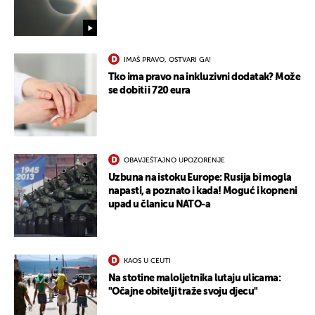
IMAŠ PRAVO, OSTVARI GA!
Tko ima pravo na inkluzivni dodatak? Može
se dobiti i 720 eura
OBAVJEŠTAJNO UPOZORENJE
Uzbuna na istoku Europe: Rusija bi mogla
napasti, a poznato i kada! Moguć i kopneni
upad u članicu NATO-a
KAOS U CEUTI
Na stotine maloljetnika lutaju ulicama:
"Očajne obitelji traže svoju djecu"