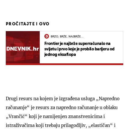
PROČITAJTE I OVO
BRZO, BRŽE, NAJBRŽE...
Frontier je najbrže superračunalo na
svijetu i prvo koje je probilo barijeru od
jednog eksaflopa
Drugi resurs na kojem je izgrađena usluga „Napredno
računanje“ je resurs za napredno računanje u oblaku
„Vrančić“ koji je namijenjen znanstvenicima i
istraživačima koji trebaju prilagodljiv, „elastičan“ i