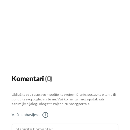
Komentari
(0)
Uključite se u raspravu – podijelite svoje mišljenje, postavite pitanja ili
ponudite svoj pogled na temu. Vaš komentar može potaknuti
zanimljiv dijalog i obogatiti zajednicu našeg portala.
Važna obavijest
!