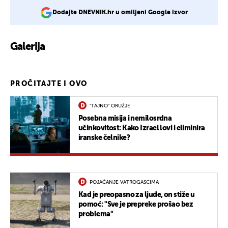
Dodajte DNEVNIK.hr u omiljeni Google izvor
Galerija
2
PROČITAJTE I OVO
"TAJNO" ORUŽJE
Posebna misija i nemilosrdna
učinkovitost: Kako Izrael lovi i eliminira
iranske čelnike?
POJAČANJE VATROGASCIMA
Kad je preopasno za ljude, on stiže u
pomoć: "Sve je prepreke prošao bez
problema"