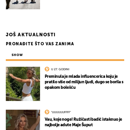
JOŠ AKTUALNOSTI
PRONAĐITE ŠTO VAS ZANIMA
SHOW
U 27. GODINI
Preminula je mlada influencerica koju je
pratilo više od milijun ljudi, dugo se borila s
opakom bolešću
"UUUUUUFFFF"
Vau, koje noge! Ružičasti badić istaknuo je
najbolje adute Maje Šuput