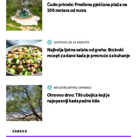
Čudo prirode: Predivna pješčana plaža na
100 metara od mora
GOTOVO ZA 15 MINUTA
Najbolja ljetna salata od graha: Brzinski
recept za dane kada je prevruće za kuhanje
NEVJEROJATNO OPASNO
Otrovno drvo: Tihi ubojica koji je
najopasniji kada padne kiša
ZABAVA