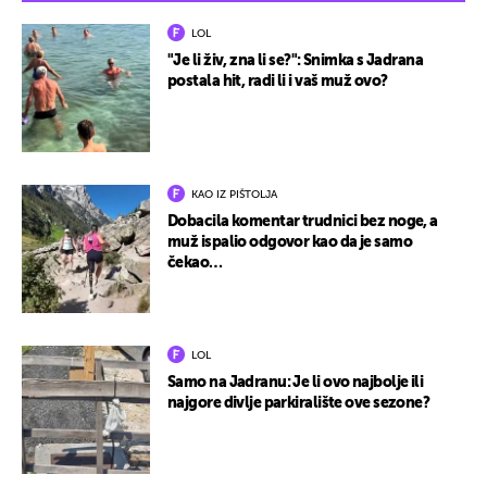
LOL
"Je li živ, zna li se?": Snimka s Jadrana
postala hit, radi li i vaš muž ovo?
KAO IZ PIŠTOLJA
Dobacila komentar trudnici bez noge, a
muž ispalio odgovor kao da je samo
čekao…
LOL
Samo na Jadranu: Je li ovo najbolje ili
najgore divlje parkiralište ove sezone?