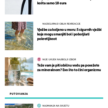
košta samo 18 eura
NAJSIGURNIJI OBLIK REKREACIJE
Vježbe za koljeno u moru: 5 sigurnih vježbi
koje mogu smanjiti bol i poboljšati
pokretljivost
NIJE UVIJEK NAJBOLJI IZBOR
Teže vam je piti običnu vodu pa posežete
za mineralnom? Evo što to čini organizmu
PUTOVANJA
NAJMANJA NA SVIJETU