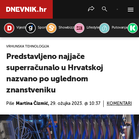
Vijesti
Sport
Showbizz
Lifestyle
Putovanja
PRETRAŽITE VIJESTI
VRHUNSKA TEHNOLOGIJA
Predstavljeno najjače
superračunalo u Hrvatskoj
nazvano po uglednom
znanstveniku
Piše
Martina Čizmić,
29. ožujka 2023. @ 10:37
KOMENTARI