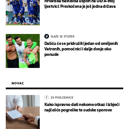
Hrvatska nastavila uspon na UEFA-inoj
ljestvici: Preskočena je još jedna država
SLAŽE SE STOŽER
Daliću će se pridružiti jedan od omiljenih
Vatrenih, pomoćnici i dalje dvoje oko
ponude
NOVAC
ZA POSLODAVCE
Kako ispravno dati nekome otkaz i izbjeći
najčešće pogreške te sudske sporove