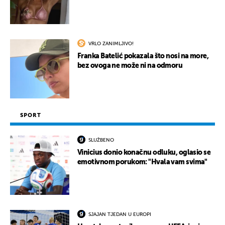
VRLO ZANIMLJIVO!
Franka Batelić pokazala što nosi na more,
bez ovoga ne može ni na odmoru
SPORT
SLUŽBENO
Vinicius donio konačnu odluku, oglasio se
emotivnom porukom: "Hvala vam svima"
SJAJAN TJEDAN U EUROPI