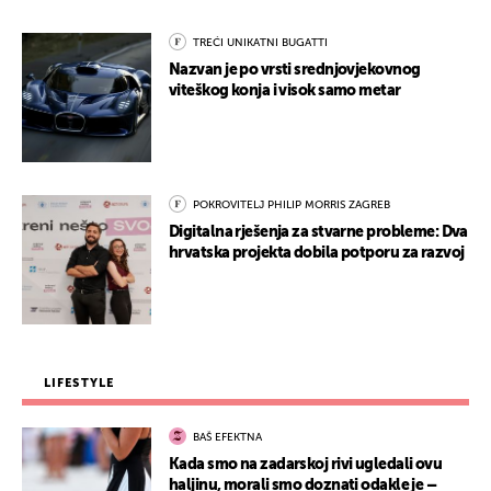
TREĆI UNIKATNI BUGATTI
Nazvan je po vrsti srednjovjekovnog
viteškog konja i visok samo metar
POKROVITELJ PHILIP MORRIS ZAGREB
Digitalna rješenja za stvarne probleme: Dva
hrvatska projekta dobila potporu za razvoj
LIFESTYLE
BAŠ EFEKTNA
Kada smo na zadarskoj rivi ugledali ovu
haljinu, morali smo doznati odakle je –