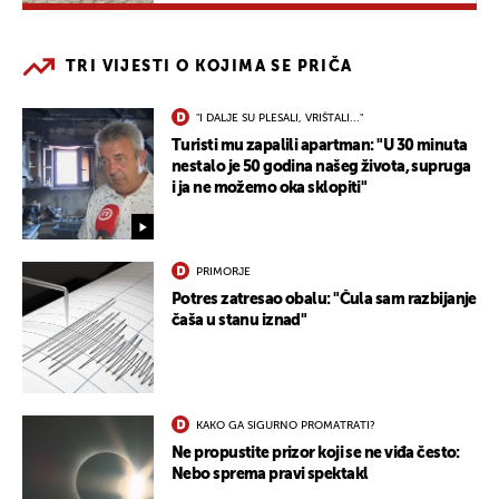
TRI VIJESTI O KOJIMA SE PRIČA
"I DALJE SU PLESALI, VRIŠTALI..."
Turisti mu zapalili apartman: "U 30 minuta
nestalo je 50 godina našeg života, supruga
i ja ne možemo oka sklopiti"
PRIMORJE
Potres zatresao obalu: "Čula sam razbijanje
čaša u stanu iznad"
KAKO GA SIGURNO PROMATRATI?
Ne propustite prizor koji se ne viđa često:
Nebo sprema pravi spektakl