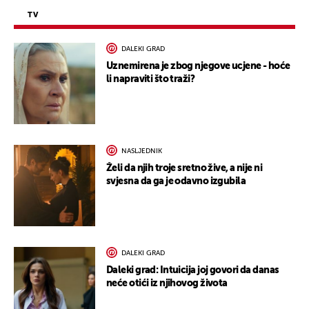
TV
DALEKI GRAD
Uznemirena je zbog njegove ucjene - hoće
li napraviti što traži?
NASLJEDNIK
Želi da njih troje sretno žive, a nije ni
svjesna da ga je odavno izgubila
DALEKI GRAD
Daleki grad: Intuicija joj govori da danas
neće otići iz njihovog života