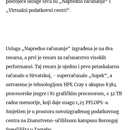
postojeće usluge Srca su „Napredno računanje“ i
„Virtualni podatkovni centri“.
Usluga „Napredno računanje“ izgrađena je na dva
resursa, a prvi je resurs za računarstvo visokih
performansi. Taj resurs je ujedno i prvo petaskalarno
računalo u Hrvatskoj, - superračunalo „Supek“, a
ostvareno je tehnologijom HPE Cray s ukupno 8384
procesorske jezgre i 81 grafičkim procesorom, s 32 TB
radne memorije, koji daje snagu 1,25 PFLOPS-a.
Smješten je u prostoru novoizgrađenog podatkovnog
centra na Znanstveno-učilišnom kampusu Borongaj
Sveučilišta u Zagrebu.