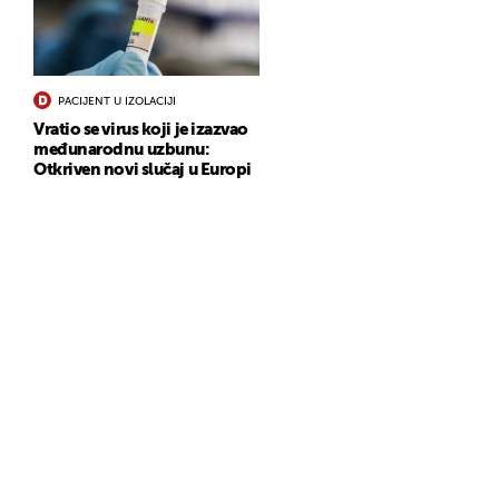
PACIJENT U IZOLACIJI
Vratio se virus koji je izazvao
međunarodnu uzbunu:
Otkriven novi slučaj u Europi