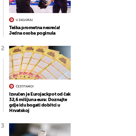
U ZAGORJU
Teška prometna nesreća!
Jedna osoba poginula
ČESTITAMO!
Izvučen je Eurojackpot od čak
32,6 milijuna eura: Doznajte
gdje idu bogati dobitci u
Hrvatskoj