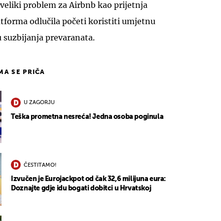
 veliki problem za Airbnb kao prijetnja
atforma odlučila početi koristiti umjetnu
u suzbijanja prevaranata.
IMA SE PRIČA
U ZAGORJU
Teška prometna nesreća! Jedna osoba poginula
ČESTITAMO!
Izvučen je Eurojackpot od čak 32,6 milijuna eura:
Doznajte gdje idu bogati dobitci u Hrvatskoj