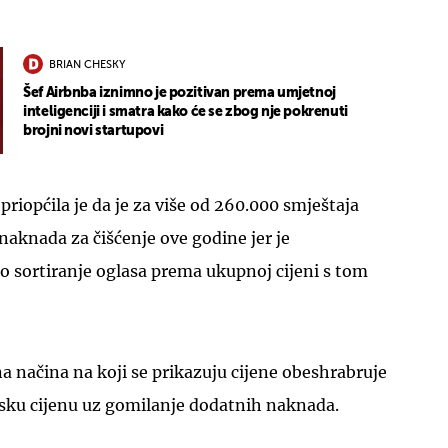
BRIAN CHESKY
Šef Airbnba iznimno je pozitivan prema umjetnoj
inteligenciji i smatra kako će se zbog nje pokrenuti
brojni novi startupovi
UKLJUČITE NOTIFIKACIJE
priopćila je da je za više od 260.000 smještaja
naknada za čišćenje ove godine jer je
sortiranje oglasa prema ukupnoj cijeni s tom
 načina na koji se prikazuju cijene obeshrabruje
sku cijenu uz gomilanje dodatnih naknada.