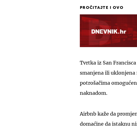
PROČITAJTE I OVO
Tvrtka iz San Francisca 
smanjena ili uklonjena 
potrošačima omogućeno 
naknadom.
Airbnb kaže da promjena
domaćine da istaknu ni