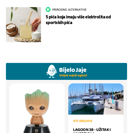
PRIRODNE ALTERNATIVE
5 pića koja imaju više elektrolita od
sportskih pića
477.000,00 €
LAGOON 38 - UŽITAK I