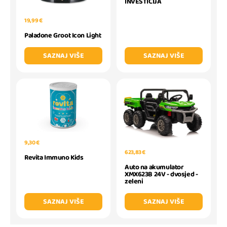
INVESTICIJA
19,99 €
Paladone Groot Icon Light
SAZNAJ VIŠE
SAZNAJ VIŠE
9,30 €
623,83 €
Revita Immuno Kids
Auto na akumulator
XMX623B 24V - dvosjed -
zeleni
SAZNAJ VIŠE
SAZNAJ VIŠE