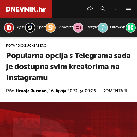
Vijesti
Sport
Showbizz
Lifestyle
Putovanja
PRETRAŽITE VIJESTI
POTVRDIO ZUCKERBERG
Popularna opcija s Telegrama sada
je dostupna svim kreatorima na
Instagramu
Piše
Hrvoje Jurman,
16. lipnja 2023. @ 09:26
KOMENTARI