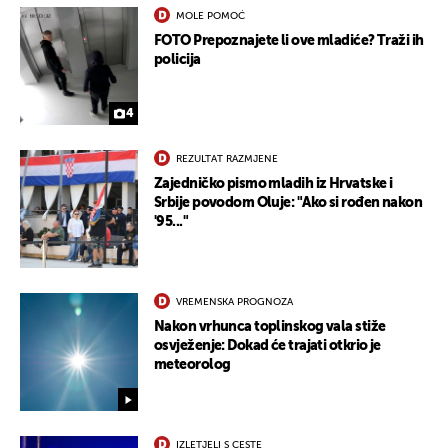
MOLE POMOĆ
FOTO Prepoznajete li ove mladiće? Traži ih
policija
4
REZULTAT RAZMJENE
Zajedničko pismo mladih iz Hrvatske i
Srbije povodom Oluje: "Ako si rođen nakon
'95..."
UKLJUČITE NOTIFIKACIJE
VREMENSKA PROGNOZA
Nakon vrhunca toplinskog vala stiže
osvježenje: Dokad će trajati otkrio je
meteorolog
IZLETJELI S CESTE