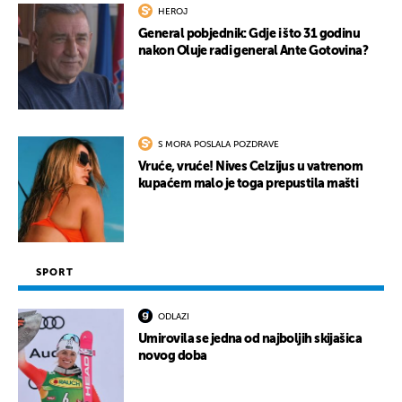
HEROJ
General pobjednik: Gdje i što 31 godinu
nakon Oluje radi general Ante Gotovina?
S MORA POSLALA POZDRAVE
Vruće, vruće! Nives Celzijus u vatrenom
kupaćem malo je toga prepustila mašti
SPORT
ODLAZI
Umirovila se jedna od najboljih skijašica
novog doba