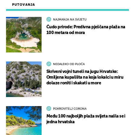
PUTOVANJA
NAJMANJA NA SVIJETU
Čudo prirode: Predivna pješčana plaža na
100 metara od mora
NEDALEKO OD PLOČA
Skriveni vojni tuneli na jugu Hrvatske:
Omiljena kupališta na koja lokalci u miru
dolaze roniti i skakati u more
POKROVITELJ CORONA
Među 100 najboljih plaža svijeta našla se i
jedna hrvatska