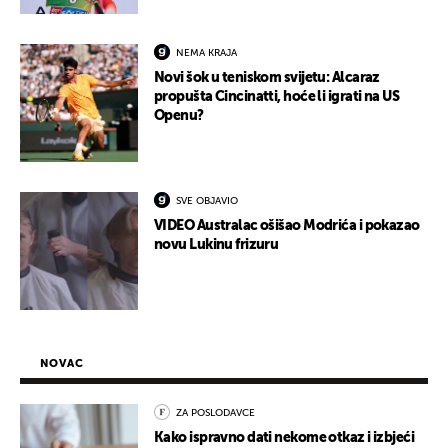
NEMA KRAJA
Novi šok u teniskom svijetu: Alcaraz
propušta Cincinatti, hoće li igrati na US
Openu?
SVE OBJAVIO
VIDEO Australac ošišao Modrića i pokazao
novu Lukinu frizuru
NOVAC
ZA POSLODAVCE
Kako ispravno dati nekome otkaz i izbjeći