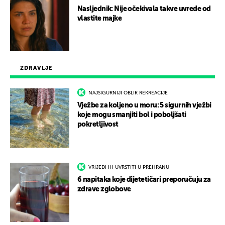
Nasljednik: Nije očekivala takve uvrede od
vlastite majke
ZDRAVLJE
NAJSIGURNIJI OBLIK REKREACIJE
Vježbe za koljeno u moru: 5 sigurnih vježbi
koje mogu smanjiti bol i poboljšati
pokretljivost
VRIJEDI IH UVRSTITI U PREHRANU
6 napitaka koje dijetetičari preporučuju za
zdrave zglobove