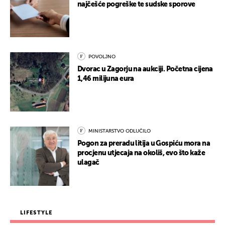
najčešće pogreške te sudske sporove
POVOLJNO
Dvorac u Zagorju na aukciji. Početna cijena
1,46 milijuna eura
MINISTARSTVO ODLUČILO
Pogon za preradu litija u Gospiću mora na
procjenu utjecaja na okoliš, evo što kaže
ulagač
LIFESTYLE