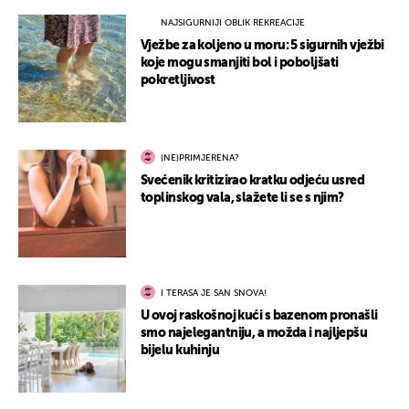
NAJSIGURNIJI OBLIK REKREACIJE
Vježbe za koljeno u moru: 5 sigurnih vježbi
koje mogu smanjiti bol i poboljšati
pokretljivost
(NE)PRIMJERENA?
Svećenik kritizirao kratku odjeću usred
toplinskog vala, slažete li se s njim?
I TERASA JE SAN SNOVA!
U ovoj raskošnoj kući s bazenom pronašli
smo najelegantniju, a možda i najljepšu
bijelu kuhinju