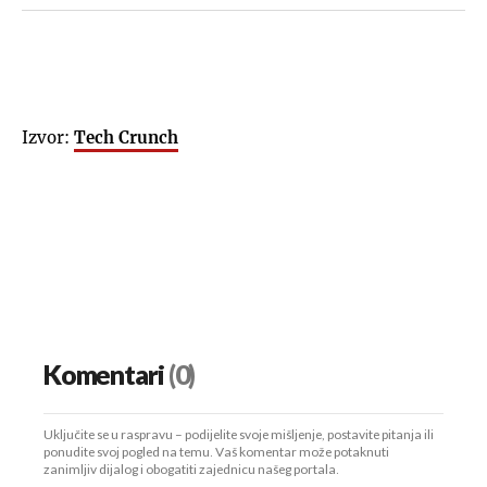
Izvor:
Tech Crunch
Komentari
(0)
Uključite se u raspravu – podijelite svoje mišljenje, postavite pitanja ili
ponudite svoj pogled na temu. Vaš komentar može potaknuti
zanimljiv dijalog i obogatiti zajednicu našeg portala.