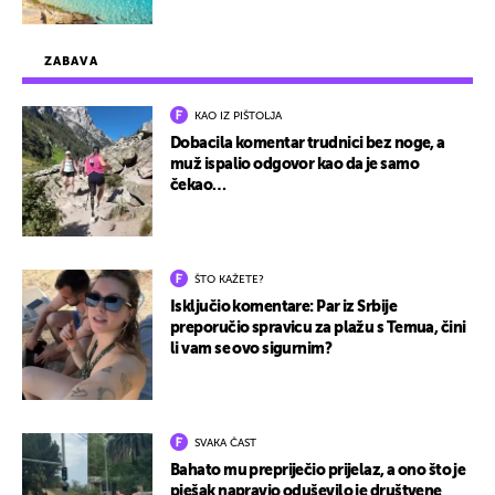
ZABAVA
KAO IZ PIŠTOLJA
Dobacila komentar trudnici bez noge, a
muž ispalio odgovor kao da je samo
čekao…
ŠTO KAŽETE?
Isključio komentare: Par iz Srbije
preporučio spravicu za plažu s Temua, čini
li vam se ovo sigurnim?
SVAKA ČAST
Bahato mu prepriječio prijelaz, a ono što je
pješak napravio oduševilo je društvene