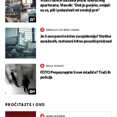
VIDEO Gošća izazvala požar luksuznog
apartmana. Vlasnik: "Dok je gorjelo, smijali
su se, pili i pokazivali mi srednji prst"
7
KRENULO OD BRZE HRANE
Je li ovo povrće krivo za epidemiju? Stotine
zaraženih, restorani hitno povukli proizvod
MOLE POMOĆ
FOTO Prepoznajete li ove mladiće? Traži ih
policija
4
PROČITAJTE I OVO
ADAM MOSSERI