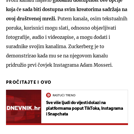
svom kanalu najavio
globalnu dostupnost ove opcije
koja će sada biti dostupna svim kreatorima sadržaja na
ovoj društvenoj mreži.
Putem kanala, osim tekstualnih
poruka, korisnici mogu slati, odnosno objavljivati
fotografije, audio i videozapise, a mogu dodati i
suradnike svojim kanalima. Zuckerberg je to
demonstrirao kada mu se na njegovom kanalu
pridružio prvi čovjek Instagrama Adam Mosseri.
PROČITAJTE I OVO
RASTUĆI TREND
Sve više ljudi do vijesti dolazi na
platformama poput TikToka, Instagrama
i Snapchata