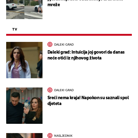
mreže
TV
DALEKI GRAD
Daleki grad: Intuicija joj govori da danas
neće otići iz njihovog života
DALEKI GRAD
Sreći nema kraja! Napokon su saznali spol
djeteta
NASLJEDNIK