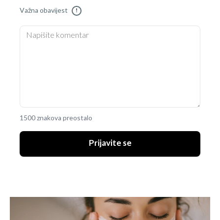
Važna obavijest
!
1500 znakova preostalo
Prijavite se