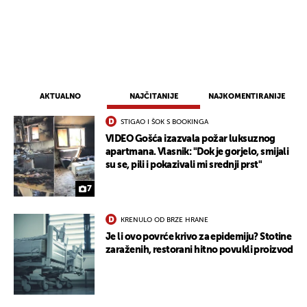
AKTUALNO
NAJČITANIJE
NAJKOMENTIRANIJE
STIGAO I ŠOK S BOOKINGA
VIDEO Gošća izazvala požar luksuznog
apartmana. Vlasnik: "Dok je gorjelo, smijali
su se, pili i pokazivali mi srednji prst"
7
KRENULO OD BRZE HRANE
Je li ovo povrće krivo za epidemiju? Stotine
zaraženih, restorani hitno povukli proizvod