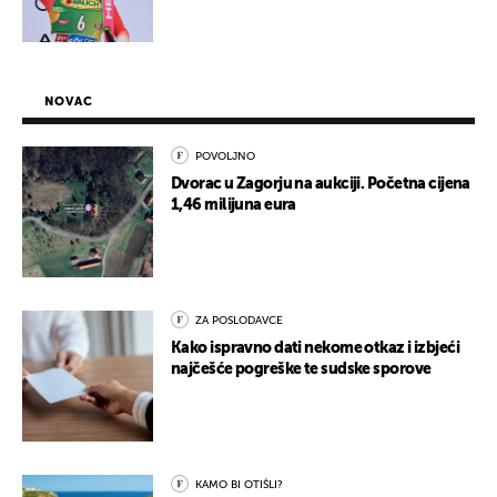
NOVAC
POVOLJNO
Dvorac u Zagorju na aukciji. Početna cijena
1,46 milijuna eura
ZA POSLODAVCE
Kako ispravno dati nekome otkaz i izbjeći
najčešće pogreške te sudske sporove
KAMO BI OTIŠLI?