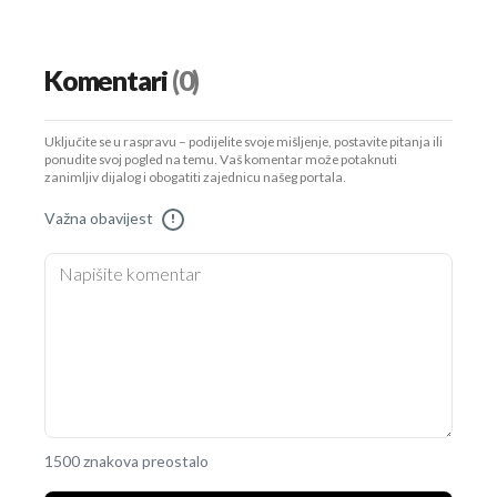
Komentari
(0)
Uključite se u raspravu – podijelite svoje mišljenje, postavite pitanja ili
ponudite svoj pogled na temu. Vaš komentar može potaknuti
zanimljiv dijalog i obogatiti zajednicu našeg portala.
Važna obavijest
!
1500 znakova preostalo