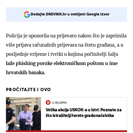
Dodajte DNEVNIK.hr u omiljeni Google izvor
Policija je upozorila na prijevaru nakon što je zaprimila
više prijava računalnih prijevara na štetu građana, a u
posljednje vrijeme i tvrtki u kojima počinitelji šalju
laže phishing poruke elektroničkom poštom u ime
hrvatskih banaka.
PROČITAJTE I OVO
U BUJAMA
Velika akcija USKOK-a u Istri: Poznato za
što istražitelji terete gradonačelnika