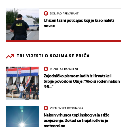
DOLIJAO PREVARANT
Uhićen lažni policajac koji je krao nakit i
novac
TRI VIJESTI O KOJIMA SE PRIČA
REZULTAT RAZMJENE
Zajedničko pismo mladih iz Hrvatske i
Srbije povodom Oluje: "Ako si rođen nakon
'95..."
VREMENSKA PROGNOZA
Nakon vrhunca toplinskog vala stiže
osvježenje: Dokad će trajati otkrio je
meteorolog