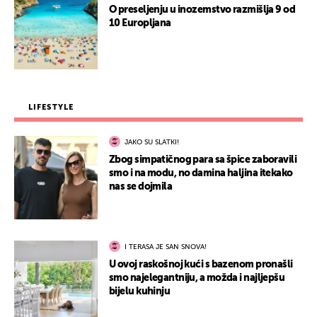
O preseljenju u inozemstvo razmišlja 9 od
10 Europljana
LIFESTYLE
JAKO SU SLATKI!
Zbog simpatičnog para sa špice zaboravili
smo i na modu, no damina haljina itekako
nas se dojmila
I TERASA JE SAN SNOVA!
U ovoj raskošnoj kući s bazenom pronašli
smo najelegantniju, a možda i najljepšu
bijelu kuhinju