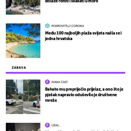
dolaze roniti i skakati u more
POKROVITELJ CORONA
Među 100 najboljih plaža svijeta našla se i
jedna hrvatska
ZABAVA
SVAKA ČAST
Bahato mu prepriječio prijelaz, a ono što je
pješak napravio oduševilo je društvene
mreže
UŽAS…