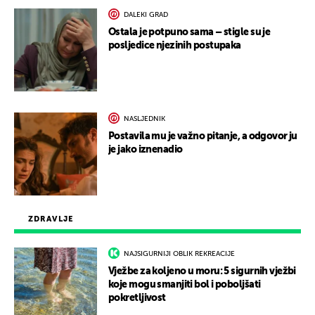
DALEKI GRAD
Ostala je potpuno sama – stigle su je
posljedice njezinih postupaka
NASLJEDNIK
Postavila mu je važno pitanje, a odgovor ju
je jako iznenadio
ZDRAVLJE
NAJSIGURNIJI OBLIK REKREACIJE
Vježbe za koljeno u moru: 5 sigurnih vježbi
koje mogu smanjiti bol i poboljšati
pokretljivost