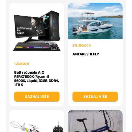
373.250,00 €
ANTARES 11 FLY
1.239,00 €
BaB računalo AiO
R5RX7600X (Ryzen 5
5600X, Liquid, 32GB DDR4,
1TB S
SAZNAJ VIŠE
SAZNAJ VIŠE