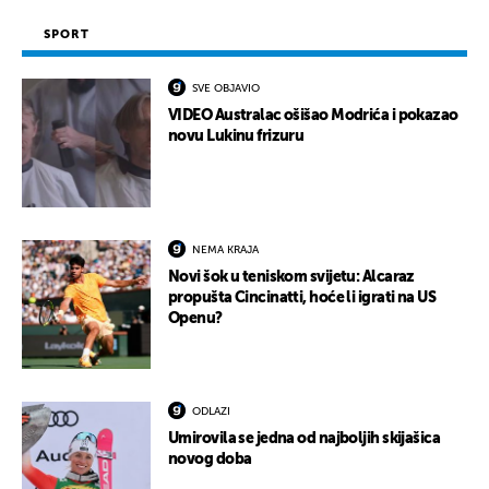
SPORT
SVE OBJAVIO
VIDEO Australac ošišao Modrića i pokazao
novu Lukinu frizuru
NEMA KRAJA
Novi šok u teniskom svijetu: Alcaraz
propušta Cincinatti, hoće li igrati na US
Openu?
ODLAZI
Umirovila se jedna od najboljih skijašica
novog doba