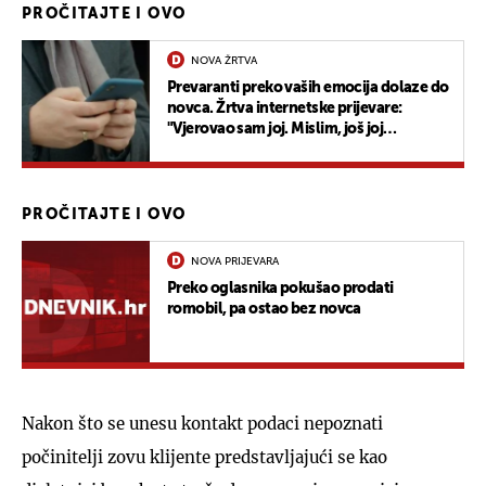
PROČITAJTE I OVO
NOVA ŽRTVA
Prevaranti preko vaših emocija dolaze do
novca. Žrtva internetske prijevare:
"Vjerovao sam joj. Mislim, još joj
vjerujem..."
PROČITAJTE I OVO
NOVA PRIJEVARA
Preko oglasnika pokušao prodati
romobil, pa ostao bez novca
Nakon što se unesu kontakt podaci nepoznati
počinitelji zovu klijente predstavljajući se kao