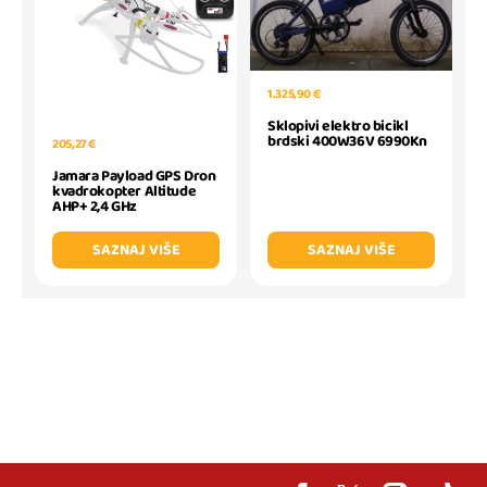
1.325,90 €
Sklopivi elektro bicikl
brdski 400W36V 6990Kn
205,27 €
Jamara Payload GPS Dron
kvadrokopter Altitude
AHP+ 2,4 GHz
SAZNAJ VIŠE
SAZNAJ VIŠE