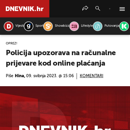
Vijesti
Sport
Showbizz
Lifestyle
Putovanja
PRETRAŽITE VIJESTI
OPREZ!
Policija upozorava na računalne
prijevare kod online plaćanja
Piše
Hina,
09. svibnja 2023. @ 15:06
KOMENTARI