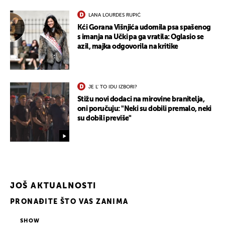
LANA LOURDES RUPIĆ
Kći Gorana Višnjića udomila psa spašenog
s imanja na Učki pa ga vratila: Oglasio se
azil, majka odgovorila na kritike
JE L' TO IDU IZBORI?
UKLJUČITE NOTIFIKACIJE
Stižu novi dodaci na mirovine branitelja,
oni poručuju: "Neki su dobili premalo, neki
su dobili previše"
JOŠ AKTUALNOSTI
PRONAĐITE ŠTO VAS ZANIMA
SHOW