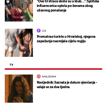
"Ove tri štrace došle su u klub…": Splitska
influencerica oplela po ženama zbog
užasnog ponašanja
LOL
Promatrao turiste u Hrvatskoj, njegova
zapažanja nasmijala cijelu regiju
TV
NASLJEDNIK
Nasljednik: Saznala je datum vjenčanja -
udaje se za dva tjedna