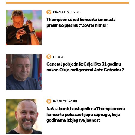
DRAMA U ŠIBENIKU
Thompson usred koncerta iznenada
prekinuo pjesmu: "Zovite hitnu!"
HEROJ
General pobjednik: Gdje i što 31 godinu
nakon Oluje radi general Ante Gotovina?
IMAJU TRI KĆERI
Naš saborski zastupnik na Thompsonovu
koncertu pokazao lijepu suprugu, koja
godinama izbjegava javnost