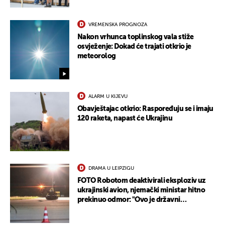
VREMENSKA PROGNOZA
Nakon vrhunca toplinskog vala stiže
osvježenje: Dokad će trajati otkrio je
meteorolog
ALARM U KIJEVU
Obavještajac otkrio: Raspoređuju se i imaju
120 raketa, napast će Ukrajinu
DRAMA U LEIPZIGU
FOTO Robotom deaktivirali eksploziv uz
ukrajinski avion, njemački ministar hitno
prekinuo odmor: "Ovo je državni
terorizam"