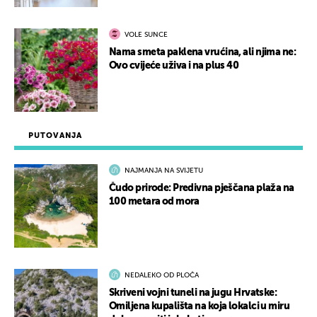
VOLE SUNCE
Nama smeta paklena vrućina, ali njima ne:
Ovo cvijeće uživa i na plus 40
PUTOVANJA
NAJMANJA NA SVIJETU
Čudo prirode: Predivna pješčana plaža na
100 metara od mora
NEDALEKO OD PLOČA
Skriveni vojni tuneli na jugu Hrvatske:
Omiljena kupališta na koja lokalci u miru