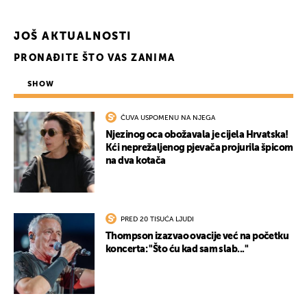
JOŠ AKTUALNOSTI
PRONAĐITE ŠTO VAS ZANIMA
SHOW
ČUVA USPOMENU NA NJEGA
Njezinog oca obožavala je cijela Hrvatska!
Kći neprežaljenog pjevača projurila špicom
na dva kotača
PRED 20 TISUĆA LJUDI
Thompson izazvao ovacije već na početku
koncerta: "Što ću kad sam slab..."