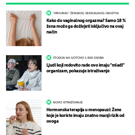
"VRHUNAC" ŽENSKOG SEKSUALNOG ISKUSTVA
Kako do vaginalnog orgazma? Samo 18 %
žena može ga doživjeti isključivo na ovaj
način
STUDIJA NA GOTOVO 1.900 OSOBA
Ljudi koji redovito rade ovo imaju “mlađi”
organizam, pokazuje istraživanje
NOVO ISTRAŽIVANJE
Hormonska terapija u menopauzi: Žene
koje je koriste imaju znatno manji rizik od
ovoga