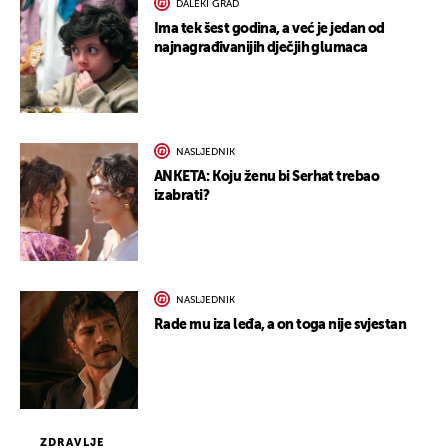
DALEKI GRAD
Ima tek šest godina, a već je jedan od
najnagrađivanijih dječjih glumaca
NASLJEDNIK
ANKETA: Koju ženu bi Serhat trebao
izabrati?
NASLJEDNIK
Rade mu iza leđa, a on toga nije svjestan
ZDRAVLJE