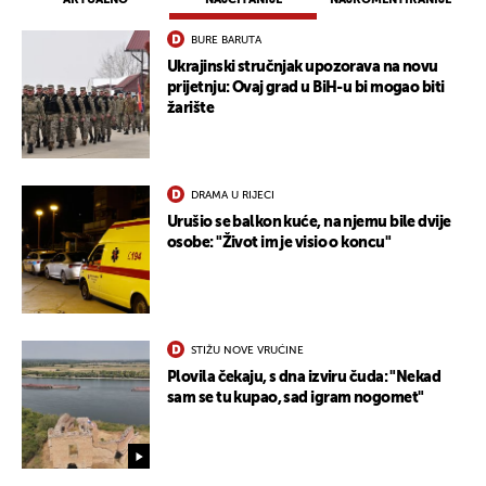
BURE BARUTA
Ukrajinski stručnjak upozorava na novu
prijetnju: Ovaj grad u BiH-u bi mogao biti
žarište
DRAMA U RIJECI
Urušio se balkon kuće, na njemu bile dvije
osobe: "Život im je visio o koncu"
STIŽU NOVE VRUĆINE
Plovila čekaju, s dna izviru čuda: "Nekad
sam se tu kupao, sad igram nogomet"