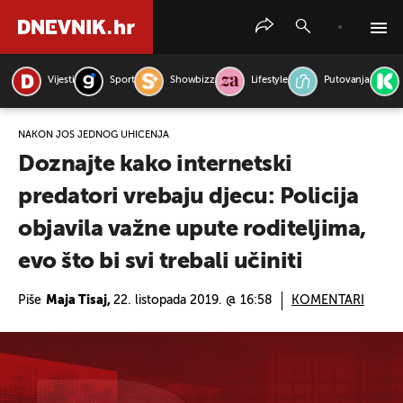
Vijesti
Sport
Showbizz
Lifestyle
Putovanja
PRETRAŽITE VIJESTI
NAKON JOŠ JEDNOG UHIĆENJA
Doznajte kako internetski
predatori vrebaju djecu: Policija
objavila važne upute roditeljima,
evo što bi svi trebali učiniti
Piše
Maja Tisaj,
22. listopada 2019. @ 16:58
KOMENTARI