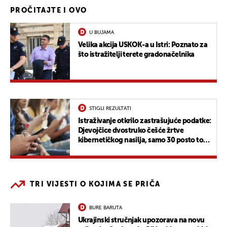
PROČITAJTE I OVO
U BUJAMA
Velika akcija USKOK-a u Istri: Poznato za
što istražitelji terete gradonačelnika
STIGLI REZULTATI
Istraživanje otkrilo zastrašujuće podatke:
Djevojčice dvostruko češće žrtve
kibernetičkog nasilja, samo 30 posto to
prijavljuje
TRI VIJESTI O KOJIMA SE PRIČA
BURE BARUTA
Ukrajinski stručnjak upozorava na novu