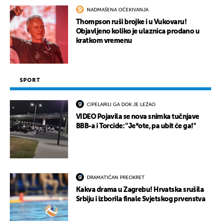
NADMAŠENA OČEKIVANJA
Thompson ruši brojke i u Vukovaru!
Objavljeno koliko je ulaznica prodano u
kratkom vremenu
SPORT
CIPELARILI GA DOK JE LEŽAO
VIDEO Pojavila se nova snimka tučnjave
BBB-a i Torcide: "Je*ote, pa ubit će ga!"
DRAMATIČAN PREOKRET
Kakva drama u Zagrebu! Hrvatska srušila
Srbiju i izborila finale Svjetskog prvenstva