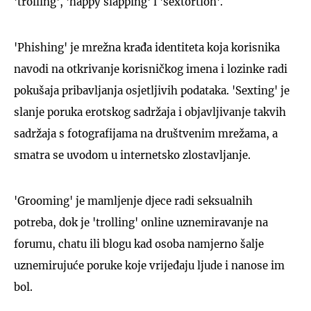
'trolling', 'happy slapping' i 'sextortion'.
'Phishing' je mrežna krađa identiteta koja korisnika
navodi na otkrivanje korisničkog imena i lozinke radi
pokušaja pribavljanja osjetljivih podataka. 'Sexting' je
slanje poruka erotskog sadržaja i objavljivanje takvih
sadržaja s fotografijama na društvenim mrežama, a
smatra se uvodom u internetsko zlostavljanje.
'Grooming' je mamljenje djece radi seksualnih
potreba, dok je 'trolling' online uznemiravanje na
forumu, chatu ili blogu kad osoba namjerno šalje
uznemirujuće poruke koje vrijeđaju ljude i nanose im
bol.