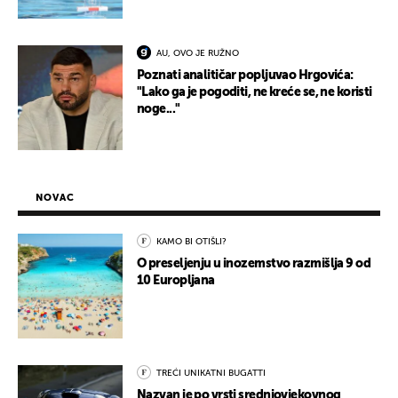
AU, OVO JE RUŽNO
Poznati analitičar popljuvao Hrgovića:
"Lako ga je pogoditi, ne kreće se, ne koristi
noge..."
NOVAC
KAMO BI OTIŠLI?
O preseljenju u inozemstvo razmišlja 9 od
10 Europljana
TREĆI UNIKATNI BUGATTI
Nazvan je po vrsti srednjovjekovnog