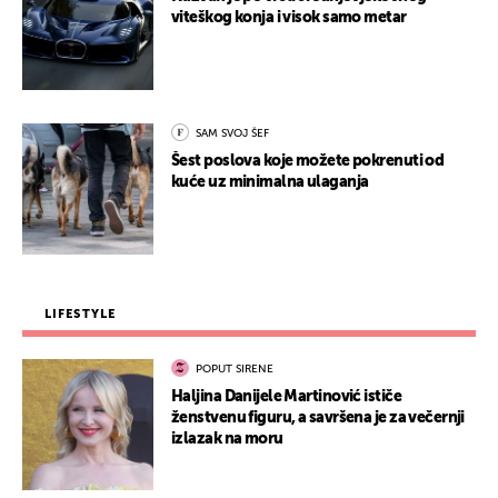
viteškog konja i visok samo metar
SAM SVOJ ŠEF
Šest poslova koje možete pokrenuti od
kuće uz minimalna ulaganja
LIFESTYLE
POPUT SIRENE
Haljina Danijele Martinović ističe
ženstvenu figuru, a savršena je za večernji
izlazak na moru