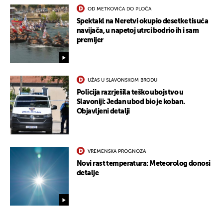
OD METKOVIĆA DO PLOČA
Spektakl na Neretvi okupio desetke tisuća
navijača, u napetoj utrci bodrio ih i sam
premijer
UŽAS U SLAVONSKOM BRODU
Policija razrješila teško ubojstvo u
Slavoniji: Jedan ubod bio je koban.
Objavljeni detalji
VREMENSKA PROGNOZA
Novi rast temperatura: Meteorolog donosi
detalje