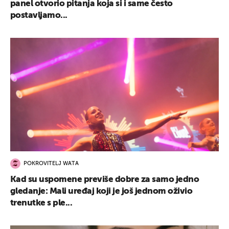
panel otvorio pitanja koja si i same često
postavljamo...
POKROVITELJ WATA
Kad su uspomene previše dobre za samo jedno
gledanje: Mali uređaj koji je još jednom oživio
trenutke s ple...