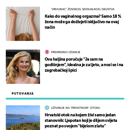
"VRHUNAC" ŽENSKOG SEKSUALNOG ISKUSTVA
Kako do vaginalnog orgazma? Samo 18 %
žena može ga doživjeti isključivo na ovaj
način
PREKRASNO IZDANJE
Ova haljina poručuje “Ja sam na
godišnjem”, idealna je za ljeto, a nosi se i na
zagrebačkoj špici
PUTOVANJA
UŽIVANJE NA "PRIVATNOM" OTOKU
Hrvatski otok na kojem živi samo jedan
stanovnik: Ljepotan koji je diljem svijeta
poznat po svojem "bijelom zlatu"