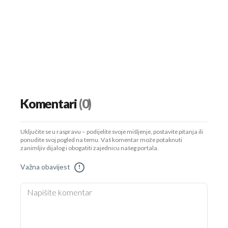
Komentari
(0)
Uključite se u raspravu – podijelite svoje mišljenje, postavite pitanja ili
ponudite svoj pogled na temu. Vaš komentar može potaknuti
zanimljiv dijalog i obogatiti zajednicu našeg portala.
Važna obavijest
!