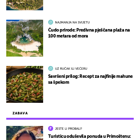
NAJMANJA NA SVIJETU
Čudo prirode: Predivna pješčana plaža na
100 metara od mora
UZ RUČAK ILI VEČERU
Savršeni prilog: Recept za najfinije mahune
sa špekom
ZABAVA
JESTE LI PROBALI?
Turisticu oduševila ponuda u Primoštenu: