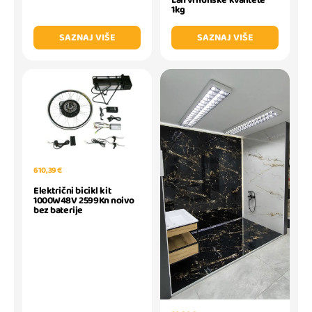
Lan vrhunske kvalitete
1kg
SAZNAJ VIŠE
SAZNAJ VIŠE
610,39 €
Električni bicikl kit
1000W48V 2599Kn noivo
bez baterije