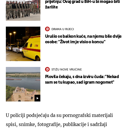
prijetnju: Ovaj grad u BiH-u bi mogao biti
žarište
DRAMA U RIJECI
Urušio se balkon kuće, na njemu bile dvije
osobe: "Život im je visio o koncu"
STIŽU NOVE VRUĆINE
Plovila čekaju, s dna izviru čuda: "Nekad
sam se tu kupao, sad igram nogomet"
U policiji podsjećaju da su pornografski materijali
spisi, snimke, fotografije, publikacije i sadržaji