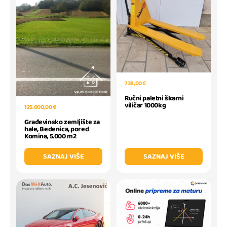
738,00 €
Ručni paletni škarni
viličar 1000kg
125.000,00 €
Građevinsko zemljište za
hale, Bedenica, pored
Komina, 5.000 m2
SAZNAJ VIŠE
SAZNAJ VIŠE