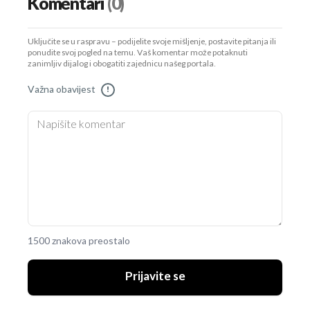
Komentari
(0)
Uključite se u raspravu – podijelite svoje mišljenje, postavite pitanja ili
ponudite svoj pogled na temu. Vaš komentar može potaknuti
zanimljiv dijalog i obogatiti zajednicu našeg portala.
Važna obavijest
!
1500 znakova preostalo
Prijavite se