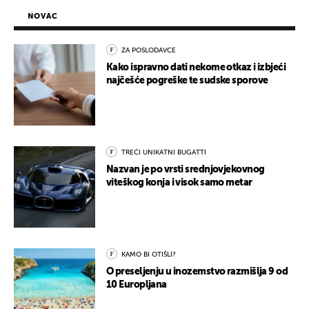
NOVAC
ZA POSLODAVCE
Kako ispravno dati nekome otkaz i izbjeći
najčešće pogreške te sudske sporove
TREĆI UNIKATNI BUGATTI
Nazvan je po vrsti srednjovjekovnog
viteškog konja i visok samo metar
KAMO BI OTIŠLI?
O preseljenju u inozemstvo razmišlja 9 od
10 Europljana