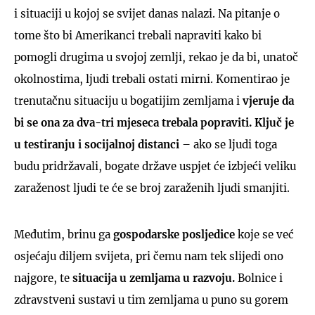
i situaciji u kojoj se svijet danas nalazi. Na pitanje o
tome što bi Amerikanci trebali napraviti kako bi
pomogli drugima u svojoj zemlji, rekao je da bi, unatoč
okolnostima, ljudi trebali ostati mirni. Komentirao je
trenutačnu situaciju u bogatijim zemljama i
vjeruje da
bi se ona za dva-tri mjeseca trebala popraviti. Ključ je
u testiranju i socijalnoj distanci
– ako se ljudi toga
budu pridržavali, bogate države uspjet će izbjeći veliku
zaraženost ljudi te će se broj zaraženih ljudi smanjiti.
Međutim, brinu ga
gospodarske posljedice
koje se već
osjećaju diljem svijeta, pri čemu nam tek slijedi ono
najgore, te
situacija u zemljama u razvoju.
Bolnice i
zdravstveni sustavi u tim zemljama u puno su gorem