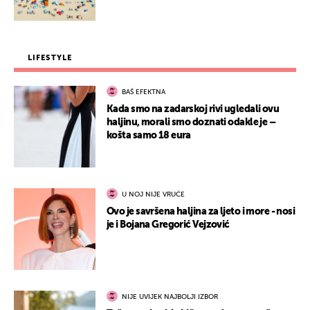
LIFESTYLE
BAŠ EFEKTNA
Kada smo na zadarskoj rivi ugledali ovu
haljinu, morali smo doznati odakle je –
košta samo 18 eura
U NOJ NIJE VRUĆE
Ovo je savršena haljina za ljeto i more - nosi
je i Bojana Gregorić Vejzović
NIJE UVIJEK NAJBOLJI IZBOR