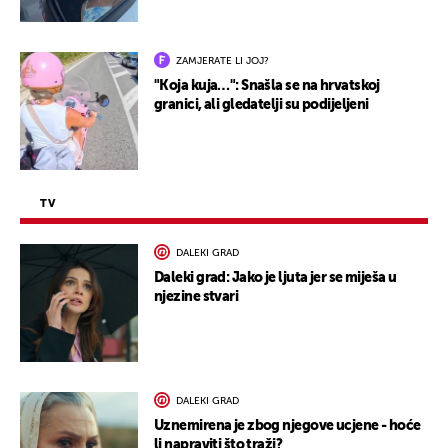
ZAMJERATE LI JOJ?
"Koja kuja…": Snašla se na hrvatskoj
granici, ali gledatelji su podijeljeni
TV
DALEKI GRAD
Daleki grad: Jako je ljuta jer se miješa u
njezine stvari
DALEKI GRAD
Uznemirena je zbog njegove ucjene - hoće
li napraviti što traži?