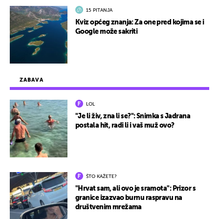
15 PITANJA
Kviz općeg znanja: Za one pred kojima se i
Google može sakriti
ZABAVA
LOL
"Je li živ, zna li se?": Snimka s Jadrana
postala hit, radi li i vaš muž ovo?
ŠTO KAŽETE?
"Hrvat sam, ali ovo je sramota": Prizor s
granice izazvao burnu raspravu na
društvenim mrežama