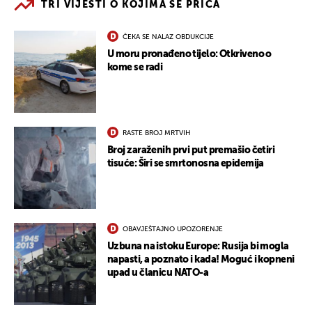
TRI VIJESTI O KOJIMA SE PRIČA
ČEKA SE NALAZ OBDUKCIJE
U moru pronađeno tijelo: Otkriveno o
kome se radi
RASTE BROJ MRTVIH
Broj zaraženih prvi put premašio četiri
tisuće: Širi se smrtonosna epidemija
OBAVJEŠTAJNO UPOZORENJE
Uzbuna na istoku Europe: Rusija bi mogla
napasti, a poznato i kada! Moguć i kopneni
upad u članicu NATO-a