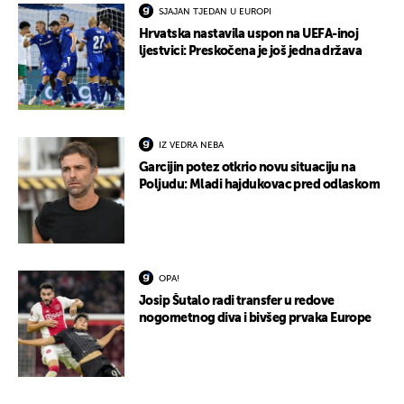
SJAJAN TJEDAN U EUROPI
Hrvatska nastavila uspon na UEFA-inoj
ljestvici: Preskočena je još jedna država
IZ VEDRA NEBA
Garcijin potez otkrio novu situaciju na
Poljudu: Mladi hajdukovac pred odlaskom
OPA!
Josip Šutalo radi transfer u redove
nogometnog diva i bivšeg prvaka Europe