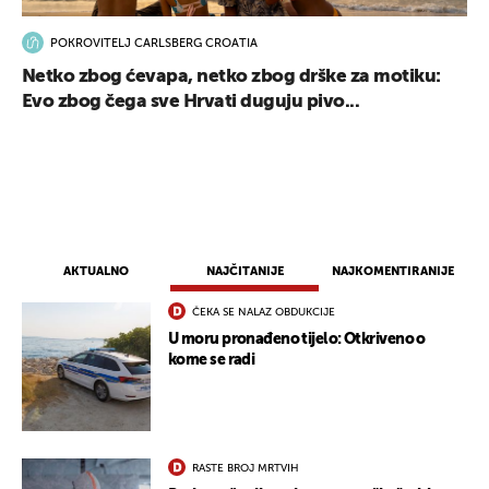
POKROVITELJ CARLSBERG CROATIA
Netko zbog ćevapa, netko zbog drške za motiku:
Evo zbog čega sve Hrvati duguju pivo...
AKTUALNO
NAJČITANIJE
NAJKOMENTIRANIJE
ČEKA SE NALAZ OBDUKCIJE
U moru pronađeno tijelo: Otkriveno o
kome se radi
UKLJUČITE NOTIFIKACIJE
RASTE BROJ MRTVIH