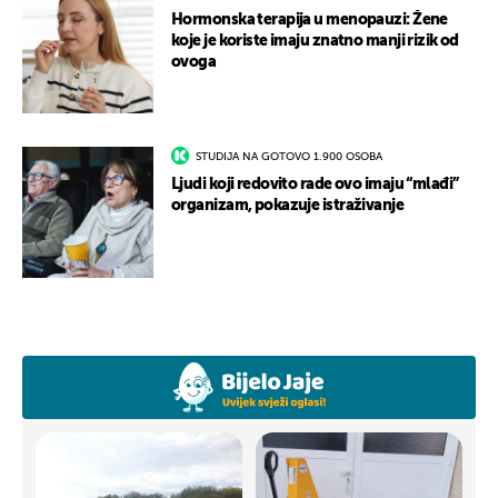
Hormonska terapija u menopauzi: Žene
koje je koriste imaju znatno manji rizik od
ovoga
STUDIJA NA GOTOVO 1.900 OSOBA
Ljudi koji redovito rade ovo imaju “mlađi”
organizam, pokazuje istraživanje