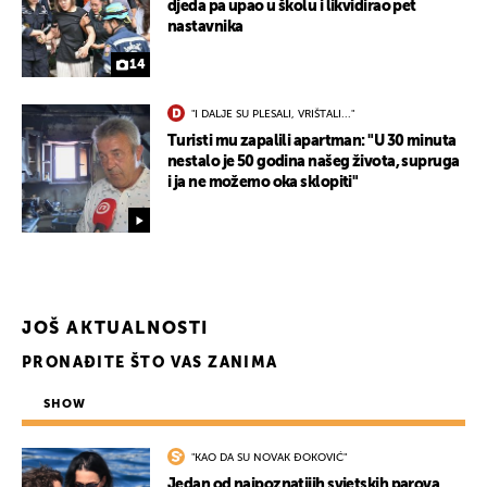
djeda pa upao u školu i likvidirao pet
nastavnika
14
"I DALJE SU PLESALI, VRIŠTALI..."
Turisti mu zapalili apartman: "U 30 minuta
nestalo je 50 godina našeg života, supruga
i ja ne možemo oka sklopiti"
JOŠ AKTUALNOSTI
PRONAĐITE ŠTO VAS ZANIMA
SHOW
"KAO DA SU NOVAK ĐOKOVIĆ"
Jedan od najpoznatijih svjetskih parova