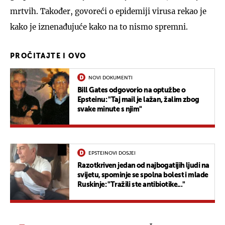
mrtvih. Također, govoreći o epidemiji virusa rekao je
kako je iznenađujuće kako na to nismo spremni.
PROČITAJTE I OVO
NOVI DOKUMENTI
Bill Gates odgovorio na optužbe o
Epsteinu: "Taj mail je lažan, žalim zbog
svake minute s njim"
EPSTEINOVI DOSJEI
Razotkriven jedan od najbogatijih ljudi na
svijetu, spominje se spolna bolest i mlade
Ruskinje: "Tražili ste antibiotike..."