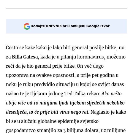
Dodajte DNEVNIK.hr u omiljeni Google izvor
Često se kaže kako je lako biti general poslije bitke, no
za
Billa Gatesa
, kada je u pitanju koronavirus, možemo
reći da je bio general prije bitke. On već dugo
upozorava na ovakve opasnosti, a prije pet godina u
neku je ruku predvidio situaciju u kojoj se svijet danas
našao te je tijekom jednog Ted Talka rekao:
Ako nešto
ubije
više od 10 milijuna ljudi tijekom sljedećih nekoliko
desetljeća, to će prije biti virus nego rat
.
Naglasio je kako
bi se u slučaju globalne epidemije svjetsko
gospodarstvo smanjilo za 3 bilijuna dolara, uz milijune