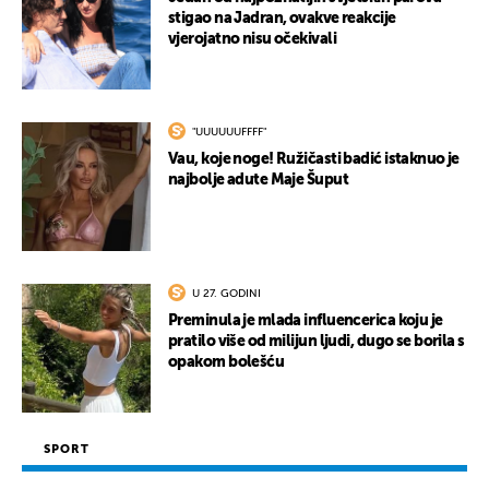
stigao na Jadran, ovakve reakcije
vjerojatno nisu očekivali
"UUUUUUFFFF"
Vau, koje noge! Ružičasti badić istaknuo je
najbolje adute Maje Šuput
U 27. GODINI
Preminula je mlada influencerica koju je
pratilo više od milijun ljudi, dugo se borila s
opakom bolešću
SPORT