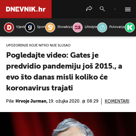
Vijesti
Sport
Showbizz
Lifestyle
Putovanja
PRETRAŽITE VIJESTI
UPOZORENJE KOJE NITKO NIJE SLUŠAO
Pogledajte video: Gates je
predvidio pandemiju još 2015., a
evo što danas misli koliko će
koronavirus trajati
Piše
Hrvoje Jurman,
19. ožujka 2020. @ 08:29
KOMENTARI