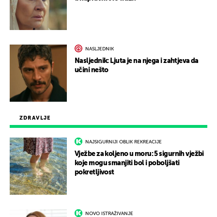
NASLJEDNIK
Nasljednik: Ljuta je na njega i zahtjeva da
učini nešto
ZDRAVLJE
NAJSIGURNIJI OBLIK REKREACIJE
Vježbe za koljeno u moru: 5 sigurnih vježbi
koje mogu smanjiti bol i poboljšati
pokretljivost
NOVO ISTRAŽIVANJE