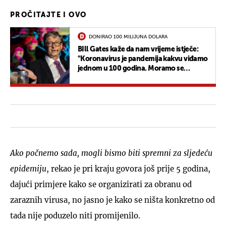
PROČITAJTE I OVO
DONIRAO 100 MILIJUNA DOLARA
BIll Gates kaže da nam vrijeme istječe:
"Koronavirus je pandemija kakvu viđamo
jednom u 100 godina. Moramo se
pokrenuti"
Ako počnemo sada, mogli bismo biti spremni za sljedeću
epidemiju
, rekao je pri kraju govora još prije 5 godina,
dajući primjere kako se organizirati za obranu od
zaraznih virusa, no jasno je kako se ništa konkretno od
tada nije poduzelo niti promijenilo.