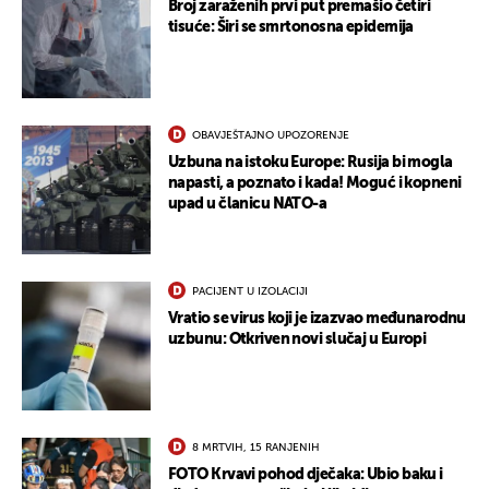
Broj zaraženih prvi put premašio četiri
tisuće: Širi se smrtonosna epidemija
OBAVJEŠTAJNO UPOZORENJE
Uzbuna na istoku Europe: Rusija bi mogla
napasti, a poznato i kada! Moguć i kopneni
upad u članicu NATO-a
PACIJENT U IZOLACIJI
Vratio se virus koji je izazvao međunarodnu
uzbunu: Otkriven novi slučaj u Europi
8 MRTVIH, 15 RANJENIH
FOTO Krvavi pohod dječaka: Ubio baku i