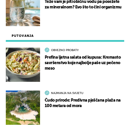
Teže vam je piti običnu vodu pa posežete
za mineralnom? Evo što to čini organizmu
PUTOVANJA
OBVEZNO PROBATI!
Prefina ljetna salata od kupusa: Kremasto
savršenstvo koje najbolje paše uz pečeno
meso
NAJMANJA NA SVIJETU
Čudo prirode: Predivna pješčana plaža na
100 metara od mora